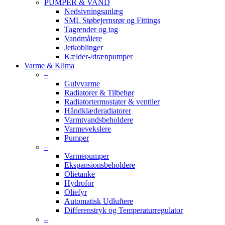
PUMPER & VAND
Nedsivningsanlæg
SML Støbejernsrør og Fittings
Tagrender og tag
Vandmålere
Jetkoblinger
Kælder-/drænpumper
Varme & Klima
–
Gulvvarme
Radiatorer & Tilbehør
Radiatortermostater & ventiler
Håndklæderadiatorer
Varmtvandsbeholdere
Varmevekslere
Pumper
–
Varmepumper
Ekspansionsbeholdere
Olietanke
Hydrofor
Oliefyr
Automatisk Udluftere
Differenstryk og Temperaturregulator
–