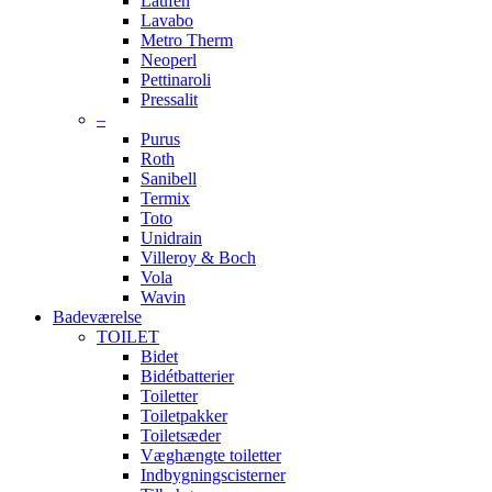
Laufen
Lavabo
Metro Therm
Neoperl
Pettinaroli
Pressalit
–
Purus
Roth
Sanibell
Termix
Toto
Unidrain
Villeroy & Boch
Vola
Wavin
Badeværelse
TOILET
Bidet
Bidétbatterier
Toiletter
Toiletpakker
Toiletsæder
Væghængte toiletter
Indbygningscisterner