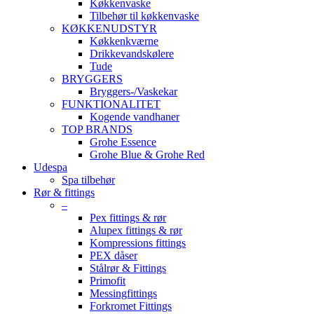
Køkkenvaske
Tilbehør til køkkenvaske
KØKKENUDSTYR
Køkkenkværne
Drikkevandskølere
Tude
BRYGGERS
Bryggers-/Vaskekar
FUNKTIONALITET
Kogende vandhaner
TOP BRANDS
Grohe Essence
Grohe Blue & Grohe Red
Udespa
Spa tilbehør
Rør & fittings
–
Pex fittings & rør
Alupex fittings & rør
Kompressions fittings
PEX dåser
Stålrør & Fittings
Primofit
Messingfittings
Forkromet Fittings