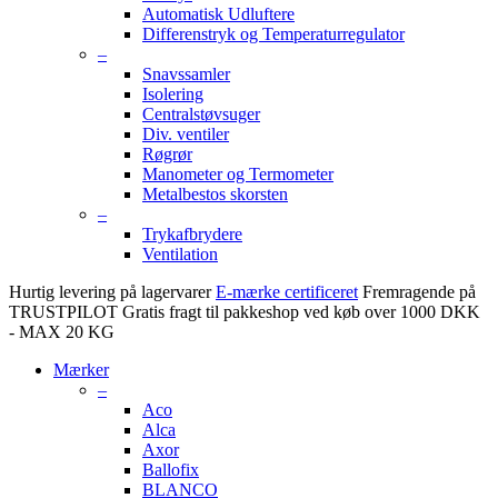
Automatisk Udluftere
Differenstryk og Temperaturregulator
–
Snavssamler
Isolering
Centralstøvsuger
Div. ventiler
Røgrør
Manometer og Termometer
Metalbestos skorsten
–
Trykafbrydere
Ventilation
Hurtig levering på lagervarer
E-mærke certificeret
Fremragende på
TRUSTPILOT
Gratis fragt til pakkeshop ved køb over 1000 DKK
- MAX 20 KG
Mærker
–
Aco
Alca
Axor
Ballofix
BLANCO