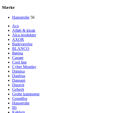
pris
pris
Mærke
Hansgrohe
56
Aco
Afløb & kloak
Alca produkter
AXOR
Badeværelse
BLANCO
Børma
Cassøe
Cool line
Cyber Monday
Damixa
Danfoss
Dansani
Duravit
Geberit
Grohe kampagne
Grundfos
Hansgrohe
Ifö
Køkken