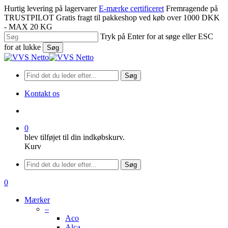
Spring
Hurtig levering på lagervarer
E-mærke certificeret
Fremragende på
til
TRUSTPILOT
Gratis fragt til pakkeshop ved køb over 1000 DKK
hovedindhold
- MAX 20 KG
Tryk på Enter for at søge eller ESC
for at lukke
Søg
Luk
søgning
Søg
Kontakt os
søge
0
blev tilføjet til din indkøbskurv.
Kurv
Menu
Søg
søge
0
Menu
Mærker
–
Aco
Alca