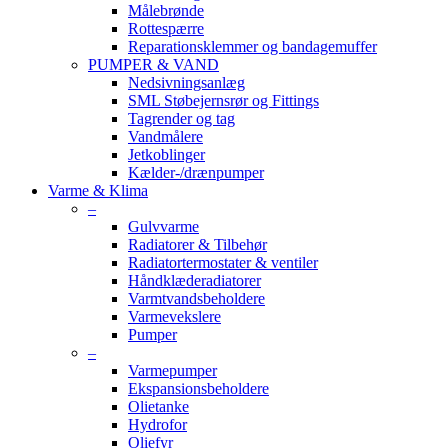
Målebrønde
Rottespærre
Reparationsklemmer og bandagemuffer
PUMPER & VAND
Nedsivningsanlæg
SML Støbejernsrør og Fittings
Tagrender og tag
Vandmålere
Jetkoblinger
Kælder-/drænpumper
Varme & Klima
–
Gulvvarme
Radiatorer & Tilbehør
Radiatortermostater & ventiler
Håndklæderadiatorer
Varmtvandsbeholdere
Varmevekslere
Pumper
–
Varmepumper
Ekspansionsbeholdere
Olietanke
Hydrofor
Oliefyr