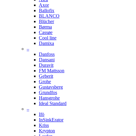
Axor
Ballofix
BLANCO
Blücher
Børma
Cassøe
Cool line
Damixa
–
Danfoss
Dansani
Duravit
FM Mattsson
Geberit
Grohe
Gustavsberg
Grundfos
Hansgrohe
Ideal Standard
–
Ifö
InSinkErator
Kriss
Krypton