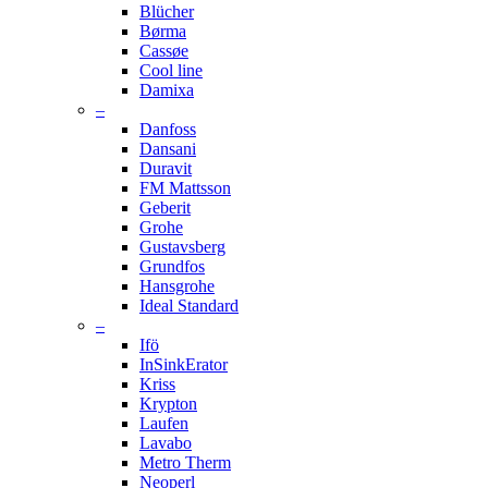
Blücher
Børma
Cassøe
Cool line
Damixa
–
Danfoss
Dansani
Duravit
FM Mattsson
Geberit
Grohe
Gustavsberg
Grundfos
Hansgrohe
Ideal Standard
–
Ifö
InSinkErator
Kriss
Krypton
Laufen
Lavabo
Metro Therm
Neoperl