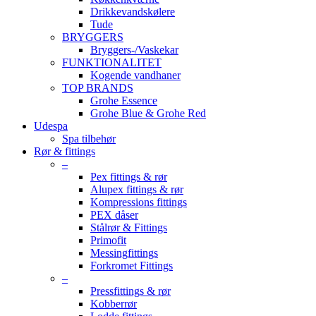
Drikkevandskølere
Tude
BRYGGERS
Bryggers-/Vaskekar
FUNKTIONALITET
Kogende vandhaner
TOP BRANDS
Grohe Essence
Grohe Blue & Grohe Red
Udespa
Spa tilbehør
Rør & fittings
–
Pex fittings & rør
Alupex fittings & rør
Kompressions fittings
PEX dåser
Stålrør & Fittings
Primofit
Messingfittings
Forkromet Fittings
–
Pressfittings & rør
Kobberrør