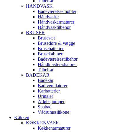
Tilbehør
HÅNDVASK
Badeværelsesmøbler
Håndvaske
Håndvaskarmaturer
Håndvasktilbehør
BRUSER
Brusesæt
Brusedøre & vægge
Brusebatterier
Brusekabiner
Badeværelsestilbehør
Håndklæderadiatorer
Tilbehør
BADEKAR
Badekar
Bad ventilatorer
Karbatterier
Urinaler
Afløbspumper
Spabad
Vådrumssilikone
Køkken
KØKKENVASK
Køkkenarmaturer