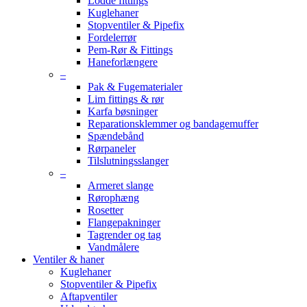
Lodde fittings
Kuglehaner
Stopventiler & Pipefix
Fordelerrør
Pem-Rør & Fittings
Haneforlængere
–
Pak & Fugematerialer
Lim fittings & rør
Karfa bøsninger
Reparationsklemmer og bandagemuffer
Spændebånd
Rørpaneler
Tilslutningsslanger
–
Armeret slange
Rørophæng
Rosetter
Flangepakninger
Tagrender og tag
Vandmålere
Ventiler & haner
Kuglehaner
Stopventiler & Pipefix
Aftapventiler