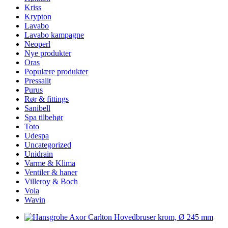
Kriss
Krypton
Lavabo
Lavabo kampagne
Neoperl
Nye produkter
Oras
Populære produkter
Pressalit
Purus
Rør & fittings
Sanibell
Spa tilbehør
Toto
Udespa
Uncategorized
Unidrain
Varme & Klima
Ventiler & haner
Villeroy & Boch
Vola
Wavin