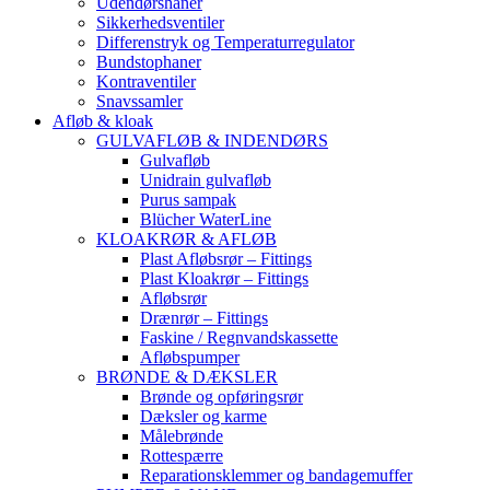
Udendørshaner
Sikkerhedsventiler
Differenstryk og Temperaturregulator
Bundstophaner
Kontraventiler
Snavssamler
Afløb & kloak
GULVAFLØB & INDENDØRS
Gulvafløb
Unidrain gulvafløb
Purus sampak
Blücher WaterLine
KLOAKRØR & AFLØB
Plast Afløbsrør – Fittings
Plast Kloakrør – Fittings
Afløbsrør
Drænrør – Fittings
Faskine / Regnvandskassette
Afløbspumper
BRØNDE & DÆKSLER
Brønde og opføringsrør
Dæksler og karme
Målebrønde
Rottespærre
Reparationsklemmer og bandagemuffer