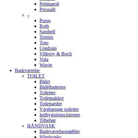
Pettinaroli
Pressalit
–
Purus
Roth
Sanibell
Termix
Toto
Unidrain
Villeroy & Boch
Vola
Wavin
Badeværelse
TOILET
Bidet
Bidétbatterier
Toiletter
Toiletpakker
Toiletsæder
Væghængte toiletter
Indbygningscisterner
Tilbehør
HÅNDVASK
Badeværelsesmøbler
Håndvaske