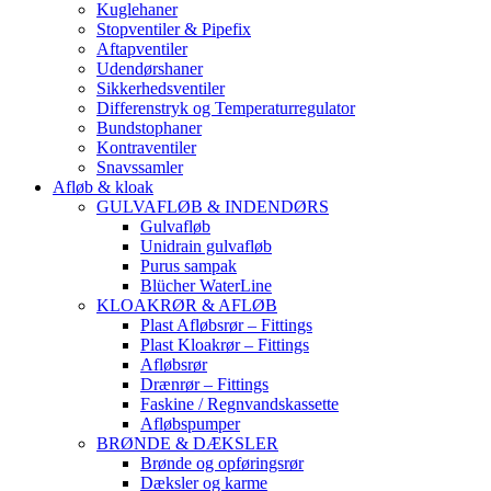
Kuglehaner
Stopventiler & Pipefix
Aftapventiler
Udendørshaner
Sikkerhedsventiler
Differenstryk og Temperaturregulator
Bundstophaner
Kontraventiler
Snavssamler
Afløb & kloak
GULVAFLØB & INDENDØRS
Gulvafløb
Unidrain gulvafløb
Purus sampak
Blücher WaterLine
KLOAKRØR & AFLØB
Plast Afløbsrør – Fittings
Plast Kloakrør – Fittings
Afløbsrør
Drænrør – Fittings
Faskine / Regnvandskassette
Afløbspumper
BRØNDE & DÆKSLER
Brønde og opføringsrør
Dæksler og karme