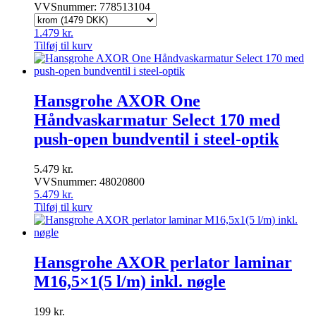
VVSnummer: 778513104
1.479
kr.
Tilføj til kurv
Hansgrohe AXOR One
Håndvaskarmatur Select 170 med
push-open bundventil i steel-optik
5.479
kr.
VVSnummer: 48020800
5.479
kr.
Tilføj til kurv
Hansgrohe AXOR perlator laminar
M16,5×1(5 l/m) inkl. nøgle
199
kr.