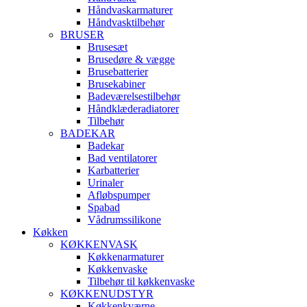
Håndvaskarmaturer
Håndvasktilbehør
BRUSER
Brusesæt
Brusedøre & vægge
Brusebatterier
Brusekabiner
Badeværelsestilbehør
Håndklæderadiatorer
Tilbehør
BADEKAR
Badekar
Bad ventilatorer
Karbatterier
Urinaler
Afløbspumper
Spabad
Vådrumssilikone
Køkken
KØKKENVASK
Køkkenarmaturer
Køkkenvaske
Tilbehør til køkkenvaske
KØKKENUDSTYR
Køkkenkværne