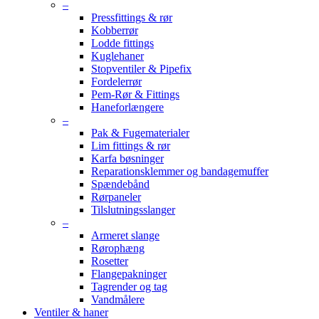
–
Pressfittings & rør
Kobberrør
Lodde fittings
Kuglehaner
Stopventiler & Pipefix
Fordelerrør
Pem-Rør & Fittings
Haneforlængere
–
Pak & Fugematerialer
Lim fittings & rør
Karfa bøsninger
Reparationsklemmer og bandagemuffer
Spændebånd
Rørpaneler
Tilslutningsslanger
–
Armeret slange
Rørophæng
Rosetter
Flangepakninger
Tagrender og tag
Vandmålere
Ventiler & haner