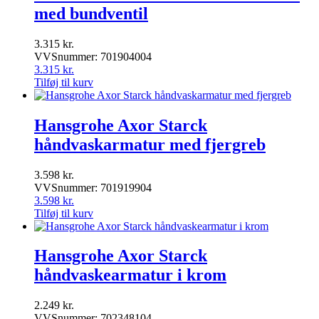
med bundventil
3.315
kr.
VVSnummer: 701904004
3.315
kr.
Tilføj til kurv
Hansgrohe Axor Starck
håndvaskarmatur med fjergreb
3.598
kr.
VVSnummer: 701919904
3.598
kr.
Tilføj til kurv
Hansgrohe Axor Starck
håndvaskearmatur i krom
2.249
kr.
VVSnummer: 702348104