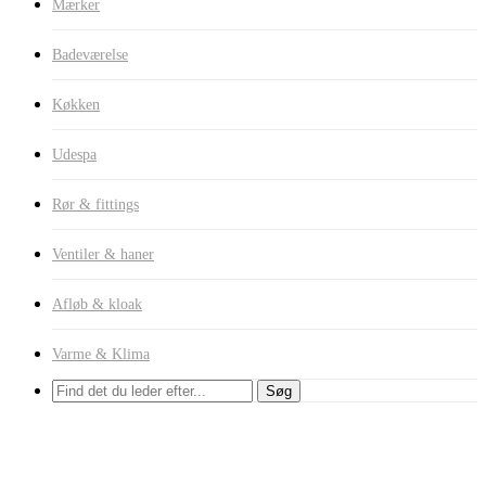
Mærker
Badeværelse
Køkken
Udespa
Rør & fittings
Ventiler & haner
Afløb & kloak
Varme & Klima
Søg
Afløb & kloak