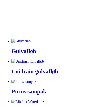
Udespa
Uncategorized
Unidrain
Varme & Klima
Ventiler & haner
Villeroy & Boch
Vola
Wavin
Gulvafløb
Unidrain gulvafløb
Purus sampak