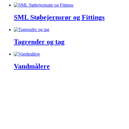
SML Støbejernsrør og Fittings
Tagrender og tag
Vandmålere
VVSnetto.dk ApS
|
Højrupsvej 29
|
9900 Frederikshavn
|
CVR nr.:
36072520
|
info@vvsnetto.dk
|
Telefon: 70 26 26
56
|
Handelsbetingelser
|
Fortrydelsesret
facebook
youtube