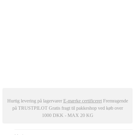
Oliefyr
Automatisk Udluftere
Differenstryk og Temperaturregulator
–
Snavssamler
Isolering
Centralstøvsuger
Div. ventiler
Røgrør
Manometer og Termometer
Metalbestos skorsten
–
Trykafbrydere
Ventilation
Hurtig levering på lagervarer
E-mærke certificeret
Fremragende
på TRUSTPILOT
Gratis fragt til pakkeshop ved køb over
1000 DKK - MAX 20 KG