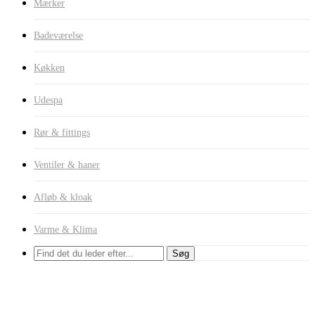
Mærker
Badeværelse
Køkken
Udespa
Rør & fittings
Ventiler & haner
Afløb & kloak
Varme & Klima
Søg
Til beton