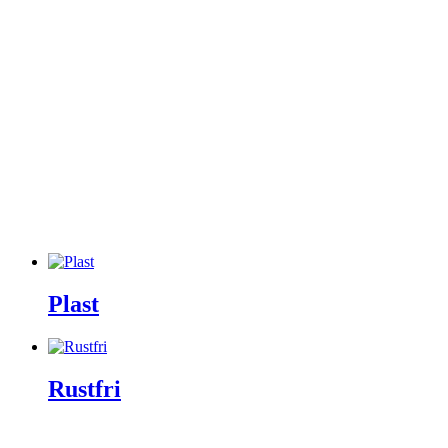
Purus
Rør & fittings
Sanibell
Spa tilbehør
Toto
Udespa
Uncategorized
Unidrain
Varme & Klima
Ventiler & haner
Villeroy & Boch
Vola
Wavin
Plast
Rustfri