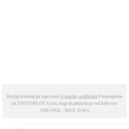
Oliefyr
Automatisk Udluftere
Differenstryk og Temperaturregulator
–
Snavssamler
Isolering
Centralstøvsuger
Div. ventiler
Røgrør
Manometer og Termometer
Metalbestos skorsten
–
Trykafbrydere
Ventilation
Hurtig levering på lagervarer
E-mærke certificeret
Fremragende
på TRUSTPILOT
Gratis fragt til pakkeshop ved køb over
1000 DKK - MAX 20 KG