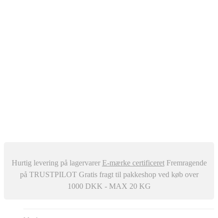
Oliefyr
Automatisk Udluftere
Differenstryk og Temperaturregulator
–
Snavssamler
Isolering
Centralstøvsuger
Div. ventiler
Røgrør
Manometer og Termometer
Metalbestos skorsten
–
Trykafbrydere
Ventilation
Hurtig levering på lagervarer
E-mærke certificeret
Fremragende
på TRUSTPILOT
Gratis fragt til pakkeshop ved køb over
1000 DKK - MAX 20 KG