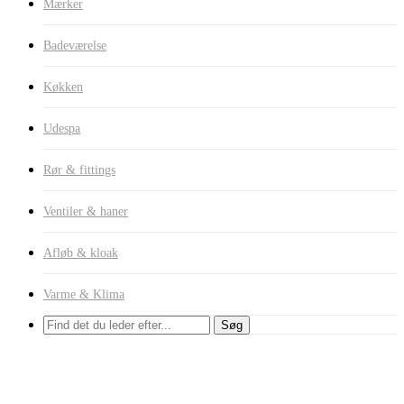
Mærker
Badeværelse
Køkken
Udespa
Rør & fittings
Ventiler & haner
Afløb & kloak
Varme & Klima
Søg
Målebrønde