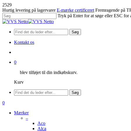
Spring
2529
til
Hurtig levering på lagervarer
E-mærke certificeret
Fremragende på
hovedindhold
Tryk på Enter for at søge eller ESC for 
Luk
søgning
Søg
Kontakt os
søge
0
blev tilføjet til din indkøbskurv.
Kurv
Menu
Søg
søge
0
Menu
Mærker
–
Aco
Alca