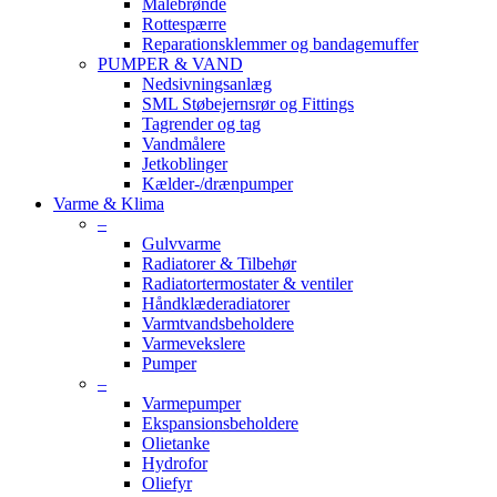
Målebrønde
Rottespærre
Reparationsklemmer og bandagemuffer
PUMPER & VAND
Nedsivningsanlæg
SML Støbejernsrør og Fittings
Tagrender og tag
Vandmålere
Jetkoblinger
Kælder-/drænpumper
Varme & Klima
–
Gulvvarme
Radiatorer & Tilbehør
Radiatortermostater & ventiler
Håndklæderadiatorer
Varmtvandsbeholdere
Varmevekslere
Pumper
–
Varmepumper
Ekspansionsbeholdere
Olietanke
Hydrofor
Oliefyr