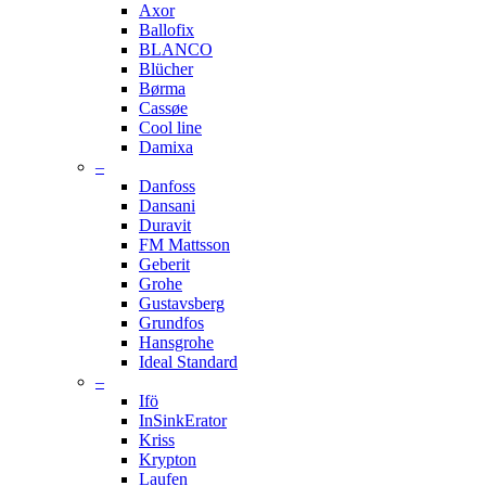
Axor
Ballofix
BLANCO
Blücher
Børma
Cassøe
Cool line
Damixa
–
Danfoss
Dansani
Duravit
FM Mattsson
Geberit
Grohe
Gustavsberg
Grundfos
Hansgrohe
Ideal Standard
–
Ifö
InSinkErator
Kriss
Krypton
Laufen