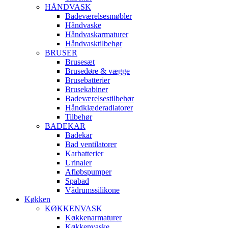
HÅNDVASK
Badeværelsesmøbler
Håndvaske
Håndvaskarmaturer
Håndvasktilbehør
BRUSER
Brusesæt
Brusedøre & vægge
Brusebatterier
Brusekabiner
Badeværelsestilbehør
Håndklæderadiatorer
Tilbehør
BADEKAR
Badekar
Bad ventilatorer
Karbatterier
Urinaler
Afløbspumper
Spabad
Vådrumssilikone
Køkken
KØKKENVASK
Køkkenarmaturer
Køkkenvaske