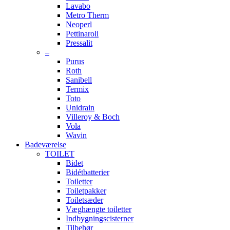
Lavabo
Metro Therm
Neoperl
Pettinaroli
Pressalit
–
Purus
Roth
Sanibell
Termix
Toto
Unidrain
Villeroy & Boch
Vola
Wavin
Badeværelse
TOILET
Bidet
Bidétbatterier
Toiletter
Toiletpakker
Toiletsæder
Væghængte toiletter
Indbygningscisterner
Tilbehør