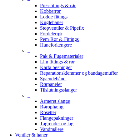
Pressfittings & rør
Kobberrør
Lodde fittings
Kuglehaner
Stopventiler & Pipefix
Fordelerrør
Pem-Rør & Fittings
Haneforlængere
–
Pak & Fugematerialer
Lim fittings & rør
Karfa bøsninger
Reparationsklemmer og bandagemuffer
Spændebånd
Rørpaneler
Tilslutningsslanger
–
Armeret slange
Rørophæng
Rosetter
Flangepakninger
Tagrender og tag
Vandmålere
Ventiler & haner