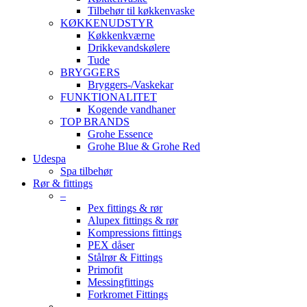
Tilbehør til køkkenvaske
KØKKENUDSTYR
Køkkenkværne
Drikkevandskølere
Tude
BRYGGERS
Bryggers-/Vaskekar
FUNKTIONALITET
Kogende vandhaner
TOP BRANDS
Grohe Essence
Grohe Blue & Grohe Red
Udespa
Spa tilbehør
Rør & fittings
–
Pex fittings & rør
Alupex fittings & rør
Kompressions fittings
PEX dåser
Stålrør & Fittings
Primofit
Messingfittings
Forkromet Fittings
–