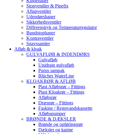
Kuglehaner
Stopventiler & Pipefix
Aftapventiler
Udendørshaner
Sikkerhedsventiler
Differenstryk og Temperaturregulator
Bundstophaner
Kontraventiler
Snavssamler
Afløb & kloak
GULVAFLØB & INDENDØRS
Gulvafløb
Unidrain gulvafløb
Purus sampak
Blücher WaterLine
KLOAKRØR & AFLØB
Plast Afløbsrør – Fittings
Plast Kloakrør – Fittings
Afløbsrør
Drænrør – Fittings
Faskine / Regnvandskassette
Afløbspumper
BRØNDE & DÆKSLER
Brønde og opføringsrør
Dæksler og karme