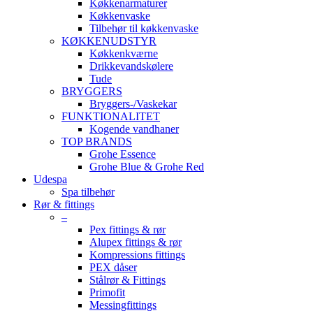
Køkkenarmaturer
Køkkenvaske
Tilbehør til køkkenvaske
KØKKENUDSTYR
Køkkenkværne
Drikkevandskølere
Tude
BRYGGERS
Bryggers-/Vaskekar
FUNKTIONALITET
Kogende vandhaner
TOP BRANDS
Grohe Essence
Grohe Blue & Grohe Red
Udespa
Spa tilbehør
Rør & fittings
–
Pex fittings & rør
Alupex fittings & rør
Kompressions fittings
PEX dåser
Stålrør & Fittings
Primofit
Messingfittings