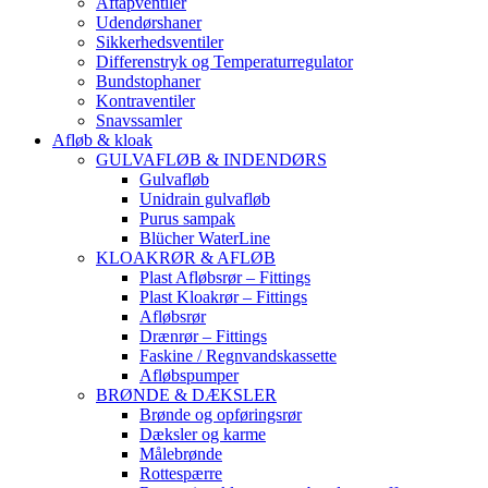
Aftapventiler
Udendørshaner
Sikkerhedsventiler
Differenstryk og Temperaturregulator
Bundstophaner
Kontraventiler
Snavssamler
Afløb & kloak
GULVAFLØB & INDENDØRS
Gulvafløb
Unidrain gulvafløb
Purus sampak
Blücher WaterLine
KLOAKRØR & AFLØB
Plast Afløbsrør – Fittings
Plast Kloakrør – Fittings
Afløbsrør
Drænrør – Fittings
Faskine / Regnvandskassette
Afløbspumper
BRØNDE & DÆKSLER
Brønde og opføringsrør
Dæksler og karme
Målebrønde
Rottespærre