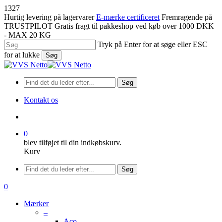
Spring
1327
til
Hurtig levering på lagervarer
E-mærke certificeret
Fremragende på
hovedindhold
TRUSTPILOT
Gratis fragt til pakkeshop ved køb over 1000 DKK
- MAX 20 KG
Tryk på Enter for at søge eller ESC
for at lukke
Søg
Luk
søgning
Søg
Kontakt os
søge
0
blev tilføjet til din indkøbskurv.
Kurv
Menu
Søg
søge
0
Menu
Mærker
–
Aco