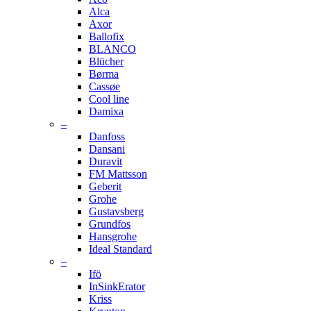
Alca
Axor
Ballofix
BLANCO
Blücher
Børma
Cassøe
Cool line
Damixa
–
Danfoss
Dansani
Duravit
FM Mattsson
Geberit
Grohe
Gustavsberg
Grundfos
Hansgrohe
Ideal Standard
–
Ifö
InSinkErator
Kriss