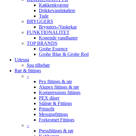
Køkkenkværne
Drikkevandskølere
Tude
BRYGGERS
Bryggers-/Vaskekar
FUNKTIONALITET
Kogende vandhaner
TOP BRANDS
Grohe Essence
Grohe Blue & Grohe Red
Udespa
Spa tilbehør
Rør & fittings
–
Pex fittings & rør
Alupex fittings & rør
Kompressions fittings
PEX dåser
Stålrør & Fittings
Primofit
Messingfittings
Forkromet Fittings
–
Pressfittings & rør