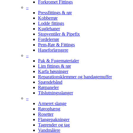
Forkromet Fittings
–
Pressfittings & rør
Kobberrør
Lodde fittings
Kuglehaner
Stopventiler & Pipefix
Fordelerrør
Pem-Rør & Fittings
Haneforlængere
–
Pak & Fugematerialer
Lim fittings & rør
Karfa bøsninger
Reparationsklemmer og bandagemuffer
Spændebånd
Rørpaneler
Tilslutningsslanger
–
Armeret slange
Rørophæng
Rosetter
Flangepakninger
Tagrender og tag
Vandmålere