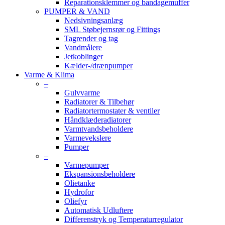
Reparationsklemmer og bandagemuffer
PUMPER & VAND
Nedsivningsanlæg
SML Støbejernsrør og Fittings
Tagrender og tag
Vandmålere
Jetkoblinger
Kælder-/drænpumper
Varme & Klima
–
Gulvvarme
Radiatorer & Tilbehør
Radiatortermostater & ventiler
Håndklæderadiatorer
Varmtvandsbeholdere
Varmevekslere
Pumper
–
Varmepumper
Ekspansionsbeholdere
Olietanke
Hydrofor
Oliefyr
Automatisk Udluftere
Differenstryk og Temperaturregulator