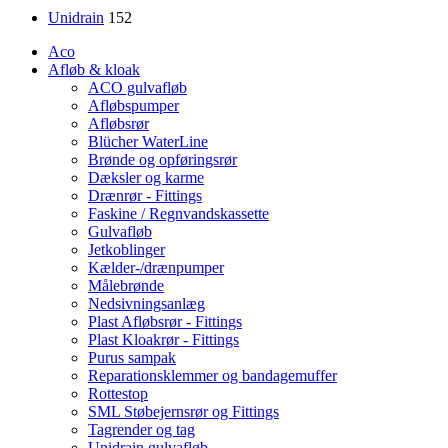
Unidrain
152
Aco
Afløb & kloak
ACO gulvafløb
Afløbspumper
Afløbsrør
Blücher WaterLine
Brønde og opføringsrør
Dæksler og karme
Drænrør - Fittings
Faskine / Regnvandskassette
Gulvafløb
Jetkoblinger
Kælder-/drænpumper
Målebrønde
Nedsivningsanlæg
Plast Afløbsrør - Fittings
Plast Kloakrør - Fittings
Purus sampak
Reparationsklemmer og bandagemuffer
Rottestop
SML Støbejernsrør og Fittings
Tagrender og tag
Unidrain gulvafløb