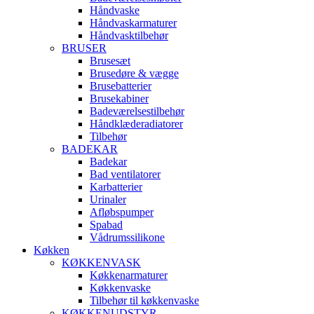
Håndvaske
Håndvaskarmaturer
Håndvasktilbehør
BRUSER
Brusesæt
Brusedøre & vægge
Brusebatterier
Brusekabiner
Badeværelsestilbehør
Håndklæderadiatorer
Tilbehør
BADEKAR
Badekar
Bad ventilatorer
Karbatterier
Urinaler
Afløbspumper
Spabad
Vådrumssilikone
Køkken
KØKKENVASK
Køkkenarmaturer
Køkkenvaske
Tilbehør til køkkenvaske
KØKKENUDSTYR