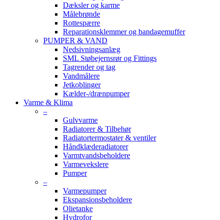
Dæksler og karme
Målebrønde
Rottespærre
Reparationsklemmer og bandagemuffer
PUMPER & VAND
Nedsivningsanlæg
SML Støbejernsrør og Fittings
Tagrender og tag
Vandmålere
Jetkoblinger
Kælder-/drænpumper
Varme & Klima
–
Gulvvarme
Radiatorer & Tilbehør
Radiatortermostater & ventiler
Håndklæderadiatorer
Varmtvandsbeholdere
Varmevekslere
Pumper
–
Varmepumper
Ekspansionsbeholdere
Olietanke
Hydrofor