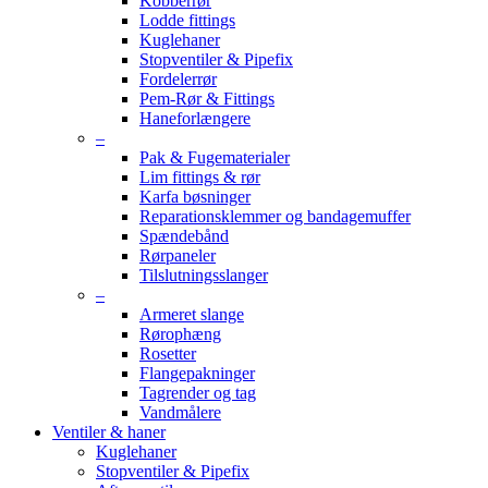
Kobberrør
Lodde fittings
Kuglehaner
Stopventiler & Pipefix
Fordelerrør
Pem-Rør & Fittings
Haneforlængere
–
Pak & Fugematerialer
Lim fittings & rør
Karfa bøsninger
Reparationsklemmer og bandagemuffer
Spændebånd
Rørpaneler
Tilslutningsslanger
–
Armeret slange
Rørophæng
Rosetter
Flangepakninger
Tagrender og tag
Vandmålere
Ventiler & haner
Kuglehaner
Stopventiler & Pipefix