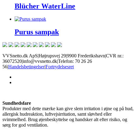
Blücher WaterLine
Purus sampak
VVSnetto.dk ApS
|
Højrupsvej 29
|
9900 Frederikshavn
|
CVR nr.:
36072520
|
info@vvsnetto.dk
|
Telefon: 70 26 26
56
|
Handelsbetingelser
|
Fortrydelsesret
facebook
youtube
Sundhedsfare
Produkter med dette mærke kan give slem irritation i øjne og på hud,
allergisk hudreaktion, luftvejsirritation, samt sløvhed eller
svimmelhed. Brug øjenbeskyttelse og handsker alt efter risiko, og
sørg for god ventilation.