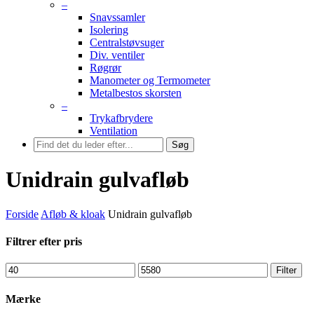
–
Snavssamler
Isolering
Centralstøvsuger
Div. ventiler
Røgrør
Manometer og Termometer
Metalbestos skorsten
–
Trykafbrydere
Ventilation
Søg
Unidrain gulvafløb
Forside
Afløb & kloak
Unidrain gulvafløb
Filtrer efter pris
Mindste
Højeste
Filter
pris
pris
Mærke