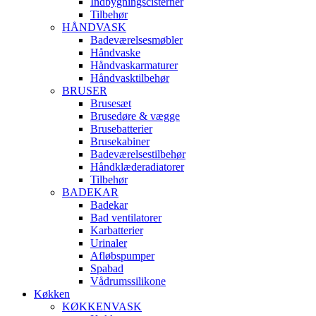
Indbygningscisterner
Tilbehør
HÅNDVASK
Badeværelsesmøbler
Håndvaske
Håndvaskarmaturer
Håndvasktilbehør
BRUSER
Brusesæt
Brusedøre & vægge
Brusebatterier
Brusekabiner
Badeværelsestilbehør
Håndklæderadiatorer
Tilbehør
BADEKAR
Badekar
Bad ventilatorer
Karbatterier
Urinaler
Afløbspumper
Spabad
Vådrumssilikone
Køkken
KØKKENVASK