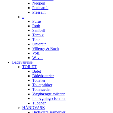
Neoperl
Pettinaroli
Pressalit
–
Purus
Roth
Sanibell
Termix
Toto
Unidrain
Villeroy & Boch
Vola
Wavin
Badeværelse
TOILET
Bidet
Bidétbatterier
Toiletter
Toiletpakker
Toiletsæder
Væghængte toiletter
Indbygningscisterner
Tilbehør
HÅNDVASK
Badeværelsesmøbler