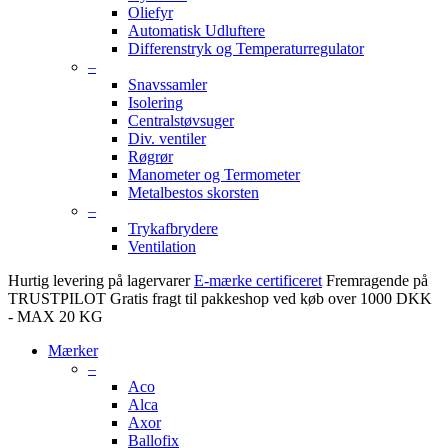
Oliefyr
Automatisk Udluftere
Differenstryk og Temperaturregulator
–
Snavssamler
Isolering
Centralstøvsuger
Div. ventiler
Røgrør
Manometer og Termometer
Metalbestos skorsten
–
Trykafbrydere
Ventilation
Hurtig levering på lagervarer
E-mærke certificeret
Fremragende på
TRUSTPILOT
Gratis fragt til pakkeshop ved køb over 1000 DKK
- MAX 20 KG
Mærker
–
Aco
Alca
Axor
Ballofix