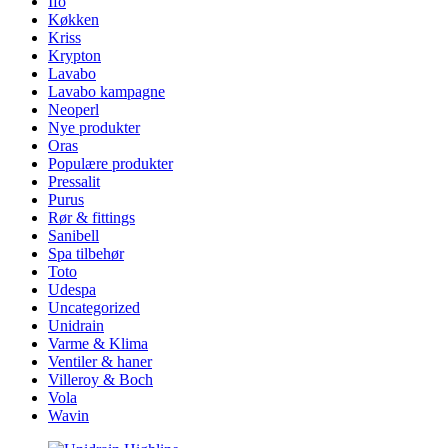
Ifö
Køkken
Kriss
Krypton
Lavabo
Lavabo kampagne
Neoperl
Nye produkter
Oras
Populære produkter
Pressalit
Purus
Rør & fittings
Sanibell
Spa tilbehør
Toto
Udespa
Uncategorized
Unidrain
Varme & Klima
Ventiler & haner
Villeroy & Boch
Vola
Wavin