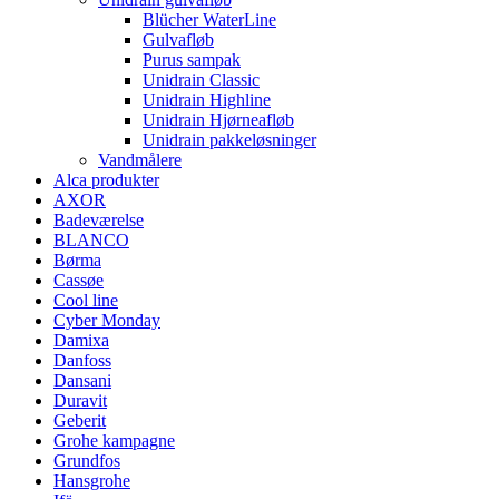
Blücher WaterLine
Gulvafløb
Purus sampak
Unidrain Classic
Unidrain Highline
Unidrain Hjørneafløb
Unidrain pakkeløsninger
Vandmålere
Alca produkter
AXOR
Badeværelse
BLANCO
Børma
Cassøe
Cool line
Cyber Monday
Damixa
Danfoss
Dansani
Duravit
Geberit
Grohe kampagne
Grundfos
Hansgrohe