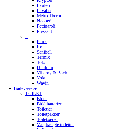
Krypton
Laufen
Lavabo
Metro Therm
Neoperl
Pettinaroli
Pressalit
–
Purus
Roth
Sanibell
Termix
Toto
Unidrain
Villeroy & Boch
Vola
Wavin
Badeværelse
TOILET
Bidet
Bidétbatterier
Toiletter
Toiletpakker
Toiletsæder
Væghængte toiletter