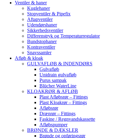
Ventiler & haner
Kuglehaner
Stopventiler & Pipefix
Aftapventiler
Udendørshaner
Sikkerhedsventiler
Differenstryk og Temperaturregulator
Bundstophaner
Kontraventiler
Snavssamler
Afløb & kloak
GULVAFLØB & INDENDØRS
Gulvafløb
Unidrain gulvafløb
Purus sampak
Blücher WaterLine
KLOAKRØR & AFLØB
Plast Afløbsrør – Fittings
Plast Kloakrør – Fittings
Afløbsrør
Drænrør – Fittings
Faskine / Regnvandskassette
Afløbspumper
BRØNDE & DÆKSLER
Brønde og opføringsrør