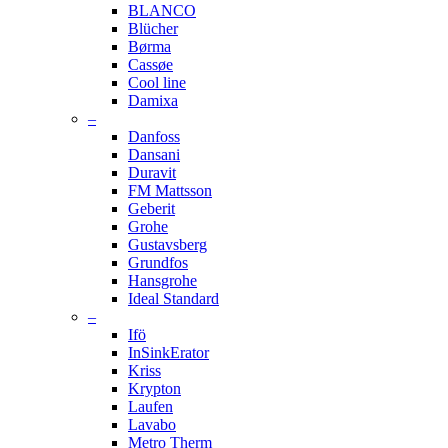
BLANCO
Blücher
Børma
Cassøe
Cool line
Damixa
–
Danfoss
Dansani
Duravit
FM Mattsson
Geberit
Grohe
Gustavsberg
Grundfos
Hansgrohe
Ideal Standard
–
Ifö
InSinkErator
Kriss
Krypton
Laufen
Lavabo
Metro Therm