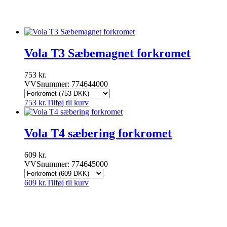
Vola
Wavin
Vola T3 Sæbemagnet forkromet
753
kr.
VVSnummer: 774644000
753
kr.
Tilføj til kurv
Vola T4 sæbering forkromet
609
kr.
VVSnummer: 774645000
609
kr.
Tilføj til kurv
VVSnetto.dk ApS
|
Højrupsvej 29
|
9900 Frederikshavn
|
CVR nr.: