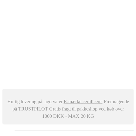
Oliefyr
Automatisk Udluftere
Differenstryk og Temperaturregulator
–
Snavssamler
Isolering
Centralstøvsuger
Div. ventiler
Røgrør
Manometer og Termometer
Metalbestos skorsten
–
Trykafbrydere
Ventilation
Hurtig levering på lagervarer
E-mærke certificeret
Fremragende
på TRUSTPILOT
Gratis fragt til pakkeshop ved køb over
1000 DKK - MAX 20 KG