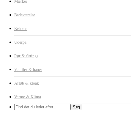
Mærker
Badeværelse
Køkken
Udespa
Rør & fittings
Ventiler & haner
Afløb & kloak
Varme & Klima
Søg
Sæbemagnet