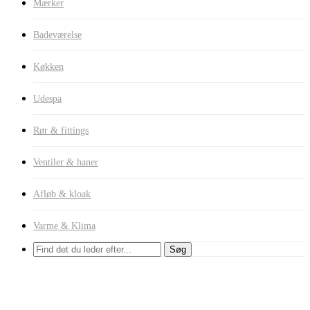
Mærker
Badeværelse
Køkken
Udespa
Rør & fittings
Ventiler & haner
Afløb & kloak
Varme & Klima
Søg
Alca