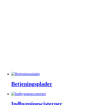
Oras
Populære produkter
Pressalit
Purus
Rør & fittings
Sanibell
Spa tilbehør
Toto
Udespa
Uncategorized
Unidrain
Varme & Klima
Ventiler & haner
Villeroy & Boch
Vola
Wavin
Betjeningsplader
Indbygningscisterner