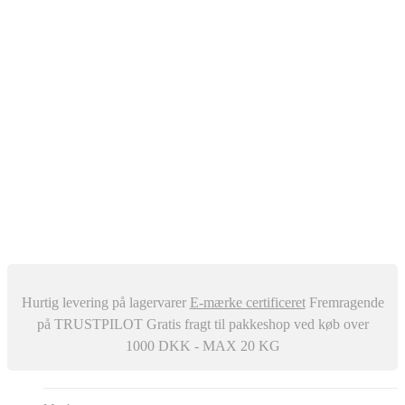
Oliefyr
Automatisk Udluftere
Differenstryk og Temperaturregulator
–
Snavssamler
Isolering
Centralstøvsuger
Div. ventiler
Røgrør
Manometer og Termometer
Metalbestos skorsten
–
Trykafbrydere
Ventilation
Hurtig levering på lagervarer
E-mærke certificeret
Fremragende
på TRUSTPILOT
Gratis fragt til pakkeshop ved køb over
1000 DKK - MAX 20 KG