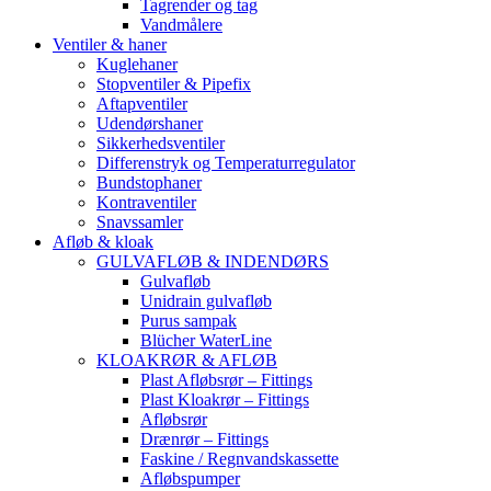
Tagrender og tag
Vandmålere
Ventiler & haner
Kuglehaner
Stopventiler & Pipefix
Aftapventiler
Udendørshaner
Sikkerhedsventiler
Differenstryk og Temperaturregulator
Bundstophaner
Kontraventiler
Snavssamler
Afløb & kloak
GULVAFLØB & INDENDØRS
Gulvafløb
Unidrain gulvafløb
Purus sampak
Blücher WaterLine
KLOAKRØR & AFLØB
Plast Afløbsrør – Fittings
Plast Kloakrør – Fittings
Afløbsrør
Drænrør – Fittings
Faskine / Regnvandskassette
Afløbspumper