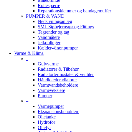
Målebrønde
Rottespærre
Reparationsklemmer og bandagemuffer
PUMPER & VAND
Nedsivningsanlæg
SML Støbejernsrør og Fittings
Tagrender og tag
Vandmålere
Jetkoblinger
Kælder-/drænpumper
Varme & Klima
–
Gulvvarme
Radiatorer & Tilbehør
Radiatortermostater & ventiler
Håndklæderadiatorer
Varmtvandsbeholdere
Varmevekslere
Pumper
–
Varmepumper
Ekspansionsbeholdere
Olietanke
Hydrofor
Oliefyr