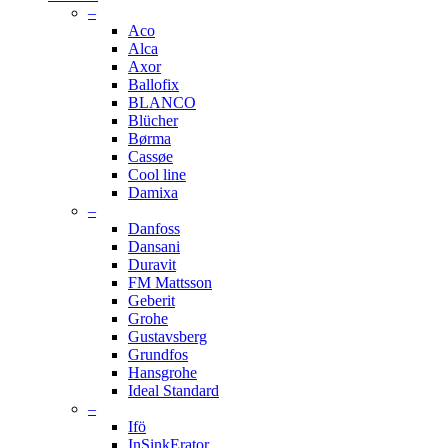
–
Aco
Alca
Axor
Ballofix
BLANCO
Blücher
Børma
Cassøe
Cool line
Damixa
–
Danfoss
Dansani
Duravit
FM Mattsson
Geberit
Grohe
Gustavsberg
Grundfos
Hansgrohe
Ideal Standard
–
Ifö
InSinkErator