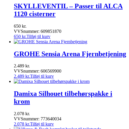
SKYLLEVENTIL – Passer til ALCA
1120 cisterner
650
kr.
VVSnummer: 609851870
650
kr.
Tilføj til kurv
GROHE Sensia Arena Fjernbetjening
2.489
kr.
VVSnummer: 606569900
2.489
kr.
Tilføj til kurv
Damixa Silhouet tilbehørspakke i
krom
2.078
kr.
VVSnummer: 773640034
2.078
kr.
Tilføj til kurv