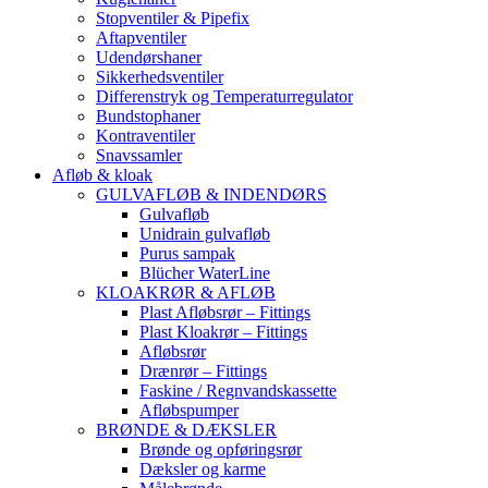
Stopventiler & Pipefix
Aftapventiler
Udendørshaner
Sikkerhedsventiler
Differenstryk og Temperaturregulator
Bundstophaner
Kontraventiler
Snavssamler
Afløb & kloak
GULVAFLØB & INDENDØRS
Gulvafløb
Unidrain gulvafløb
Purus sampak
Blücher WaterLine
KLOAKRØR & AFLØB
Plast Afløbsrør – Fittings
Plast Kloakrør – Fittings
Afløbsrør
Drænrør – Fittings
Faskine / Regnvandskassette
Afløbspumper
BRØNDE & DÆKSLER
Brønde og opføringsrør
Dæksler og karme