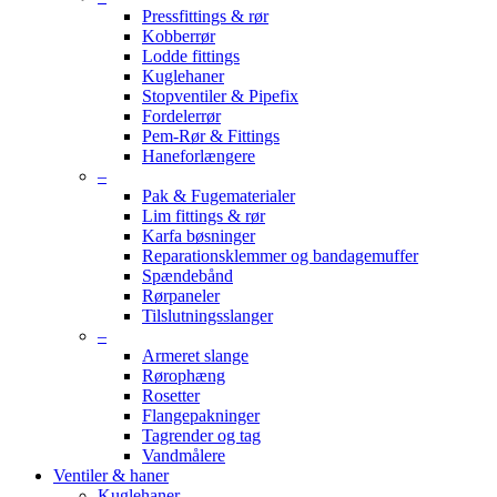
Pressfittings & rør
Kobberrør
Lodde fittings
Kuglehaner
Stopventiler & Pipefix
Fordelerrør
Pem-Rør & Fittings
Haneforlængere
–
Pak & Fugematerialer
Lim fittings & rør
Karfa bøsninger
Reparationsklemmer og bandagemuffer
Spændebånd
Rørpaneler
Tilslutningsslanger
–
Armeret slange
Rørophæng
Rosetter
Flangepakninger
Tagrender og tag
Vandmålere
Ventiler & haner
Kuglehaner