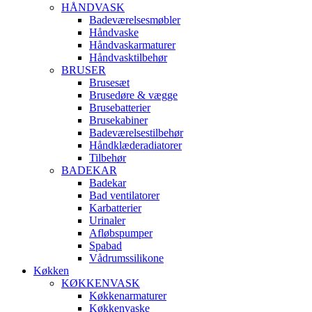
HÅNDVASK
Badeværelsesmøbler
Håndvaske
Håndvaskarmaturer
Håndvasktilbehør
BRUSER
Brusesæt
Brusedøre & vægge
Brusebatterier
Brusekabiner
Badeværelsestilbehør
Håndklæderadiatorer
Tilbehør
BADEKAR
Badekar
Bad ventilatorer
Karbatterier
Urinaler
Afløbspumper
Spabad
Vådrumssilikone
Køkken
KØKKENVASK
Køkkenarmaturer
Køkkenvaske