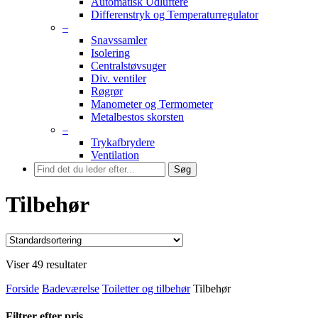
Automatisk Udluftere
Differenstryk og Temperaturregulator
–
Snavssamler
Isolering
Centralstøvsuger
Div. ventiler
Røgrør
Manometer og Termometer
Metalbestos skorsten
–
Trykafbrydere
Ventilation
Søg
Tilbehør
Viser 49 resultater
Forside
Badeværelse
Toiletter og tilbehør
Tilbehør
Filtrer efter pris