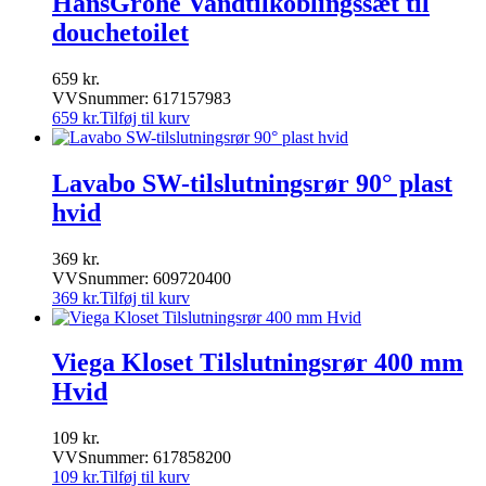
HansGrohe Vandtilkoblingssæt til
douchetoilet
659
kr.
VVSnummer: 617157983
659
kr.
Tilføj til kurv
Lavabo SW-tilslutningsrør 90° plast
hvid
369
kr.
VVSnummer: 609720400
369
kr.
Tilføj til kurv
Viega Kloset Tilslutningsrør 400 mm
Hvid
109
kr.
VVSnummer: 617858200
109
kr.
Tilføj til kurv