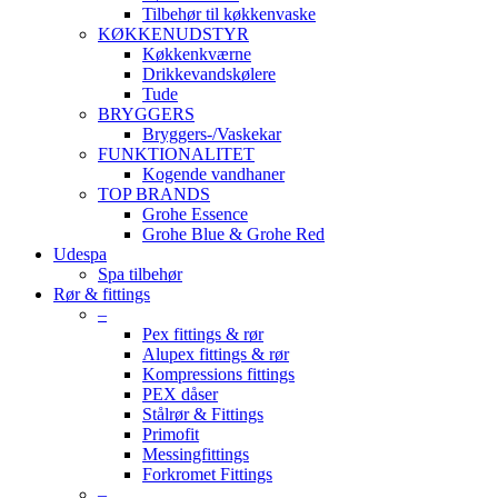
Tilbehør til køkkenvaske
KØKKENUDSTYR
Køkkenkværne
Drikkevandskølere
Tude
BRYGGERS
Bryggers-/Vaskekar
FUNKTIONALITET
Kogende vandhaner
TOP BRANDS
Grohe Essence
Grohe Blue & Grohe Red
Udespa
Spa tilbehør
Rør & fittings
–
Pex fittings & rør
Alupex fittings & rør
Kompressions fittings
PEX dåser
Stålrør & Fittings
Primofit
Messingfittings
Forkromet Fittings
–