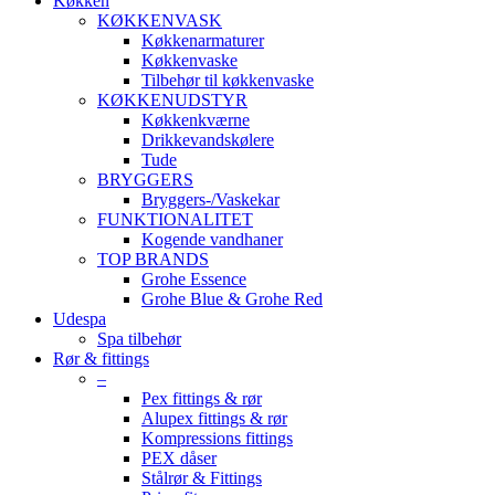
Køkken
KØKKENVASK
Køkkenarmaturer
Køkkenvaske
Tilbehør til køkkenvaske
KØKKENUDSTYR
Køkkenkværne
Drikkevandskølere
Tude
BRYGGERS
Bryggers-/Vaskekar
FUNKTIONALITET
Kogende vandhaner
TOP BRANDS
Grohe Essence
Grohe Blue & Grohe Red
Udespa
Spa tilbehør
Rør & fittings
–
Pex fittings & rør
Alupex fittings & rør
Kompressions fittings
PEX dåser
Stålrør & Fittings