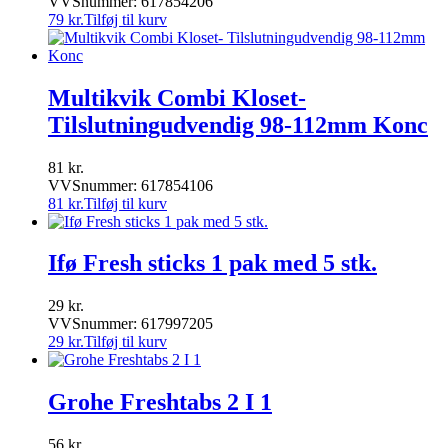
VVSnummer: 617854206
79
kr.
Tilføj til kurv
Multikvik Combi Kloset-
Tilslutningudvendig 98-112mm Konc
81
kr.
VVSnummer: 617854106
81
kr.
Tilføj til kurv
Ifø Fresh sticks 1 pak med 5 stk.
29
kr.
VVSnummer: 617997205
29
kr.
Tilføj til kurv
Grohe Freshtabs 2 I 1
56
kr.