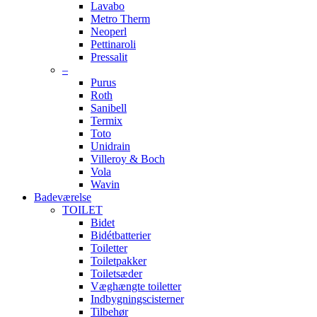
Lavabo
Metro Therm
Neoperl
Pettinaroli
Pressalit
–
Purus
Roth
Sanibell
Termix
Toto
Unidrain
Villeroy & Boch
Vola
Wavin
Badeværelse
TOILET
Bidet
Bidétbatterier
Toiletter
Toiletpakker
Toiletsæder
Væghængte toiletter
Indbygningscisterner
Tilbehør