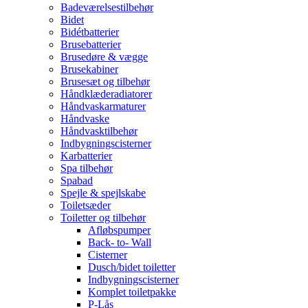
Badeværelsestilbehør
Bidet
Bidétbatterier
Brusebatterier
Brusedøre & vægge
Brusekabiner
Brusesæt og tilbehør
Håndklæderadiatorer
Håndvaskarmaturer
Håndvaske
Håndvasktilbehør
Indbygningscisterner
Karbatterier
Spa tilbehør
Spabad
Spejle & spejlskabe
Toiletsæder
Toiletter og tilbehør
Afløbspumper
Back- to- Wall
Cisterner
Dusch/bidet toiletter
Indbygningscisterner
Komplet toiletpakke
P-Lås