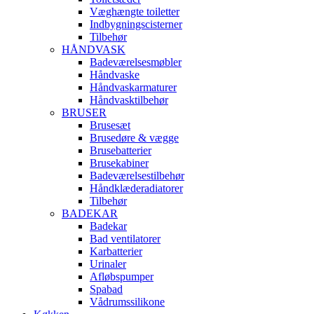
Væghængte toiletter
Indbygningscisterner
Tilbehør
HÅNDVASK
Badeværelsesmøbler
Håndvaske
Håndvaskarmaturer
Håndvasktilbehør
BRUSER
Brusesæt
Brusedøre & vægge
Brusebatterier
Brusekabiner
Badeværelsestilbehør
Håndklæderadiatorer
Tilbehør
BADEKAR
Badekar
Bad ventilatorer
Karbatterier
Urinaler
Afløbspumper
Spabad
Vådrumssilikone