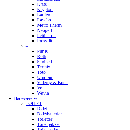
Kriss
Krypton
Laufen
Lavabo
Metro Therm
Neoperl
Pettinaroli
Pressalit
–
Purus
Roth
Sanibell
Termix
Toto
Unidrain
Villeroy & Boch
Vola
Wavin
Badeværelse
TOILET
Bidet
Bidétbatterier
Toiletter
Toiletpakker
Toiletsæder