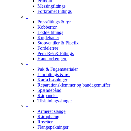
Primofit
Messingfittings
Forkromet Fittings
–
Pressfittings & rør
Kobberrør
Lodde fittings
Kuglehaner
Stopventiler & Pipefix
Fordelerrør
Pem-Rør & Fittings
Haneforlængere
–
Pak & Fugematerialer
Lim fittings & rør
Karfa bøsninger
Reparationsklemmer og bandagemuffer
Spændebånd
Rørpaneler
Tilslutningsslanger
–
Armeret slange
Rørophæng
Rosetter
Flangepakninger