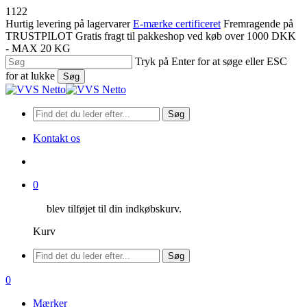
Spring
1122
til
Hurtig levering på lagervarer
E-mærke certificeret
Fremragende på
hovedindhold
TRUSTPILOT
Gratis fragt til pakkeshop ved køb over 1000 DKK
- MAX 20 KG
Tryk på Enter for at søge eller ESC
for at lukke
Søg
Luk
søgning
Søg
Kontakt os
søge
0
blev tilføjet til din indkøbskurv.
Kurv
Menu
Søg
søge
0
Menu
Mærker