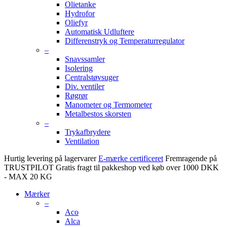
Olietanke
Hydrofor
Oliefyr
Automatisk Udluftere
Differenstryk og Temperaturregulator
–
Snavssamler
Isolering
Centralstøvsuger
Div. ventiler
Røgrør
Manometer og Termometer
Metalbestos skorsten
–
Trykafbrydere
Ventilation
Hurtig levering på lagervarer
E-mærke certificeret
Fremragende på
TRUSTPILOT
Gratis fragt til pakkeshop ved køb over 1000 DKK
- MAX 20 KG
Mærker
–
Aco
Alca