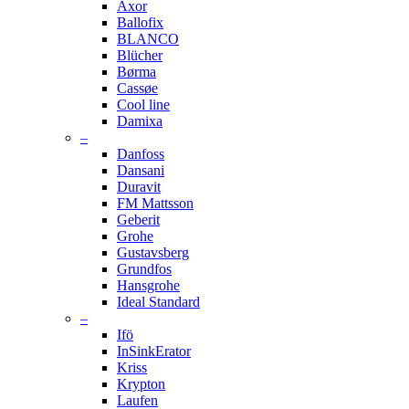
Axor
Ballofix
BLANCO
Blücher
Børma
Cassøe
Cool line
Damixa
–
Danfoss
Dansani
Duravit
FM Mattsson
Geberit
Grohe
Gustavsberg
Grundfos
Hansgrohe
Ideal Standard
–
Ifö
InSinkErator
Kriss
Krypton
Laufen