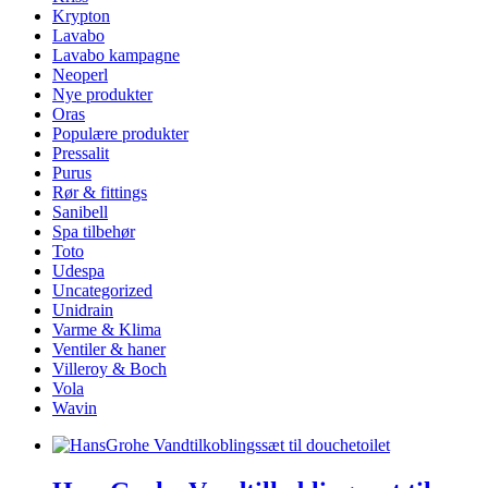
Krypton
Lavabo
Lavabo kampagne
Neoperl
Nye produkter
Oras
Populære produkter
Pressalit
Purus
Rør & fittings
Sanibell
Spa tilbehør
Toto
Udespa
Uncategorized
Unidrain
Varme & Klima
Ventiler & haner
Villeroy & Boch
Vola
Wavin