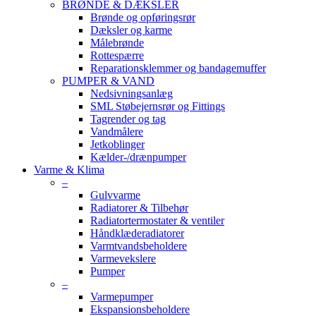
BRØNDE & DÆKSLER
Brønde og opføringsrør
Dæksler og karme
Målebrønde
Rottespærre
Reparationsklemmer og bandagemuffer
PUMPER & VAND
Nedsivningsanlæg
SML Støbejernsrør og Fittings
Tagrender og tag
Vandmålere
Jetkoblinger
Kælder-/drænpumper
Varme & Klima
–
Gulvvarme
Radiatorer & Tilbehør
Radiatortermostater & ventiler
Håndklæderadiatorer
Varmtvandsbeholdere
Varmevekslere
Pumper
–
Varmepumper
Ekspansionsbeholdere