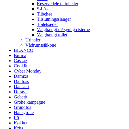
Reservedele til toiletter
S-Lås
Tilbehør
Tilslutningsslanger
Toiletsæder
Væghængt m/ synlig cisterne
Væghængt toilet
Urinaler
Vådrumssilikone
BLANCO
Børma
Cassøe
Cool line
Cyber Monday
Damixa
Danfoss
Dansani
Duravit
Geberit
Grohe kampagne
Grundfos
Hansgrohe
Ifö
Køkken
Kriss