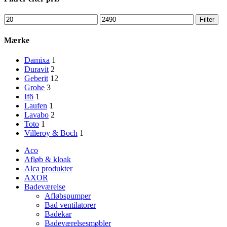
Mindste
Højeste
Filter
pris
pris
Mærke
Damixa
1
Duravit
2
Geberit
12
Grohe
3
Ifö
1
Laufen
1
Lavabo
2
Toto
1
Villeroy & Boch
1
Aco
Afløb & kloak
Alca produkter
AXOR
Badeværelse
Afløbspumper
Bad ventilatorer
Badekar
Badeværelsesmøbler