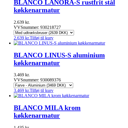
BLANCO LANORA-S rustfrit stål
køkkenarmatur
2.639
kr.
VVSnummer: 930218727
2.639
kr.
Tilføj til kurv
BLANCO LINUS-S aluminium
køkkenarmatur
3.469
kr.
VVSnummer: 930089376
3.469
kr.
Tilføj til kurv
BLANCO MILA krom
køkkenarmatur
1.435
kr.