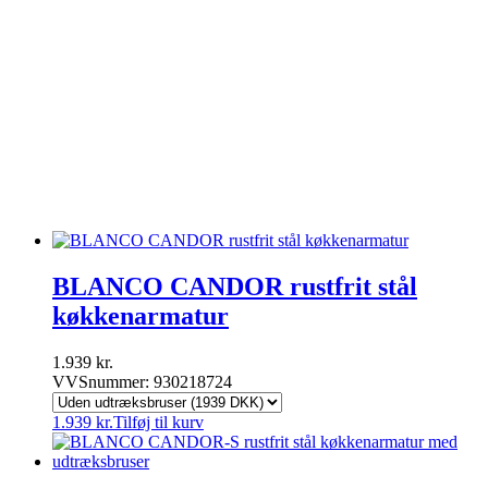
Sanibell
Spa tilbehør
Toto
Udespa
Uncategorized
Unidrain
Varme & Klima
Ventiler & haner
Villeroy & Boch
Vola
Wavin
BLANCO CANDOR rustfrit stål
køkkenarmatur
1.939
kr.
VVSnummer: 930218724
1.939
kr.
Tilføj til kurv