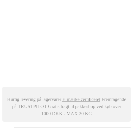
Oliefyr
Automatisk Udluftere
Differenstryk og Temperaturregulator
–
Snavssamler
Isolering
Centralstøvsuger
Div. ventiler
Røgrør
Manometer og Termometer
Metalbestos skorsten
–
Trykafbrydere
Ventilation
Hurtig levering på lagervarer
E-mærke certificeret
Fremragende
på TRUSTPILOT
Gratis fragt til pakkeshop ved køb over
1000 DKK - MAX 20 KG