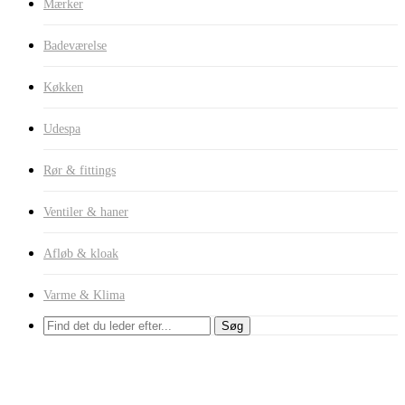
Mærker
Badeværelse
Køkken
Udespa
Rør & fittings
Ventiler & haner
Afløb & kloak
Varme & Klima
Søg
Armaturer