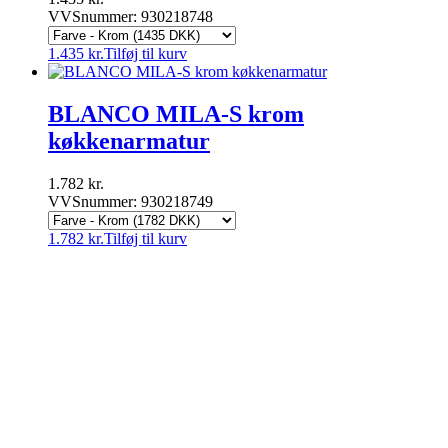
VVSnummer: 930218748
1.435
kr.
Tilføj til kurv
BLANCO MILA-S krom
køkkenarmatur
1.782
kr.
VVSnummer: 930218749
1.782
kr.
Tilføj til kurv
VVSnetto.dk ApS
|
Højrupsvej 29
|
9900 Frederikshavn
|
CVR nr.:
36072520
|
info@vvsnetto.dk
|
Telefon: 70 26 26
56
|
Handelsbetingelser
|
Fortrydelsesret
facebook
youtube