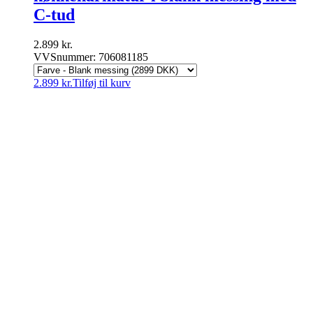
C-tud
2.899
kr.
VVSnummer: 706081185
2.899
kr.
Tilføj til kurv
VVSnetto.dk ApS
|
Højrupsvej 29
|
9900 Frederikshavn
|
CVR nr.:
36072520
|
info@vvsnetto.dk
|
Telefon: 70 26 26
56
|
Handelsbetingelser
|
Fortrydelsesret
facebook
youtube
Sundhedsfare
Produkter med dette mærke kan give slem irritation i øjne og på hud,
allergisk hudreaktion, luftvejsirritation, samt sløvhed eller
svimmelhed. Brug øjenbeskyttelse og handsker alt efter risiko, og
sørg for god ventilation.