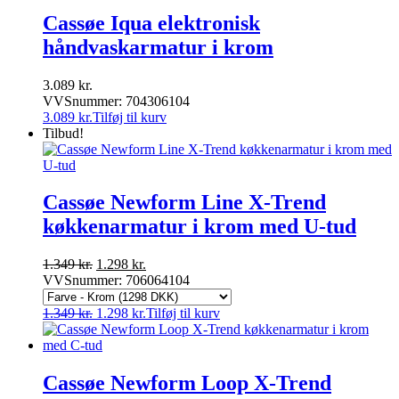
Cassøe Iqua elektronisk
håndvaskarmatur i krom
3.089
kr.
VVSnummer: 704306104
3.089
kr.
Tilføj til kurv
Tilbud!
Cassøe Newform Line X-Trend
køkkenarmatur i krom med U-tud
Den
Den
1.349
kr.
1.298
kr.
oprindelige
aktuelle
VVSnummer: 706064104
pris
pris
var:
er:
Den
Den
1.349
kr.
1.298
kr.
Tilføj til kurv
1.349 kr..
1.298 kr..
oprindelige
aktuelle
pris
pris
var:
er:
1.349 kr..
1.298 kr..
Cassøe Newform Loop X-Trend