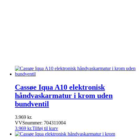
Sanibell
Spa tilbehør
Toto
Udespa
Uncategorized
Unidrain
Varme & Klima
Ventiler & haner
Villeroy & Boch
Vola
Wavin
Cassøe Iqua A10 elektronisk
håndvaskarmatur i krom uden
bundventil
3.969
kr.
VVSnummer: 704311004
3.969
kr.
Tilføj til kurv