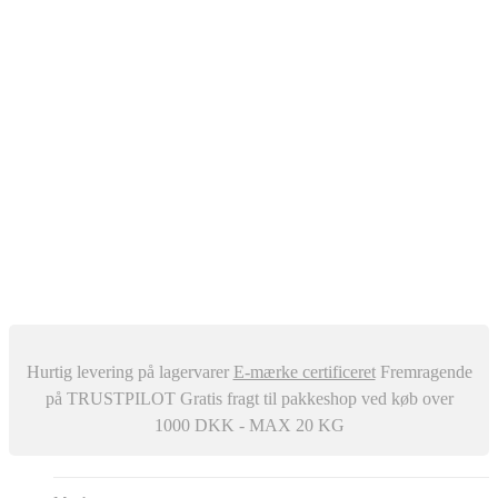
Oliefyr
Automatisk Udluftere
Differenstryk og Temperaturregulator
–
Snavssamler
Isolering
Centralstøvsuger
Div. ventiler
Røgrør
Manometer og Termometer
Metalbestos skorsten
–
Trykafbrydere
Ventilation
Hurtig levering på lagervarer
E-mærke certificeret
Fremragende
på TRUSTPILOT
Gratis fragt til pakkeshop ved køb over
1000 DKK - MAX 20 KG