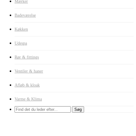
Mærker
Badeværelse
Køkken
Udespa
Rør & fittings
Ventiler & haner
Afløb & kloak
Varme & Klima
Søg
Armaturer