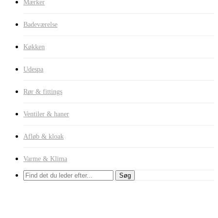
Mærker
Badeværelse
Køkken
Udespa
Rør & fittings
Ventiler & haner
Afløb & kloak
Varme & Klima
Søg
Brusesæt