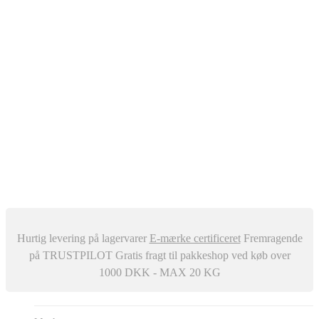
Oliefyr
Automatisk Udluftere
Differenstryk og Temperaturregulator
–
Snavssamler
Isolering
Centralstøvsuger
Div. ventiler
Røgrør
Manometer og Termometer
Metalbestos skorsten
–
Trykafbrydere
Ventilation
Hurtig levering på lagervarer
E-mærke certificeret
Fremragende
på TRUSTPILOT
Gratis fragt til pakkeshop ved køb over
1000 DKK - MAX 20 KG