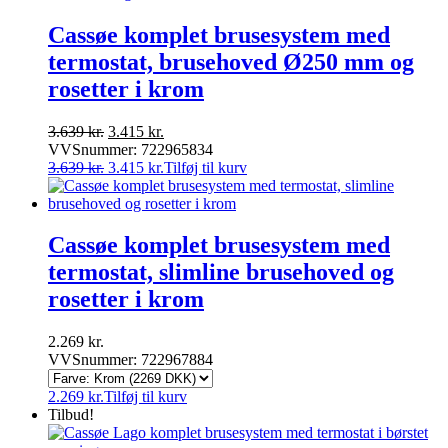
Cassøe komplet brusesystem med
termostat, brusehoved Ø250 mm og
rosetter i krom
Den
Den
3.639
kr.
3.415
kr.
oprindelige
aktuelle
VVSnummer: 722965834
pris
Den
pris
Den
3.639
kr.
3.415
kr.
Tilføj til kurv
var:
oprindelige
er:
aktuelle
3.639 kr..
pris
3.415 kr..
pris
var:
er:
3.639 kr..
3.415 kr..
Cassøe komplet brusesystem med
termostat, slimline brusehoved og
rosetter i krom
2.269
kr.
VVSnummer: 722967884
2.269
kr.
Tilføj til kurv
Tilbud!