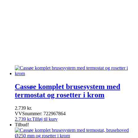
Sanibell
Spa tilbehør
Toto
Udespa
Uncategorized
Unidrain
Varme & Klima
Ventiler & haner
Villeroy & Boch
Vola
Wavin
Cassøe komplet brusesystem med
termostat og rosetter i krom
2.739
kr.
VVSnummer: 722967864
2.739
kr.
Tilføj til kurv
Tilbud!