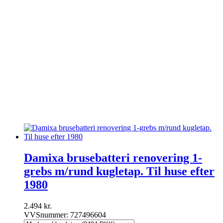
Purus
Rør & fittings
Sanibell
Spa tilbehør
Toto
Udespa
Uncategorized
Unidrain
Varme & Klima
Ventiler & haner
Villeroy & Boch
Vola
Wavin
Damixa brusebatteri renovering 1-
grebs m/rund kugletap. Til huse efter
1980
2.494
kr.
VVSnummer: 727496604