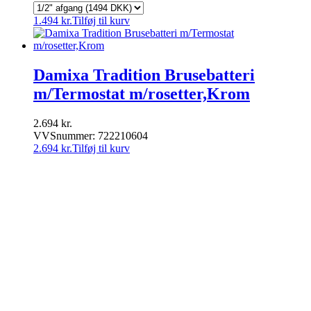
1.494
kr.
Tilføj til kurv
Damixa Tradition Brusebatteri
m/Termostat m/rosetter,Krom
2.694
kr.
VVSnummer: 722210604
2.694
kr.
Tilføj til kurv
VVSnetto.dk ApS
|
Højrupsvej 29
|
9900 Frederikshavn
|
CVR nr.:
36072520
|
info@vvsnetto.dk
|
Telefon: 70 26 26
56
|
Handelsbetingelser
|
Fortrydelsesret
facebook
youtube
Sundhedsfare