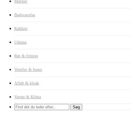
Mærker
Badeværelse
Køkken
Udespa
Rør & fittings
Ventiler & haner
Afløb & kloak
Varme & Klima
Søg
Brusearmatur