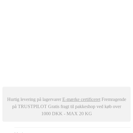
Oliefyr
Automatisk Udluftere
Differenstryk og Temperaturregulator
–
Snavssamler
Isolering
Centralstøvsuger
Div. ventiler
Røgrør
Manometer og Termometer
Metalbestos skorsten
–
Trykafbrydere
Ventilation
Hurtig levering på lagervarer
E-mærke certificeret
Fremragende
på TRUSTPILOT
Gratis fragt til pakkeshop ved køb over
1000 DKK - MAX 20 KG