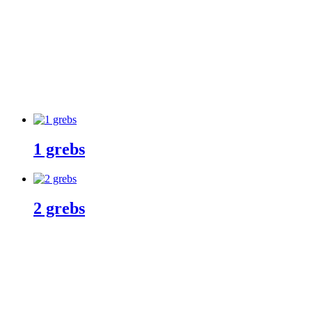
Udespa
Uncategorized
Unidrain
Varme & Klima
Ventiler & haner
Villeroy & Boch
Vola
Wavin
1 grebs
2 grebs
VVSnetto.dk ApS
|
Højrupsvej 29
|
9900 Frederikshavn
|
CVR nr.:
36072520
|
info@vvsnetto.dk
|
Telefon: 70 26 26
56
|
Handelsbetingelser
|
Fortrydelsesret
facebook