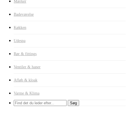
Mærker
Badeværelse
Køkken
Udespa
Rør & fittings
Ventiler & haner
Afløb & kloak
Varme & Klima
Søg
Med udtræk