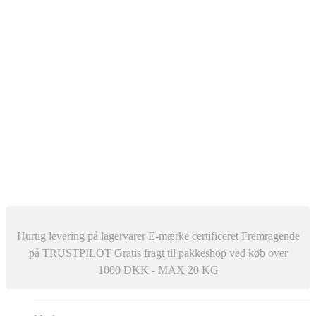
Oliefyr
Automatisk Udluftere
Differenstryk og Temperaturregulator
–
Snavssamler
Isolering
Centralstøvsuger
Div. ventiler
Røgrør
Manometer og Termometer
Metalbestos skorsten
–
Trykafbrydere
Ventilation
Hurtig levering på lagervarer
E-mærke certificeret
Fremragende
på TRUSTPILOT
Gratis fragt til pakkeshop ved køb over
1000 DKK - MAX 20 KG