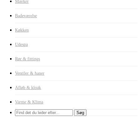
Mærker
Badeværelse
Køkken
Udespa
Rør & fittings
Ventiler & haner
Afløb & kloak
Varme & Klima
Søg
Vandlåse til køkkenvask