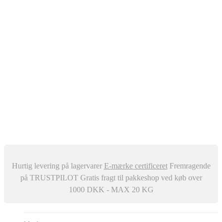
Oliefyr
Automatisk Udluftere
Differenstryk og Temperaturregulator
–
Snavssamler
Isolering
Centralstøvsuger
Div. ventiler
Røgrør
Manometer og Termometer
Metalbestos skorsten
–
Trykafbrydere
Ventilation
Hurtig levering på lagervarer
E-mærke certificeret
Fremragende
på TRUSTPILOT
Gratis fragt til pakkeshop ved køb over
1000 DKK - MAX 20 KG