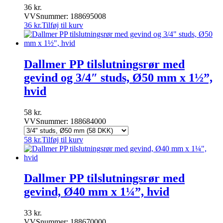
36
kr.
VVSnummer: 188695008
36
kr.
Tilføj til kurv
Dallmer PP tilslutningsrør med
gevind og 3/4″ studs, Ø50 mm x 1½”,
hvid
58
kr.
VVSnummer: 188684000
58
kr.
Tilføj til kurv
Dallmer PP tilslutningsrør med
gevind, Ø40 mm x 1¼”, hvid
33
kr.
VVSnummer: 188670000