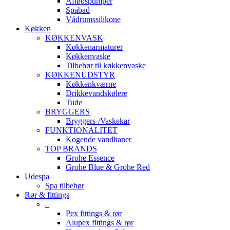
Afløbspumper
Spabad
Vådrumssilikone
Køkken
KØKKENVASK
Køkkenarmaturer
Køkkenvaske
Tilbehør til køkkenvaske
KØKKENUDSTYR
Køkkenkværne
Drikkevandskølere
Tude
BRYGGERS
Bryggers-/Vaskekar
FUNKTIONALITET
Kogende vandhaner
TOP BRANDS
Grohe Essence
Grohe Blue & Grohe Red
Udespa
Spa tilbehør
Rør & fittings
–
Pex fittings & rør
Alupex fittings & rør