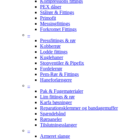
Kompressions fittings
PEX dåser
Stålrør & Fittings
Primofit
Messingfittings
Forkromet Fittings
–
Pressfittings & rør
Kobberrør
Lodde fittings
Kuglehaner
Stopventiler & Pipefix
Fordelerrør
Pem-Rør & Fittings
Haneforlængere
–
Pak & Fugematerialer
Lim fittings & rør
Karfa bøsninger
Reparationsklemmer og bandagemuffer
Spændebånd
Rørpaneler
Tilslutningsslanger
–
Armeret slange