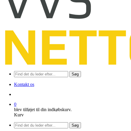
Søg
Kontakt os
søge
0
blev tilføjet til din indkøbskurv.
Kurv
Menu
Søg