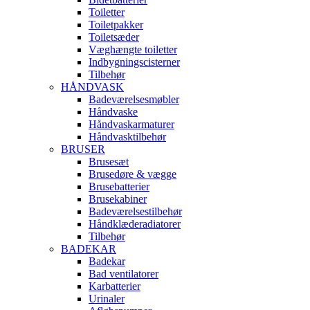
Toiletter
Toiletpakker
Toiletsæder
Væghængte toiletter
Indbygningscisterner
Tilbehør
HÅNDVASK
Badeværelsesmøbler
Håndvaske
Håndvaskarmaturer
Håndvasktilbehør
BRUSER
Brusesæt
Brusedøre & vægge
Brusebatterier
Brusekabiner
Badeværelsestilbehør
Håndklæderadiatorer
Tilbehør
BADEKAR
Badekar
Bad ventilatorer
Karbatterier
Urinaler