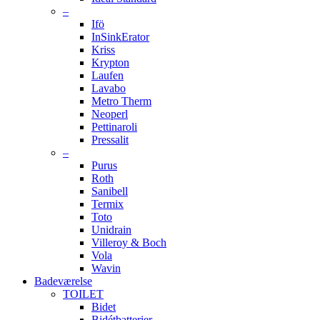
–
Ifö
InSinkErator
Kriss
Krypton
Laufen
Lavabo
Metro Therm
Neoperl
Pettinaroli
Pressalit
–
Purus
Roth
Sanibell
Termix
Toto
Unidrain
Villeroy & Boch
Vola
Wavin
Badeværelse
TOILET
Bidet
Bidétbatterier