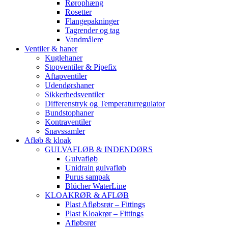
Rørophæng
Rosetter
Flangepakninger
Tagrender og tag
Vandmålere
Ventiler & haner
Kuglehaner
Stopventiler & Pipefix
Aftapventiler
Udendørshaner
Sikkerhedsventiler
Differenstryk og Temperaturregulator
Bundstophaner
Kontraventiler
Snavssamler
Afløb & kloak
GULVAFLØB & INDENDØRS
Gulvafløb
Unidrain gulvafløb
Purus sampak
Blücher WaterLine
KLOAKRØR & AFLØB
Plast Afløbsrør – Fittings
Plast Kloakrør – Fittings
Afløbsrør