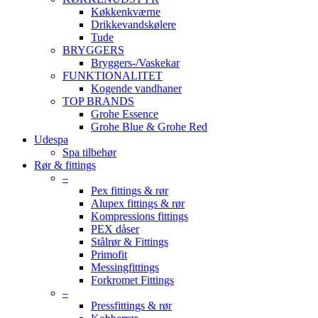
Køkkenkværne
Drikkevandskølere
Tude
BRYGGERS
Bryggers-/Vaskekar
FUNKTIONALITET
Kogende vandhaner
TOP BRANDS
Grohe Essence
Grohe Blue & Grohe Red
Udespa
Spa tilbehør
Rør & fittings
–
Pex fittings & rør
Alupex fittings & rør
Kompressions fittings
PEX dåser
Stålrør & Fittings
Primofit
Messingfittings
Forkromet Fittings
–
Pressfittings & rør