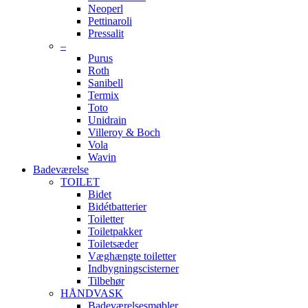
Neoperl
Pettinaroli
Pressalit
–
Purus
Roth
Sanibell
Termix
Toto
Unidrain
Villeroy & Boch
Vola
Wavin
Badeværelse
TOILET
Bidet
Bidétbatterier
Toiletter
Toiletpakker
Toiletsæder
Væghængte toiletter
Indbygningscisterner
Tilbehør
HÅNDVASK
Badeværelsesmøbler