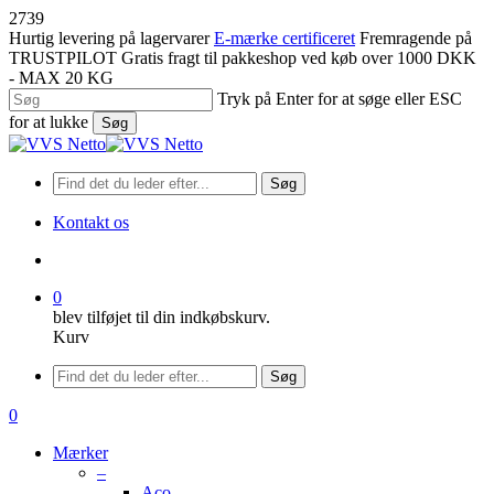
Spring
2739
til
Hurtig levering på lagervarer
E-mærke certificeret
Fremragende på
hovedindhold
TRUSTPILOT
Gratis fragt til pakkeshop ved køb over 1000 DKK
- MAX 20 KG
Tryk på Enter for at søge eller ESC
for at lukke
Søg
Luk
søgning
Søg
Kontakt os
søge
0
blev tilføjet til din indkøbskurv.
Kurv
Menu
Søg
søge
0
Menu
Mærker
–
Aco