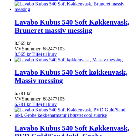
var:
oprindelige
er:
aktuelle
2.487 kr..
pris
2.389 kr..
pris
var:
er:
2.487 kr..
2.389 kr..
Lavabo Kubus 540 Soft Køkkenvask,
Bruneret massiv messing
8.565
kr.
VVSnummer: 682477103
8.565
kr.
Tilføj til kurv
Lavabo Kubus 540 Soft køkkenvask,
Massiv messing
6.781
kr.
VVSnummer: 682477105
6.781
kr.
Tilføj til kurv
Lavabo Kubus 540 Soft Køkkenvask,