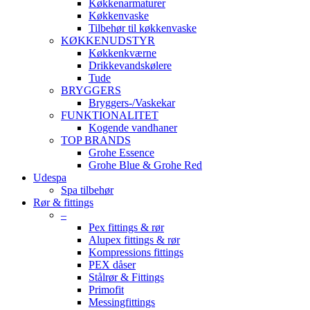
Køkkenarmaturer
Køkkenvaske
Tilbehør til køkkenvaske
KØKKENUDSTYR
Køkkenkværne
Drikkevandskølere
Tude
BRYGGERS
Bryggers-/Vaskekar
FUNKTIONALITET
Kogende vandhaner
TOP BRANDS
Grohe Essence
Grohe Blue & Grohe Red
Udespa
Spa tilbehør
Rør & fittings
–
Pex fittings & rør
Alupex fittings & rør
Kompressions fittings
PEX dåser
Stålrør & Fittings
Primofit
Messingfittings