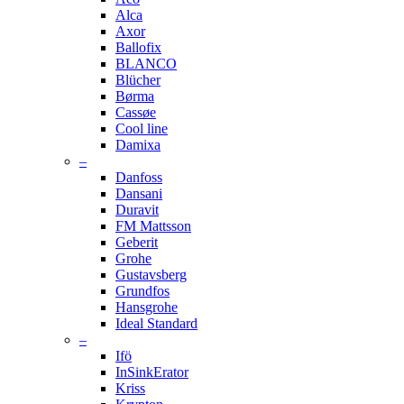
Alca
Axor
Ballofix
BLANCO
Blücher
Børma
Cassøe
Cool line
Damixa
–
Danfoss
Dansani
Duravit
FM Mattsson
Geberit
Grohe
Gustavsberg
Grundfos
Hansgrohe
Ideal Standard
–
Ifö
InSinkErator
Kriss