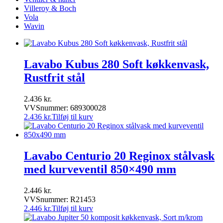
Villeroy & Boch
Vola
Wavin
Lavabo Kubus 280 Soft køkkenvask,
Rustfrit stål
2.436
kr.
VVSnummer: 689300028
2.436
kr.
Tilføj til kurv
Lavabo Centurio 20 Reginox stålvask
med kurveventil 850×490 mm
2.446
kr.
VVSnummer: R21453
2.446
kr.
Tilføj til kurv