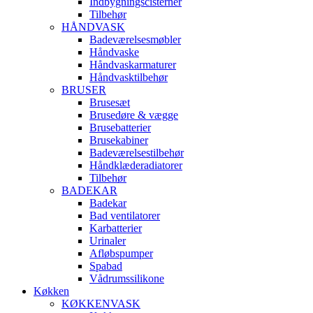
Indbygningscisterner
Tilbehør
HÅNDVASK
Badeværelsesmøbler
Håndvaske
Håndvaskarmaturer
Håndvasktilbehør
BRUSER
Brusesæt
Brusedøre & vægge
Brusebatterier
Brusekabiner
Badeværelsestilbehør
Håndklæderadiatorer
Tilbehør
BADEKAR
Badekar
Bad ventilatorer
Karbatterier
Urinaler
Afløbspumper
Spabad
Vådrumssilikone
Køkken
KØKKENVASK