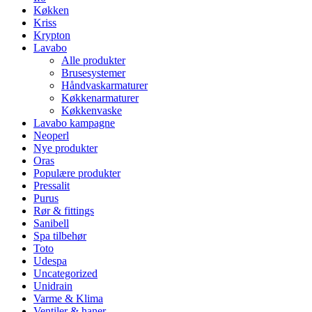
Køkken
Kriss
Krypton
Lavabo
Alle produkter
Brusesystemer
Håndvaskarmaturer
Køkkenarmaturer
Køkkenvaske
Lavabo kampagne
Neoperl
Nye produkter
Oras
Populære produkter
Pressalit
Purus
Rør & fittings
Sanibell
Spa tilbehør
Toto
Udespa
Uncategorized
Unidrain
Varme & Klima
Ventiler & haner