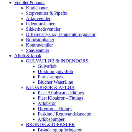
Ventiler & haner
Kuglehaner
Stopventiler & Pipefix
Aftapventiler
Udendørshaner
Sikkerhedsventiler
Differenstryk og Temperaturregulator
Bundstophaner
Kontraventiler
Snavssamler
Afløb & kloak
GULVAFLØB & INDENDØRS
Gulvafløb
Unidrain gulvafløb
Purus sampak
Blücher WaterLine
KLOAKRØR & AFLØB
Plast Afløbsrør – Fittings
Plast Kloakrør – Fittings
Afløbsrør
Drænrør – Fittings
Faskine / Regnvandskassette
Afløbspumper
BRØNDE & DÆKSLER
Brønde og opføringsrør