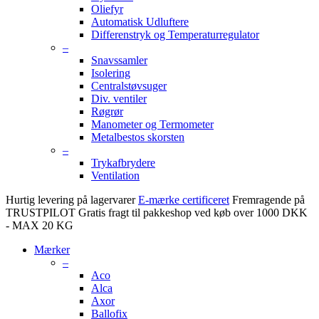
Oliefyr
Automatisk Udluftere
Differenstryk og Temperaturregulator
–
Snavssamler
Isolering
Centralstøvsuger
Div. ventiler
Røgrør
Manometer og Termometer
Metalbestos skorsten
–
Trykafbrydere
Ventilation
Hurtig levering på lagervarer
E-mærke certificeret
Fremragende på
TRUSTPILOT
Gratis fragt til pakkeshop ved køb over 1000 DKK
- MAX 20 KG
Mærker
–
Aco
Alca
Axor
Ballofix