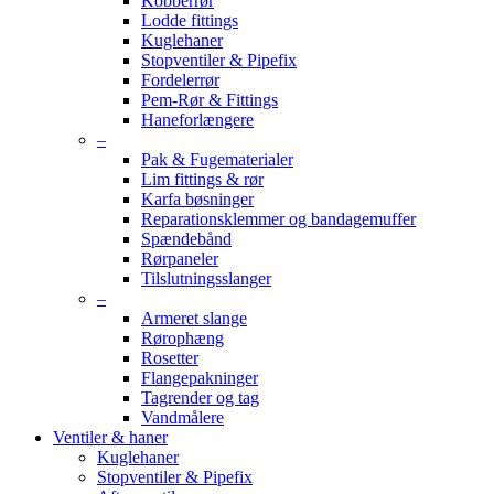
Kobberrør
Lodde fittings
Kuglehaner
Stopventiler & Pipefix
Fordelerrør
Pem-Rør & Fittings
Haneforlængere
–
Pak & Fugematerialer
Lim fittings & rør
Karfa bøsninger
Reparationsklemmer og bandagemuffer
Spændebånd
Rørpaneler
Tilslutningsslanger
–
Armeret slange
Rørophæng
Rosetter
Flangepakninger
Tagrender og tag
Vandmålere
Ventiler & haner
Kuglehaner
Stopventiler & Pipefix