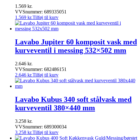
1.569
kr.
VVSnummer: 689335051
1.569
kr.
Tilføj til kurv
Lavabo Jupiter 60 komposit vask med
kurveventil i messing 532×502 mm
2.646
kr.
VVSnummer: 682486151
2.646
kr.
Tilføj til kurv
Lavabo Kubus 340 soft stålvask med
kurveventil 380×440 mm
3.258
kr.
VVSnummer: 689300034
3.258
kr.
Tilføj til kurv