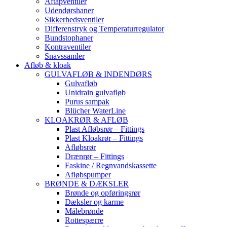
Aftapventiler
Udendørshaner
Sikkerhedsventiler
Differenstryk og Temperaturregulator
Bundstophaner
Kontraventiler
Snavssamler
Afløb & kloak
GULVAFLØB & INDENDØRS
Gulvafløb
Unidrain gulvafløb
Purus sampak
Blücher WaterLine
KLOAKRØR & AFLØB
Plast Afløbsrør – Fittings
Plast Kloakrør – Fittings
Afløbsrør
Drænrør – Fittings
Faskine / Regnvandskassette
Afløbspumper
BRØNDE & DÆKSLER
Brønde og opføringsrør
Dæksler og karme
Målebrønde
Rottespærre