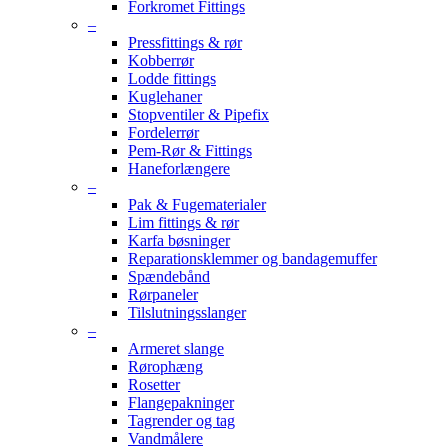
Forkromet Fittings
–
Pressfittings & rør
Kobberrør
Lodde fittings
Kuglehaner
Stopventiler & Pipefix
Fordelerrør
Pem-Rør & Fittings
Haneforlængere
–
Pak & Fugematerialer
Lim fittings & rør
Karfa bøsninger
Reparationsklemmer og bandagemuffer
Spændebånd
Rørpaneler
Tilslutningsslanger
–
Armeret slange
Rørophæng
Rosetter
Flangepakninger
Tagrender og tag
Vandmålere