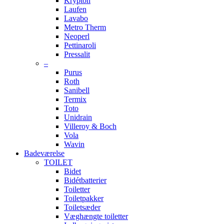
Krypton
Laufen
Lavabo
Metro Therm
Neoperl
Pettinaroli
Pressalit
–
Purus
Roth
Sanibell
Termix
Toto
Unidrain
Villeroy & Boch
Vola
Wavin
Badeværelse
TOILET
Bidet
Bidétbatterier
Toiletter
Toiletpakker
Toiletsæder
Væghængte toiletter