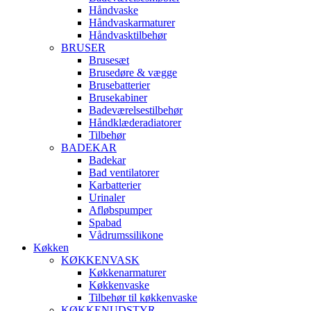
Håndvaske
Håndvaskarmaturer
Håndvasktilbehør
BRUSER
Brusesæt
Brusedøre & vægge
Brusebatterier
Brusekabiner
Badeværelsestilbehør
Håndklæderadiatorer
Tilbehør
BADEKAR
Badekar
Bad ventilatorer
Karbatterier
Urinaler
Afløbspumper
Spabad
Vådrumssilikone
Køkken
KØKKENVASK
Køkkenarmaturer
Køkkenvaske
Tilbehør til køkkenvaske
KØKKENUDSTYR