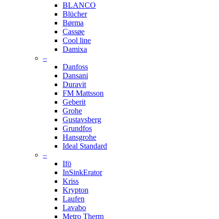
BLANCO
Blücher
Børma
Cassøe
Cool line
Damixa
–
Danfoss
Dansani
Duravit
FM Mattsson
Geberit
Grohe
Gustavsberg
Grundfos
Hansgrohe
Ideal Standard
–
Ifö
InSinkErator
Kriss
Krypton
Laufen
Lavabo
Metro Therm