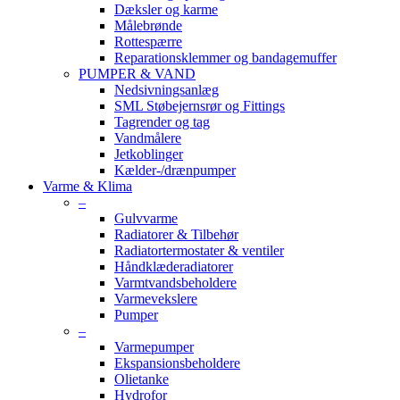
Dæksler og karme
Målebrønde
Rottespærre
Reparationsklemmer og bandagemuffer
PUMPER & VAND
Nedsivningsanlæg
SML Støbejernsrør og Fittings
Tagrender og tag
Vandmålere
Jetkoblinger
Kælder-/drænpumper
Varme & Klima
–
Gulvvarme
Radiatorer & Tilbehør
Radiatortermostater & ventiler
Håndklæderadiatorer
Varmtvandsbeholdere
Varmevekslere
Pumper
–
Varmepumper
Ekspansionsbeholdere
Olietanke
Hydrofor