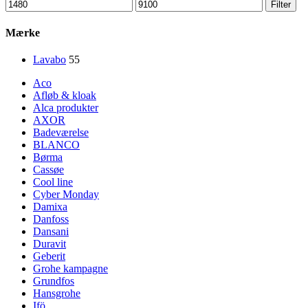
Mindste
Højeste
Filter
pris
pris
Mærke
Lavabo
55
Aco
Afløb & kloak
Alca produkter
AXOR
Badeværelse
BLANCO
Børma
Cassøe
Cool line
Cyber Monday
Damixa
Danfoss
Dansani
Duravit
Geberit
Grohe kampagne
Grundfos
Hansgrohe
Ifö