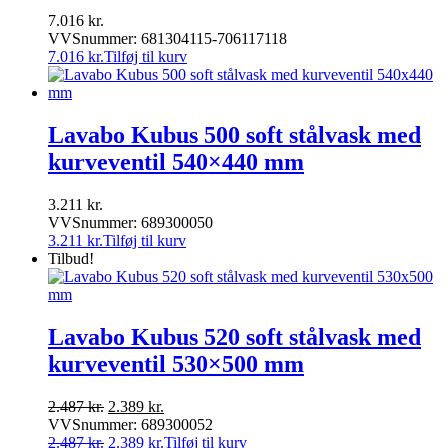
7.016
kr.
VVSnummer: 681304115-706117118
7.016
kr.
Tilføj til kurv
Lavabo Kubus 500 soft stålvask med
kurveventil 540×440 mm
3.211
kr.
VVSnummer: 689300050
3.211
kr.
Tilføj til kurv
Tilbud!
Lavabo Kubus 520 soft stålvask med
kurveventil 530×500 mm
Den
Den
2.487
kr.
2.389
kr.
oprindelige
aktuelle
VVSnummer: 689300052
pris
Den
pris
Den
2.487
kr.
2.389
kr.
Tilføj til kurv