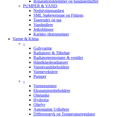
Reparationsklemmer og bandagemuffer
PUMPER & VAND
Nedsivningsanlæg
SML Støbejernsrør og Fittings
Tagrender og tag
Vandmålere
Jetkoblinger
Kælder-/drænpumper
Varme & Klima
–
Gulvvarme
Radiatorer & Tilbehør
Radiatortermostater & ventiler
Håndklæderadiatorer
Varmtvandsbeholdere
Varmevekslere
Pumper
–
Varmepumper
Ekspansionsbeholdere
Olietanke
Hydrofor
Oliefyr
Automatisk Udluftere
Differenstryk og Temperaturregulator