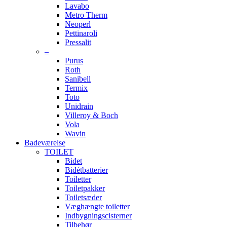
Lavabo
Metro Therm
Neoperl
Pettinaroli
Pressalit
–
Purus
Roth
Sanibell
Termix
Toto
Unidrain
Villeroy & Boch
Vola
Wavin
Badeværelse
TOILET
Bidet
Bidétbatterier
Toiletter
Toiletpakker
Toiletsæder
Væghængte toiletter
Indbygningscisterner
Tilbehør