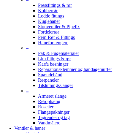
Pressfittings & rør
Kobberrør
Lodde fittings
Kuglehaner
Stopventiler & Pipefix
Fordelerrør
Pem-Rør & Fittings
Haneforlængere
–
Pak & Fugematerialer
Lim fittings & rør
Karfa bøsninger
Reparationsklemmer og bandagemuffer
Spændebånd
Rørpaneler
Tilslutningsslanger
–
Armeret slange
Rørophæng
Rosetter
Flangepakninger
Tagrender og tag
Vandmålere
Ventiler & haner