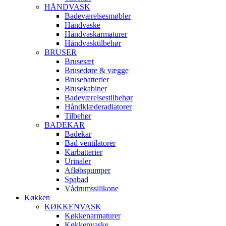
HÅNDVASK
Badeværelsesmøbler
Håndvaske
Håndvaskarmaturer
Håndvasktilbehør
BRUSER
Brusesæt
Brusedøre & vægge
Brusebatterier
Brusekabiner
Badeværelsestilbehør
Håndklæderadiatorer
Tilbehør
BADEKAR
Badekar
Bad ventilatorer
Karbatterier
Urinaler
Afløbspumper
Spabad
Vådrumssilikone
Køkken
KØKKENVASK
Køkkenarmaturer
Køkkenvaske