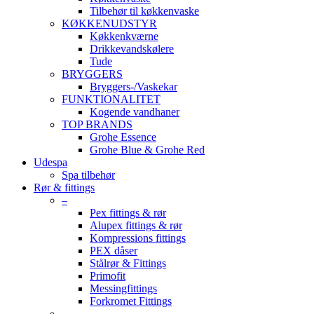
Tilbehør til køkkenvaske
KØKKENUDSTYR
Køkkenkværne
Drikkevandskølere
Tude
BRYGGERS
Bryggers-/Vaskekar
FUNKTIONALITET
Kogende vandhaner
TOP BRANDS
Grohe Essence
Grohe Blue & Grohe Red
Udespa
Spa tilbehør
Rør & fittings
–
Pex fittings & rør
Alupex fittings & rør
Kompressions fittings
PEX dåser
Stålrør & Fittings
Primofit
Messingfittings
Forkromet Fittings
–