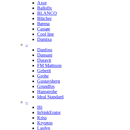
Axor
Ballofix
BLANCO
Blücher
Børma
Cassøe
Cool line
Damixa
–
Danfoss
Dansani
Duravit
FM Mattsson
Geberit
Grohe
Gustavsberg
Grundfos
Hansgrohe
Ideal Standard
–
Ifö
InSinkErator
Kriss
Krypton
Laufen