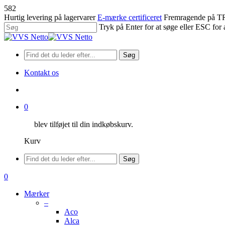
Spring
582
til
Hurtig levering på lagervarer
E-mærke certificeret
Fremragende på
hovedindhold
Tryk på Enter for at søge eller ESC for 
Luk
søgning
Søg
Kontakt os
søge
0
blev tilføjet til din indkøbskurv.
Kurv
Menu
Søg
søge
0
Menu
Mærker
–
Aco
Alca