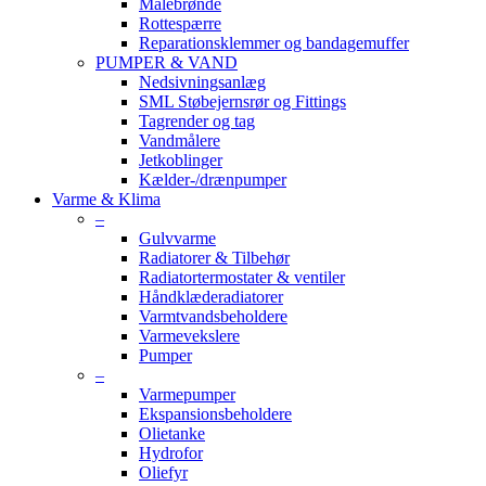
Målebrønde
Rottespærre
Reparationsklemmer og bandagemuffer
PUMPER & VAND
Nedsivningsanlæg
SML Støbejernsrør og Fittings
Tagrender og tag
Vandmålere
Jetkoblinger
Kælder-/drænpumper
Varme & Klima
–
Gulvvarme
Radiatorer & Tilbehør
Radiatortermostater & ventiler
Håndklæderadiatorer
Varmtvandsbeholdere
Varmevekslere
Pumper
–
Varmepumper
Ekspansionsbeholdere
Olietanke
Hydrofor
Oliefyr