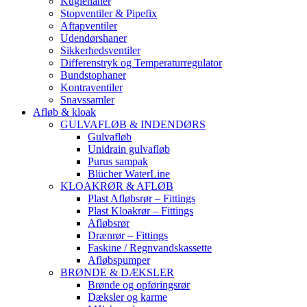
Kuglehaner
Stopventiler & Pipefix
Aftapventiler
Udendørshaner
Sikkerhedsventiler
Differenstryk og Temperaturregulator
Bundstophaner
Kontraventiler
Snavssamler
Afløb & kloak
GULVAFLØB & INDENDØRS
Gulvafløb
Unidrain gulvafløb
Purus sampak
Blücher WaterLine
KLOAKRØR & AFLØB
Plast Afløbsrør – Fittings
Plast Kloakrør – Fittings
Afløbsrør
Drænrør – Fittings
Faskine / Regnvandskassette
Afløbspumper
BRØNDE & DÆKSLER
Brønde og opføringsrør
Dæksler og karme