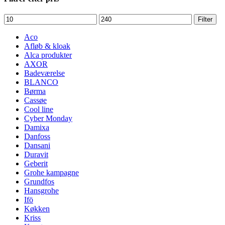
Mindste
Højeste
Filter
pris
pris
Aco
Afløb & kloak
Alca produkter
AXOR
Badeværelse
BLANCO
Børma
Cassøe
Cool line
Cyber Monday
Damixa
Danfoss
Dansani
Duravit
Geberit
Grohe kampagne
Grundfos
Hansgrohe
Ifö
Køkken
Kriss