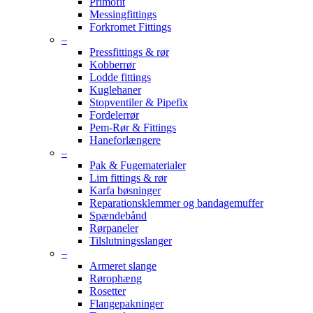
Primofit
Messingfittings
Forkromet Fittings
–
Pressfittings & rør
Kobberrør
Lodde fittings
Kuglehaner
Stopventiler & Pipefix
Fordelerrør
Pem-Rør & Fittings
Haneforlængere
–
Pak & Fugematerialer
Lim fittings & rør
Karfa bøsninger
Reparationsklemmer og bandagemuffer
Spændebånd
Rørpaneler
Tilslutningsslanger
–
Armeret slange
Rørophæng
Rosetter
Flangepakninger