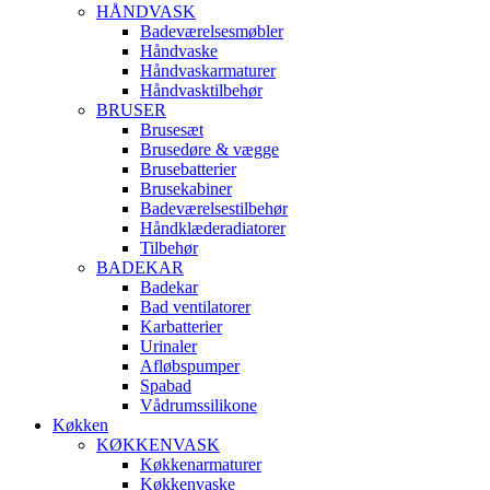
HÅNDVASK
Badeværelsesmøbler
Håndvaske
Håndvaskarmaturer
Håndvasktilbehør
BRUSER
Brusesæt
Brusedøre & vægge
Brusebatterier
Brusekabiner
Badeværelsestilbehør
Håndklæderadiatorer
Tilbehør
BADEKAR
Badekar
Bad ventilatorer
Karbatterier
Urinaler
Afløbspumper
Spabad
Vådrumssilikone
Køkken
KØKKENVASK
Køkkenarmaturer
Køkkenvaske