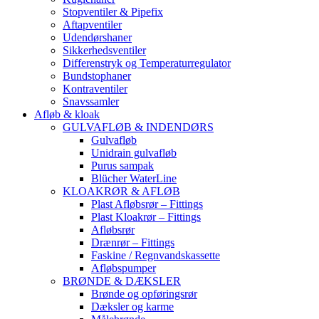
Stopventiler & Pipefix
Aftapventiler
Udendørshaner
Sikkerhedsventiler
Differenstryk og Temperaturregulator
Bundstophaner
Kontraventiler
Snavssamler
Afløb & kloak
GULVAFLØB & INDENDØRS
Gulvafløb
Unidrain gulvafløb
Purus sampak
Blücher WaterLine
KLOAKRØR & AFLØB
Plast Afløbsrør – Fittings
Plast Kloakrør – Fittings
Afløbsrør
Drænrør – Fittings
Faskine / Regnvandskassette
Afløbspumper
BRØNDE & DÆKSLER
Brønde og opføringsrør
Dæksler og karme