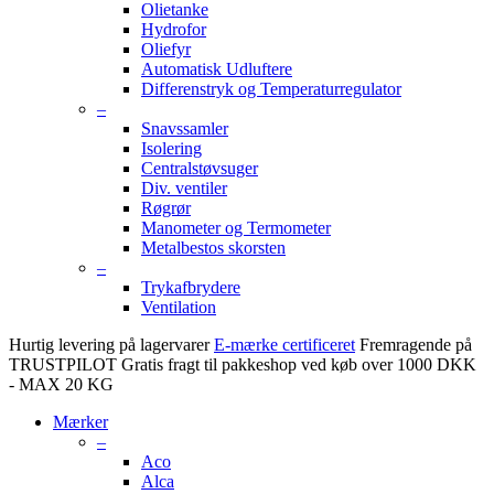
Olietanke
Hydrofor
Oliefyr
Automatisk Udluftere
Differenstryk og Temperaturregulator
–
Snavssamler
Isolering
Centralstøvsuger
Div. ventiler
Røgrør
Manometer og Termometer
Metalbestos skorsten
–
Trykafbrydere
Ventilation
Hurtig levering på lagervarer
E-mærke certificeret
Fremragende på
TRUSTPILOT
Gratis fragt til pakkeshop ved køb over 1000 DKK
- MAX 20 KG
Mærker
–
Aco
Alca