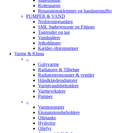
Målebrønde
Rottespærre
Reparationsklemmer og bandagemuffer
PUMPER & VAND
Nedsivningsanlæg
SML Støbejernsrør og Fittings
Tagrender og tag
Vandmålere
Jetkoblinger
Kælder-/drænpumper
Varme & Klima
–
Gulvvarme
Radiatorer & Tilbehør
Radiatortermostater & ventiler
Håndklæderadiatorer
Varmtvandsbeholdere
Varmevekslere
Pumper
–
Varmepumper
Ekspansionsbeholdere
Olietanke
Hydrofor
Oliefyr