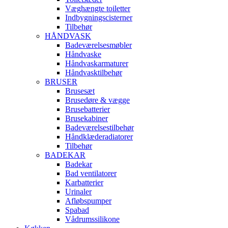
Væghængte toiletter
Indbygningscisterner
Tilbehør
HÅNDVASK
Badeværelsesmøbler
Håndvaske
Håndvaskarmaturer
Håndvasktilbehør
BRUSER
Brusesæt
Brusedøre & vægge
Brusebatterier
Brusekabiner
Badeværelsestilbehør
Håndklæderadiatorer
Tilbehør
BADEKAR
Badekar
Bad ventilatorer
Karbatterier
Urinaler
Afløbspumper
Spabad
Vådrumssilikone