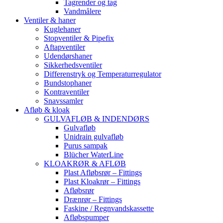
Tagrender og tag
Vandmålere
Ventiler & haner
Kuglehaner
Stopventiler & Pipefix
Aftapventiler
Udendørshaner
Sikkerhedsventiler
Differenstryk og Temperaturregulator
Bundstophaner
Kontraventiler
Snavssamler
Afløb & kloak
GULVAFLØB & INDENDØRS
Gulvafløb
Unidrain gulvafløb
Purus sampak
Blücher WaterLine
KLOAKRØR & AFLØB
Plast Afløbsrør – Fittings
Plast Kloakrør – Fittings
Afløbsrør
Drænrør – Fittings
Faskine / Regnvandskassette
Afløbspumper