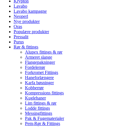
Krypton
Lavabo
Lavabo kampagne
Neoperl
Nye produkter
Oras
Populære produkter
Pressalit
Purus
Rør & fittings
Alupex fittings & rør
Armeret slange
Flangepakninger
Fordelerrør
Forkromet Fittings
Haneforlængere
Karfa bøsninger
Kobberrør
Kompressions fittings
Kuglehaner
Lim fittings & rør
Lodde fittings
Messingfittings
Pak & Fugematerialer
Pem-Rør & Fittings