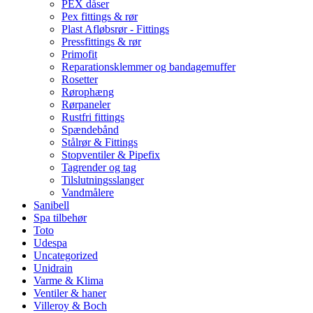
PEX dåser
Pex fittings & rør
Plast Afløbsrør - Fittings
Pressfittings & rør
Primofit
Reparationsklemmer og bandagemuffer
Rosetter
Rørophæng
Rørpaneler
Rustfri fittings
Spændebånd
Stålrør & Fittings
Stopventiler & Pipefix
Tagrender og tag
Tilslutningsslanger
Vandmålere
Sanibell
Spa tilbehør
Toto
Udespa
Uncategorized
Unidrain
Varme & Klima
Ventiler & haner
Villeroy & Boch