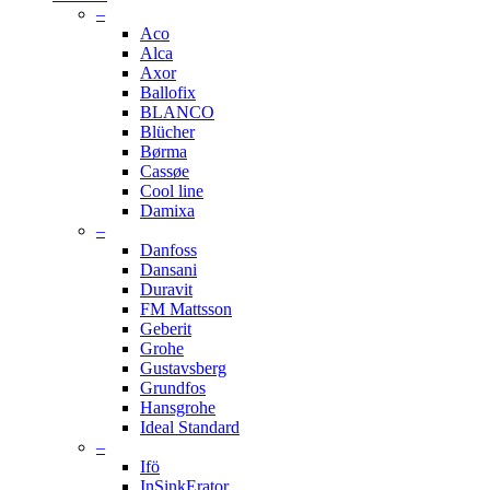
–
Aco
Alca
Axor
Ballofix
BLANCO
Blücher
Børma
Cassøe
Cool line
Damixa
–
Danfoss
Dansani
Duravit
FM Mattsson
Geberit
Grohe
Gustavsberg
Grundfos
Hansgrohe
Ideal Standard
–
Ifö
InSinkErator