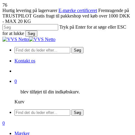
Spring
76
til
Hurtig levering på lagervarer
E-mærke certificeret
Fremragende på
hovedindhold
TRUSTPILOT
Gratis fragt til pakkeshop ved køb over 1000 DKK
- MAX 20 KG
Tryk på Enter for at søge eller ESC
for at lukke
Søg
Luk
søgning
Søg
Kontakt os
søge
0
blev tilføjet til din indkøbskurv.
Kurv
Menu
Søg
søge
0
Menu
Mærker