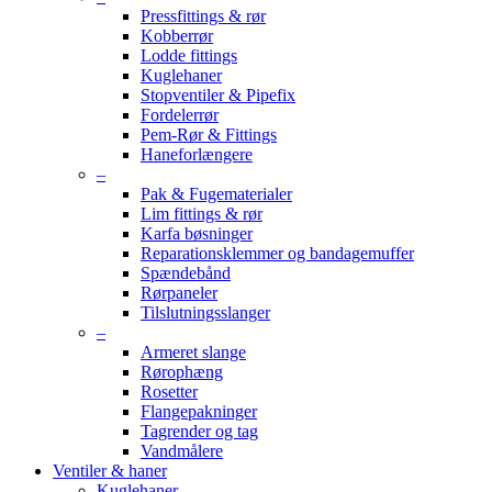
Pressfittings & rør
Kobberrør
Lodde fittings
Kuglehaner
Stopventiler & Pipefix
Fordelerrør
Pem-Rør & Fittings
Haneforlængere
–
Pak & Fugematerialer
Lim fittings & rør
Karfa bøsninger
Reparationsklemmer og bandagemuffer
Spændebånd
Rørpaneler
Tilslutningsslanger
–
Armeret slange
Rørophæng
Rosetter
Flangepakninger
Tagrender og tag
Vandmålere
Ventiler & haner
Kuglehaner