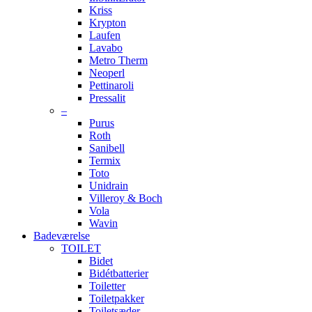
Kriss
Krypton
Laufen
Lavabo
Metro Therm
Neoperl
Pettinaroli
Pressalit
–
Purus
Roth
Sanibell
Termix
Toto
Unidrain
Villeroy & Boch
Vola
Wavin
Badeværelse
TOILET
Bidet
Bidétbatterier
Toiletter
Toiletpakker
Toiletsæder