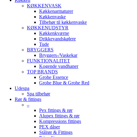
Køkken
KØKKENVASK
Køkkenarmaturer
Køkkenvaske
Tilbehør til køkkenvaske
KØKKENUDSTYR
Køkkenkværne
Drikkevandskølere
Tude
BRYGGERS
Bryggers-/Vaskekar
FUNKTIONALITET
Kogende vandhaner
TOP BRANDS
Grohe Essence
Grohe Blue & Grohe Red
Udespa
Spa tilbehør
Rør & fittings
–
Pex fittings & rør
Alupex fittings & rør
Kompressions fittings
PEX dåser
Stålrør & Fittings