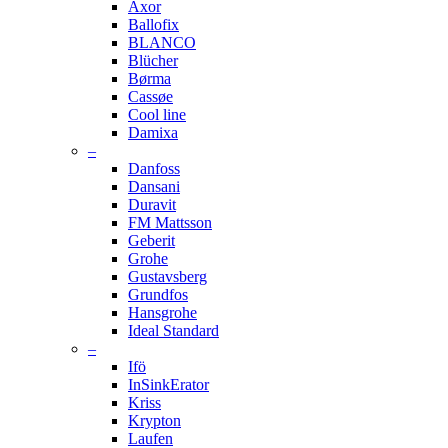
Axor
Ballofix
BLANCO
Blücher
Børma
Cassøe
Cool line
Damixa
–
Danfoss
Dansani
Duravit
FM Mattsson
Geberit
Grohe
Gustavsberg
Grundfos
Hansgrohe
Ideal Standard
–
Ifö
InSinkErator
Kriss
Krypton
Laufen