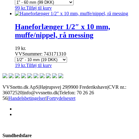
99
kr.
Tilføj til kurv
Haneforlænger 1/2″ x 10 mm,
muffe/nippel, rå messing
19
kr.
VVSnummer: 743171310
19
kr.
Tilføj til kurv
VVSnetto.dk ApS
|
Højrupsvej 29
|
9900 Frederikshavn
|
CVR nr.:
36072520
|
info@vvsnetto.dk
|
Telefon: 70 26 26
56
|
Handelsbetingelser
|
Fortrydelsesret
facebook
youtube
Sundhedsfare