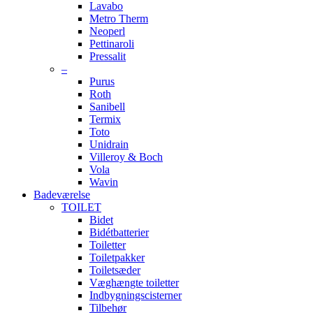
Lavabo
Metro Therm
Neoperl
Pettinaroli
Pressalit
–
Purus
Roth
Sanibell
Termix
Toto
Unidrain
Villeroy & Boch
Vola
Wavin
Badeværelse
TOILET
Bidet
Bidétbatterier
Toiletter
Toiletpakker
Toiletsæder
Væghængte toiletter
Indbygningscisterner
Tilbehør