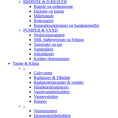
BRØNDE & DÆKSLER
Brønde og opføringsrør
Dæksler og karme
Målebrønde
Rottespærre
Reparationsklemmer og bandagemuffer
PUMPER & VAND
Nedsivningsanlæg
SML Støbejernsrør og Fittings
Tagrender og tag
Vandmålere
Jetkoblinger
Kælder-/drænpumper
Varme & Klima
–
Gulvvarme
Radiatorer & Tilbehør
Radiatortermostater & ventiler
Håndklæderadiatorer
Varmtvandsbeholdere
Varmevekslere
Pumper
–
Varmepumper
Ekspansionsbeholdere