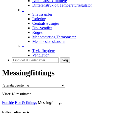
Automatisk Udluftere
Differenstryk og Temperaturregulator
–
Snavssamler
Isolering
Centralstøvsuger
Div. ventiler
Røgrør
Manometer og Termometer
Metalbestos skorsten
–
Trykafbrydere
Ventilation
Søg
Messingfittings
Viser 18 resultater
Forside
Rør & fittings
Messingfittings
Filtrer efter pris