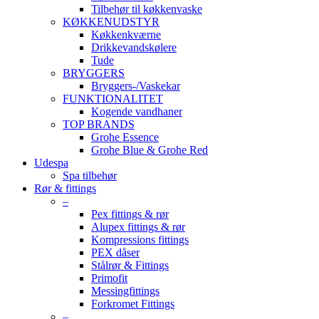
Tilbehør til køkkenvaske
KØKKENUDSTYR
Køkkenkværne
Drikkevandskølere
Tude
BRYGGERS
Bryggers-/Vaskekar
FUNKTIONALITET
Kogende vandhaner
TOP BRANDS
Grohe Essence
Grohe Blue & Grohe Red
Udespa
Spa tilbehør
Rør & fittings
–
Pex fittings & rør
Alupex fittings & rør
Kompressions fittings
PEX dåser
Stålrør & Fittings
Primofit
Messingfittings
Forkromet Fittings
–