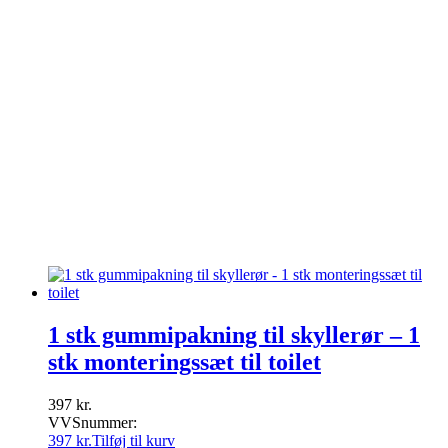
Pressalit
Purus
Rør & fittings
Sanibell
Spa tilbehør
Toto
Udespa
Uncategorized
Unidrain
Varme & Klima
Ventiler & haner
Villeroy & Boch
Vola
Wavin
1 stk gummipakning til skyllerør – 1
stk monteringssæt til toilet
397
kr.
VVSnummer:
397
kr.
Tilføj til kurv