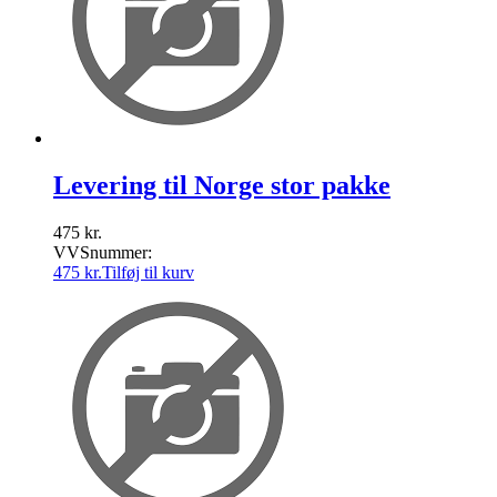
Levering til Norge stor pakke
475
kr.
VVSnummer:
475
kr.
Tilføj til kurv