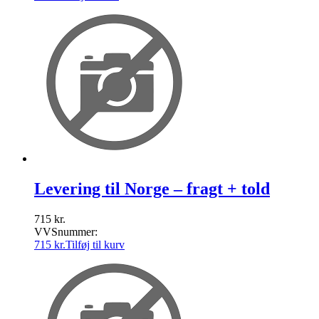
Levering til Norge – fragt + told
715
kr.
VVSnummer:
715
kr.
Tilføj til kurv