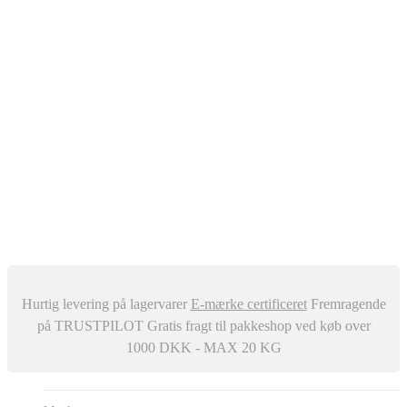
Oliefyr
Automatisk Udluftere
Differenstryk og Temperaturregulator
–
Snavssamler
Isolering
Centralstøvsuger
Div. ventiler
Røgrør
Manometer og Termometer
Metalbestos skorsten
–
Trykafbrydere
Ventilation
Hurtig levering på lagervarer
E-mærke certificeret
Fremragende
på TRUSTPILOT
Gratis fragt til pakkeshop ved køb over
1000 DKK - MAX 20 KG