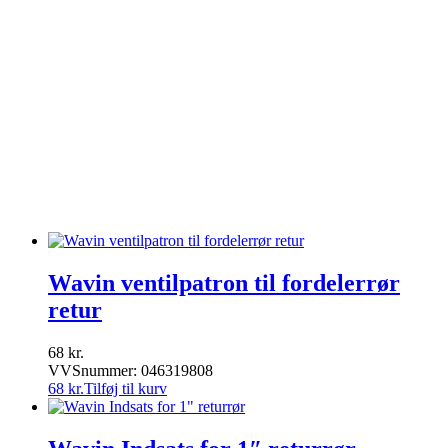
Radiatortermostater & ventiler
Røgrør
Snavssamler
Trykafbrydere
Varmepumper
Varmevekslere
Varmtvandsbeholdere
Ventilation
Ventiler & haner
Villeroy & Boch
Vola
Wavin
Wavin ventilpatron til fordelerrør
retur
68
kr.
VVSnummer: 046319808
68
kr.
Tilføj til kurv