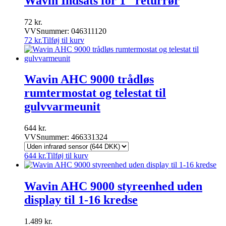
Wavin Indsats for 1″ returrør
72
kr.
VVSnummer: 046311120
72
kr.
Tilføj til kurv
Wavin AHC 9000 trådløs
rumtermostat og telestat til
gulvvarmeunit
644
kr.
VVSnummer: 466331324
644
kr.
Tilføj til kurv
Wavin AHC 9000 styreenhed uden
display til 1-16 kredse
1.489
kr.