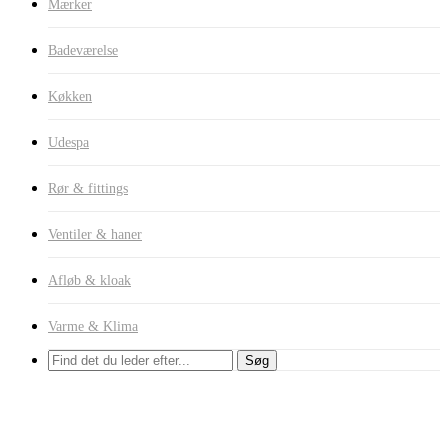
Mærker
Badeværelse
Køkken
Udespa
Rør & fittings
Ventiler & haner
Afløb & kloak
Varme & Klima
Søg
Wavin