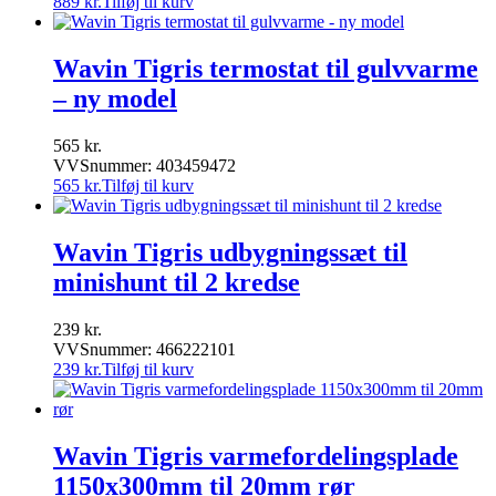
889
kr.
Tilføj til kurv
Wavin Tigris termostat til gulvvarme
– ny model
565
kr.
VVSnummer: 403459472
565
kr.
Tilføj til kurv
Wavin Tigris udbygningssæt til
minishunt til 2 kredse
239
kr.
VVSnummer: 466222101
239
kr.
Tilføj til kurv
Wavin Tigris varmefordelingsplade
1150x300mm til 20mm rør