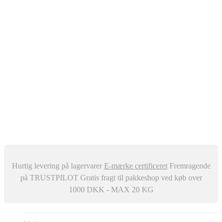
Oliefyr
Automatisk Udluftere
Differenstryk og Temperaturregulator
–
Snavssamler
Isolering
Centralstøvsuger
Div. ventiler
Røgrør
Manometer og Termometer
Metalbestos skorsten
–
Trykafbrydere
Ventilation
Hurtig levering på lagervarer
E-mærke certificeret
Fremragende
på TRUSTPILOT
Gratis fragt til pakkeshop ved køb over
1000 DKK - MAX 20 KG