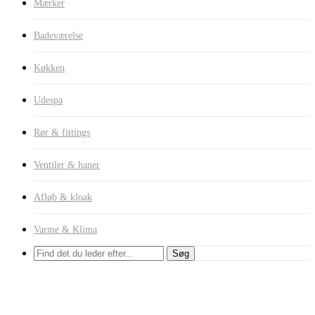
Mærker
Badeværelse
Køkken
Udespa
Rør & fittings
Ventiler & haner
Afløb & kloak
Varme & Klima
Søg
Hydrofor