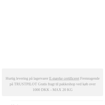
Oliefyr
Automatisk Udluftere
Differenstryk og Temperaturregulator
–
Snavssamler
Isolering
Centralstøvsuger
Div. ventiler
Røgrør
Manometer og Termometer
Metalbestos skorsten
–
Trykafbrydere
Ventilation
Hurtig levering på lagervarer
E-mærke certificeret
Fremragende
på TRUSTPILOT
Gratis fragt til pakkeshop ved køb over
1000 DKK - MAX 20 KG