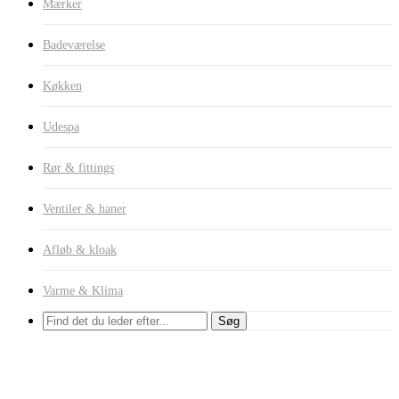
Mærker
Badeværelse
Køkken
Udespa
Rør & fittings
Ventiler & haner
Afløb & kloak
Varme & Klima
Søg
Propper & Luftskruer