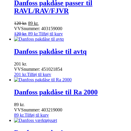
Danfoss pakdåse passer til
RAVL/RAV/FJVR
Den
Den
120
kr.
89
kr.
oprindelige
aktuelle
VVSnummer: 403159000
pris
Den
pris
Den
120
kr.
89
kr.
Tilføj til kurv
var:
oprindelige
er:
aktuelle
120 kr..
pris
89 kr..
pris
var:
er:
Danfoss pakdåse til avtq
120 kr..
89 kr..
201
kr.
VVSnummer: 451021854
201
kr.
Tilføj til kurv
Danfoss pakdåse til Ra 2000
89
kr.
VVSnummer: 403219000
89
kr.
Tilføj til kurv