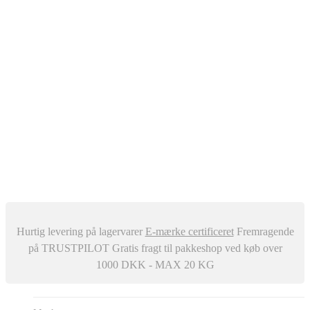
Oliefyr
Automatisk Udluftere
Differenstryk og Temperaturregulator
–
Snavssamler
Isolering
Centralstøvsuger
Div. ventiler
Røgrør
Manometer og Termometer
Metalbestos skorsten
–
Trykafbrydere
Ventilation
Hurtig levering på lagervarer
E-mærke certificeret
Fremragende
på TRUSTPILOT
Gratis fragt til pakkeshop ved køb over
1000 DKK - MAX 20 KG