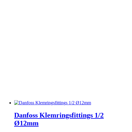
Radiator opføring
Radiatormaling
Rørpaneler
Kompakt
Radiatortermostater
Radiatorventiler
Radiatortermostater & ventiler
Røgrør
Snavssamler
Trykafbrydere
Varmepumper
Varmevekslere
Varmtvandsbeholdere
Ventilation
Ventiler & haner
Villeroy & Boch
Vola
Wavin
Danfoss Klemringsfittings 1/2
Ø12mm