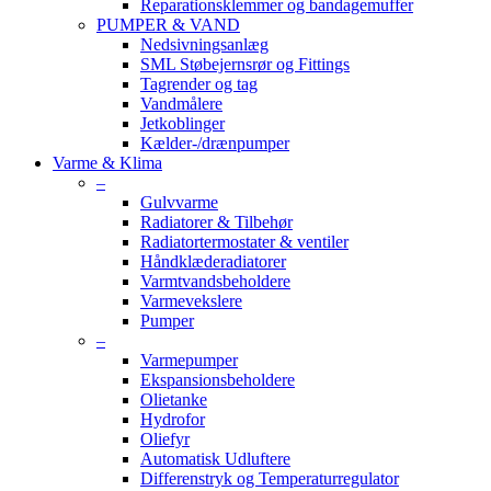
Reparationsklemmer og bandagemuffer
PUMPER & VAND
Nedsivningsanlæg
SML Støbejernsrør og Fittings
Tagrender og tag
Vandmålere
Jetkoblinger
Kælder-/drænpumper
Varme & Klima
–
Gulvvarme
Radiatorer & Tilbehør
Radiatortermostater & ventiler
Håndklæderadiatorer
Varmtvandsbeholdere
Varmevekslere
Pumper
–
Varmepumper
Ekspansionsbeholdere
Olietanke
Hydrofor
Oliefyr
Automatisk Udluftere
Differenstryk og Temperaturregulator