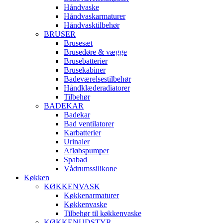
Håndvaske
Håndvaskarmaturer
Håndvasktilbehør
BRUSER
Brusesæt
Brusedøre & vægge
Brusebatterier
Brusekabiner
Badeværelsestilbehør
Håndklæderadiatorer
Tilbehør
BADEKAR
Badekar
Bad ventilatorer
Karbatterier
Urinaler
Afløbspumper
Spabad
Vådrumssilikone
Køkken
KØKKENVASK
Køkkenarmaturer
Køkkenvaske
Tilbehør til køkkenvaske
KØKKENUDSTYR