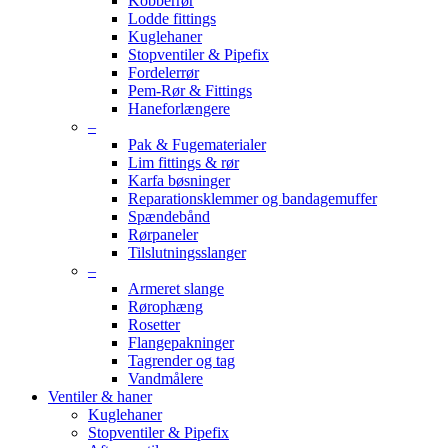
Kobberrør
Lodde fittings
Kuglehaner
Stopventiler & Pipefix
Fordelerrør
Pem-Rør & Fittings
Haneforlængere
–
Pak & Fugematerialer
Lim fittings & rør
Karfa bøsninger
Reparationsklemmer og bandagemuffer
Spændebånd
Rørpaneler
Tilslutningsslanger
–
Armeret slange
Rørophæng
Rosetter
Flangepakninger
Tagrender og tag
Vandmålere
Ventiler & haner
Kuglehaner
Stopventiler & Pipefix