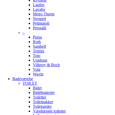
Krypton
Laufen
Lavabo
Metro Therm
Neoperl
Pettinaroli
Pressalit
–
Purus
Roth
Sanibell
Termix
Toto
Unidrain
Villeroy & Boch
Vola
Wavin
Badeværelse
TOILET
Bidet
Bidétbatterier
Toiletter
Toiletpakker
Toiletsæder
Væghængte toiletter