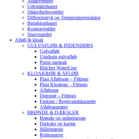
Aftapventiler
Udendørshaner
Sikkerhedsventiler
Differenstryk og Temperaturregulator
Bundstophaner
Kontraventiler
Snavssamler
Afløb & kloak
GULVAFLØB & INDENDØRS
Gulvafløb
Unidrain gulvafløb
Purus sampak
Blücher WaterLine
KLOAKRØR & AFLØB
Plast Afløbsrør – Fittings
Plast Kloakrør – Fittings
Afløbsrør
Drænrør – Fittings
Faskine / Regnvandskassette
Afløbspumper
BRØNDE & DÆKSLER
Brønde og opføringsrør
Dæksler og karme
Målebrønde
Rottespærre