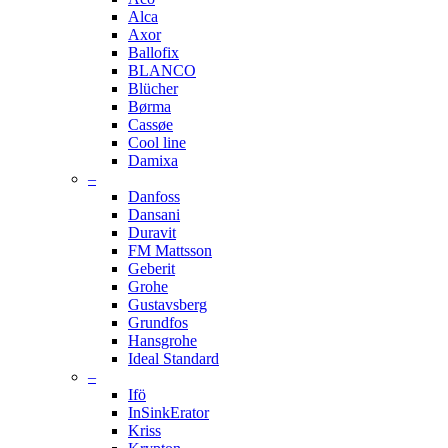
Alca
Axor
Ballofix
BLANCO
Blücher
Børma
Cassøe
Cool line
Damixa
–
Danfoss
Dansani
Duravit
FM Mattsson
Geberit
Grohe
Gustavsberg
Grundfos
Hansgrohe
Ideal Standard
–
Ifö
InSinkErator
Kriss