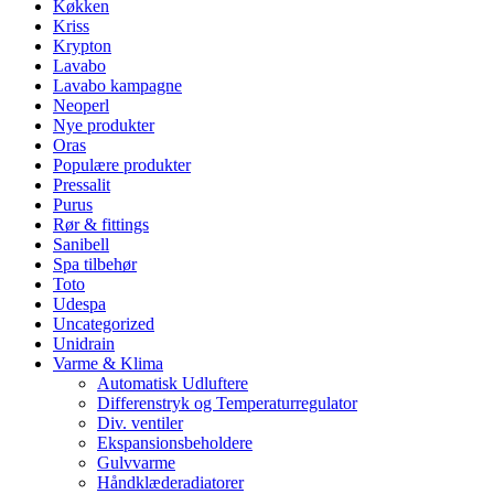
Køkken
Kriss
Krypton
Lavabo
Lavabo kampagne
Neoperl
Nye produkter
Oras
Populære produkter
Pressalit
Purus
Rør & fittings
Sanibell
Spa tilbehør
Toto
Udespa
Uncategorized
Unidrain
Varme & Klima
Automatisk Udluftere
Differenstryk og Temperaturregulator
Div. ventiler
Ekspansionsbeholdere
Gulvvarme
Håndklæderadiatorer