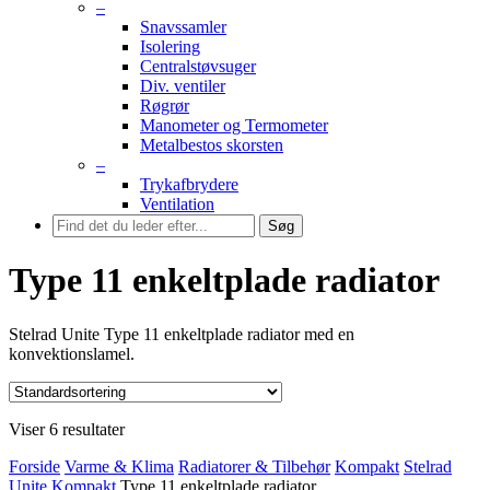
–
Snavssamler
Isolering
Centralstøvsuger
Div. ventiler
Røgrør
Manometer og Termometer
Metalbestos skorsten
–
Trykafbrydere
Ventilation
Søg
Type 11 enkeltplade radiator
Stelrad Unite Type 11 enkeltplade radiator med en
konvektionslamel.
Viser 6 resultater
Forside
Varme & Klima
Radiatorer & Tilbehør
Kompakt
Stelrad
Unite Kompakt
Type 11 enkeltplade radiator