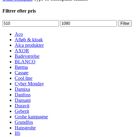
Filtrer efter pris
Mindste
Højeste
Filter
pris
pris
Aco
Afløb & kloak
Alca produkter
AXOR
Badeværelse
BLANCO
Børma
Cassøe
Cool line
Cyber Monday
Damixa
Danfoss
Dansani
Duravit
Geberit
Grohe kampagne
Grundfos
Hansgrohe
Ifö