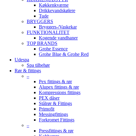
Køkkenkværne
Drikkevandskølere
Tude
BRYGGERS
Bryggers-/Vaskekar
FUNKTIONALITET
Kogende vandhaner
TOP BRANDS
Grohe Essence
Grohe Blue & Grohe Red
Udespa
Spa tilbehør
Rør & fittings
–
Pex fittings & rør
Alupex fittings & rør
Kompressions fittings
PEX dåser
Stålrør & Fittings
Primofit
Messingfittings
Forkromet Fittings
–
Pressfittings & rør