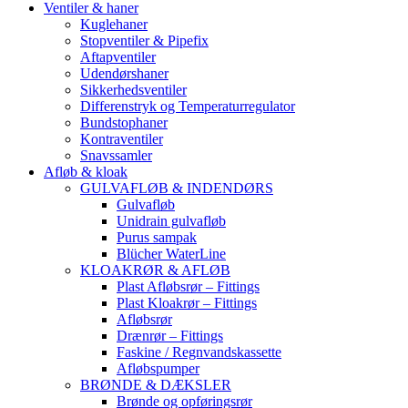
Ventiler & haner
Kuglehaner
Stopventiler & Pipefix
Aftapventiler
Udendørshaner
Sikkerhedsventiler
Differenstryk og Temperaturregulator
Bundstophaner
Kontraventiler
Snavssamler
Afløb & kloak
GULVAFLØB & INDENDØRS
Gulvafløb
Unidrain gulvafløb
Purus sampak
Blücher WaterLine
KLOAKRØR & AFLØB
Plast Afløbsrør – Fittings
Plast Kloakrør – Fittings
Afløbsrør
Drænrør – Fittings
Faskine / Regnvandskassette
Afløbspumper
BRØNDE & DÆKSLER
Brønde og opføringsrør