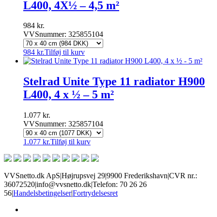
L400, 4X½ – 4,5 m²
984
kr.
VVSnummer: 325855104
984
kr.
Tilføj til kurv
Stelrad Unite Type 11 radiator H900
L400, 4 x ½ – 5 m²
1.077
kr.
VVSnummer: 325857104
1.077
kr.
Tilføj til kurv
VVSnetto.dk ApS
|
Højrupsvej 29
|
9900 Frederikshavn
|
CVR nr.:
36072520
|
info@vvsnetto.dk
|
Telefon: 70 26 26
56
|
Handelsbetingelser
|
Fortrydelsesret
facebook