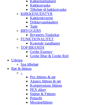
Køkkenarmaturer
Køkkenvaske
Tilbehør til køkkenvaske
KØKKENUDSTYR
Køkkenkværne
Drikkevandskølere
Tude
BRYGGERS
Bryggers-/Vaskekar
FUNKTIONALITET
Kogende vandhaner
TOP BRANDS
Grohe Essence
Grohe Blue & Grohe Red
Udespa
Spa tilbehør
Rør & fittings
–
Pex fittings & rør
Alupex fittings & rør
Kompressions fittings
PEX dåser
Stålrør & Fittings
Primofit
Messingfittings