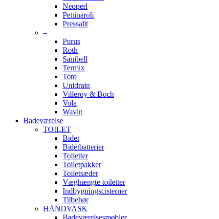
Neoperl
Pettinaroli
Pressalit
–
Purus
Roth
Sanibell
Termix
Toto
Unidrain
Villeroy & Boch
Vola
Wavin
Badeværelse
TOILET
Bidet
Bidétbatterier
Toiletter
Toiletpakker
Toiletsæder
Væghængte toiletter
Indbygningscisterner
Tilbehør
HÅNDVASK
Badeværelsesmøbler