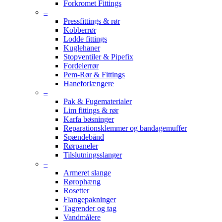
Forkromet Fittings
–
Pressfittings & rør
Kobberrør
Lodde fittings
Kuglehaner
Stopventiler & Pipefix
Fordelerrør
Pem-Rør & Fittings
Haneforlængere
–
Pak & Fugematerialer
Lim fittings & rør
Karfa bøsninger
Reparationsklemmer og bandagemuffer
Spændebånd
Rørpaneler
Tilslutningsslanger
–
Armeret slange
Rørophæng
Rosetter
Flangepakninger
Tagrender og tag
Vandmålere