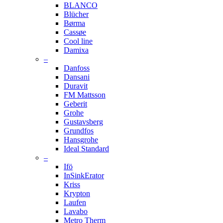
BLANCO
Blücher
Børma
Cassøe
Cool line
Damixa
–
Danfoss
Dansani
Duravit
FM Mattsson
Geberit
Grohe
Gustavsberg
Grundfos
Hansgrohe
Ideal Standard
–
Ifö
InSinkErator
Kriss
Krypton
Laufen
Lavabo
Metro Therm