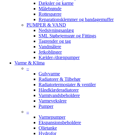
Dæksler og karme
Målebrønde
Rottespærre
Reparationsklemmer og bandagemuffer
PUMPER & VAND
Nedsivningsanlæg
SML Støbejernsrør og Fittings
Tagrender og tag
Vandmålere
Jetkoblinger
Kælder-/drænpumper
Varme & Klima
–
Gulvvarme
Radiatorer & Tilbehør
Radiatortermostater & ventiler
Håndklæderadiatorer
Varmtvandsbeholdere
Varmevekslere
Pumper
–
Varmepumper
Ekspansionsbeholdere
Olietanke
Hydrofor