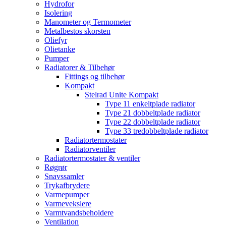
Hydrofor
Isolering
Manometer og Termometer
Metalbestos skorsten
Oliefyr
Olietanke
Pumper
Radiatorer & Tilbehør
Fittings og tilbehør
Kompakt
Stelrad Unite Kompakt
Type 11 enkeltplade radiator
Type 21 dobbeltplade radiator
Type 22 dobbeltplade radiator
Type 33 tredobbeltplade radiator
Radiatortermostater
Radiatorventiler
Radiatortermostater & ventiler
Røgrør
Snavssamler
Trykafbrydere
Varmepumper
Varmevekslere
Varmtvandsbeholdere
Ventilation