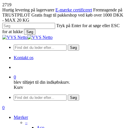
Spring
2719
til
Hurtig levering på lagervarer
E-mærke certificeret
Fremragende på
hovedindhold
TRUSTPILOT
Gratis fragt til pakkeshop ved køb over 1000 DKK
- MAX 20 KG
Tryk på Enter for at søge eller ESC
for at lukke
Søg
Luk
søgning
Søg
Kontakt os
søge
0
blev tilføjet til din indkøbskurv.
Kurv
Menu
Søg
søge
0
Menu
Mærker
–
Aco