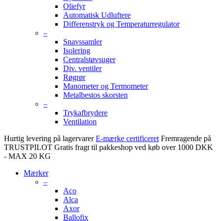
Oliefyr
Automatisk Udluftere
Differenstryk og Temperaturregulator
–
Snavssamler
Isolering
Centralstøvsuger
Div. ventiler
Røgrør
Manometer og Termometer
Metalbestos skorsten
–
Trykafbrydere
Ventilation
Hurtig levering på lagervarer
E-mærke certificeret
Fremragende på
TRUSTPILOT
Gratis fragt til pakkeshop ved køb over 1000 DKK
- MAX 20 KG
Mærker
–
Aco
Alca
Axor
Ballofix