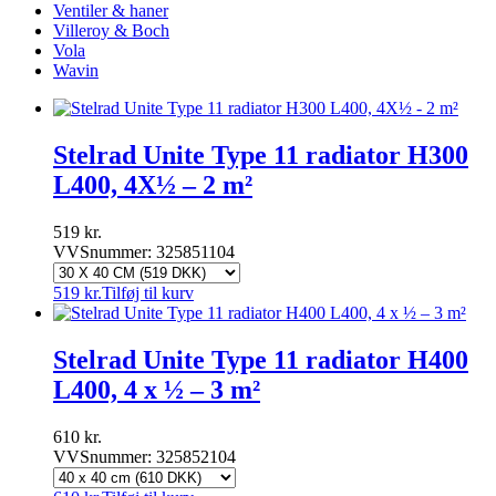
Ventiler & haner
Villeroy & Boch
Vola
Wavin
Stelrad Unite Type 11 radiator H300
L400, 4X½ – 2 m²
519
kr.
VVSnummer: 325851104
519
kr.
Tilføj til kurv
Stelrad Unite Type 11 radiator H400
L400, 4 x ½ – 3 m²
610
kr.
VVSnummer: 325852104