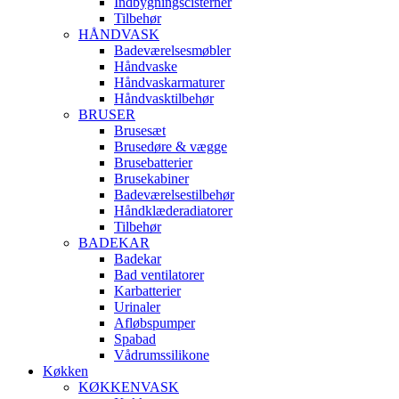
Indbygningscisterner
Tilbehør
HÅNDVASK
Badeværelsesmøbler
Håndvaske
Håndvaskarmaturer
Håndvasktilbehør
BRUSER
Brusesæt
Brusedøre & vægge
Brusebatterier
Brusekabiner
Badeværelsestilbehør
Håndklæderadiatorer
Tilbehør
BADEKAR
Badekar
Bad ventilatorer
Karbatterier
Urinaler
Afløbspumper
Spabad
Vådrumssilikone
Køkken
KØKKENVASK