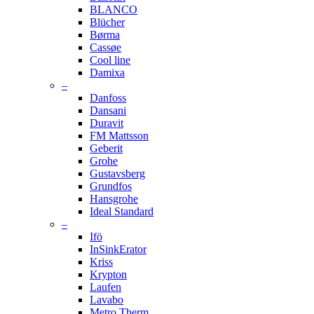
BLANCO
Blücher
Børma
Cassøe
Cool line
Damixa
–
Danfoss
Dansani
Duravit
FM Mattsson
Geberit
Grohe
Gustavsberg
Grundfos
Hansgrohe
Ideal Standard
–
Ifö
InSinkErator
Kriss
Krypton
Laufen
Lavabo
Metro Therm