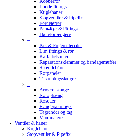
Kobberrør
Lodde fittings
Kuglehaner
Stopventiler & Pipefix
Fordelerrør
Pem-Rør & Fittings
Haneforlængere
–
Pak & Fugematerialer
Lim fittings & rør
Karfa bøsninger
Reparationsklemmer og bandagemuffer
Spændebånd
Rørpaneler
Tilslutningsslanger
–
Armeret slange
Rørophæng
Rosetter
Flangepakninger
Tagrender og tag
Vandmålere
Ventiler & haner
Kuglehaner
Stopventiler & Pipefix