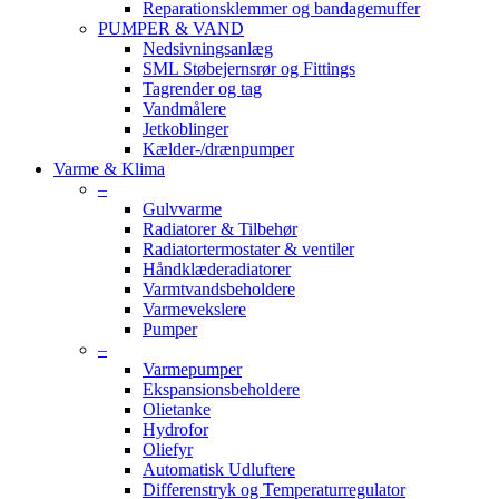
Reparationsklemmer og bandagemuffer
PUMPER & VAND
Nedsivningsanlæg
SML Støbejernsrør og Fittings
Tagrender og tag
Vandmålere
Jetkoblinger
Kælder-/drænpumper
Varme & Klima
–
Gulvvarme
Radiatorer & Tilbehør
Radiatortermostater & ventiler
Håndklæderadiatorer
Varmtvandsbeholdere
Varmevekslere
Pumper
–
Varmepumper
Ekspansionsbeholdere
Olietanke
Hydrofor
Oliefyr
Automatisk Udluftere
Differenstryk og Temperaturregulator