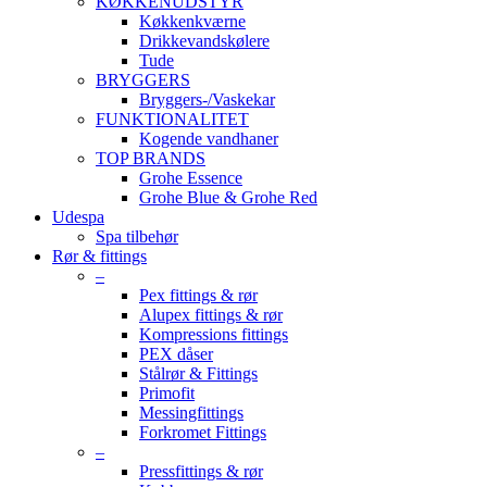
KØKKENUDSTYR
Køkkenkværne
Drikkevandskølere
Tude
BRYGGERS
Bryggers-/Vaskekar
FUNKTIONALITET
Kogende vandhaner
TOP BRANDS
Grohe Essence
Grohe Blue & Grohe Red
Udespa
Spa tilbehør
Rør & fittings
–
Pex fittings & rør
Alupex fittings & rør
Kompressions fittings
PEX dåser
Stålrør & Fittings
Primofit
Messingfittings
Forkromet Fittings
–
Pressfittings & rør