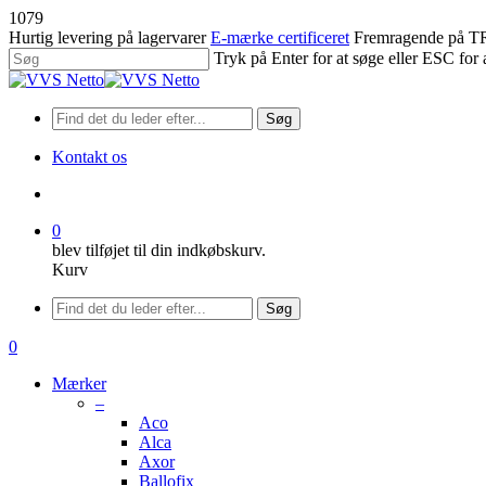
Spring
1079
til
Hurtig levering på lagervarer
E-mærke certificeret
Fremragende på
hovedindhold
Tryk på Enter for at søge eller ESC for 
Luk
søgning
Søg
Kontakt os
søge
0
blev tilføjet til din indkøbskurv.
Kurv
Menu
Søg
søge
0
Menu
Mærker
–
Aco
Alca
Axor
Ballofix