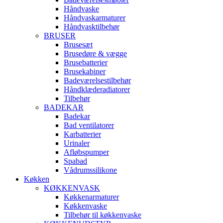
Håndvaske
Håndvaskarmaturer
Håndvasktilbehør
BRUSER
Brusesæt
Brusedøre & vægge
Brusebatterier
Brusekabiner
Badeværelsestilbehør
Håndklæderadiatorer
Tilbehør
BADEKAR
Badekar
Bad ventilatorer
Karbatterier
Urinaler
Afløbspumper
Spabad
Vådrumssilikone
Køkken
KØKKENVASK
Køkkenarmaturer
Køkkenvaske
Tilbehør til køkkenvaske