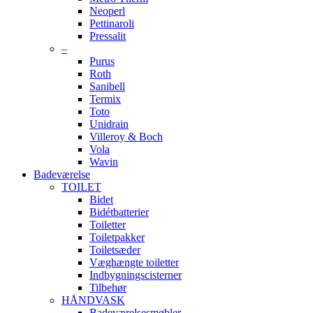
Neoperl
Pettinaroli
Pressalit
–
Purus
Roth
Sanibell
Termix
Toto
Unidrain
Villeroy & Boch
Vola
Wavin
Badeværelse
TOILET
Bidet
Bidétbatterier
Toiletter
Toiletpakker
Toiletsæder
Væghængte toiletter
Indbygningscisterner
Tilbehør
HÅNDVASK
Badeværelsesmøbler