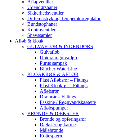
Aftapventiler
Udendørshaner
Sikkerhedsventiler
Differenstryk og Temperaturregulator
Bundstophaner
Kontraventiler
Snavssamler
Afløb & kloak
GULVAFLØB & INDENDØRS
Gulvafløb
Unidrain gulvafløb
Purus sampak
Blücher WaterLine
KLOAKRØR & AFLØB
Plast Afløbsrør – Fittings
Plast Kloakrør – Fittings
Afløbsrør
Drænrør – Fittings
Faskine / Regnvandskassette
Afløbspumper
BRØNDE & DÆKSLER
Brønde og opføringsrør
Dæksler og karme
Målebrønde
Rottespærre