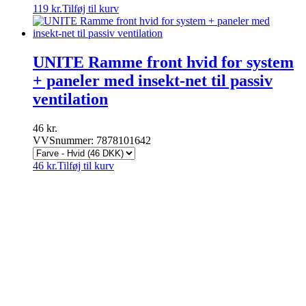
119
kr.
Tilføj til kurv
UNITE Ramme front hvid for system
+ paneler med insekt-net til passiv
ventilation
46
kr.
VVSnummer: 7878101642
46
kr.
Tilføj til kurv
VVSnetto.dk ApS
|
Højrupsvej 29
|
9900 Frederikshavn
|
CVR nr.:
36072520
|
info@vvsnetto.dk
|
Telefon: 70 26 26
56
|
Handelsbetingelser
|
Fortrydelsesret
facebook
youtube