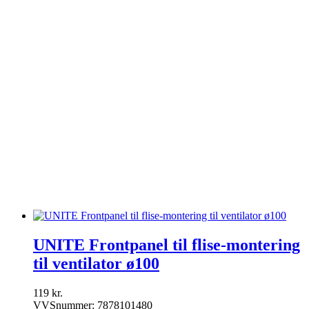
Varmtvandsbeholdere
Ventilation
Bad ventilatorer
Fugtstyring + Timer
Kanalventilator
Overgangsstykker
Standard
UNITE Frontpanel
Ventilations Tilbehør
Ventiler
Varmegenvinding
Ventilationsrør og fittings
Ventiler & haner
Villeroy & Boch
Vola
Wavin
UNITE Frontpanel til flise-montering
til ventilator ø100
119
kr.
VVSnummer: 7878101480