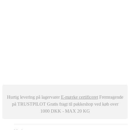
Oliefyr
Automatisk Udluftere
Differenstryk og Temperaturregulator
–
Snavssamler
Isolering
Centralstøvsuger
Div. ventiler
Røgrør
Manometer og Termometer
Metalbestos skorsten
–
Trykafbrydere
Ventilation
Hurtig levering på lagervarer
E-mærke certificeret
Fremragende
på TRUSTPILOT
Gratis fragt til pakkeshop ved køb over
1000 DKK - MAX 20 KG