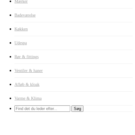
Mærker
Badeværelse
Køkken
Udespa
Rør & fittings
Ventiler & haner
Afløb & kloak
Varme & Klima
Søg
UNITE Frontpanel