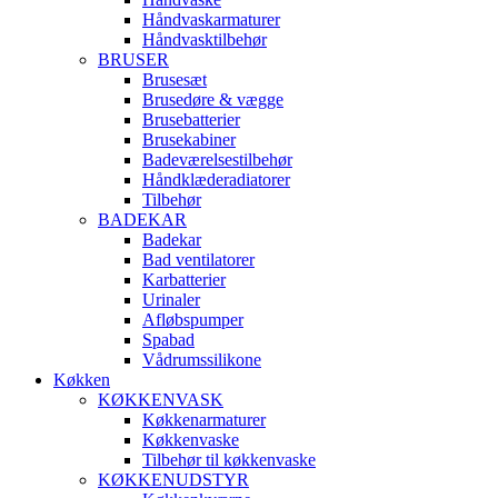
Håndvaskarmaturer
Håndvasktilbehør
BRUSER
Brusesæt
Brusedøre & vægge
Brusebatterier
Brusekabiner
Badeværelsestilbehør
Håndklæderadiatorer
Tilbehør
BADEKAR
Badekar
Bad ventilatorer
Karbatterier
Urinaler
Afløbspumper
Spabad
Vådrumssilikone
Køkken
KØKKENVASK
Køkkenarmaturer
Køkkenvaske
Tilbehør til køkkenvaske
KØKKENUDSTYR