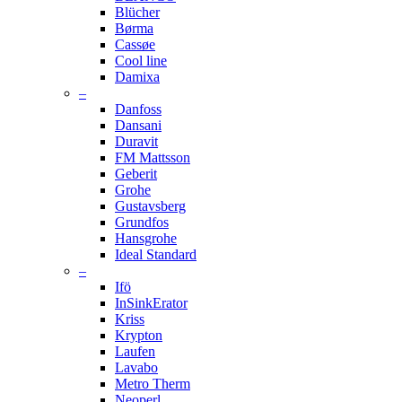
Blücher
Børma
Cassøe
Cool line
Damixa
–
Danfoss
Dansani
Duravit
FM Mattsson
Geberit
Grohe
Gustavsberg
Grundfos
Hansgrohe
Ideal Standard
–
Ifö
InSinkErator
Kriss
Krypton
Laufen
Lavabo
Metro Therm
Neoperl