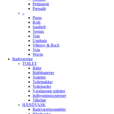
Pettinaroli
Pressalit
–
Purus
Roth
Sanibell
Termix
Toto
Unidrain
Villeroy & Boch
Vola
Wavin
Badeværelse
TOILET
Bidet
Bidétbatterier
Toiletter
Toiletpakker
Toiletsæder
Væghængte toiletter
Indbygningscisterner
Tilbehør
HÅNDVASK
Badeværelsesmøbler
Håndvaske