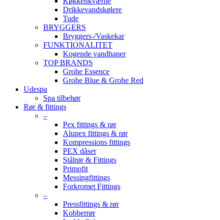
Køkkenkværne
Drikkevandskølere
Tude
BRYGGERS
Bryggers-/Vaskekar
FUNKTIONALITET
Kogende vandhaner
TOP BRANDS
Grohe Essence
Grohe Blue & Grohe Red
Udespa
Spa tilbehør
Rør & fittings
–
Pex fittings & rør
Alupex fittings & rør
Kompressions fittings
PEX dåser
Stålrør & Fittings
Primofit
Messingfittings
Forkromet Fittings
–
Pressfittings & rør
Kobberrør