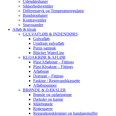
Udendørshaner
Sikkerhedsventiler
Differenstryk og Temperaturregulator
Bundstophaner
Kontraventiler
Snavssamler
Afløb & kloak
GULVAFLØB & INDENDØRS
Gulvafløb
Unidrain gulvafløb
Purus sampak
Blücher WaterLine
KLOAKRØR & AFLØB
Plast Afløbsrør – Fittings
Plast Kloakrør – Fittings
Afløbsrør
Drænrør – Fittings
Faskine / Regnvandskassette
Afløbspumper
BRØNDE & DÆKSLER
Brønde og opføringsrør
Dæksler og karme
Målebrønde
Rottespærre
Reparationsklemmer og bandagemuffer