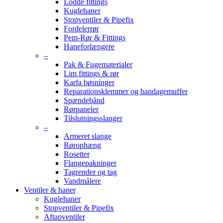
Lodde fittings
Kuglehaner
Stopventiler & Pipefix
Fordelerrør
Pem-Rør & Fittings
Haneforlængere
–
Pak & Fugematerialer
Lim fittings & rør
Karfa bøsninger
Reparationsklemmer og bandagemuffer
Spændebånd
Rørpaneler
Tilslutningsslanger
–
Armeret slange
Rørophæng
Rosetter
Flangepakninger
Tagrender og tag
Vandmålere
Ventiler & haner
Kuglehaner
Stopventiler & Pipefix
Aftapventiler