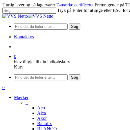
Spring
Hurtig levering på lagervarer
E-mærke certificeret
Fremragende på
til
Tryk på Enter for at søge eller ESC for 
hovedindhold
Luk
søgning
Søg
Kontakt os
søge
0
blev tilføjet til din indkøbskurv.
Kurv
Menu
Søg
søge
0
Menu
Mærker
–
Aco
Alca
Axor
Ballofix
BLANCO