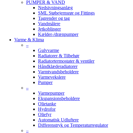
PUMPER & VAND
Nedsivningsanlæg
SML Støbejernsrør og Fittings
Tagrender og tag
Vandmålere
Jetkoblinger
Kælder-/drænpumper
Varme & Klima
–
Gulvvarme
Radiatorer & Tilbehør
Radiatortermostater & ventiler
Håndklæderadiatorer
Varmtvandsbeholdere
Varmevekslere
Pumper
–
Varmepumper
Ekspansionsbeholdere
Olietanke
Hydrofor
Oliefyr
Automatisk Udluftere
Differenstryk og Temperaturregulator
–