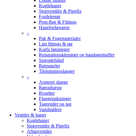
Lodde fittings
Kuglehaner
Stopventiler & Pipefix
Fordelerrør
Pem-Rør & Fittings
Haneforlængere
–
Pak & Fugematerialer
Lim fittings & rør
Karfa bøsninger
Reparationsklemmer og bandagemuffer
Spændebånd
Rørpaneler
Tilslutningsslanger
–
Armeret slange
Rørophæng
Rosetter
Flangepakninger
Tagrender og tag
Vandmålere
Ventiler & haner
Kuglehaner
Stopventiler & Pipefix
Aftapventiler