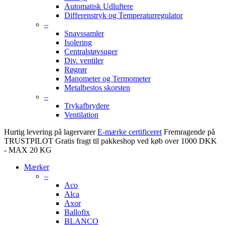
Automatisk Udluftere
Differenstryk og Temperaturregulator
–
Snavssamler
Isolering
Centralstøvsuger
Div. ventiler
Røgrør
Manometer og Termometer
Metalbestos skorsten
–
Trykafbrydere
Ventilation
Hurtig levering på lagervarer
E-mærke certificeret
Fremragende på
TRUSTPILOT
Gratis fragt til pakkeshop ved køb over 1000 DKK
- MAX 20 KG
Mærker
–
Aco
Alca
Axor
Ballofix
BLANCO