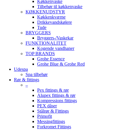
Køkkenvaske
Tilbehør til køkkenvaske
KØKKENUDSTYR
Køkkenkværne
Drikkevandskølere
Tude
BRYGGERS
Bryggers-/Vaskekar
FUNKTIONALITET
Kogende vandhaner
TOP BRANDS
Grohe Essence
Grohe Blue & Grohe Red
Udespa
Spa tilbehør
Rør & fittings
–
Pex fittings & rør
Alupex fittings & rør
Kompressions fittings
PEX dåser
Stålrør & Fittings
Primofit
Messingfittings
Forkromet Fittings