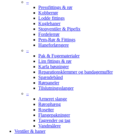
–
Pressfittings & rør
Kobberrør
Lodde fittings
Kuglehaner
Stopventiler & Pipefix
Fordelerrør
Pem-Rør & Fittings
Haneforlængere
–
Pak & Fugematerialer
Lim fittings & rør
Karfa bøsninger
Reparationsklemmer og bandagemuffer
Spændebånd
Rørpaneler
Tilslutningsslanger
–
Armeret slange
Rørophæng
Rosetter
Flangepakninger
Tagrender og tag
Vandmålere
Ventiler & haner