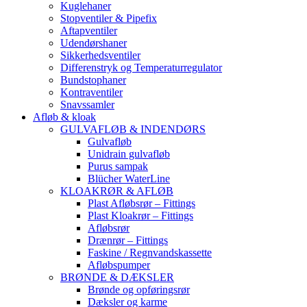
Kuglehaner
Stopventiler & Pipefix
Aftapventiler
Udendørshaner
Sikkerhedsventiler
Differenstryk og Temperaturregulator
Bundstophaner
Kontraventiler
Snavssamler
Afløb & kloak
GULVAFLØB & INDENDØRS
Gulvafløb
Unidrain gulvafløb
Purus sampak
Blücher WaterLine
KLOAKRØR & AFLØB
Plast Afløbsrør – Fittings
Plast Kloakrør – Fittings
Afløbsrør
Drænrør – Fittings
Faskine / Regnvandskassette
Afløbspumper
BRØNDE & DÆKSLER
Brønde og opføringsrør
Dæksler og karme