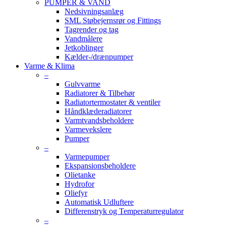
PUMPER & VAND
Nedsivningsanlæg
SML Støbejernsrør og Fittings
Tagrender og tag
Vandmålere
Jetkoblinger
Kælder-/drænpumper
Varme & Klima
–
Gulvvarme
Radiatorer & Tilbehør
Radiatortermostater & ventiler
Håndklæderadiatorer
Varmtvandsbeholdere
Varmevekslere
Pumper
–
Varmepumper
Ekspansionsbeholdere
Olietanke
Hydrofor
Oliefyr
Automatisk Udluftere
Differenstryk og Temperaturregulator
–