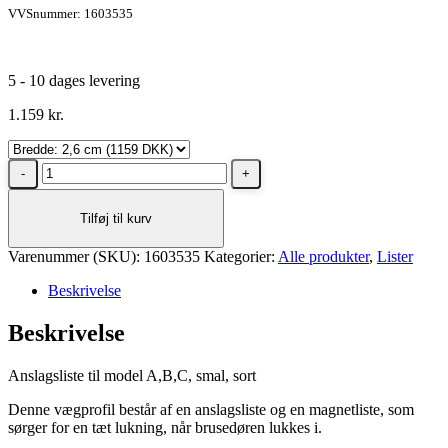
VVSnummer: 1603535
5 - 10 dages levering
1.159
kr.
Dansani
Anslagsliste
til
Tilføj til kurv
model
A/B/C,
Varenummer (SKU):
smal,
1603535
Kategorier:
Alle produkter
,
Lister
Sort
Beskrivelse
mat
antal
Beskrivelse
Anslagsliste til model A,B,C, smal, sort
Denne vægprofil består af en anslagsliste og en magnetliste, som
sørger for en tæt lukning, når brusedøren lukkes i.