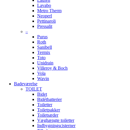
Laufen
Lavabo
Metro Therm
Neoperl
Pettinaroli
Pressalit
–
Purus
Roth
Sanibell
Termix
Toto
Unidrain
Villeroy & Boch
Vola
Wavin
Badeværelse
TOILET
Bidet
Bidétbatterier
Toiletter
Toiletpakker
Toiletsæder
Væghængte toiletter
Indbygningscisterner