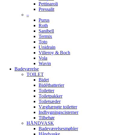
Pettinaroli
Pressalit
–
Purus
Roth
Sanibell
Termix
Toto
Unidrain
Villeroy & Boch
Vola
Wavin
Badeværelse
TOILET
Bidet
Bidétbatterier
Toiletter
Toiletpakker
Toiletsæder
Væghængte toiletter
Indbygningscisterner
Tilbehør
HÅNDVASK
Badeværelsesmøbler
Håndvaske