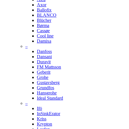
Axor
Ballofix
BLANCO
Blücher
Børma
Cassøe
Cool line
Damixa
–
Danfoss
Dansani
Duravit
FM Mattsson
Geberit
Grohe
Gustavsberg
Grundfos
Hansgrohe
Ideal Standard
–
Ifö
InSinkErator
Kriss
Krypton