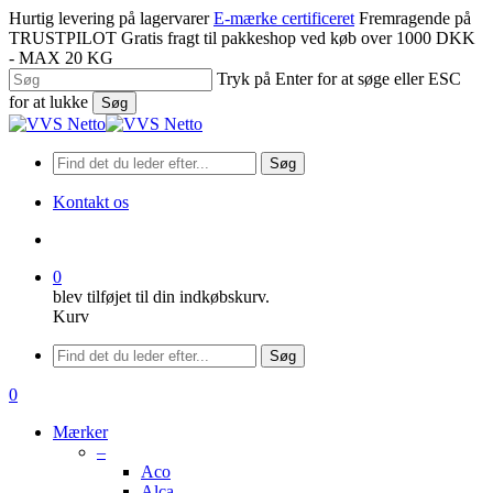
Spring
Hurtig levering på lagervarer
E-mærke certificeret
Fremragende på
til
TRUSTPILOT
Gratis fragt til pakkeshop ved køb over 1000 DKK
hovedindhold
- MAX 20 KG
Tryk på Enter for at søge eller ESC
for at lukke
Søg
Luk
søgning
Søg
Kontakt os
søge
0
blev tilføjet til din indkøbskurv.
Kurv
Menu
Søg
søge
0
Menu
Mærker
–
Aco
Alca