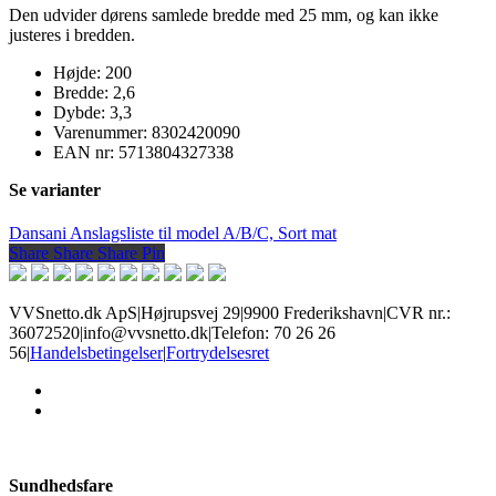
Den udvider dørens samlede bredde med 25 mm, og kan ikke
justeres i bredden.
Højde: 200
Bredde: 2,6
Dybde: 3,3
Varenummer: 8302420090
EAN nr: 5713804327338
Se varianter
Dansani Anslagsliste til model A/B/C, Sort mat
Share
Share
Share
Share
Pin
VVSnetto.dk ApS
|
Højrupsvej 29
|
9900 Frederikshavn
|
CVR nr.:
36072520
|
info@vvsnetto.dk
|
Telefon: 70 26 26
56
|
Handelsbetingelser
|
Fortrydelsesret
facebook
youtube
Sundhedsfare