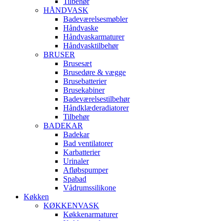
Tilbehør
HÅNDVASK
Badeværelsesmøbler
Håndvaske
Håndvaskarmaturer
Håndvasktilbehør
BRUSER
Brusesæt
Brusedøre & vægge
Brusebatterier
Brusekabiner
Badeværelsestilbehør
Håndklæderadiatorer
Tilbehør
BADEKAR
Badekar
Bad ventilatorer
Karbatterier
Urinaler
Afløbspumper
Spabad
Vådrumssilikone
Køkken
KØKKENVASK
Køkkenarmaturer