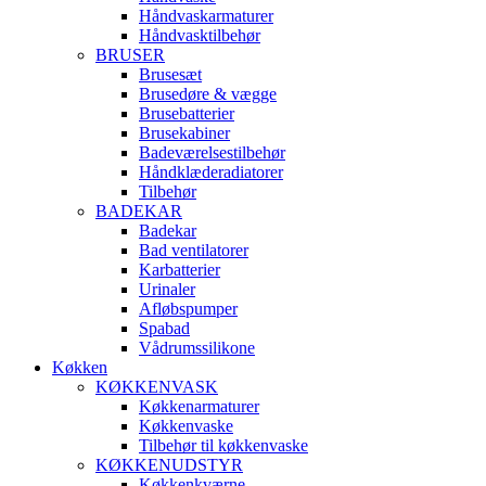
Håndvaskarmaturer
Håndvasktilbehør
BRUSER
Brusesæt
Brusedøre & vægge
Brusebatterier
Brusekabiner
Badeværelsestilbehør
Håndklæderadiatorer
Tilbehør
BADEKAR
Badekar
Bad ventilatorer
Karbatterier
Urinaler
Afløbspumper
Spabad
Vådrumssilikone
Køkken
KØKKENVASK
Køkkenarmaturer
Køkkenvaske
Tilbehør til køkkenvaske
KØKKENUDSTYR
Køkkenkværne