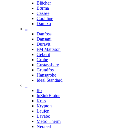
Blücher
Børma
Cassøe
Cool line
Damixa
–
Danfoss
Dansani
Duravit
FM Mattsson
Geberit
Grohe
Gustavsberg
Grundfos
Hansgrohe
Ideal Standard
–
Ifö
InSinkErator
Kriss
Krypton
Laufen
Lavabo
Metro Therm
Neoperl