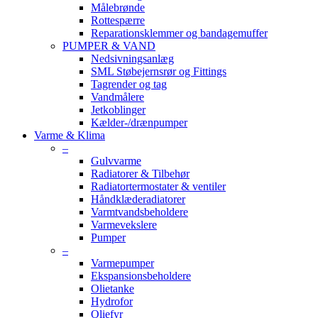
Målebrønde
Rottespærre
Reparationsklemmer og bandagemuffer
PUMPER & VAND
Nedsivningsanlæg
SML Støbejernsrør og Fittings
Tagrender og tag
Vandmålere
Jetkoblinger
Kælder-/drænpumper
Varme & Klima
–
Gulvvarme
Radiatorer & Tilbehør
Radiatortermostater & ventiler
Håndklæderadiatorer
Varmtvandsbeholdere
Varmevekslere
Pumper
–
Varmepumper
Ekspansionsbeholdere
Olietanke
Hydrofor
Oliefyr