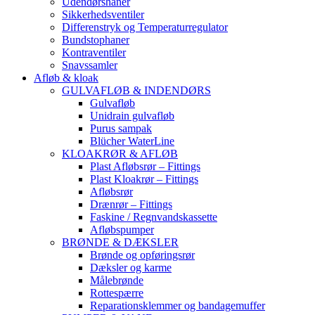
Udendørshaner
Sikkerhedsventiler
Differenstryk og Temperaturregulator
Bundstophaner
Kontraventiler
Snavssamler
Afløb & kloak
GULVAFLØB & INDENDØRS
Gulvafløb
Unidrain gulvafløb
Purus sampak
Blücher WaterLine
KLOAKRØR & AFLØB
Plast Afløbsrør – Fittings
Plast Kloakrør – Fittings
Afløbsrør
Drænrør – Fittings
Faskine / Regnvandskassette
Afløbspumper
BRØNDE & DÆKSLER
Brønde og opføringsrør
Dæksler og karme
Målebrønde
Rottespærre
Reparationsklemmer og bandagemuffer