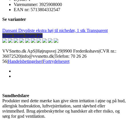
Varenummer: 3925908000
EAN nr: 5713804332547
Se varianter
Dansani Drypliste ekstra høj til nichedør, 1 stk Transparent
Share
Share
Share
Share
Pin
VVSnetto.dk ApS
|
Højrupsvej 29
|
9900 Frederikshavn
|
CVR nr.:
36072520
|
info@vvsnetto.dk
|
Telefon: 70 26 26
56
|
Handelsbetingelser
|
Fortrydelsesret
facebook
youtube
Sundhedsfare
Produkter med dette mærke kan give slem irritation i øjne og på hud,
allergisk hudreaktion, luftvejsirritation, samt sløvhed eller
svimmelhed. Brug øjenbeskyttelse og handsker alt efter risiko, og
sørg for god ventilation.