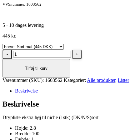
VVSnummer: 1603562
5 - 10 dages levering
445
kr.
Dansani
Drypliste
ekstra
Tilføj til kurv
høj
til
Varenummer (SKU):
nichedør,
1603562
Kategorier:
Alle produkter
,
Lister
1
Beskrivelse
stk
Sort
Beskrivelse
mat
antal
Drypliste ekstra høj til niche (1stk) (DK/N/S)sort
Højde: 2,8
Bredde: 100
Dybde: 1