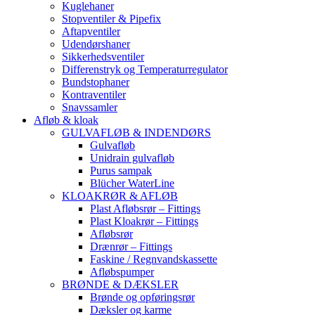
Kuglehaner
Stopventiler & Pipefix
Aftapventiler
Udendørshaner
Sikkerhedsventiler
Differenstryk og Temperaturregulator
Bundstophaner
Kontraventiler
Snavssamler
Afløb & kloak
GULVAFLØB & INDENDØRS
Gulvafløb
Unidrain gulvafløb
Purus sampak
Blücher WaterLine
KLOAKRØR & AFLØB
Plast Afløbsrør – Fittings
Plast Kloakrør – Fittings
Afløbsrør
Drænrør – Fittings
Faskine / Regnvandskassette
Afløbspumper
BRØNDE & DÆKSLER
Brønde og opføringsrør
Dæksler og karme