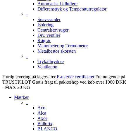
Automatisk Udluftere
Differenstryk og Temperaturregulator
–
Snavssamler
Isolering
Centralstøvsuger
Div. ventiler
Røgrør
Manometer og Termometer
Metalbestos skorsten
–
Trykafbrydere
Ventilation
Hurtig levering på lagervarer
E-mærke certificeret
Fremragende på
TRUSTPILOT
Gratis fragt til pakkeshop ved køb over 1000 DKK
- MAX 20 KG
Mærker
–
Aco
Alca
Axor
Ballofix
BLANCO