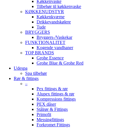
Køkkenvaske
Tilbehør til køkkenvaske
KØKKENUDSTYR
Køkkenkværne
Drikkevandskølere
Tude
BRYGGERS
Bryggers-/Vaskekar
FUNKTIONALITET
Kogende vandhaner
TOP BRANDS
Grohe Essence
Grohe Blue & Grohe Red
Udespa
Spa tilbehør
Rør & fittings
–
Pex fittings & rør
Alupex fittings & rør
Kompressions fittings
PEX dåser
Stålrør & Fittings
Primofit
Messingfittings
Forkromet Fittings