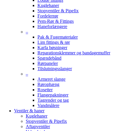
Lodde fittings
Kuglehaner
Stopventiler & Pipefix
Fordelerrør
Pem-Rør & Fittings
Haneforlængere
–
Pak & Fugematerialer
Lim fittings & rør
Karfa bøsninger
Reparationsklemmer og bandagemuffer
Spændebånd
Rørpaneler
Tilslutningsslanger
–
Armeret slange
Rørophæng
Rosetter
Flangepakninger
Tagrender og tag
Vandmålere
Ventiler & haner
Kuglehaner
Stopventiler & Pipefix
Aftapventiler