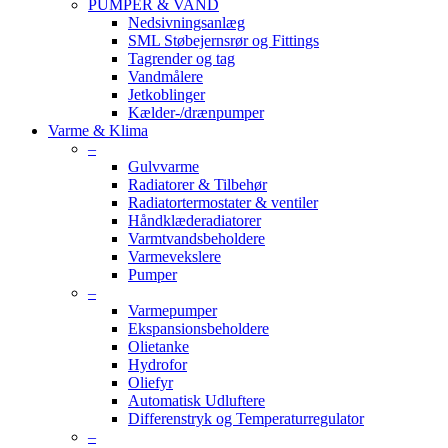
PUMPER & VAND
Nedsivningsanlæg
SML Støbejernsrør og Fittings
Tagrender og tag
Vandmålere
Jetkoblinger
Kælder-/drænpumper
Varme & Klima
–
Gulvvarme
Radiatorer & Tilbehør
Radiatortermostater & ventiler
Håndklæderadiatorer
Varmtvandsbeholdere
Varmevekslere
Pumper
–
Varmepumper
Ekspansionsbeholdere
Olietanke
Hydrofor
Oliefyr
Automatisk Udluftere
Differenstryk og Temperaturregulator
–