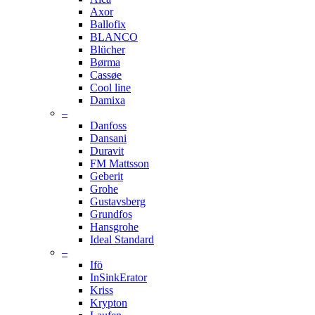
Axor
Ballofix
BLANCO
Blücher
Børma
Cassøe
Cool line
Damixa
–
Danfoss
Dansani
Duravit
FM Mattsson
Geberit
Grohe
Gustavsberg
Grundfos
Hansgrohe
Ideal Standard
–
Ifö
InSinkErator
Kriss
Krypton