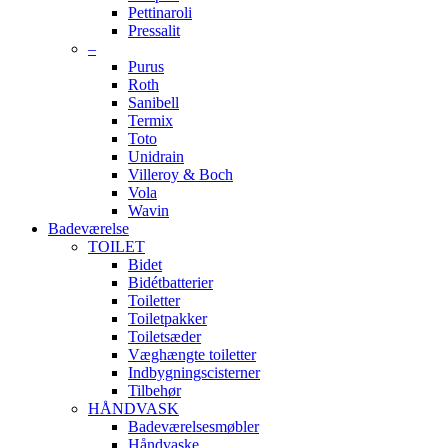
Pettinaroli
Pressalit
–
Purus
Roth
Sanibell
Termix
Toto
Unidrain
Villeroy & Boch
Vola
Wavin
Badeværelse
TOILET
Bidet
Bidétbatterier
Toiletter
Toiletpakker
Toiletsæder
Væghængte toiletter
Indbygningscisterner
Tilbehør
HÅNDVASK
Badeværelsesmøbler
Håndvaske