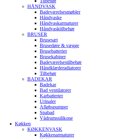
Tilbehør
HÅNDVASK
Badeværelsesmøbler
Håndvaske
Håndvaskarmaturer
Håndvasktilbehør
BRUSER
Brusesæt
Brusedøre & vægge
Brusebatterier
Brusekabiner
Badeværelsestilbehør
Håndklæderadiatorer
Tilbehør
BADEKAR
Badekar
Bad ventilatorer
Karbatterier
Urinaler
Afløbspumper
Spabad
Vådrumssilikone
Køkken
KØKKENVASK
Køkkenarmaturer