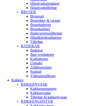
Håndvaskarmaturer
Håndvasktilbehør
BRUSER
Brusesæt
Brusedøre & vægge
Brusebatterier
Brusekabiner
Badeværelsestilbehør
Håndklæderadiatorer
Tilbehør
BADEKAR
Badekar
Bad ventilatorer
Karbatterier
Urinaler
Afløbspumper
Spabad
Vådrumssilikone
Køkken
KØKKENVASK
Køkkenarmaturer
Køkkenvaske
Tilbehør til køkkenvaske
KØKKENUDSTYR
Køkkenkværne