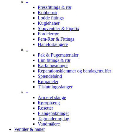
–
Pressfittings & rør
Kobberrør
Lodde fittings
Kuglehaner
Stopventiler & Pipefix
Fordelerrør
Pem-Rør & Fittings
Haneforlængere
–
Pak & Fugematerialer
Lim fittings & rør
Karfa bøsninger
Reparationsklemmer og bandagemuffer
Spændebånd
Rørpaneler
Tilslutningsslanger
–
Armeret slange
Rørophæng
Rosetter
Flangepakninger
Tagrender og tag
Vandmålere
Ventiler & haner