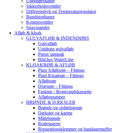
Udendørshaner
Sikkerhedsventiler
Differenstryk og Temperaturregulator
Bundstophaner
Kontraventiler
Snavssamler
Afløb & kloak
GULVAFLØB & INDENDØRS
Gulvafløb
Unidrain gulvafløb
Purus sampak
Blücher WaterLine
KLOAKRØR & AFLØB
Plast Afløbsrør – Fittings
Plast Kloakrør – Fittings
Afløbsrør
Drænrør – Fittings
Faskine / Regnvandskassette
Afløbspumper
BRØNDE & DÆKSLER
Brønde og opføringsrør
Dæksler og karme
Målebrønde
Rottespærre
Reparationsklemmer og bandagemuffer