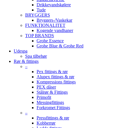
Drikkevandskølere
Tude
BRYGGERS
Bryggers-/Vaskekar
FUNKTIONALITET
Kogende vandhaner
TOP BRANDS
Grohe Essence
Grohe Blue & Grohe Red
Udespa
Spa tilbehør
Rør & fittings
–
Pex fittings & rør
Alupex fittings & rør
Kompressions fittings
PEX dåser
Stålrør & Fittings
Primofit
Messingfittings
Forkromet Fittings
–
Pressfittings & rør
Kobberrør