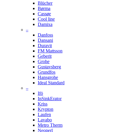
Blücher
Børma
Cassøe
Cool line
Damixa
–
Danfoss
Dansani
Duravit
FM Mattsson
Geberit
Grohe
Gustavsberg
Grundfos
Hansgrohe
Ideal Standard
–
Ifö
InSinkErator
Kriss
Krypton
Laufen
Lavabo
Metro Therm
Neoperl