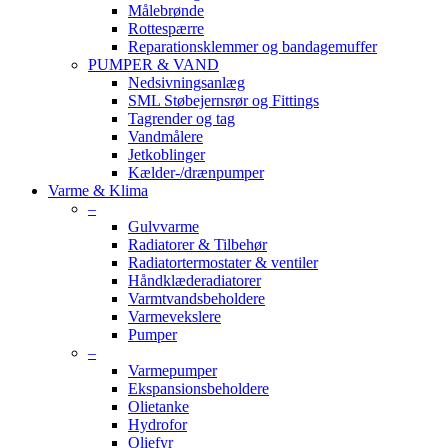
Målebrønde
Rottespærre
Reparationsklemmer og bandagemuffer
PUMPER & VAND
Nedsivningsanlæg
SML Støbejernsrør og Fittings
Tagrender og tag
Vandmålere
Jetkoblinger
Kælder-/drænpumper
Varme & Klima
–
Gulvvarme
Radiatorer & Tilbehør
Radiatortermostater & ventiler
Håndklæderadiatorer
Varmtvandsbeholdere
Varmevekslere
Pumper
–
Varmepumper
Ekspansionsbeholdere
Olietanke
Hydrofor
Oliefyr