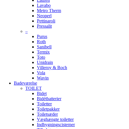
Laufen
Lavabo
Metro Therm
Neoperl
Pettinaroli
Pressalit
–
Purus
Roth
Sanibell
Termix
Toto
Unidrain
Villeroy & Boch
Vola
Wavin
Badeværelse
TOILET
Bidet
Bidétbatterier
Toiletter
Toiletpakker
Toiletsæder
Væghængte toiletter
Indbygningscisterner