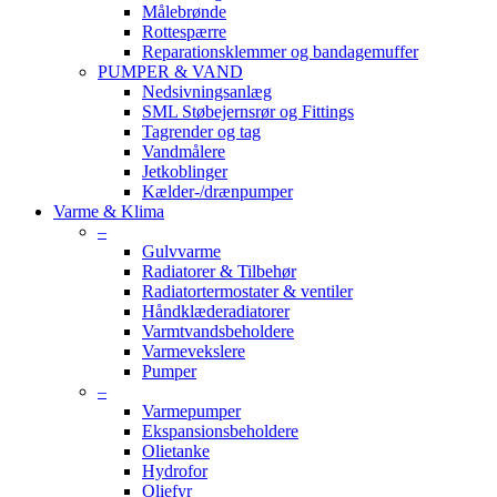
Målebrønde
Rottespærre
Reparationsklemmer og bandagemuffer
PUMPER & VAND
Nedsivningsanlæg
SML Støbejernsrør og Fittings
Tagrender og tag
Vandmålere
Jetkoblinger
Kælder-/drænpumper
Varme & Klima
–
Gulvvarme
Radiatorer & Tilbehør
Radiatortermostater & ventiler
Håndklæderadiatorer
Varmtvandsbeholdere
Varmevekslere
Pumper
–
Varmepumper
Ekspansionsbeholdere
Olietanke
Hydrofor
Oliefyr