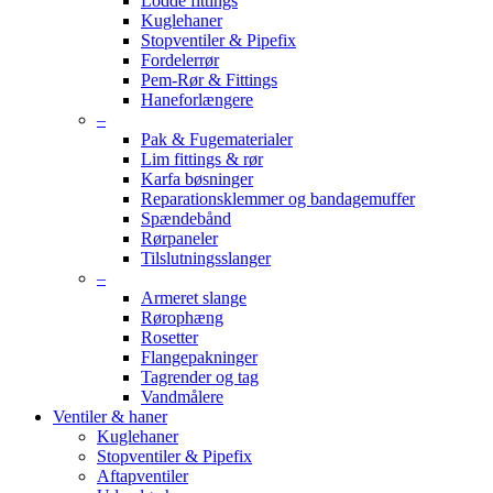
Lodde fittings
Kuglehaner
Stopventiler & Pipefix
Fordelerrør
Pem-Rør & Fittings
Haneforlængere
–
Pak & Fugematerialer
Lim fittings & rør
Karfa bøsninger
Reparationsklemmer og bandagemuffer
Spændebånd
Rørpaneler
Tilslutningsslanger
–
Armeret slange
Rørophæng
Rosetter
Flangepakninger
Tagrender og tag
Vandmålere
Ventiler & haner
Kuglehaner
Stopventiler & Pipefix
Aftapventiler