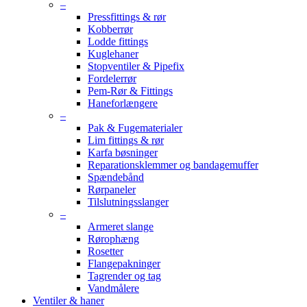
–
Pressfittings & rør
Kobberrør
Lodde fittings
Kuglehaner
Stopventiler & Pipefix
Fordelerrør
Pem-Rør & Fittings
Haneforlængere
–
Pak & Fugematerialer
Lim fittings & rør
Karfa bøsninger
Reparationsklemmer og bandagemuffer
Spændebånd
Rørpaneler
Tilslutningsslanger
–
Armeret slange
Rørophæng
Rosetter
Flangepakninger
Tagrender og tag
Vandmålere
Ventiler & haner