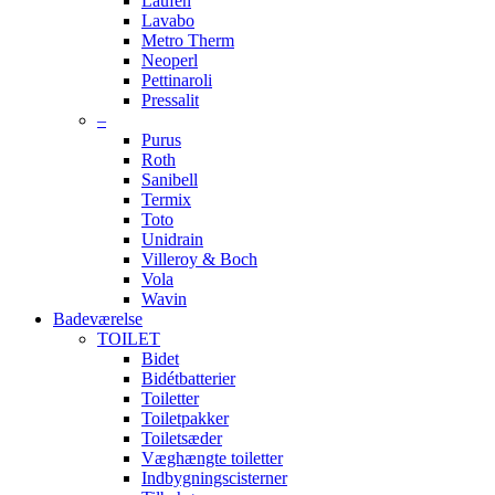
Laufen
Lavabo
Metro Therm
Neoperl
Pettinaroli
Pressalit
–
Purus
Roth
Sanibell
Termix
Toto
Unidrain
Villeroy & Boch
Vola
Wavin
Badeværelse
TOILET
Bidet
Bidétbatterier
Toiletter
Toiletpakker
Toiletsæder
Væghængte toiletter
Indbygningscisterner