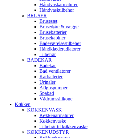
Håndvaskarmaturer
Håndvasktilbehør
BRUSER
Brusesæt
Brusedøre & vægge
Brusebatterier
Brusekabiner
Badeværelsestilbehør
Håndklæderadiatorer
Tilbehør
BADEKAR
Badekar
Bad ventilatorer
Karbatterier
Urinaler
Afløbspumper
Spabad
Vådrumssilikone
Køkken
KØKKENVASK
Køkkenarmaturer
Køkkenvaske
Tilbehør til køkkenvaske
KØKKENUDSTYR
Køkkenkværne