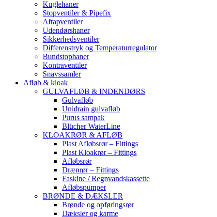
Kuglehaner
Stopventiler & Pipefix
Aftapventiler
Udendørshaner
Sikkerhedsventiler
Differenstryk og Temperaturregulator
Bundstophaner
Kontraventiler
Snavssamler
Afløb & kloak
GULVAFLØB & INDENDØRS
Gulvafløb
Unidrain gulvafløb
Purus sampak
Blücher WaterLine
KLOAKRØR & AFLØB
Plast Afløbsrør – Fittings
Plast Kloakrør – Fittings
Afløbsrør
Drænrør – Fittings
Faskine / Regnvandskassette
Afløbspumper
BRØNDE & DÆKSLER
Brønde og opføringsrør
Dæksler og karme