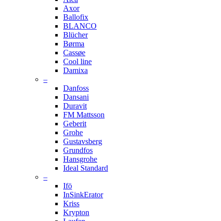
Axor
Ballofix
BLANCO
Blücher
Børma
Cassøe
Cool line
Damixa
–
Danfoss
Dansani
Duravit
FM Mattsson
Geberit
Grohe
Gustavsberg
Grundfos
Hansgrohe
Ideal Standard
–
Ifö
InSinkErator
Kriss
Krypton