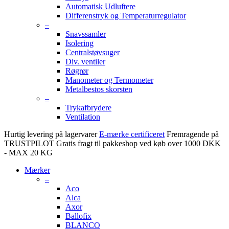
Automatisk Udluftere
Differenstryk og Temperaturregulator
–
Snavssamler
Isolering
Centralstøvsuger
Div. ventiler
Røgrør
Manometer og Termometer
Metalbestos skorsten
–
Trykafbrydere
Ventilation
Hurtig levering på lagervarer
E-mærke certificeret
Fremragende på
TRUSTPILOT
Gratis fragt til pakkeshop ved køb over 1000 DKK
- MAX 20 KG
Mærker
–
Aco
Alca
Axor
Ballofix
BLANCO