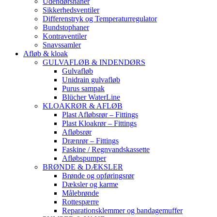
Udendørshaner
Sikkerhedsventiler
Differenstryk og Temperaturregulator
Bundstophaner
Kontraventiler
Snavssamler
Afløb & kloak
GULVAFLØB & INDENDØRS
Gulvafløb
Unidrain gulvafløb
Purus sampak
Blücher WaterLine
KLOAKRØR & AFLØB
Plast Afløbsrør – Fittings
Plast Kloakrør – Fittings
Afløbsrør
Drænrør – Fittings
Faskine / Regnvandskassette
Afløbspumper
BRØNDE & DÆKSLER
Brønde og opføringsrør
Dæksler og karme
Målebrønde
Rottespærre
Reparationsklemmer og bandagemuffer