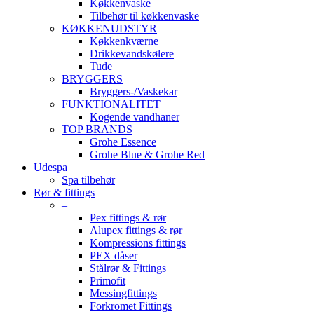
Køkkenvaske
Tilbehør til køkkenvaske
KØKKENUDSTYR
Køkkenkværne
Drikkevandskølere
Tude
BRYGGERS
Bryggers-/Vaskekar
FUNKTIONALITET
Kogende vandhaner
TOP BRANDS
Grohe Essence
Grohe Blue & Grohe Red
Udespa
Spa tilbehør
Rør & fittings
–
Pex fittings & rør
Alupex fittings & rør
Kompressions fittings
PEX dåser
Stålrør & Fittings
Primofit
Messingfittings
Forkromet Fittings