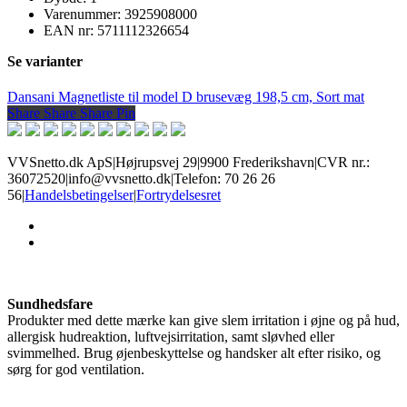
Varenummer: 3925908000
EAN nr: 5711112326654
Se varianter
Dansani Magnetliste til model D brusevæg 198,5 cm, Sort mat
Share
Share
Share
Share
Pin
VVSnetto.dk ApS
|
Højrupsvej 29
|
9900 Frederikshavn
|
CVR nr.:
36072520
|
info@vvsnetto.dk
|
Telefon: 70 26 26
56
|
Handelsbetingelser
|
Fortrydelsesret
facebook
youtube
Sundhedsfare
Produkter med dette mærke kan give slem irritation i øjne og på hud,
allergisk hudreaktion, luftvejsirritation, samt sløvhed eller
svimmelhed. Brug øjenbeskyttelse og handsker alt efter risiko, og
sørg for god ventilation.