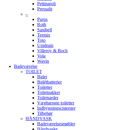
Pettinaroli
Pressalit
–
Purus
Roth
Sanibell
Termix
Toto
Unidrain
Villeroy & Boch
Vola
Wavin
Badeværelse
TOILET
Bidet
Bidétbatterier
Toiletter
Toiletpakker
Toiletsæder
Væghængte toiletter
Indbygningscisterner
Tilbehør
HÅNDVASK
Badeværelsesmøbler
Håndvaske