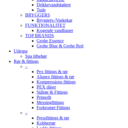
Drikkevandskølere
Tude
BRYGGERS
Bryggers-/Vaskekar
FUNKTIONALITET
Kogende vandhaner
TOP BRANDS
Grohe Essence
Grohe Blue & Grohe Red
Udespa
Spa tilbehør
Rør & fittings
–
Pex fittings & rør
Alupex fittings & rør
Kompressions fittings
PEX dåser
Stålrør & Fittings
Primofit
Messingfittings
Forkromet Fittings
–
Pressfittings & rør
Kobberrør