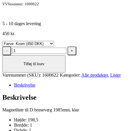
VVSnummer: 1600622
5 - 10 dages levering
450
kr.
Dansani
Magnetliste
til
Tilføj til kurv
model
D
Varenummer (SKU):
brusevæg
1600622
Kategorier:
Alle produkter
,
Lister
198,5
Beskrivelse
cm,
Krom
Beskrivelse
antal
Magnetliste til D brusevæg 1985mm, klar
Højde: 198,5
Bredde: 1
Dybde: 1