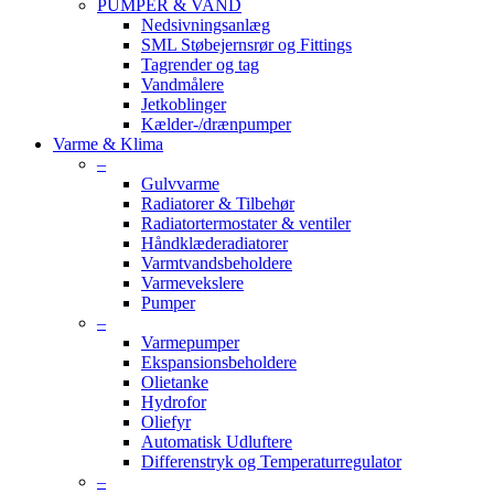
PUMPER & VAND
Nedsivningsanlæg
SML Støbejernsrør og Fittings
Tagrender og tag
Vandmålere
Jetkoblinger
Kælder-/drænpumper
Varme & Klima
–
Gulvvarme
Radiatorer & Tilbehør
Radiatortermostater & ventiler
Håndklæderadiatorer
Varmtvandsbeholdere
Varmevekslere
Pumper
–
Varmepumper
Ekspansionsbeholdere
Olietanke
Hydrofor
Oliefyr
Automatisk Udluftere
Differenstryk og Temperaturregulator
–