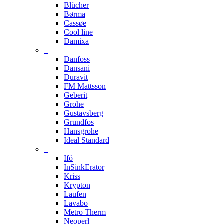
Blücher
Børma
Cassøe
Cool line
Damixa
–
Danfoss
Dansani
Duravit
FM Mattsson
Geberit
Grohe
Gustavsberg
Grundfos
Hansgrohe
Ideal Standard
–
Ifö
InSinkErator
Kriss
Krypton
Laufen
Lavabo
Metro Therm
Neoperl