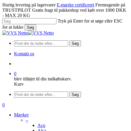
Spring
Hurtig levering på lagervarer
E-mærke certificeret
Fremragende på
til
TRUSTPILOT
Gratis fragt til pakkeshop ved køb over 1000 DKK
hovedindhold
- MAX 20 KG
Tryk på Enter for at søge eller ESC
for at lukke
Søg
Luk
søgning
Søg
Kontakt os
søge
0
blev tilføjet til din indkøbskurv.
Kurv
Menu
Søg
søge
0
Menu
Mærker
–
Aco
Alca