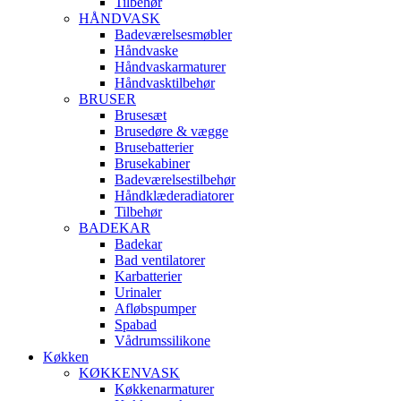
Tilbehør
HÅNDVASK
Badeværelsesmøbler
Håndvaske
Håndvaskarmaturer
Håndvasktilbehør
BRUSER
Brusesæt
Brusedøre & vægge
Brusebatterier
Brusekabiner
Badeværelsestilbehør
Håndklæderadiatorer
Tilbehør
BADEKAR
Badekar
Bad ventilatorer
Karbatterier
Urinaler
Afløbspumper
Spabad
Vådrumssilikone
Køkken
KØKKENVASK
Køkkenarmaturer