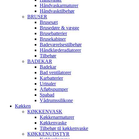
Håndvaskarmaturer
Håndvasktilbehør
BRUSER
Brusesæt
Brusedøre & vægge
Brusebatterier
Brusekabiner
Badeværelsestilbehør
Håndklæderadiatorer
Tilbehør
BADEKAR
Badekar
Bad ventilatorer
Karbatterier
Urinaler
Afløbspumper
Spabad
Vådrumssilikone
Køkken
KØKKENVASK
Køkkenarmaturer
Køkkenvaske
Tilbehør til køkkenvaske
KØKKENUDSTYR