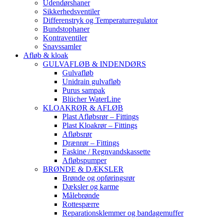
Udendørshaner
Sikkerhedsventiler
Differenstryk og Temperaturregulator
Bundstophaner
Kontraventiler
Snavssamler
Afløb & kloak
GULVAFLØB & INDENDØRS
Gulvafløb
Unidrain gulvafløb
Purus sampak
Blücher WaterLine
KLOAKRØR & AFLØB
Plast Afløbsrør – Fittings
Plast Kloakrør – Fittings
Afløbsrør
Drænrør – Fittings
Faskine / Regnvandskassette
Afløbspumper
BRØNDE & DÆKSLER
Brønde og opføringsrør
Dæksler og karme
Målebrønde
Rottespærre
Reparationsklemmer og bandagemuffer