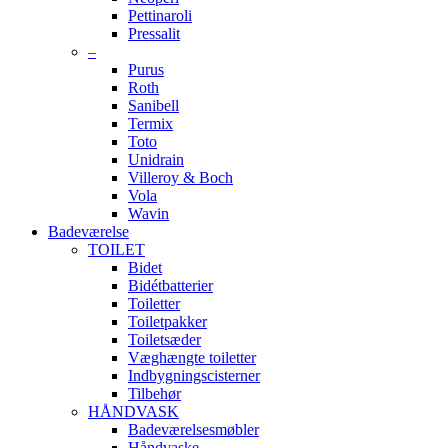
Pettinaroli
Pressalit
–
Purus
Roth
Sanibell
Termix
Toto
Unidrain
Villeroy & Boch
Vola
Wavin
Badeværelse
TOILET
Bidet
Bidétbatterier
Toiletter
Toiletpakker
Toiletsæder
Væghængte toiletter
Indbygningscisterner
Tilbehør
HÅNDVASK
Badeværelsesmøbler
Håndvaske