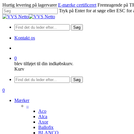
Spring
Hurtig levering på lagervarer
E-mærke certificeret
Fremragende på
til
Tryk på Enter for at søge eller ESC for 
hovedindhold
Luk
søgning
Søg
Kontakt os
søge
0
blev tilføjet til din indkøbskurv.
Kurv
Menu
Søg
søge
0
Menu
Mærker
–
Aco
Alca
Axor
Ballofix
BLANCO