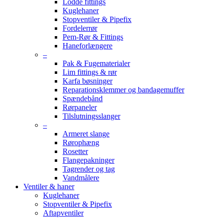
Lodde fittings
Kuglehaner
Stopventiler & Pipefix
Fordelerrør
Pem-Rør & Fittings
Haneforlængere
–
Pak & Fugematerialer
Lim fittings & rør
Karfa bøsninger
Reparationsklemmer og bandagemuffer
Spændebånd
Rørpaneler
Tilslutningsslanger
–
Armeret slange
Rørophæng
Rosetter
Flangepakninger
Tagrender og tag
Vandmålere
Ventiler & haner
Kuglehaner
Stopventiler & Pipefix
Aftapventiler