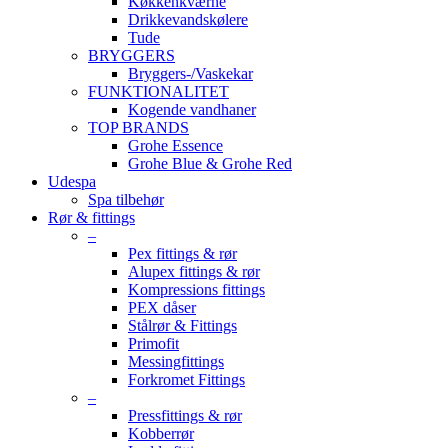
Køkkenkværne
Drikkevandskølere
Tude
BRYGGERS
Bryggers-/Vaskekar
FUNKTIONALITET
Kogende vandhaner
TOP BRANDS
Grohe Essence
Grohe Blue & Grohe Red
Udespa
Spa tilbehør
Rør & fittings
–
Pex fittings & rør
Alupex fittings & rør
Kompressions fittings
PEX dåser
Stålrør & Fittings
Primofit
Messingfittings
Forkromet Fittings
–
Pressfittings & rør
Kobberrør