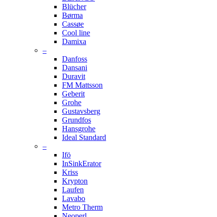
Blücher
Børma
Cassøe
Cool line
Damixa
–
Danfoss
Dansani
Duravit
FM Mattsson
Geberit
Grohe
Gustavsberg
Grundfos
Hansgrohe
Ideal Standard
–
Ifö
InSinkErator
Kriss
Krypton
Laufen
Lavabo
Metro Therm
Neoperl