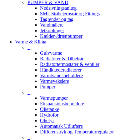
PUMPER & VAND
Nedsivningsanlæg
SML Støbejernsrør og Fittings
Tagrender og tag
Vandmålere
Jetkoblinger
Kælder-/drænpumper
Varme & Klima
–
Gulvvarme
Radiatorer & Tilbehør
Radiatortermostater & ventiler
Håndklæderadiatorer
Varmtvandsbeholdere
Varmevekslere
Pumper
–
Varmepumper
Ekspansionsbeholdere
Olietanke
Hydrofor
Oliefyr
Automatisk Udluftere
Differenstryk og Temperaturregulator
–