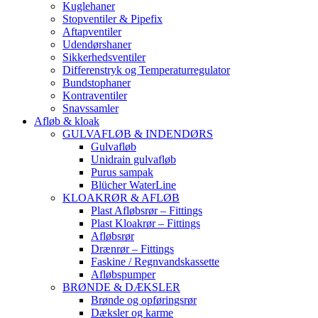
Kuglehaner
Stopventiler & Pipefix
Aftapventiler
Udendørshaner
Sikkerhedsventiler
Differenstryk og Temperaturregulator
Bundstophaner
Kontraventiler
Snavssamler
Afløb & kloak
GULVAFLØB & INDENDØRS
Gulvafløb
Unidrain gulvafløb
Purus sampak
Blücher WaterLine
KLOAKRØR & AFLØB
Plast Afløbsrør – Fittings
Plast Kloakrør – Fittings
Afløbsrør
Drænrør – Fittings
Faskine / Regnvandskassette
Afløbspumper
BRØNDE & DÆKSLER
Brønde og opføringsrør
Dæksler og karme