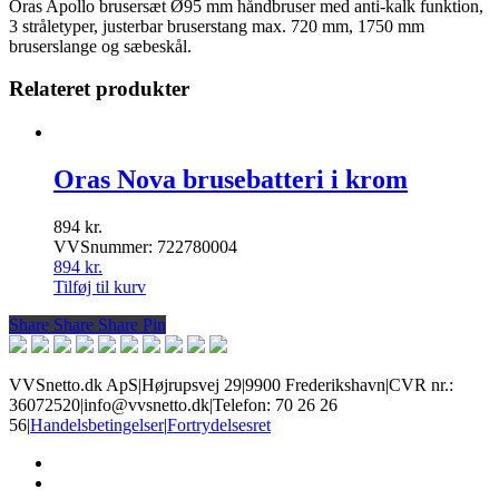
Oras Apollo brusersæt Ø95 mm håndbruser med anti-kalk funktion,
antal
3 stråletyper, justerbar bruserstang max. 720 mm, 1750 mm
bruserslange og sæbeskål.
Relateret produkter
Oras Nova brusebatteri i krom
894
kr.
VVSnummer: 722780004
894
kr.
Tilføj til kurv
Share
Share
Share
Share
Pin
VVSnetto.dk ApS
|
Højrupsvej 29
|
9900 Frederikshavn
|
CVR nr.:
36072520
|
info@vvsnetto.dk
|
Telefon: 70 26 26
56
|
Handelsbetingelser
|
Fortrydelsesret
facebook
youtube