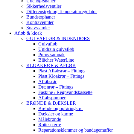
Udendørshaner
Sikkerhedsventiler
Differenstryk og Temperaturregulator
Bundstophaner
Kontraventiler
Snavssamler
Afløb & kloak
GULVAFLØB & INDENDØRS
Gulvafløb
Unidrain gulvafløb
Purus sampak
Blücher WaterLine
KLOAKRØR & AFLØB
Plast Afløbsrør – Fittings
Plast Kloakrør – Fittings
Afløbsrør
Drænrør – Fittings
Faskine / Regnvandskassette
Afløbspumper
BRØNDE & DÆKSLER
Brønde og opføringsrør
Dæksler og karme
Målebrønde
Rottespærre
Reparationsklemmer og bandagemuffer