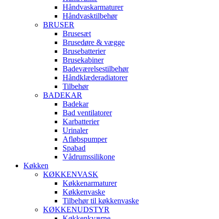
Håndvaskarmaturer
Håndvasktilbehør
BRUSER
Brusesæt
Brusedøre & vægge
Brusebatterier
Brusekabiner
Badeværelsestilbehør
Håndklæderadiatorer
Tilbehør
BADEKAR
Badekar
Bad ventilatorer
Karbatterier
Urinaler
Afløbspumper
Spabad
Vådrumssilikone
Køkken
KØKKENVASK
Køkkenarmaturer
Køkkenvaske
Tilbehør til køkkenvaske
KØKKENUDSTYR
Køkkenkværne