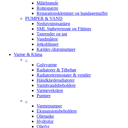
Målebrønde
Rottespærre
Reparationsklemmer og bandagemuffer
PUMPER & VAND
Nedsivningsanlæg
SML Støbejernsrør og Fittings
Tagrender og tag
Vandmålere
Jetkoblinger
Kælder-/drænpumper
Varme & Klima
–
Gulvvarme
Radiatorer & Tilbehør
Radiatortermostater & ventiler
Håndklæderadiatorer
Varmtvandsbeholdere
Varmevekslere
Pumper
–
Varmepumper
Ekspansionsbeholdere
Olietanke
Hydrofor
Oliefyr