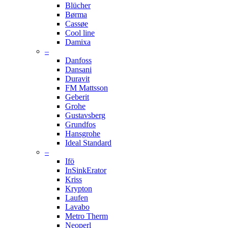
Blücher
Børma
Cassøe
Cool line
Damixa
–
Danfoss
Dansani
Duravit
FM Mattsson
Geberit
Grohe
Gustavsberg
Grundfos
Hansgrohe
Ideal Standard
–
Ifö
InSinkErator
Kriss
Krypton
Laufen
Lavabo
Metro Therm
Neoperl