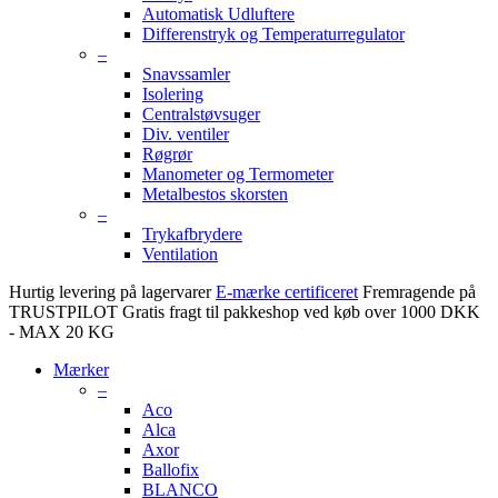
Automatisk Udluftere
Differenstryk og Temperaturregulator
–
Snavssamler
Isolering
Centralstøvsuger
Div. ventiler
Røgrør
Manometer og Termometer
Metalbestos skorsten
–
Trykafbrydere
Ventilation
Hurtig levering på lagervarer
E-mærke certificeret
Fremragende på
TRUSTPILOT
Gratis fragt til pakkeshop ved køb over 1000 DKK
- MAX 20 KG
Mærker
–
Aco
Alca
Axor
Ballofix
BLANCO