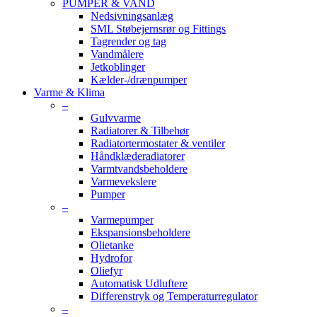
PUMPER & VAND
Nedsivningsanlæg
SML Støbejernsrør og Fittings
Tagrender og tag
Vandmålere
Jetkoblinger
Kælder-/drænpumper
Varme & Klima
–
Gulvvarme
Radiatorer & Tilbehør
Radiatortermostater & ventiler
Håndklæderadiatorer
Varmtvandsbeholdere
Varmevekslere
Pumper
–
Varmepumper
Ekspansionsbeholdere
Olietanke
Hydrofor
Oliefyr
Automatisk Udluftere
Differenstryk og Temperaturregulator
–