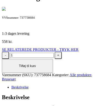
VVSnummer: 737758684
1-3 dages levering
558
kr.
SE RELATEREDE PRODUKTER - TRYK HER
Oras
Apollo
brusesæt
Tilføj til kurv
i
krom
Varenummer (SKU):
med
737758684
Kategorier:
Alle produkter
,
Brusesæt
3
stråletyper
Beskrivelse
og
1750
Beskrivelse
mm
bruserslange
Ø95