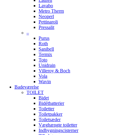
Laufen
Lavabo
Metro Therm
Neoperl
Pettinaroli
Pressalit
–
Purus
Roth
Sanibell
Termix
Toto
Unidrain
Villeroy & Boch
Vola
Wavin
Badeværelse
TOILET
Bidet
Bidétbatterier
Toiletter
Toiletpakker
Toiletsæder
Væghængte toiletter
Indbygningscisterner