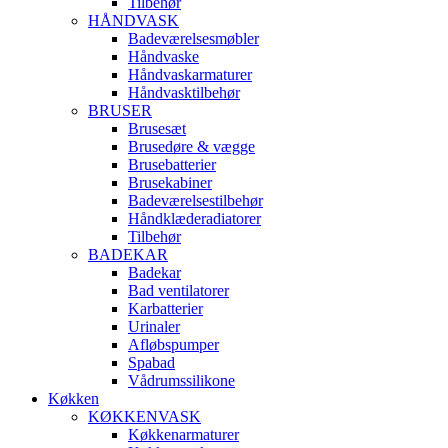
Tilbehør
HÅNDVASK
Badeværelsesmøbler
Håndvaske
Håndvaskarmaturer
Håndvasktilbehør
BRUSER
Brusesæt
Brusedøre & vægge
Brusebatterier
Brusekabiner
Badeværelsestilbehør
Håndklæderadiatorer
Tilbehør
BADEKAR
Badekar
Bad ventilatorer
Karbatterier
Urinaler
Afløbspumper
Spabad
Vådrumssilikone
Køkken
KØKKENVASK
Køkkenarmaturer