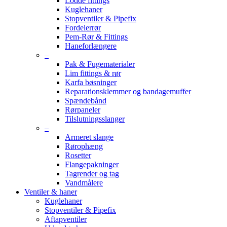
Lodde fittings
Kuglehaner
Stopventiler & Pipefix
Fordelerrør
Pem-Rør & Fittings
Haneforlængere
–
Pak & Fugematerialer
Lim fittings & rør
Karfa bøsninger
Reparationsklemmer og bandagemuffer
Spændebånd
Rørpaneler
Tilslutningsslanger
–
Armeret slange
Rørophæng
Rosetter
Flangepakninger
Tagrender og tag
Vandmålere
Ventiler & haner
Kuglehaner
Stopventiler & Pipefix
Aftapventiler