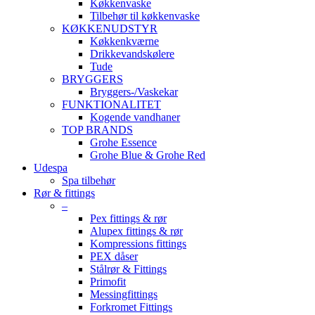
Køkkenvaske
Tilbehør til køkkenvaske
KØKKENUDSTYR
Køkkenkværne
Drikkevandskølere
Tude
BRYGGERS
Bryggers-/Vaskekar
FUNKTIONALITET
Kogende vandhaner
TOP BRANDS
Grohe Essence
Grohe Blue & Grohe Red
Udespa
Spa tilbehør
Rør & fittings
–
Pex fittings & rør
Alupex fittings & rør
Kompressions fittings
PEX dåser
Stålrør & Fittings
Primofit
Messingfittings
Forkromet Fittings