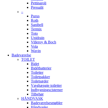
Pettinaroli
Pressalit
–
Purus
Roth
Sanibell
Termix
Toto
Unidrain
Villeroy & Boch
Vola
Wavin
Badeværelse
TOILET
Bidet
Bidétbatterier
Toiletter
Toiletpakker
Toiletsæder
Væghængte toiletter
Indbygningscisterner
Tilbehør
HÅNDVASK
Badeværelsesmøbler
Håndvaske