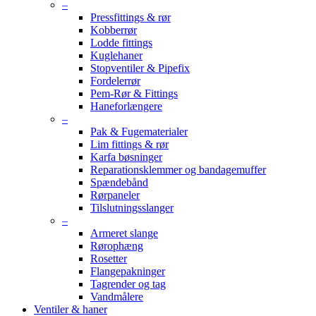
–
Pressfittings & rør
Kobberrør
Lodde fittings
Kuglehaner
Stopventiler & Pipefix
Fordelerrør
Pem-Rør & Fittings
Haneforlængere
–
Pak & Fugematerialer
Lim fittings & rør
Karfa bøsninger
Reparationsklemmer og bandagemuffer
Spændebånd
Rørpaneler
Tilslutningsslanger
–
Armeret slange
Rørophæng
Rosetter
Flangepakninger
Tagrender og tag
Vandmålere
Ventiler & haner