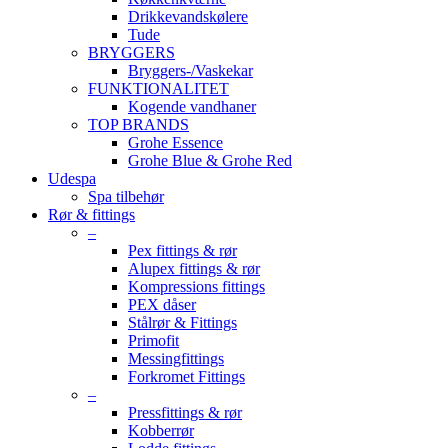
Drikkevandskølere
Tude
BRYGGERS
Bryggers-/Vaskekar
FUNKTIONALITET
Kogende vandhaner
TOP BRANDS
Grohe Essence
Grohe Blue & Grohe Red
Udespa
Spa tilbehør
Rør & fittings
–
Pex fittings & rør
Alupex fittings & rør
Kompressions fittings
PEX dåser
Stålrør & Fittings
Primofit
Messingfittings
Forkromet Fittings
–
Pressfittings & rør
Kobberrør