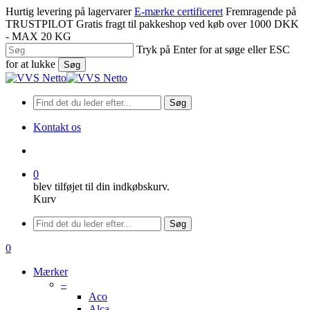
Spring
Hurtig levering på lagervarer
E-mærke certificeret
Fremragende på
til
TRUSTPILOT
Gratis fragt til pakkeshop ved køb over 1000 DKK
hovedindhold
- MAX 20 KG
Tryk på Enter for at søge eller ESC
for at lukke
Søg
Luk
søgning
Søg
Kontakt os
søge
0
blev tilføjet til din indkøbskurv.
Kurv
Menu
Søg
søge
0
Menu
Mærker
–
Aco
Alca