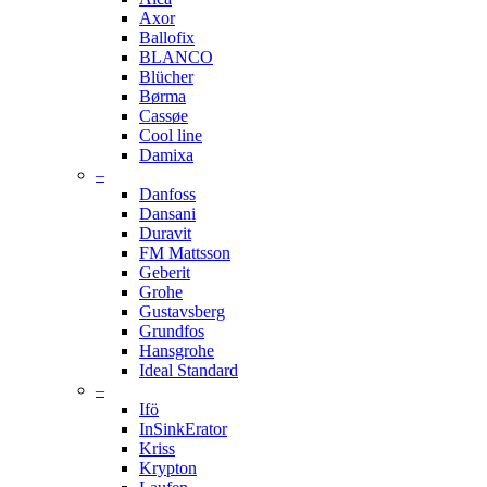
Axor
Ballofix
BLANCO
Blücher
Børma
Cassøe
Cool line
Damixa
–
Danfoss
Dansani
Duravit
FM Mattsson
Geberit
Grohe
Gustavsberg
Grundfos
Hansgrohe
Ideal Standard
–
Ifö
InSinkErator
Kriss
Krypton