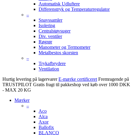
Automatisk Udluftere
Differenstryk og Temperaturregulator
–
Snavssamler
Isolering
Centralstøvsuger
Div. ventiler
Røgrør
Manometer og Termometer
Metalbestos skorsten
–
Trykafbrydere
Ventilation
Hurtig levering på lagervarer
E-mærke certificeret
Fremragende på
TRUSTPILOT
Gratis fragt til pakkeshop ved køb over 1000 DKK
- MAX 20 KG
Mærker
–
Aco
Alca
Axor
Ballofix
BLANCO