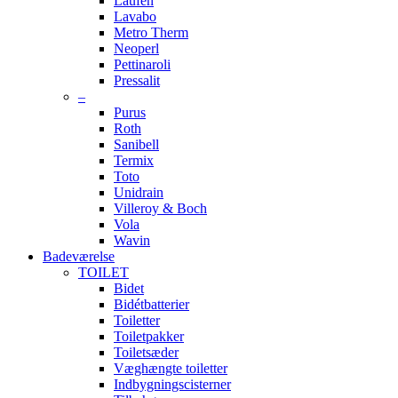
Laufen
Lavabo
Metro Therm
Neoperl
Pettinaroli
Pressalit
–
Purus
Roth
Sanibell
Termix
Toto
Unidrain
Villeroy & Boch
Vola
Wavin
Badeværelse
TOILET
Bidet
Bidétbatterier
Toiletter
Toiletpakker
Toiletsæder
Væghængte toiletter
Indbygningscisterner