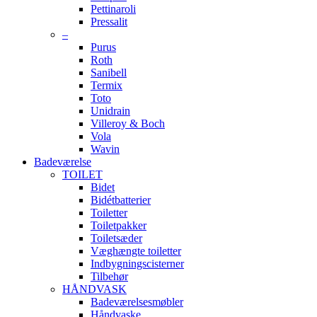
Pettinaroli
Pressalit
–
Purus
Roth
Sanibell
Termix
Toto
Unidrain
Villeroy & Boch
Vola
Wavin
Badeværelse
TOILET
Bidet
Bidétbatterier
Toiletter
Toiletpakker
Toiletsæder
Væghængte toiletter
Indbygningscisterner
Tilbehør
HÅNDVASK
Badeværelsesmøbler
Håndvaske