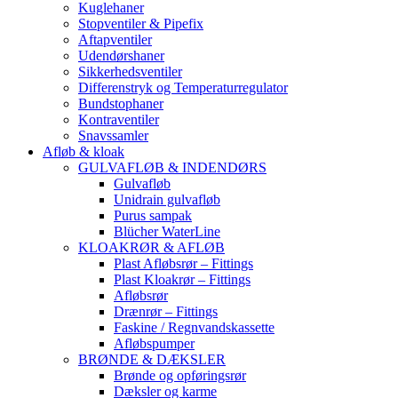
Kuglehaner
Stopventiler & Pipefix
Aftapventiler
Udendørshaner
Sikkerhedsventiler
Differenstryk og Temperaturregulator
Bundstophaner
Kontraventiler
Snavssamler
Afløb & kloak
GULVAFLØB & INDENDØRS
Gulvafløb
Unidrain gulvafløb
Purus sampak
Blücher WaterLine
KLOAKRØR & AFLØB
Plast Afløbsrør – Fittings
Plast Kloakrør – Fittings
Afløbsrør
Drænrør – Fittings
Faskine / Regnvandskassette
Afløbspumper
BRØNDE & DÆKSLER
Brønde og opføringsrør
Dæksler og karme