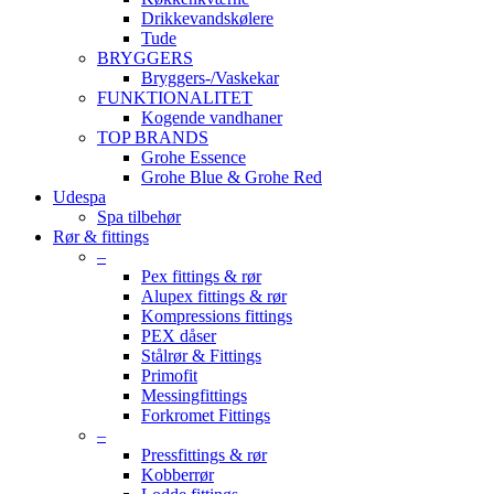
Drikkevandskølere
Tude
BRYGGERS
Bryggers-/Vaskekar
FUNKTIONALITET
Kogende vandhaner
TOP BRANDS
Grohe Essence
Grohe Blue & Grohe Red
Udespa
Spa tilbehør
Rør & fittings
–
Pex fittings & rør
Alupex fittings & rør
Kompressions fittings
PEX dåser
Stålrør & Fittings
Primofit
Messingfittings
Forkromet Fittings
–
Pressfittings & rør
Kobberrør