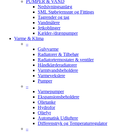
PUMPER & VAND
Nedsivningsanlæg
SML Støbejernsrør og Fittings
Tagrender og tag
Vandmålere
Jetkoblinger
Kælder-/drænpumper
Varme & Klima
–
Gulvvarme
Radiatorer & Tilbehør
Radiatortermostater & ventiler
Håndklæderadiatorer
Varmtvandsbeholdere
Varmevekslere
Pumper
–
Varmepumper
Ekspansionsbeholdere
Olietanke
Hydrofor
Oliefyr
Automatisk Udluftere
Differenstryk og Temperaturregulator
–