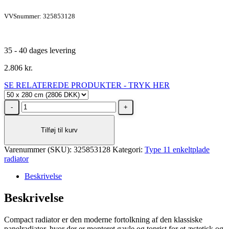
VVSnummer: 325853128
35 - 40 dages levering
2.806
kr.
SE RELATEREDE PRODUKTER - TRYK HER
Stelrad
Unite
Type
Tilføj til kurv
11
radiator
Varenummer (SKU):
H500
325853128
Kategori:
Type 11 enkeltplade
radiator
L2800,
4X½
Beskrivelse
-
22
Beskrivelse
m²
antal
Compact radiator er den moderne fortolkning af den klassiske
panelradiator, hvor der er monteret gavle og toprist for et æstetisk og