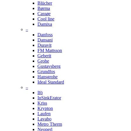
Blücher
Børma
Cassøe
Cool line
Damixa
–
Danfoss
Dansani
Duravit
FM Mattsson
Geberit
Grohe
Gustavsberg
Grundfos
Hansgrohe
Ideal Standard
–
Ifö
InSinkErator
Kriss
Krypton
Laufen
Lavabo
Metro Therm
Neoperl