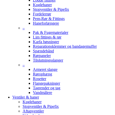
Lodde fittings
Kuglehaner
Stopventiler & Pipefix
Fordelerrør
Pem-Rør & Fittings
Haneforlængere
–
Pak & Fugematerialer
Lim fittings & rør
Karfa bøsninger
Reparationsklemmer og bandagemuffer
Spændebånd
Rørpaneler
Tilslutningsslanger
–
Armeret slange
Rørophæng
Rosetter
Flangepakninger
Tagrender og tag
Vandmålere
Ventiler & haner
Kuglehaner
Stopventiler & Pipefix
Aftapventiler