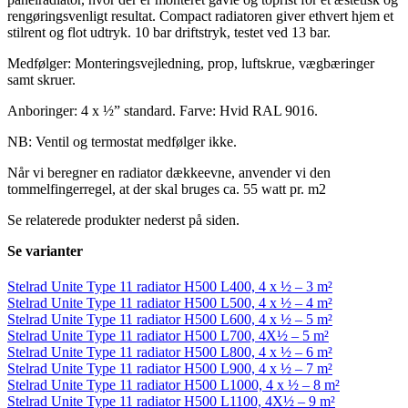
rengøringsvenligt resultat. Compact radiatoren giver ethvert hjem et
stilrent og flot udtryk. 10 bar driftstryk, testet ved 13 bar.
Medfølger: Monteringsvejledning, prop, luftskrue, vægbæringer
samt skruer.
Anboringer: 4 x ½” standard. Farve: Hvid RAL 9016.
NB: Ventil og termostat medfølger ikke.
Når vi beregner en radiator dækkeevne, anvender vi den
tommelfingerregel, at der skal bruges ca. 55 watt pr. m2
Se relaterede produkter nederst på siden.
Se varianter
Stelrad Unite Type 11 radiator H500 L400, 4 x ½ – 3 m²
Stelrad Unite Type 11 radiator H500 L500, 4 x ½ – 4 m²
Stelrad Unite Type 11 radiator H500 L600, 4 x ½ – 5 m²
Stelrad Unite Type 11 radiator H500 L700, 4X½ – 5 m²
Stelrad Unite Type 11 radiator H500 L800, 4 x ½ – 6 m²
Stelrad Unite Type 11 radiator H500 L900, 4 x ½ – 7 m²
Stelrad Unite Type 11 radiator H500 L1000, 4 x ½ – 8 m²
Stelrad Unite Type 11 radiator H500 L1100, 4X½ – 9 m²