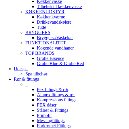
Køkkenvaske
Tilbehør til køkkenvaske
KØKKENUDSTYR
Køkkenkværne
Drikkevandskølere
Tude
BRYGGERS
Bryggers-/Vaskekar
FUNKTIONALITET
Kogende vandhaner
TOP BRANDS
Grohe Essence
Grohe Blue & Grohe Red
Udespa
Spa tilbehør
Rør & fittings
–
Pex fittings & rør
Alupex fittings & rør
Kompressions fittings
PEX dåser
Stålrør & Fittings
Primofit
Messingfittings
Forkromet Fittings