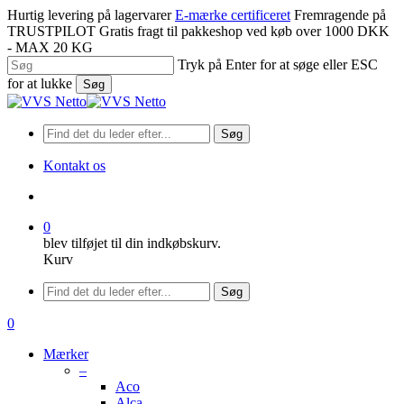
Spring
Hurtig levering på lagervarer
E-mærke certificeret
Fremragende på
til
TRUSTPILOT
Gratis fragt til pakkeshop ved køb over 1000 DKK
hovedindhold
- MAX 20 KG
Tryk på Enter for at søge eller ESC
for at lukke
Søg
Luk
søgning
Søg
Kontakt os
søge
0
blev tilføjet til din indkøbskurv.
Kurv
Menu
Søg
søge
0
Menu
Mærker
–
Aco
Alca