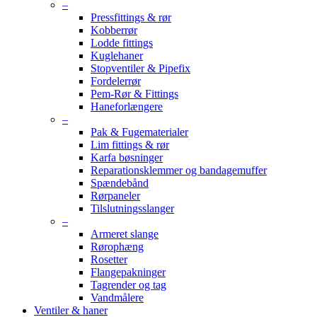
–
Pressfittings & rør
Kobberrør
Lodde fittings
Kuglehaner
Stopventiler & Pipefix
Fordelerrør
Pem-Rør & Fittings
Haneforlængere
–
Pak & Fugematerialer
Lim fittings & rør
Karfa bøsninger
Reparationsklemmer og bandagemuffer
Spændebånd
Rørpaneler
Tilslutningsslanger
–
Armeret slange
Rørophæng
Rosetter
Flangepakninger
Tagrender og tag
Vandmålere
Ventiler & haner