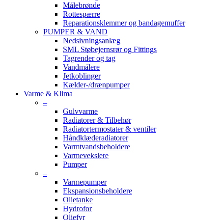
Målebrønde
Rottespærre
Reparationsklemmer og bandagemuffer
PUMPER & VAND
Nedsivningsanlæg
SML Støbejernsrør og Fittings
Tagrender og tag
Vandmålere
Jetkoblinger
Kælder-/drænpumper
Varme & Klima
–
Gulvvarme
Radiatorer & Tilbehør
Radiatortermostater & ventiler
Håndklæderadiatorer
Varmtvandsbeholdere
Varmevekslere
Pumper
–
Varmepumper
Ekspansionsbeholdere
Olietanke
Hydrofor
Oliefyr