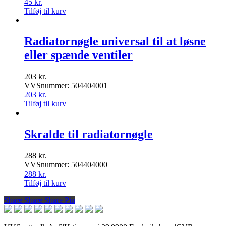
45
kr.
Tilføj til kurv
Radiatornøgle universal til at løsne
eller spænde ventiler
203
kr.
VVSnummer: 504404001
203
kr.
Tilføj til kurv
Skralde til radiatornøgle
288
kr.
VVSnummer: 504404000
288
kr.
Tilføj til kurv
Share
Share
Share
Share
Pin