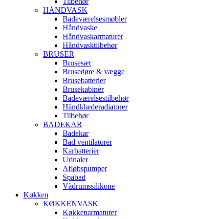
Tilbehør
HÅNDVASK
Badeværelsesmøbler
Håndvaske
Håndvaskarmaturer
Håndvasktilbehør
BRUSER
Brusesæt
Brusedøre & vægge
Brusebatterier
Brusekabiner
Badeværelsestilbehør
Håndklæderadiatorer
Tilbehør
BADEKAR
Badekar
Bad ventilatorer
Karbatterier
Urinaler
Afløbspumper
Spabad
Vådrumssilikone
Køkken
KØKKENVASK
Køkkenarmaturer