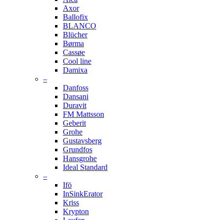
Axor
Ballofix
BLANCO
Blücher
Børma
Cassøe
Cool line
Damixa
–
Danfoss
Dansani
Duravit
FM Mattsson
Geberit
Grohe
Gustavsberg
Grundfos
Hansgrohe
Ideal Standard
–
Ifö
InSinkErator
Kriss
Krypton