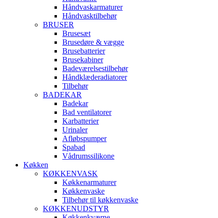
Håndvaskarmaturer
Håndvasktilbehør
BRUSER
Brusesæt
Brusedøre & vægge
Brusebatterier
Brusekabiner
Badeværelsestilbehør
Håndklæderadiatorer
Tilbehør
BADEKAR
Badekar
Bad ventilatorer
Karbatterier
Urinaler
Afløbspumper
Spabad
Vådrumssilikone
Køkken
KØKKENVASK
Køkkenarmaturer
Køkkenvaske
Tilbehør til køkkenvaske
KØKKENUDSTYR
Køkkenkværne