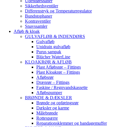
Udendørshaner
Sikkerhedsventiler
Differenstryk og Temperaturregulator
Bundstophaner
Kontraventiler
Snavssamler
Afløb & kloak
GULVAFLØB & INDENDØRS
Gulvafløb
Unidrain gulvafløb
Purus sampak
Blücher WaterLine
KLOAKRØR & AFLØB
Plast Afløbsrør – Fittings
Plast Kloakrør – Fittings
Afløbsrør
Drænrør – Fittings
Faskine / Regnvandskassette
Afløbspumper
BRØNDE & DÆKSLER
Brønde og opføringsrør
Dæksler og karme
Målebrønde
Rottespærre
Reparationsklemmer og bandagemuffer