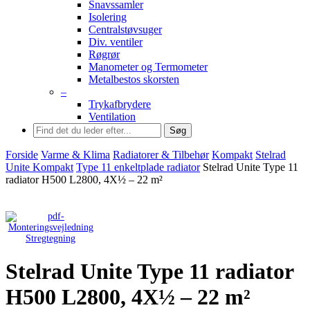
Snavssamler
Isolering
Centralstøvsuger
Div. ventiler
Røgrør
Manometer og Termometer
Metalbestos skorsten
–
Trykafbrydere
Ventilation
Søg
Forside
Varme & Klima
Radiatorer & Tilbehør
Kompakt
Stelrad
Unite Kompakt
Type 11 enkeltplade radiator
Stelrad Unite Type 11
radiator H500 L2800, 4X½ – 22 m²
Stregtegning
Stelrad Unite Type 11 radiator
H500 L2800, 4X½ – 22 m²