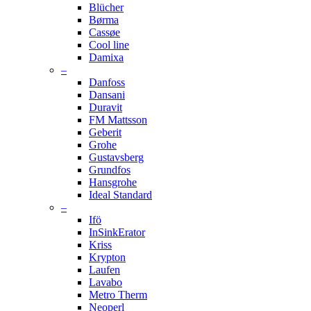
Blücher
Børma
Cassøe
Cool line
Damixa
–
Danfoss
Dansani
Duravit
FM Mattsson
Geberit
Grohe
Gustavsberg
Grundfos
Hansgrohe
Ideal Standard
–
Ifö
InSinkErator
Kriss
Krypton
Laufen
Lavabo
Metro Therm
Neoperl