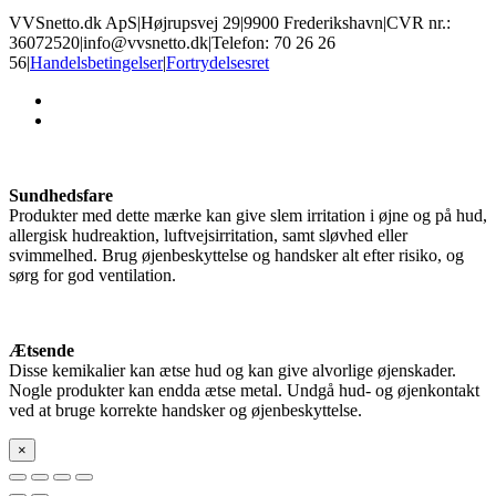
VVSnetto.dk ApS
|
Højrupsvej 29
|
9900 Frederikshavn
|
CVR nr.:
36072520
|
info@vvsnetto.dk
|
Telefon: 70 26 26
56
|
Handelsbetingelser
|
Fortrydelsesret
facebook
youtube
Sundhedsfare
Produkter med dette mærke kan give slem irritation i øjne og på hud,
allergisk hudreaktion, luftvejsirritation, samt sløvhed eller
svimmelhed. Brug øjenbeskyttelse og handsker alt efter risiko, og
sørg for god ventilation.
Ætsende
Disse kemikalier kan ætse hud og kan give alvorlige øjenskader.
Nogle produkter kan endda ætse metal. Undgå hud- og øjenkontakt
ved at bruge korrekte handsker og øjenbeskyttelse.
×