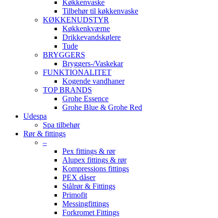
Køkkenvaske
Tilbehør til køkkenvaske
KØKKENUDSTYR
Køkkenkværne
Drikkevandskølere
Tude
BRYGGERS
Bryggers-/Vaskekar
FUNKTIONALITET
Kogende vandhaner
TOP BRANDS
Grohe Essence
Grohe Blue & Grohe Red
Udespa
Spa tilbehør
Rør & fittings
–
Pex fittings & rør
Alupex fittings & rør
Kompressions fittings
PEX dåser
Stålrør & Fittings
Primofit
Messingfittings
Forkromet Fittings