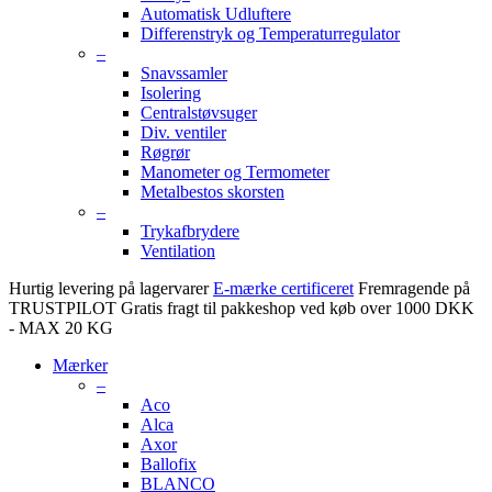
Automatisk Udluftere
Differenstryk og Temperaturregulator
–
Snavssamler
Isolering
Centralstøvsuger
Div. ventiler
Røgrør
Manometer og Termometer
Metalbestos skorsten
–
Trykafbrydere
Ventilation
Hurtig levering på lagervarer
E-mærke certificeret
Fremragende på
TRUSTPILOT
Gratis fragt til pakkeshop ved køb over 1000 DKK
- MAX 20 KG
Mærker
–
Aco
Alca
Axor
Ballofix
BLANCO