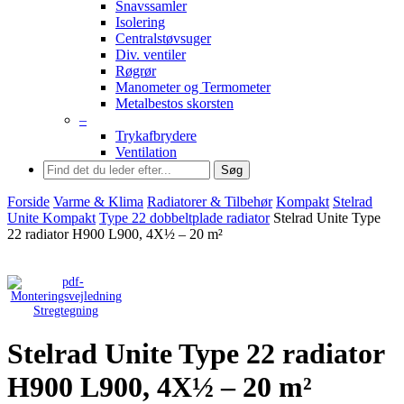
Snavssamler
Isolering
Centralstøvsuger
Div. ventiler
Røgrør
Manometer og Termometer
Metalbestos skorsten
–
Trykafbrydere
Ventilation
Søg
Forside
Varme & Klima
Radiatorer & Tilbehør
Kompakt
Stelrad
Unite Kompakt
Type 22 dobbeltplade radiator
Stelrad Unite Type
22 radiator H900 L900, 4X½ – 20 m²
Stregtegning
Stelrad Unite Type 22 radiator
H900 L900, 4X½ – 20 m²