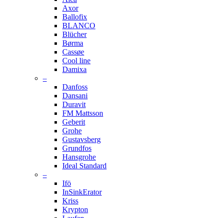
Axor
Ballofix
BLANCO
Blücher
Børma
Cassøe
Cool line
Damixa
–
Danfoss
Dansani
Duravit
FM Mattsson
Geberit
Grohe
Gustavsberg
Grundfos
Hansgrohe
Ideal Standard
–
Ifö
InSinkErator
Kriss
Krypton