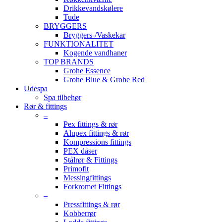
Drikkevandskølere
Tude
BRYGGERS
Bryggers-/Vaskekar
FUNKTIONALITET
Kogende vandhaner
TOP BRANDS
Grohe Essence
Grohe Blue & Grohe Red
Udespa
Spa tilbehør
Rør & fittings
–
Pex fittings & rør
Alupex fittings & rør
Kompressions fittings
PEX dåser
Stålrør & Fittings
Primofit
Messingfittings
Forkromet Fittings
–
Pressfittings & rør
Kobberrør