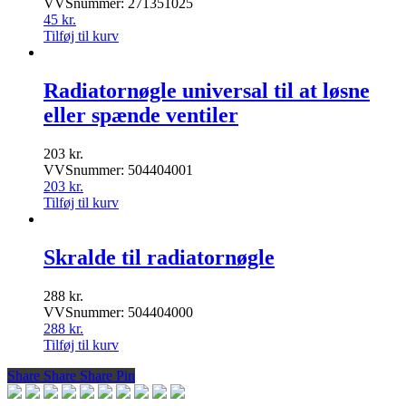
VVSnummer: 271351025
45
kr.
Tilføj til kurv
Radiatornøgle universal til at løsne
eller spænde ventiler
203
kr.
VVSnummer: 504404001
203
kr.
Tilføj til kurv
Skralde til radiatornøgle
288
kr.
VVSnummer: 504404000
288
kr.
Tilføj til kurv
Share
Share
Share
Share
Pin