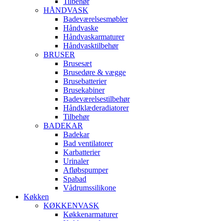
Tilbehør
HÅNDVASK
Badeværelsesmøbler
Håndvaske
Håndvaskarmaturer
Håndvasktilbehør
BRUSER
Brusesæt
Brusedøre & vægge
Brusebatterier
Brusekabiner
Badeværelsestilbehør
Håndklæderadiatorer
Tilbehør
BADEKAR
Badekar
Bad ventilatorer
Karbatterier
Urinaler
Afløbspumper
Spabad
Vådrumssilikone
Køkken
KØKKENVASK
Køkkenarmaturer