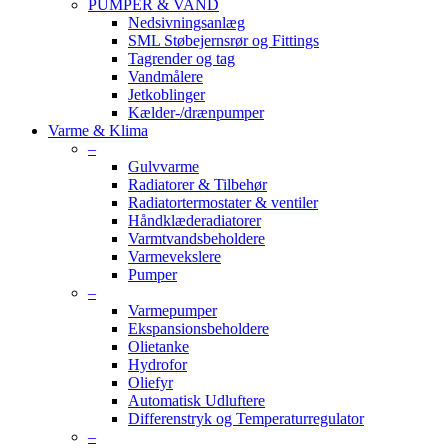
PUMPER & VAND
Nedsivningsanlæg
SML Støbejernsrør og Fittings
Tagrender og tag
Vandmålere
Jetkoblinger
Kælder-/drænpumper
Varme & Klima
–
Gulvvarme
Radiatorer & Tilbehør
Radiatortermostater & ventiler
Håndklæderadiatorer
Varmtvandsbeholdere
Varmevekslere
Pumper
–
Varmepumper
Ekspansionsbeholdere
Olietanke
Hydrofor
Oliefyr
Automatisk Udluftere
Differenstryk og Temperaturregulator
–