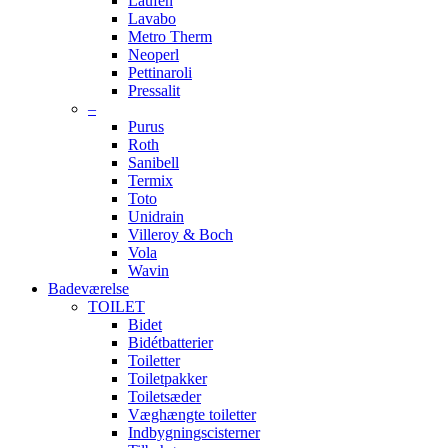
Laufen
Lavabo
Metro Therm
Neoperl
Pettinaroli
Pressalit
–
Purus
Roth
Sanibell
Termix
Toto
Unidrain
Villeroy & Boch
Vola
Wavin
Badeværelse
TOILET
Bidet
Bidétbatterier
Toiletter
Toiletpakker
Toiletsæder
Væghængte toiletter
Indbygningscisterner