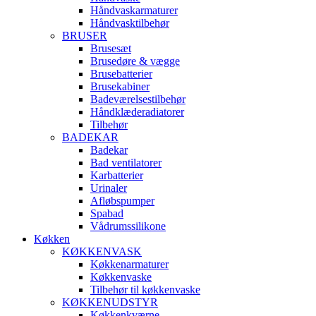
Håndvaskarmaturer
Håndvasktilbehør
BRUSER
Brusesæt
Brusedøre & vægge
Brusebatterier
Brusekabiner
Badeværelsestilbehør
Håndklæderadiatorer
Tilbehør
BADEKAR
Badekar
Bad ventilatorer
Karbatterier
Urinaler
Afløbspumper
Spabad
Vådrumssilikone
Køkken
KØKKENVASK
Køkkenarmaturer
Køkkenvaske
Tilbehør til køkkenvaske
KØKKENUDSTYR
Køkkenkværne