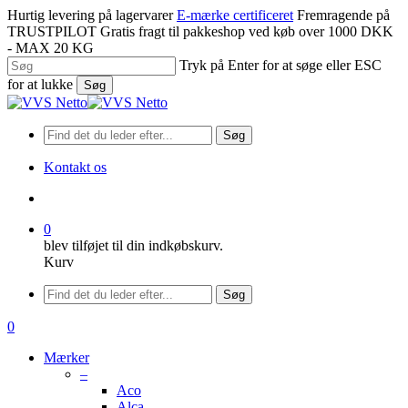
Spring
Hurtig levering på lagervarer
E-mærke certificeret
Fremragende på
til
TRUSTPILOT
Gratis fragt til pakkeshop ved køb over 1000 DKK
hovedindhold
- MAX 20 KG
Tryk på Enter for at søge eller ESC
for at lukke
Søg
Luk
søgning
Søg
Kontakt os
søge
0
blev tilføjet til din indkøbskurv.
Kurv
Menu
Søg
søge
0
Menu
Mærker
–
Aco
Alca