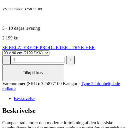
VVSnummer: 325877109
5 - 10 dages levering
2.199
kr.
SE RELATEREDE PRODUKTER - TRYK HER
Stelrad
Unite
Type
Tilføj til kurv
22
radiator
Varenummer (SKU):
H900
325877109
Kategori:
Type 22 dobbeltplade
radiator
L900,
4X½
Beskrivelse
-
20
Beskrivelse
m²
antal
Compact radiator er den moderne fortolkning af den klassiske
panelradiator, hvor der er monteret gavle og toprist for et æstetisk og