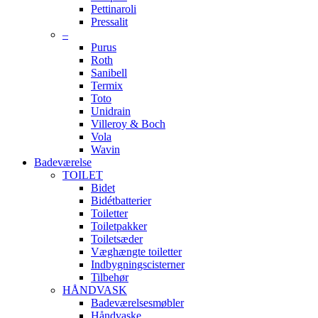
Pettinaroli
Pressalit
–
Purus
Roth
Sanibell
Termix
Toto
Unidrain
Villeroy & Boch
Vola
Wavin
Badeværelse
TOILET
Bidet
Bidétbatterier
Toiletter
Toiletpakker
Toiletsæder
Væghængte toiletter
Indbygningscisterner
Tilbehør
HÅNDVASK
Badeværelsesmøbler
Håndvaske