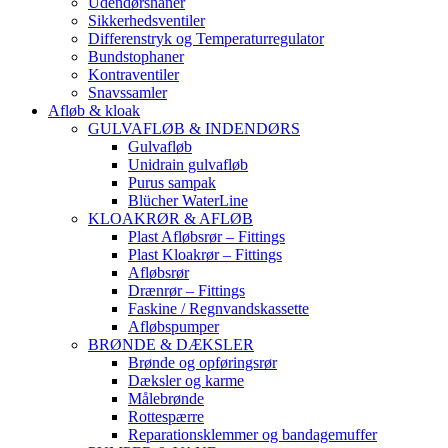
Udendørshaner
Sikkerhedsventiler
Differenstryk og Temperaturregulator
Bundstophaner
Kontraventiler
Snavssamler
Afløb & kloak
GULVAFLØB & INDENDØRS
Gulvafløb
Unidrain gulvafløb
Purus sampak
Blücher WaterLine
KLOAKRØR & AFLØB
Plast Afløbsrør – Fittings
Plast Kloakrør – Fittings
Afløbsrør
Drænrør – Fittings
Faskine / Regnvandskassette
Afløbspumper
BRØNDE & DÆKSLER
Brønde og opføringsrør
Dæksler og karme
Målebrønde
Rottespærre
Reparationsklemmer og bandagemuffer