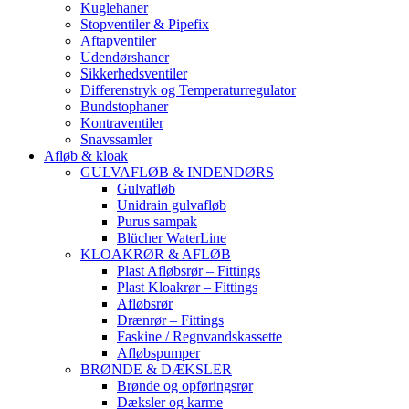
Kuglehaner
Stopventiler & Pipefix
Aftapventiler
Udendørshaner
Sikkerhedsventiler
Differenstryk og Temperaturregulator
Bundstophaner
Kontraventiler
Snavssamler
Afløb & kloak
GULVAFLØB & INDENDØRS
Gulvafløb
Unidrain gulvafløb
Purus sampak
Blücher WaterLine
KLOAKRØR & AFLØB
Plast Afløbsrør – Fittings
Plast Kloakrør – Fittings
Afløbsrør
Drænrør – Fittings
Faskine / Regnvandskassette
Afløbspumper
BRØNDE & DÆKSLER
Brønde og opføringsrør
Dæksler og karme