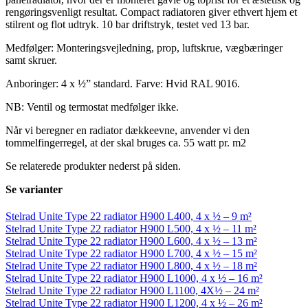
rengøringsvenligt resultat. Compact radiatoren giver ethvert hjem et
stilrent og flot udtryk. 10 bar driftstryk, testet ved 13 bar.
Medfølger: Monteringsvejledning, prop, luftskrue, vægbæringer
samt skruer.
Anboringer: 4 x ½” standard. Farve: Hvid RAL 9016.
NB: Ventil og termostat medfølger ikke.
Når vi beregner en radiator dækkeevne, anvender vi den
tommelfingerregel, at der skal bruges ca. 55 watt pr. m2
Se relaterede produkter nederst på siden.
Se varianter
Stelrad Unite Type 22 radiator H900 L400, 4 x ½ – 9 m²
Stelrad Unite Type 22 radiator H900 L500, 4 x ½ – 11 m²
Stelrad Unite Type 22 radiator H900 L600, 4 x ½ – 13 m²
Stelrad Unite Type 22 radiator H900 L700, 4 x ½ – 15 m²
Stelrad Unite Type 22 radiator H900 L800, 4 x ½ – 18 m²
Stelrad Unite Type 22 radiator H900 L1000, 4 x ½ – 16 m²
Stelrad Unite Type 22 radiator H900 L1100, 4X½ – 24 m²
Stelrad Unite Type 22 radiator H900 L1200, 4 x ½ – 26 m²