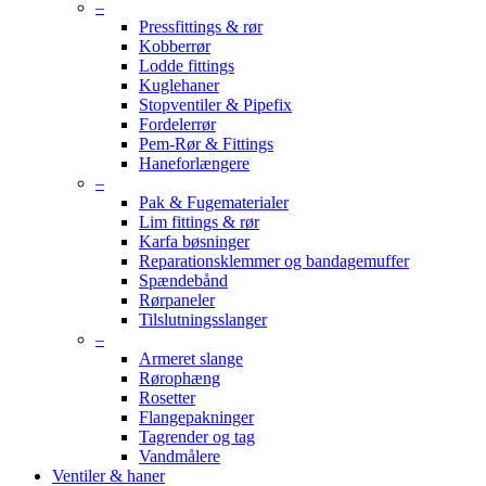
–
Pressfittings & rør
Kobberrør
Lodde fittings
Kuglehaner
Stopventiler & Pipefix
Fordelerrør
Pem-Rør & Fittings
Haneforlængere
–
Pak & Fugematerialer
Lim fittings & rør
Karfa bøsninger
Reparationsklemmer og bandagemuffer
Spændebånd
Rørpaneler
Tilslutningsslanger
–
Armeret slange
Rørophæng
Rosetter
Flangepakninger
Tagrender og tag
Vandmålere
Ventiler & haner