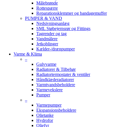
Målebrønde
Rottespærre
Reparationsklemmer og bandagemuffer
PUMPER & VAND
Nedsivningsanlæg
SML Støbejernsrør og Fittings
Tagrender og tag
Vandmålere
Jetkoblinger
Kælder-/drænpumper
Varme & Klima
–
Gulvvarme
Radiatorer & Tilbehør
Radiatortermostater & ventiler
Håndklæderadiatorer
Varmtvandsbeholdere
Varmevekslere
Pumper
–
Varmepumper
Ekspansionsbeholdere
Olietanke
Hydrofor
Oliefyr