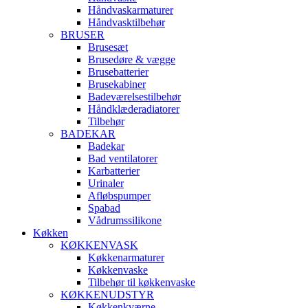
Håndvaskarmaturer
Håndvasktilbehør
BRUSER
Brusesæt
Brusedøre & vægge
Brusebatterier
Brusekabiner
Badeværelsestilbehør
Håndklæderadiatorer
Tilbehør
BADEKAR
Badekar
Bad ventilatorer
Karbatterier
Urinaler
Afløbspumper
Spabad
Vådrumssilikone
Køkken
KØKKENVASK
Køkkenarmaturer
Køkkenvaske
Tilbehør til køkkenvaske
KØKKENUDSTYR
Køkkenkværne