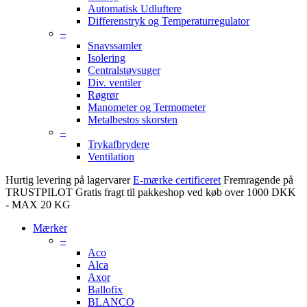
Automatisk Udluftere
Differenstryk og Temperaturregulator
–
Snavssamler
Isolering
Centralstøvsuger
Div. ventiler
Røgrør
Manometer og Termometer
Metalbestos skorsten
–
Trykafbrydere
Ventilation
Hurtig levering på lagervarer
E-mærke certificeret
Fremragende på
TRUSTPILOT
Gratis fragt til pakkeshop ved køb over 1000 DKK
- MAX 20 KG
Mærker
–
Aco
Alca
Axor
Ballofix
BLANCO