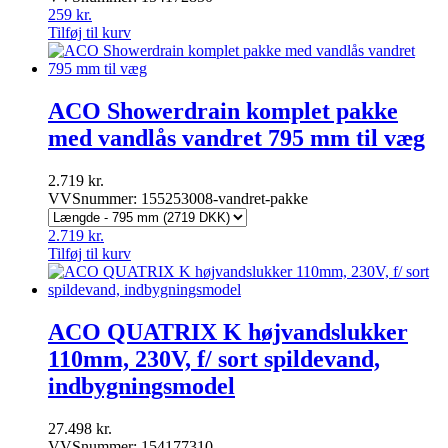
259
kr.
Tilføj til kurv
ACO Showerdrain komplet pakke
med vandlås vandret 795 mm til væg
2.719
kr.
VVSnummer: 155253008-vandret-pakke
2.719
kr.
Tilføj til kurv
ACO QUATRIX K højvandslukker
110mm, 230V, f/ sort spildevand,
indbygningsmodel
27.498
kr.
VVSnummer: 154177310