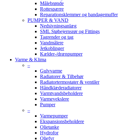
Målebrønde
Rottespærre
Reparationsklemmer og bandagemuffer
PUMPER & VAND
Nedsivningsanlæg
SML Støbejernsrør og Fittings
Tagrender og tag
Vandmålere
Jetkoblinger
Kælder-/drænpumper
Varme & Klima
–
Gulvvarme
Radiatorer & Tilbehør
Radiatortermostater & ventiler
Håndklæderadiatorer
Varmtvandsbeholdere
Varmevekslere
Pumper
–
Varmepumper
Ekspansionsbeholdere
Olietanke
Hydrofor
Oliefyr