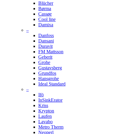
Blücher
Børma
Cassøe
Cool line
Damixa
–
Danfoss
Dansani
Duravit
FM Mattsson
Geberit
Grohe
Gustavsberg
Grundfos
Hansgrohe
Ideal Standard
–
Ifö
InSinkErator
Kriss
Krypton
Laufen
Lavabo
Metro Therm
Neoperl