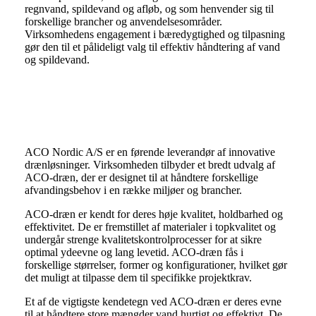
regnvand, spildevand og afløb, og som henvender sig til
forskellige brancher og anvendelsesområder.
Virksomhedens engagement i bæredygtighed og tilpasning
gør den til et pålideligt valg til effektiv håndtering af vand
og spildevand.
Aco dræn
ACO Nordic A/S er en førende leverandør af innovative
drænløsninger. Virksomheden tilbyder et bredt udvalg af
ACO-dræn, der er designet til at håndtere forskellige
afvandingsbehov i en række miljøer og brancher.
ACO-dræn er kendt for deres høje kvalitet, holdbarhed og
effektivitet. De er fremstillet af materialer i topkvalitet og
undergår strenge kvalitetskontrolprocesser for at sikre
optimal ydeevne og lang levetid. ACO-dræn fås i
forskellige størrelser, former og konfigurationer, hvilket gør
det muligt at tilpasse dem til specifikke projektkrav.
Et af de vigtigste kendetegn ved ACO-dræn er deres evne
til at håndtere store mængder vand hurtigt og effektivt. De