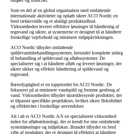
miljøer og brancher.
Som en del af en global organisation med omfattende
internationale aktiviteter og opkøb sikrer ACO Nordic en
bred rækkevidde og et alsidigt produktudbud.
Virksomheden leverer effektive løsninger til håndtering af
regnvand og sikrer, at systemerne er designet til at håndtere
forskellige vejrforhold og minimere miljøpåvirkningen.
ACO Nordic tilbyder omfattende
spildevandsbehandlingssystemer, herunder komplette anlæg
til behandling af spildevand og afløbssystemer. De
specialiserer sig i at håndtere afløb og leverer løsninger, der
sikrer sikker og effektiv håndtering af spildevand og
regnvand.
Bæredygtighed er en topprioritet for ACO Nordic. De
fokuserer på at minimere vandspild og fremme genbrug af
vand. Virksomheden tilbyder skræddersyede produkter, der
er tilpasset specifikke projektkrav, hvilket sikrer fleksibilitet
og effektivitet i forskellige anvendelser.
Alt i alt er ACO Nordic A/S en specialiseret virksomhed
inden for afløbsteknologi, der er kendt for sine omfattende
systemløsninger og miljøfokus. Brandet tilbyder en bred
vifte af produkter, der er designet til effektivt at håndtere