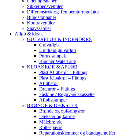
Udendørshaner
Sikkerhedsventiler
Differenstryk og Temperaturregulator
Bundstophaner
Kontraventiler
Snavssamler
Afløb & kloak
GULVAFLØB & INDENDØRS
Gulvafløb
Unidrain gulvafløb
Purus sampak
Blücher WaterLine
KLOAKRØR & AFLØB
Plast Afløbsrør – Fittings
Plast Kloakrør – Fittings
Afløbsrør
Drænrør – Fittings
Faskine / Regnvandskassette
Afløbspumper
BRØNDE & DÆKSLER
Brønde og opføringsrør
Dæksler og karme
Målebrønde
Rottespærre
Reparationsklemmer og bandagemuffer