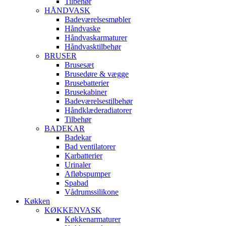
Tilbehør
HÅNDVASK
Badeværelsesmøbler
Håndvaske
Håndvaskarmaturer
Håndvasktilbehør
BRUSER
Brusesæt
Brusedøre & vægge
Brusebatterier
Brusekabiner
Badeværelsestilbehør
Håndklæderadiatorer
Tilbehør
BADEKAR
Badekar
Bad ventilatorer
Karbatterier
Urinaler
Afløbspumper
Spabad
Vådrumssilikone
Køkken
KØKKENVASK
Køkkenarmaturer