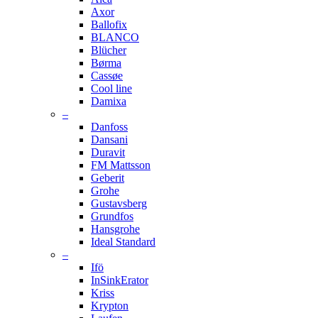
Axor
Ballofix
BLANCO
Blücher
Børma
Cassøe
Cool line
Damixa
–
Danfoss
Dansani
Duravit
FM Mattsson
Geberit
Grohe
Gustavsberg
Grundfos
Hansgrohe
Ideal Standard
–
Ifö
InSinkErator
Kriss
Krypton