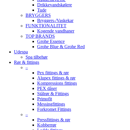
Drikkevandskølere
Tude
BRYGGERS
Bryggers-/Vaskekar
FUNKTIONALITET
Kogende vandhaner
TOP BRANDS
Grohe Essence
Grohe Blue & Grohe Red
Udespa
Spa tilbehør
Rør & fittings
–
Pex fittings & rør
Alupex fittings & rør
Kompressions fittings
PEX dåser
Stålrør & Fittings
Primofit
Messingfittings
Forkromet Fittings
–
Pressfittings & rør
Kobberrør