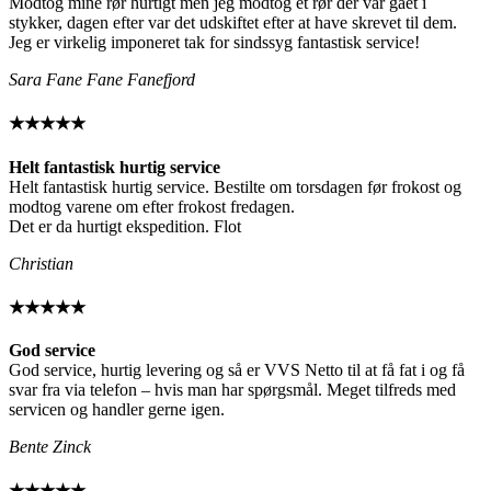
Modtog mine rør hurtigt men jeg modtog et rør der var gået i
stykker, dagen efter var det udskiftet efter at have skrevet til dem.
Jeg er virkelig imponeret tak for sindssyg fantastisk service!
Sara Fane Fane Fanefjord
★★★★★
Helt fantastisk hurtig service
Helt fantastisk hurtig service. Bestilte om torsdagen før frokost og
modtog varene om efter frokost fredagen.
Det er da hurtigt ekspedition. Flot
Christian
★★★★★
God service
God service, hurtig levering og så er VVS Netto til at få fat i og få
svar fra via telefon – hvis man har spørgsmål. Meget tilfreds med
servicen og handler gerne igen.
Bente Zinck
★★★★★