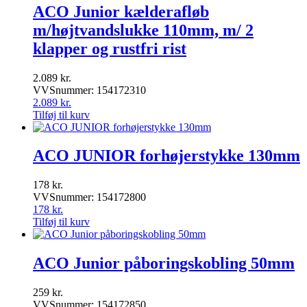
ACO Junior kælderafløb
m/højtvandslukke 110mm, m/ 2
klapper og rustfri rist
2.089
kr.
VVSnummer: 154172310
2.089
kr.
Tilføj til kurv
ACO JUNIOR forhøjerstykke 130mm
178
kr.
VVSnummer: 154172800
178
kr.
Tilføj til kurv
ACO Junior påboringskobling 50mm
259
kr.
VVSnummer: 154172850