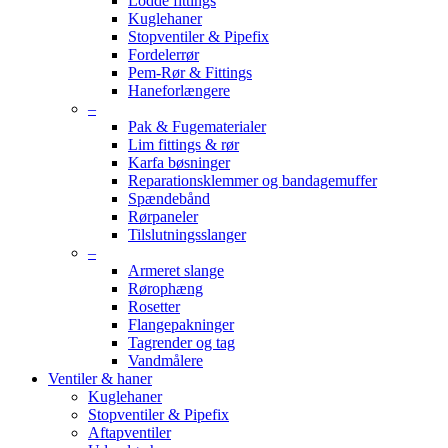
Lodde fittings
Kuglehaner
Stopventiler & Pipefix
Fordelerrør
Pem-Rør & Fittings
Haneforlængere
–
Pak & Fugematerialer
Lim fittings & rør
Karfa bøsninger
Reparationsklemmer og bandagemuffer
Spændebånd
Rørpaneler
Tilslutningsslanger
–
Armeret slange
Rørophæng
Rosetter
Flangepakninger
Tagrender og tag
Vandmålere
Ventiler & haner
Kuglehaner
Stopventiler & Pipefix
Aftapventiler