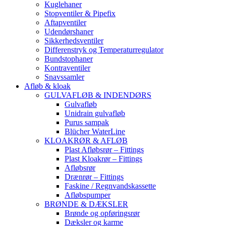
Kuglehaner
Stopventiler & Pipefix
Aftapventiler
Udendørshaner
Sikkerhedsventiler
Differenstryk og Temperaturregulator
Bundstophaner
Kontraventiler
Snavssamler
Afløb & kloak
GULVAFLØB & INDENDØRS
Gulvafløb
Unidrain gulvafløb
Purus sampak
Blücher WaterLine
KLOAKRØR & AFLØB
Plast Afløbsrør – Fittings
Plast Kloakrør – Fittings
Afløbsrør
Drænrør – Fittings
Faskine / Regnvandskassette
Afløbspumper
BRØNDE & DÆKSLER
Brønde og opføringsrør
Dæksler og karme