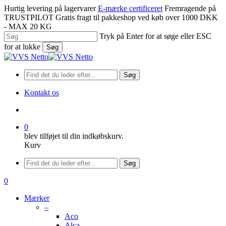
Spring
Hurtig levering på lagervarer
E-mærke certificeret
Fremragende på
til
TRUSTPILOT
Gratis fragt til pakkeshop ved køb over 1000 DKK
hovedindhold
- MAX 20 KG
Tryk på Enter for at søge eller ESC
for at lukke
Søg
Luk
søgning
Søg
Kontakt os
søge
0
blev tilføjet til din indkøbskurv.
Kurv
Menu
Søg
søge
0
Menu
Mærker
–
Aco
Alca