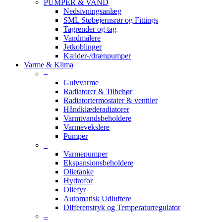
PUMPER & VAND
Nedsivningsanlæg
SML Støbejernsrør og Fittings
Tagrender og tag
Vandmålere
Jetkoblinger
Kælder-/drænpumper
Varme & Klima
–
Gulvvarme
Radiatorer & Tilbehør
Radiatortermostater & ventiler
Håndklæderadiatorer
Varmtvandsbeholdere
Varmevekslere
Pumper
–
Varmepumper
Ekspansionsbeholdere
Olietanke
Hydrofor
Oliefyr
Automatisk Udluftere
Differenstryk og Temperaturregulator
–