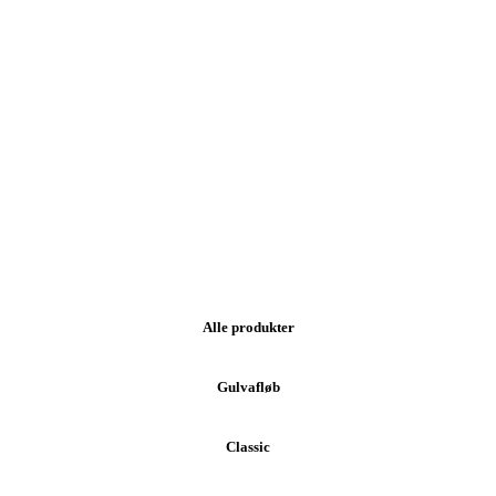
Vælg dit Aco produkt
Alle produkter
Gulvafløb
Classic