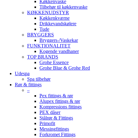
Køkkenvaske
Tilbehør til køkkenvaske
KØKKENUDSTYR
Køkkenkværne
Drikkevandskølere
Tude
BRYGGERS
Bryggers-/Vaskekar
FUNKTIONALITET
Kogende vandhaner
TOP BRANDS
Grohe Essence
Grohe Blue & Grohe Red
Udespa
Spa tilbehør
Rør & fittings
–
Pex fittings & rør
Alupex fittings & rør
Kompressions fittings
PEX dåser
Stålrør & Fittings
Primofit
Messingfittings
Forkromet Fittings