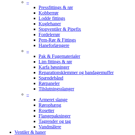
–
Pressfittings & rør
Kobberrør
Lodde fittings
Kuglehaner
Stopventiler & Pipefix
Fordelerrør
Pem-Rør & Fittings
Haneforlængere
–
Pak & Fugematerialer
Lim fittings & rør
Karfa bøsninger
Reparationsklemmer og bandagemuffer
Spændebånd
Rørpaneler
Tilslutningsslanger
–
Armeret slange
Rørophæng
Rosetter
Flangepakninger
Tagrender og tag
Vandmålere
Ventiler & haner