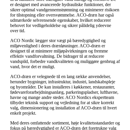
er designet med avancerede hydrauliske funktioner, der
sikrer optimal vandgennemstrømning og minimerer risikoen
for tilstopning eller oversvømmelse. ACO-dræn har også
udmærkede selvrensende egenskaber, hvilket reducerer
behovet for vedligeholdelse og sikrer pålidelig ydeevne
over tid.
ACO Nordic lægger stor vægt på bæredygtighed og
miljøvenlighed i deres drænløsninger. ACO-dræn er
designet til at minimere miljøpåvirkningen og fremme
effektiv vandforvaltning. De bidrager til at reducere
vandspild, forbedre vandkvaliteten og muliggøre genbrug af
vand, hvor det er muligt.
ACO-dræn er velegnede til en lang række anvendelser,
herunder bygninger, infrastruktur, industri, landskabspleje
og byområder. De kan installeres i køkkener, restauranter,
fødevareforarbejdningsanlæg, parkeringspladser, lufthavne,
havne og mange andre steder. ACO Nordics ekspertteam
tilbyder teknisk support og vejledning for at sikre korrekt
valg, dimensionering og installation af ACO-dræn til hvert
enkelt projekt.
Med deres omfattende sortiment, høje kvalitetsstandarder og
fokus på bæredygtighed er ACO-dræn det foretrukne valg