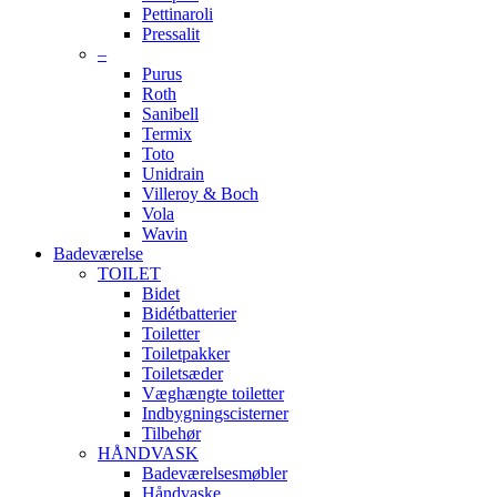
Pettinaroli
Pressalit
–
Purus
Roth
Sanibell
Termix
Toto
Unidrain
Villeroy & Boch
Vola
Wavin
Badeværelse
TOILET
Bidet
Bidétbatterier
Toiletter
Toiletpakker
Toiletsæder
Væghængte toiletter
Indbygningscisterner
Tilbehør
HÅNDVASK
Badeværelsesmøbler
Håndvaske