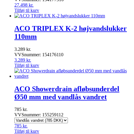
27.498
kr.
Tilføj til kurv
ACO TRIPLEX K-2 højvandslukker
110mm
3.289
kr.
VVSnummer: 154176110
3.289
kr.
Tilføj til kurv
ACO Showerdrain afløbsunderdel
Ø50 mm med vandlås vandret
785
kr.
VVSnummer: 155259112
785
kr.
Tilføj til kurv