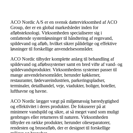
Aco
ACO Nordic A/S er en svensk dattervirksomhed af ACO
Group, der er en global markedsleder inden for
afløbsteknologi. Virksomheden specialiserer sig i
omfattende systemløsninger til håndtering af regnvand,
spildevand og afløb, hvilket sikrer pålidelige og effektive
løsninger til forskellige anvendelsesområder.
ACO Nordic tilbyder komplette anlæg til behandling af
spildevand og afløbssystemer samt en bred vifte af vand- og
spildevandsprodukter. Virksomhedens systemer passer til
mange anvendelsesområder, herunder køkkener,
restauranter, fødevareindustrien, parkeringspladser,
terminaler, detailhandel, veje, viadukter, boliger, hoteller,
lufthavne og havne.
ACO Nordic lægger vægt på miljømæssig bæredygtighed
og effektivitet i deres produkter. De fokuserer på at
minimere vandspild og sikre, at så meget vand som muligt
genbruges eller returneres til naturen. Virksomheden
tilbyder en række produkter, herunder olieseparatorer,
rendesten og bruseafløb, der er designet til forskellige