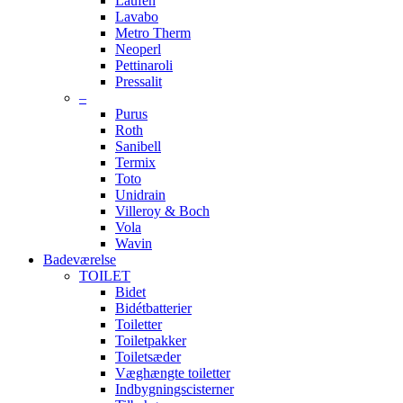
Laufen
Lavabo
Metro Therm
Neoperl
Pettinaroli
Pressalit
–
Purus
Roth
Sanibell
Termix
Toto
Unidrain
Villeroy & Boch
Vola
Wavin
Badeværelse
TOILET
Bidet
Bidétbatterier
Toiletter
Toiletpakker
Toiletsæder
Væghængte toiletter
Indbygningscisterner