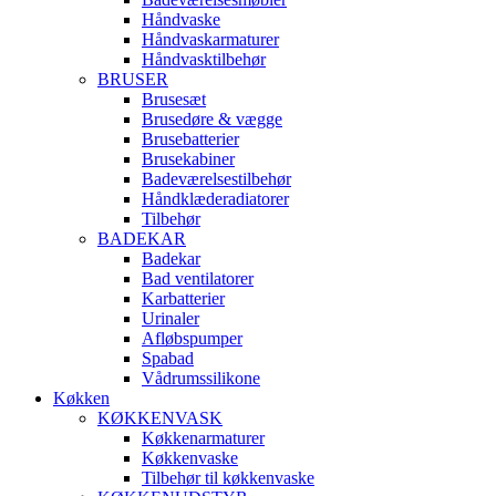
Håndvaske
Håndvaskarmaturer
Håndvasktilbehør
BRUSER
Brusesæt
Brusedøre & vægge
Brusebatterier
Brusekabiner
Badeværelsestilbehør
Håndklæderadiatorer
Tilbehør
BADEKAR
Badekar
Bad ventilatorer
Karbatterier
Urinaler
Afløbspumper
Spabad
Vådrumssilikone
Køkken
KØKKENVASK
Køkkenarmaturer
Køkkenvaske
Tilbehør til køkkenvaske