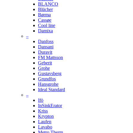
BLANCO
Blücher
Børma
Cassøe
Cool line
Damixa
–
Danfoss
Dansani
Duravit
FM Mattsson
Geberit
Grohe
Gustavsberg
Grundfos
Hansgrohe
Ideal Standard
–
Ifö
InSinkErator
Kriss
Krypton
Laufen
Lavabo
Metro Therm