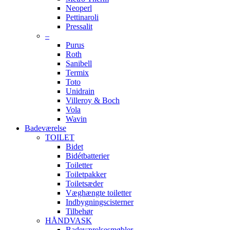
Neoperl
Pettinaroli
Pressalit
–
Purus
Roth
Sanibell
Termix
Toto
Unidrain
Villeroy & Boch
Vola
Wavin
Badeværelse
TOILET
Bidet
Bidétbatterier
Toiletter
Toiletpakker
Toiletsæder
Væghængte toiletter
Indbygningscisterner
Tilbehør
HÅNDVASK
Badeværelsesmøbler