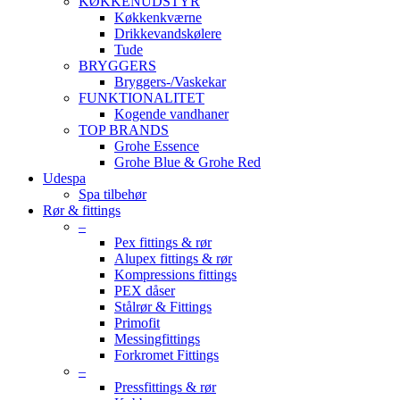
KØKKENUDSTYR
Køkkenkværne
Drikkevandskølere
Tude
BRYGGERS
Bryggers-/Vaskekar
FUNKTIONALITET
Kogende vandhaner
TOP BRANDS
Grohe Essence
Grohe Blue & Grohe Red
Udespa
Spa tilbehør
Rør & fittings
–
Pex fittings & rør
Alupex fittings & rør
Kompressions fittings
PEX dåser
Stålrør & Fittings
Primofit
Messingfittings
Forkromet Fittings
–
Pressfittings & rør