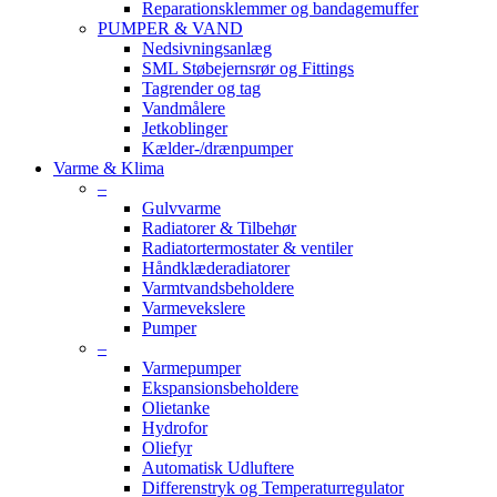
Reparationsklemmer og bandagemuffer
PUMPER & VAND
Nedsivningsanlæg
SML Støbejernsrør og Fittings
Tagrender og tag
Vandmålere
Jetkoblinger
Kælder-/drænpumper
Varme & Klima
–
Gulvvarme
Radiatorer & Tilbehør
Radiatortermostater & ventiler
Håndklæderadiatorer
Varmtvandsbeholdere
Varmevekslere
Pumper
–
Varmepumper
Ekspansionsbeholdere
Olietanke
Hydrofor
Oliefyr
Automatisk Udluftere
Differenstryk og Temperaturregulator