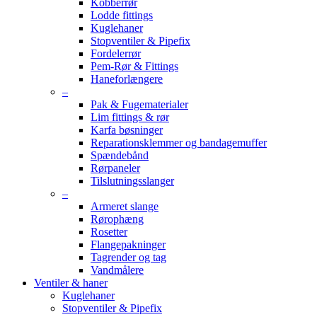
Kobberrør
Lodde fittings
Kuglehaner
Stopventiler & Pipefix
Fordelerrør
Pem-Rør & Fittings
Haneforlængere
–
Pak & Fugematerialer
Lim fittings & rør
Karfa bøsninger
Reparationsklemmer og bandagemuffer
Spændebånd
Rørpaneler
Tilslutningsslanger
–
Armeret slange
Rørophæng
Rosetter
Flangepakninger
Tagrender og tag
Vandmålere
Ventiler & haner
Kuglehaner
Stopventiler & Pipefix