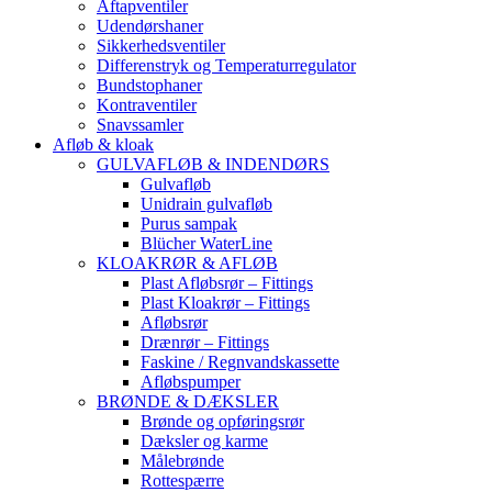
Aftapventiler
Udendørshaner
Sikkerhedsventiler
Differenstryk og Temperaturregulator
Bundstophaner
Kontraventiler
Snavssamler
Afløb & kloak
GULVAFLØB & INDENDØRS
Gulvafløb
Unidrain gulvafløb
Purus sampak
Blücher WaterLine
KLOAKRØR & AFLØB
Plast Afløbsrør – Fittings
Plast Kloakrør – Fittings
Afløbsrør
Drænrør – Fittings
Faskine / Regnvandskassette
Afløbspumper
BRØNDE & DÆKSLER
Brønde og opføringsrør
Dæksler og karme
Målebrønde
Rottespærre