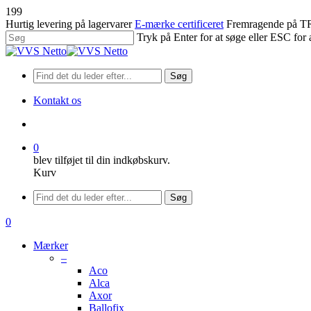
Spring
199
til
Hurtig levering på lagervarer
E-mærke certificeret
Fremragende på
hovedindhold
Tryk på Enter for at søge eller ESC for 
Luk
søgning
Søg
Kontakt os
søge
0
blev tilføjet til din indkøbskurv.
Kurv
Menu
Søg
søge
0
Menu
Mærker
–
Aco
Alca
Axor
Ballofix