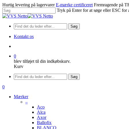
Spring
Hurtig levering på lagervarer
E-mærke certificeret
Fremragende på
til
Tryk på Enter for at søge eller ESC for 
hovedindhold
Luk
søgning
Søg
Kontakt os
søge
0
blev tilføjet til din indkøbskurv.
Kurv
Menu
Søg
søge
0
Menu
Mærker
–
Aco
Alca
Axor
Ballofix
BLANCO