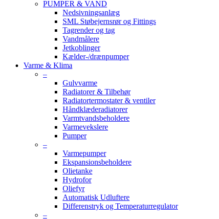
PUMPER & VAND
Nedsivningsanlæg
SML Støbejernsrør og Fittings
Tagrender og tag
Vandmålere
Jetkoblinger
Kælder-/drænpumper
Varme & Klima
–
Gulvvarme
Radiatorer & Tilbehør
Radiatortermostater & ventiler
Håndklæderadiatorer
Varmtvandsbeholdere
Varmevekslere
Pumper
–
Varmepumper
Ekspansionsbeholdere
Olietanke
Hydrofor
Oliefyr
Automatisk Udluftere
Differenstryk og Temperaturregulator
–