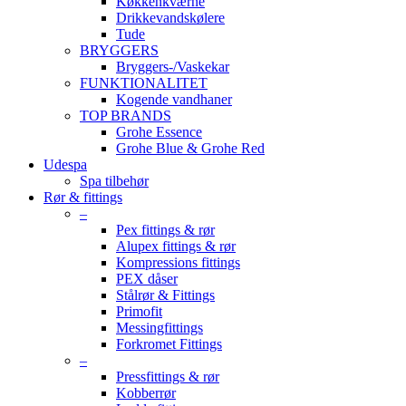
Køkkenkværne
Drikkevandskølere
Tude
BRYGGERS
Bryggers-/Vaskekar
FUNKTIONALITET
Kogende vandhaner
TOP BRANDS
Grohe Essence
Grohe Blue & Grohe Red
Udespa
Spa tilbehør
Rør & fittings
–
Pex fittings & rør
Alupex fittings & rør
Kompressions fittings
PEX dåser
Stålrør & Fittings
Primofit
Messingfittings
Forkromet Fittings
–
Pressfittings & rør
Kobberrør