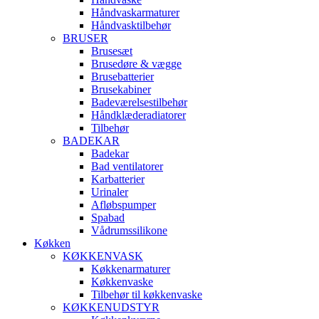
Håndvaskarmaturer
Håndvasktilbehør
BRUSER
Brusesæt
Brusedøre & vægge
Brusebatterier
Brusekabiner
Badeværelsestilbehør
Håndklæderadiatorer
Tilbehør
BADEKAR
Badekar
Bad ventilatorer
Karbatterier
Urinaler
Afløbspumper
Spabad
Vådrumssilikone
Køkken
KØKKENVASK
Køkkenarmaturer
Køkkenvaske
Tilbehør til køkkenvaske
KØKKENUDSTYR