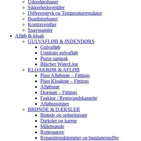
Udendørshaner
Sikkerhedsventiler
Differenstryk og Temperaturregulator
Bundstophaner
Kontraventiler
Snavssamler
Afløb & kloak
GULVAFLØB & INDENDØRS
Gulvafløb
Unidrain gulvafløb
Purus sampak
Blücher WaterLine
KLOAKRØR & AFLØB
Plast Afløbsrør – Fittings
Plast Kloakrør – Fittings
Afløbsrør
Drænrør – Fittings
Faskine / Regnvandskassette
Afløbspumper
BRØNDE & DÆKSLER
Brønde og opføringsrør
Dæksler og karme
Målebrønde
Rottespærre
Reparationsklemmer og bandagemuffer