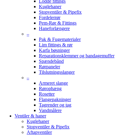
Lodde fittings
Kuglehaner
Stopventiler & Pipefix
Fordelerrør
Pem-Rør & Fittings
Haneforlængere
–
Pak & Fugematerialer
Lim fittings & rør
Karfa bøsninger
Reparationsklemmer og bandagemuffer
Spændebånd
Rørpaneler
Tilslutningsslanger
–
Armeret slange
Rørophæng
Rosetter
Flangepakninger
Tagrender og tag
Vandmålere
Ventiler & haner
Kuglehaner
Stopventiler & Pipefix
Aftapventiler