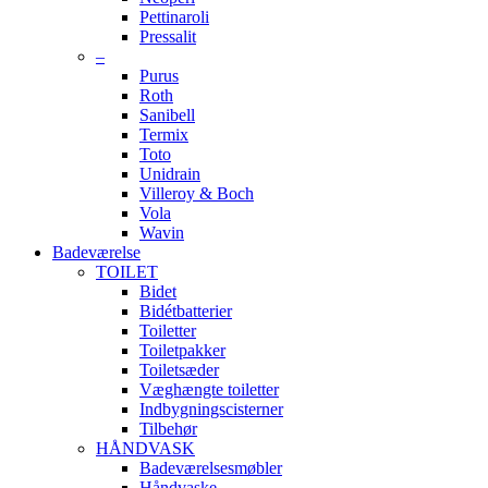
Pettinaroli
Pressalit
–
Purus
Roth
Sanibell
Termix
Toto
Unidrain
Villeroy & Boch
Vola
Wavin
Badeværelse
TOILET
Bidet
Bidétbatterier
Toiletter
Toiletpakker
Toiletsæder
Væghængte toiletter
Indbygningscisterner
Tilbehør
HÅNDVASK
Badeværelsesmøbler
Håndvaske