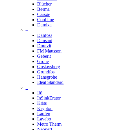
Blücher
Børma
Cassøe
Cool line
Damixa
–
Danfoss
Dansani
Duravit
FM Mattsson
Geberit
Grohe
Gustavsberg
Grundfos
Hansgrohe
Ideal Standard
–
Ifö
InSinkErator
Kriss
Krypton
Laufen
Lavabo
Metro Therm
Neoperl