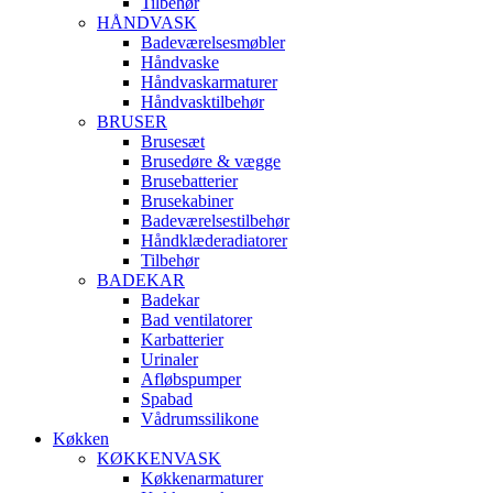
Tilbehør
HÅNDVASK
Badeværelsesmøbler
Håndvaske
Håndvaskarmaturer
Håndvasktilbehør
BRUSER
Brusesæt
Brusedøre & vægge
Brusebatterier
Brusekabiner
Badeværelsestilbehør
Håndklæderadiatorer
Tilbehør
BADEKAR
Badekar
Bad ventilatorer
Karbatterier
Urinaler
Afløbspumper
Spabad
Vådrumssilikone
Køkken
KØKKENVASK
Køkkenarmaturer