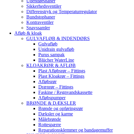
Udendørshaner
Sikkerhedsventiler
Differenstryk og Temperaturregulator
Bundstophaner
Kontraventiler
Snavssamler
Afløb & kloak
GULVAFLØB & INDENDØRS
Gulvafløb
Unidrain gulvafløb
Purus sampak
Blücher WaterLine
KLOAKRØR & AFLØB
Plast Afløbsrør – Fittings
Plast Kloakrør – Fittings
Afløbsrør
Drænrør – Fittings
Faskine / Regnvandskassette
Afløbspumper
BRØNDE & DÆKSLER
Brønde og opføringsrør
Dæksler og karme
Målebrønde
Rottespærre
Reparationsklemmer og bandagemuffer