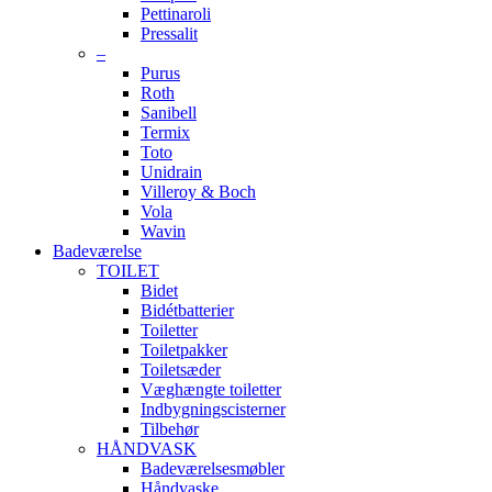
Pettinaroli
Pressalit
–
Purus
Roth
Sanibell
Termix
Toto
Unidrain
Villeroy & Boch
Vola
Wavin
Badeværelse
TOILET
Bidet
Bidétbatterier
Toiletter
Toiletpakker
Toiletsæder
Væghængte toiletter
Indbygningscisterner
Tilbehør
HÅNDVASK
Badeværelsesmøbler
Håndvaske