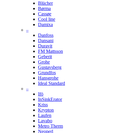
Blücher
Børma
Cassøe
Cool line
Damixa
–
Danfoss
Dansani
Duravit
FM Mattsson
Geberit
Grohe
Gustavsberg
Grundfos
Hansgrohe
Ideal Standard
–
Ifö
InSinkErator
Kriss
Krypton
Laufen
Lavabo
Metro Therm
Neoperl