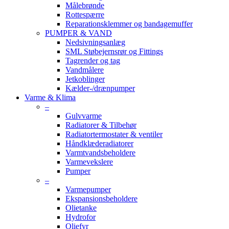
Målebrønde
Rottespærre
Reparationsklemmer og bandagemuffer
PUMPER & VAND
Nedsivningsanlæg
SML Støbejernsrør og Fittings
Tagrender og tag
Vandmålere
Jetkoblinger
Kælder-/drænpumper
Varme & Klima
–
Gulvvarme
Radiatorer & Tilbehør
Radiatortermostater & ventiler
Håndklæderadiatorer
Varmtvandsbeholdere
Varmevekslere
Pumper
–
Varmepumper
Ekspansionsbeholdere
Olietanke
Hydrofor
Oliefyr