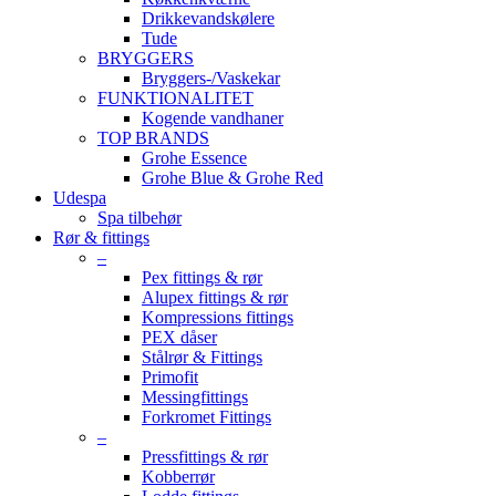
Drikkevandskølere
Tude
BRYGGERS
Bryggers-/Vaskekar
FUNKTIONALITET
Kogende vandhaner
TOP BRANDS
Grohe Essence
Grohe Blue & Grohe Red
Udespa
Spa tilbehør
Rør & fittings
–
Pex fittings & rør
Alupex fittings & rør
Kompressions fittings
PEX dåser
Stålrør & Fittings
Primofit
Messingfittings
Forkromet Fittings
–
Pressfittings & rør
Kobberrør