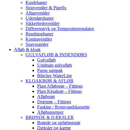
Kuglehaner
Stopventiler & Pipefix
Aftapventiler
Udendørshaner
Sikkerhedsventiler
Differenstryk og Temperaturregulator
Bundstophaner
Kontraventiler
Snavssamler
Afløb & kloak
GULVAFLØB & INDENDØRS
Gulvafløb
Unidrain gulvafløb
Purus sampak
Blücher WaterLine
KLOAKRØR & AFLØB
Plast Afløbsrør – Fittings
Plast Kloakrør – Fittings
Afløbsrør
Drænrør – Fittings
Faskine / Regnvandskassette
Afløbspumper
BRØNDE & DÆKSLER
Brønde og opføringsrør
Dæksler og karme