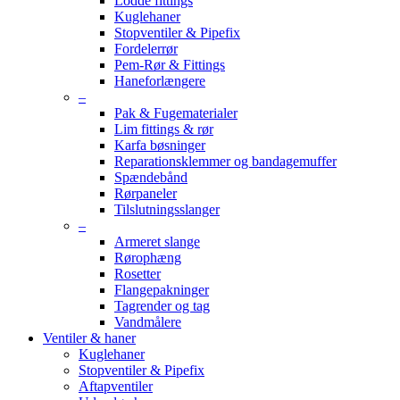
Lodde fittings
Kuglehaner
Stopventiler & Pipefix
Fordelerrør
Pem-Rør & Fittings
Haneforlængere
–
Pak & Fugematerialer
Lim fittings & rør
Karfa bøsninger
Reparationsklemmer og bandagemuffer
Spændebånd
Rørpaneler
Tilslutningsslanger
–
Armeret slange
Rørophæng
Rosetter
Flangepakninger
Tagrender og tag
Vandmålere
Ventiler & haner
Kuglehaner
Stopventiler & Pipefix
Aftapventiler