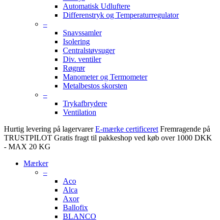
Automatisk Udluftere
Differenstryk og Temperaturregulator
–
Snavssamler
Isolering
Centralstøvsuger
Div. ventiler
Røgrør
Manometer og Termometer
Metalbestos skorsten
–
Trykafbrydere
Ventilation
Hurtig levering på lagervarer
E-mærke certificeret
Fremragende på
TRUSTPILOT
Gratis fragt til pakkeshop ved køb over 1000 DKK
- MAX 20 KG
Mærker
–
Aco
Alca
Axor
Ballofix
BLANCO