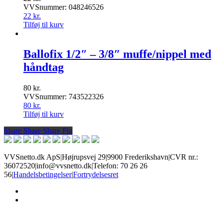
VVSnummer: 048246526
22
kr.
Tilføj til kurv
Ballofix 1/2″ – 3/8″ muffe/nippel med
håndtag
80
kr.
VVSnummer: 743522326
80
kr.
Tilføj til kurv
Share
Share
Share
Share
Pin
VVSnetto.dk ApS
|
Højrupsvej 29
|
9900 Frederikshavn
|
CVR nr.:
36072520
|
info@vvsnetto.dk
|
Telefon: 70 26 26
56
|
Handelsbetingelser
|
Fortrydelsesret
facebook
youtube