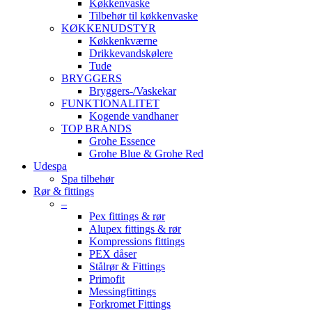
Køkkenvaske
Tilbehør til køkkenvaske
KØKKENUDSTYR
Køkkenkværne
Drikkevandskølere
Tude
BRYGGERS
Bryggers-/Vaskekar
FUNKTIONALITET
Kogende vandhaner
TOP BRANDS
Grohe Essence
Grohe Blue & Grohe Red
Udespa
Spa tilbehør
Rør & fittings
–
Pex fittings & rør
Alupex fittings & rør
Kompressions fittings
PEX dåser
Stålrør & Fittings
Primofit
Messingfittings
Forkromet Fittings