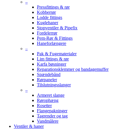
–
Pressfittings & rør
Kobberrør
Lodde fittings
Kuglehaner
Stopventiler & Pipefix
Fordelerrør
Pem-Rør & Fittings
Haneforlængere
–
Pak & Fugematerialer
Lim fittings & rør
Karfa bøsninger
Reparationsklemmer og bandagemuffer
Spændebånd
Rørpaneler
Tilslutningsslanger
–
Armeret slange
Rørophæng
Rosetter
Flangepakninger
Tagrender og tag
Vandmålere
Ventiler & haner