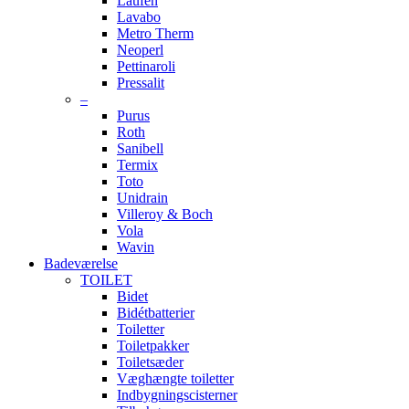
Laufen
Lavabo
Metro Therm
Neoperl
Pettinaroli
Pressalit
–
Purus
Roth
Sanibell
Termix
Toto
Unidrain
Villeroy & Boch
Vola
Wavin
Badeværelse
TOILET
Bidet
Bidétbatterier
Toiletter
Toiletpakker
Toiletsæder
Væghængte toiletter
Indbygningscisterner