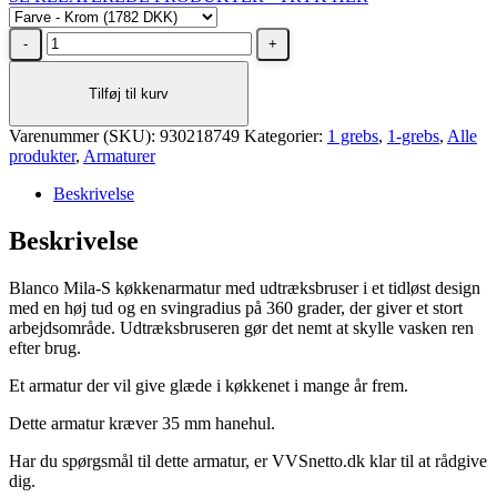
BLANCO
MILA-
S
Tilføj til kurv
krom
køkkenarmatur
Varenummer (SKU):
antal
930218749
Kategorier:
1 grebs
,
1-grebs
,
Alle
produkter
,
Armaturer
Beskrivelse
Beskrivelse
Blanco Mila-S køkkenarmatur med udtræksbruser i et tidløst design
med en høj tud og en svingradius på 360 grader, der giver et stort
arbejdsområde. Udtræksbruseren gør det nemt at skylle vasken ren
efter brug.
Et armatur der vil give glæde i køkkenet i mange år frem.
Dette armatur kræver 35 mm hanehul.
Har du spørgsmål til dette armatur, er VVSnetto.dk klar til at rådgive
dig.