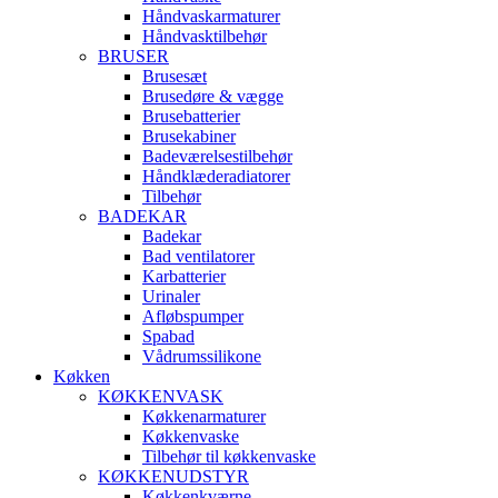
Håndvaskarmaturer
Håndvasktilbehør
BRUSER
Brusesæt
Brusedøre & vægge
Brusebatterier
Brusekabiner
Badeværelsestilbehør
Håndklæderadiatorer
Tilbehør
BADEKAR
Badekar
Bad ventilatorer
Karbatterier
Urinaler
Afløbspumper
Spabad
Vådrumssilikone
Køkken
KØKKENVASK
Køkkenarmaturer
Køkkenvaske
Tilbehør til køkkenvaske
KØKKENUDSTYR
Køkkenkværne