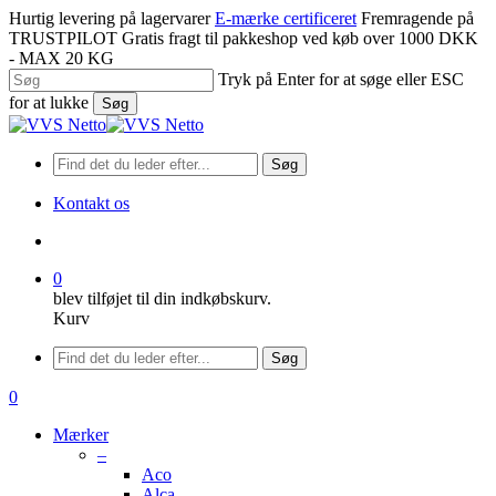
Spring
Hurtig levering på lagervarer
E-mærke certificeret
Fremragende på
til
TRUSTPILOT
Gratis fragt til pakkeshop ved køb over 1000 DKK
hovedindhold
- MAX 20 KG
Tryk på Enter for at søge eller ESC
for at lukke
Søg
Luk
søgning
Søg
Kontakt os
søge
0
blev tilføjet til din indkøbskurv.
Kurv
Menu
Søg
søge
0
Menu
Mærker
–
Aco
Alca