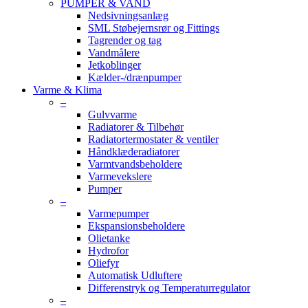
PUMPER & VAND
Nedsivningsanlæg
SML Støbejernsrør og Fittings
Tagrender og tag
Vandmålere
Jetkoblinger
Kælder-/drænpumper
Varme & Klima
–
Gulvvarme
Radiatorer & Tilbehør
Radiatortermostater & ventiler
Håndklæderadiatorer
Varmtvandsbeholdere
Varmevekslere
Pumper
–
Varmepumper
Ekspansionsbeholdere
Olietanke
Hydrofor
Oliefyr
Automatisk Udluftere
Differenstryk og Temperaturregulator
–