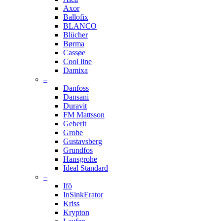
Axor
Ballofix
BLANCO
Blücher
Børma
Cassøe
Cool line
Damixa
–
Danfoss
Dansani
Duravit
FM Mattsson
Geberit
Grohe
Gustavsberg
Grundfos
Hansgrohe
Ideal Standard
–
Ifö
InSinkErator
Kriss
Krypton