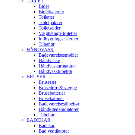
TOILET
Bidet
Bidétbatterier
Toiletter
Toiletpakker
Toiletsæder
Væghængte toiletter
Indbygningscisterner
Tilbehør
HÅNDVASK
Badeværelsesmøbler
Håndvaske
Håndvaskarmaturer
Håndvasktilbehør
BRUSER
Brusesæt
Brusedøre & vægge
Brusebatterier
Brusekabiner
Badeværelsestilbehør
Håndklæderadiatorer
Tilbehør
BADEKAR
Badekar
Bad ventilatorer