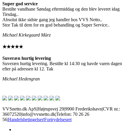
Super god service
Bestilte vandhane Søndag eftermiddag og den blev leveret idag
Tirsdag..
Absolut ikke sidste gang jeg handler hos VVS Netto..
Stor Tak til dem for en god behandling og Super Service..
Michael Kirkegaard März
★★★★★
Suveræn hurtig levering
Suveræn hurtig levering. Bestilte kl 14:30 og havde varen dagen
efter på adressen kl 12. Tak
Michael Hedengran
VVSnetto.dk ApS
|
Højrupsvej 29
|
9900 Frederikshavn
|
CVR nr.:
36072520
|
info@vvsnetto.dk
|
Telefon: 70 26 26
56
|
Handelsbetingelser
|
Fortrydelsesret
facebook