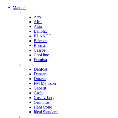
Mærker
–
Aco
Alca
Axor
Ballofix
BLANCO
Blücher
Børma
Cassøe
Cool line
Damixa
–
Danfoss
Dansani
Duravit
FM Mattsson
Geberit
Grohe
Gustavsberg
Grundfos
Hansgrohe
Ideal Standard
–