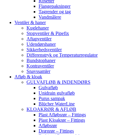
Rosetter
Flangepakninger
Tagrender og tag
Vandmålere
Ventiler & haner
Kuglehaner
Stopventiler & Pipefix
Aftapventiler
Udendørshaner
Sikkerhedsventiler
Differenstryk og Temperaturregulator
Bundstophaner
Kontraventiler
Snavssamler
Afløb & kloak
GULVAFLØB & INDENDØRS
Gulvafløb
Unidrain gulvafløb
Purus sampak
Blücher WaterLine
KLOAKRØR & AFLØB
Plast Afløbsrør – Fittings
Plast Kloakrør – Fittings
Afløbsrør
Drænrør – Fittings