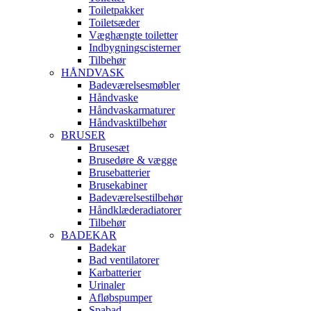
Toiletpakker
Toiletsæder
Væghængte toiletter
Indbygningscisterner
Tilbehør
HÅNDVASK
Badeværelsesmøbler
Håndvaske
Håndvaskarmaturer
Håndvasktilbehør
BRUSER
Brusesæt
Brusedøre & vægge
Brusebatterier
Brusekabiner
Badeværelsestilbehør
Håndklæderadiatorer
Tilbehør
BADEKAR
Badekar
Bad ventilatorer
Karbatterier
Urinaler
Afløbspumper
Spabad