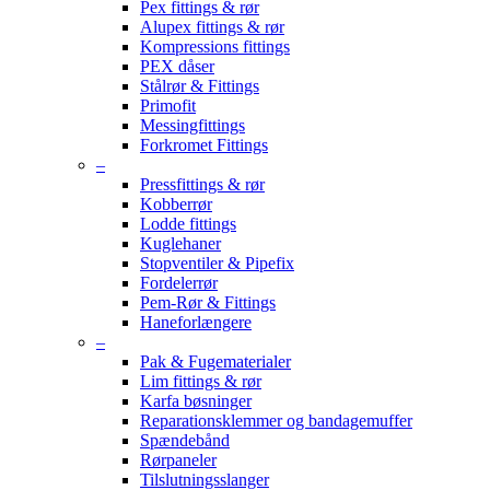
Pex fittings & rør
Alupex fittings & rør
Kompressions fittings
PEX dåser
Stålrør & Fittings
Primofit
Messingfittings
Forkromet Fittings
–
Pressfittings & rør
Kobberrør
Lodde fittings
Kuglehaner
Stopventiler & Pipefix
Fordelerrør
Pem-Rør & Fittings
Haneforlængere
–
Pak & Fugematerialer
Lim fittings & rør
Karfa bøsninger
Reparationsklemmer og bandagemuffer
Spændebånd
Rørpaneler
Tilslutningsslanger