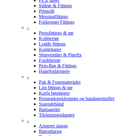
PEX dåser
Stålrør & Fittings
Primofit
Messingfittings
Forkromet Fittings
–
Pressfittings & rør
Kobberrør
Lodde fittings
Kuglehaner
Stopventiler & Pipefix
Fordelerrør
Pem-Rør & Fittings
Haneforlængere
–
Pak & Fugematerialer
Lim fittings & rør
Karfa bøsninger
Reparationsklemmer og bandagemuffer
Spændebånd
Rørpaneler
Tilslutningsslanger
–
Armeret slange
Rørophæng