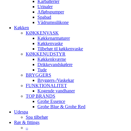
Karbatterier
Urinaler
Afløbspumper
Spabad
Vådrumssilikone
Køkken
KØKKENVASK
Køkkenarmaturer
Køkkenvaske
Tilbehør til køkkenvaske
KØKKENUDSTYR
Køkkenkværne
Drikkevandskølere
Tude
BRYGGERS
Bryggers-/Vaskekar
FUNKTIONALITET
Kogende vandhaner
TOP BRANDS
Grohe Essence
Grohe Blue & Grohe Red
Udespa
Spa tilbehør
Rør & fittings
–