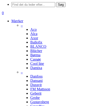
Menu
Søg
søge
0
Menu
Mærker
–
Aco
Alca
Axor
Ballofix
BLANCO
Blücher
Børma
Cassøe
Cool line
Damixa
–
Danfoss
Dansani
Duravit
FM Mattsson
Geberit
Grohe
Gustavsberg