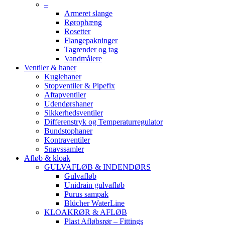
–
Armeret slange
Rørophæng
Rosetter
Flangepakninger
Tagrender og tag
Vandmålere
Ventiler & haner
Kuglehaner
Stopventiler & Pipefix
Aftapventiler
Udendørshaner
Sikkerhedsventiler
Differenstryk og Temperaturregulator
Bundstophaner
Kontraventiler
Snavssamler
Afløb & kloak
GULVAFLØB & INDENDØRS
Gulvafløb
Unidrain gulvafløb
Purus sampak
Blücher WaterLine
KLOAKRØR & AFLØB
Plast Afløbsrør – Fittings