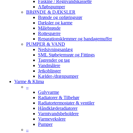
Faskine / Regnvandskassette
Afløbspumper
BRØNDE & DÆKSLER
Brønde og opføringsrør
Dæksler og karme
Målebrønde
Rottespærre
Reparationsklemmer og bandagemuffer
PUMPER & VAND
Nedsivningsanlæg
SML Støbejernsrør og Fittings
Tagrender og tag
Vandmålere
Jetkoblinger
Kælder-/drænpumper
Varme & Klima
–
Gulvvarme
Radiatorer & Tilbehør
Radiatortermostater & ventiler
Håndklæderadiatorer
Varmtvandsbeholdere
Varmevekslere
Pumper
–