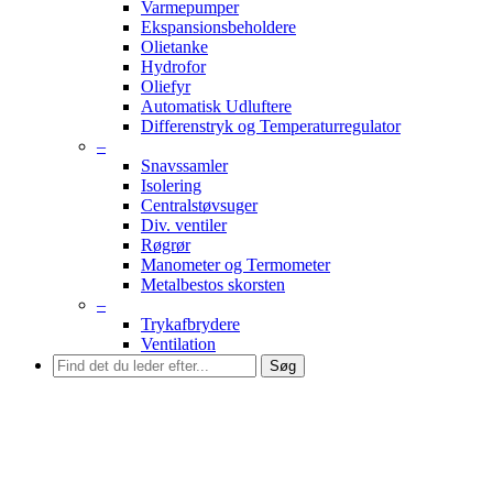
Varmepumper
Ekspansionsbeholdere
Olietanke
Hydrofor
Oliefyr
Automatisk Udluftere
Differenstryk og Temperaturregulator
–
Snavssamler
Isolering
Centralstøvsuger
Div. ventiler
Røgrør
Manometer og Termometer
Metalbestos skorsten
–
Trykafbrydere
Ventilation
Søg