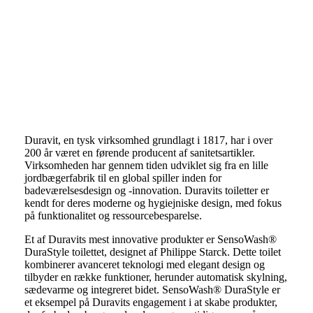
Duravit Toiletter
Duravit, en tysk virksomhed grundlagt i 1817, har i over
200 år været en førende producent af sanitetsartikler.
Virksomheden har gennem tiden udviklet sig fra en lille
jordbægerfabrik til en global spiller inden for
badeværelsesdesign og -innovation. Duravits toiletter er
kendt for deres moderne og hygiejniske design, med fokus
på funktionalitet og ressourcebesparelse.
Et af Duravits mest innovative produkter er SensoWash®
DuraStyle toilettet, designet af Philippe Starck. Dette toilet
kombinerer avanceret teknologi med elegant design og
tilbyder en række funktioner, herunder automatisk skylning,
sædevarme og integreret bidet. SensoWash® DuraStyle er
et eksempel på Duravits engagement i at skabe produkter,