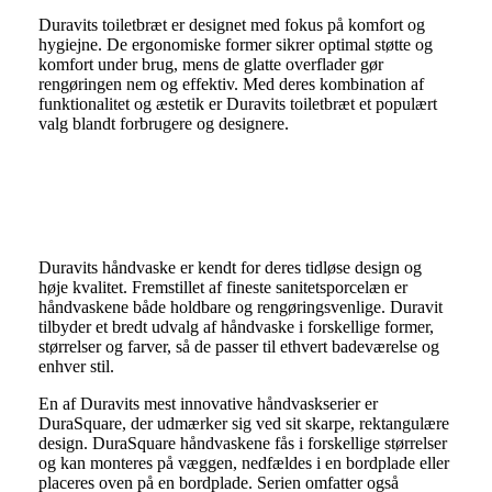
Duravits toiletbræt er designet med fokus på komfort og
hygiejne. De ergonomiske former sikrer optimal støtte og
komfort under brug, mens de glatte overflader gør
rengøringen nem og effektiv. Med deres kombination af
funktionalitet og æstetik er Duravits toiletbræt et populært
valg blandt forbrugere og designere.
Duravit Håndvask
Duravits håndvaske er kendt for deres tidløse design og
høje kvalitet. Fremstillet af fineste sanitetsporcelæn er
håndvaskene både holdbare og rengøringsvenlige. Duravit
tilbyder et bredt udvalg af håndvaske i forskellige former,
størrelser og farver, så de passer til ethvert badeværelse og
enhver stil.
En af Duravits mest innovative håndvaskserier er
DuraSquare, der udmærker sig ved sit skarpe, rektangulære
design. DuraSquare håndvaskene fås i forskellige størrelser
og kan monteres på væggen, nedfældes i en bordplade eller
placeres oven på en bordplade. Serien omfatter også