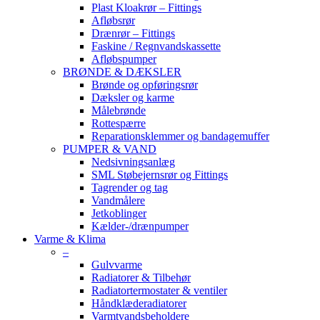
Plast Kloakrør – Fittings
Afløbsrør
Drænrør – Fittings
Faskine / Regnvandskassette
Afløbspumper
BRØNDE & DÆKSLER
Brønde og opføringsrør
Dæksler og karme
Målebrønde
Rottespærre
Reparationsklemmer og bandagemuffer
PUMPER & VAND
Nedsivningsanlæg
SML Støbejernsrør og Fittings
Tagrender og tag
Vandmålere
Jetkoblinger
Kælder-/drænpumper
Varme & Klima
–
Gulvvarme
Radiatorer & Tilbehør
Radiatortermostater & ventiler
Håndklæderadiatorer
Varmtvandsbeholdere