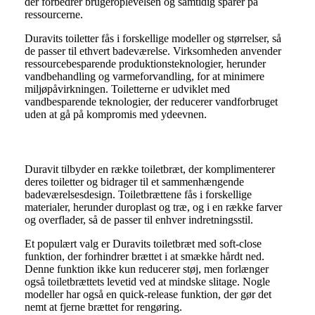
der forbedrer brugeroplevelsen og samtidig sparer på
ressourcerne.
Duravits toiletter fås i forskellige modeller og størrelser, så
de passer til ethvert badeværelse. Virksomheden anvender
ressourcebesparende produktionsteknologier, herunder
vandbehandling og varmeforvandling, for at minimere
miljøpåvirkningen. Toiletterne er udviklet med
vandbesparende teknologier, der reducerer vandforbruget
uden at gå på kompromis med ydeevnen.
Duravit Toiletbræt
Duravit tilbyder en række toiletbræt, der komplimenterer
deres toiletter og bidrager til et sammenhængende
badeværelsesdesign. Toiletbrættene fås i forskellige
materialer, herunder duroplast og træ, og i en række farver
og overflader, så de passer til enhver indretningsstil.
Et populært valg er Duravits toiletbræt med soft-close
funktion, der forhindrer brættet i at smække hårdt ned.
Denne funktion ikke kun reducerer støj, men forlænger
også toiletbrættets levetid ved at mindske slitage. Nogle
modeller har også en quick-release funktion, der gør det
nemt at fjerne brættet for rengøring.