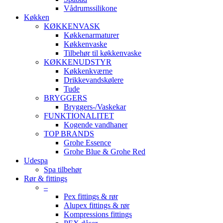
Vådrumssilikone
Køkken
KØKKENVASK
Køkkenarmaturer
Køkkenvaske
Tilbehør til køkkenvaske
KØKKENUDSTYR
Køkkenkværne
Drikkevandskølere
Tude
BRYGGERS
Bryggers-/Vaskekar
FUNKTIONALITET
Kogende vandhaner
TOP BRANDS
Grohe Essence
Grohe Blue & Grohe Red
Udespa
Spa tilbehør
Rør & fittings
–
Pex fittings & rør
Alupex fittings & rør
Kompressions fittings