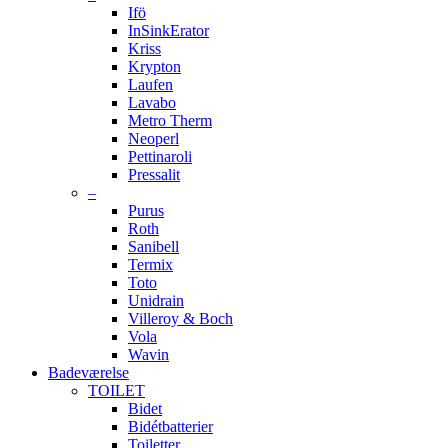
Ifö
InSinkErator
Kriss
Krypton
Laufen
Lavabo
Metro Therm
Neoperl
Pettinaroli
Pressalit
–
Purus
Roth
Sanibell
Termix
Toto
Unidrain
Villeroy & Boch
Vola
Wavin
Badeværelse
TOILET
Bidet
Bidétbatterier
Toiletter