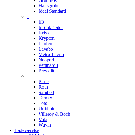
Grundfos
Hansgrohe
Ideal Standard
–
Ifö
InSinkErator
Kriss
Krypton
Laufen
Lavabo
Metro Therm
Neoperl
Pettinaroli
Pressalit
–
Purus
Roth
Sanibell
Termix
Toto
Unidrain
Villeroy & Boch
Vola
Wavin
Badeværelse