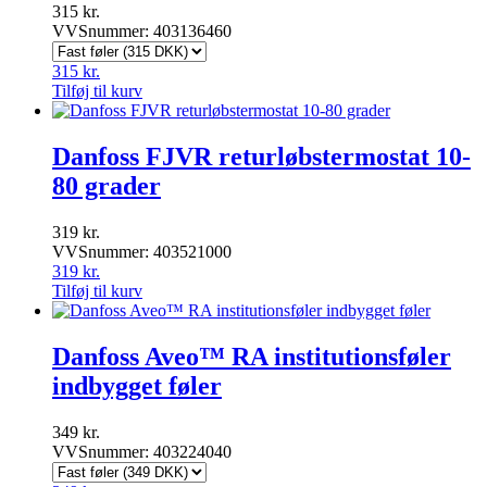
315
kr.
VVSnummer: 403136460
315
kr.
Tilføj til kurv
Danfoss FJVR returløbstermostat 10-
80 grader
319
kr.
VVSnummer: 403521000
319
kr.
Tilføj til kurv
Danfoss Aveo™ RA institutionsføler
indbygget føler
349
kr.
VVSnummer: 403224040