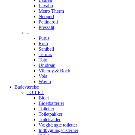
Laufen
Lavabo
Metro Therm
Neoperl
Pettinaroli
Pressalit
–
Purus
Roth
Sanibell
Termix
Toto
Unidrain
Villeroy & Boch
Vola
Wavin
Badeværelse
TOILET
Bidet
Bidétbatterier
Toiletter
Toiletpakker
Toiletsæder
Væghængte toiletter
Indbygningscisterner