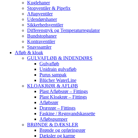
Kuglehaner
Stopventiler & Pipefix
Aftapventiler
Udendørshaner
Sikkerhedsventiler
Differenstryk og Temperaturregulator
Bundstophaner
Kontraventiler
Snavssamler
Afløb & kloak
GULVAFLØB & INDENDØRS
Gulvafløb
Unidrain gulvafløb
Purus sampak
Blücher WaterLine
KLOAKRØR & AFLØB
Plast Afløbsrør – Fittings
Plast Kloakrør – Fittings
Afløbsrør
Drænrør – Fittings
Faskine / Regnvandskassette
Afløbspumper
BRØNDE & DÆKSLER
Brønde og opføringsrør
Dæksler og karme