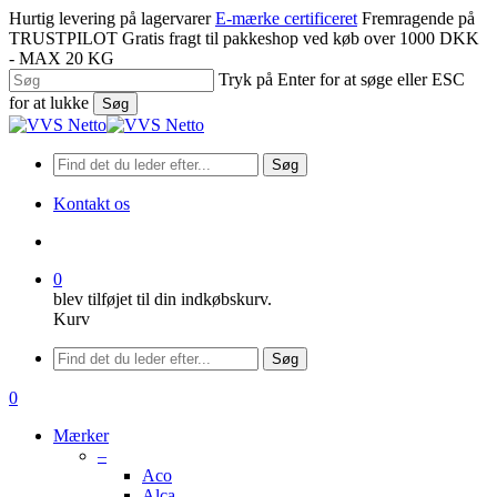
Spring
Hurtig levering på lagervarer
E-mærke certificeret
Fremragende på
til
TRUSTPILOT
Gratis fragt til pakkeshop ved køb over 1000 DKK
hovedindhold
- MAX 20 KG
Tryk på Enter for at søge eller ESC
for at lukke
Søg
Luk
søgning
Søg
Kontakt os
søge
0
blev tilføjet til din indkøbskurv.
Kurv
Menu
Søg
søge
0
Menu
Mærker
–
Aco
Alca