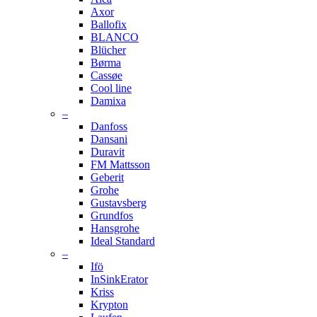
Axor
Ballofix
BLANCO
Blücher
Børma
Cassøe
Cool line
Damixa
–
Danfoss
Dansani
Duravit
FM Mattsson
Geberit
Grohe
Gustavsberg
Grundfos
Hansgrohe
Ideal Standard
–
Ifö
InSinkErator
Kriss
Krypton