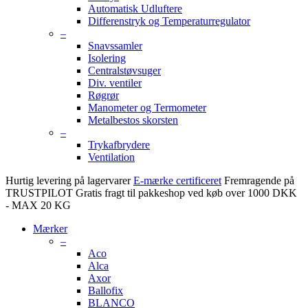
Automatisk Udluftere
Differenstryk og Temperaturregulator
–
Snavssamler
Isolering
Centralstøvsuger
Div. ventiler
Røgrør
Manometer og Termometer
Metalbestos skorsten
–
Trykafbrydere
Ventilation
Hurtig levering på lagervarer
E-mærke certificeret
Fremragende på
TRUSTPILOT
Gratis fragt til pakkeshop ved køb over 1000 DKK
- MAX 20 KG
Mærker
–
Aco
Alca
Axor
Ballofix
BLANCO