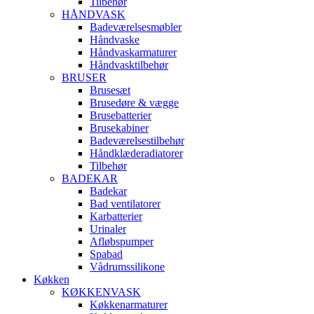
Tilbehør
HÅNDVASK
Badeværelsesmøbler
Håndvaske
Håndvaskarmaturer
Håndvasktilbehør
BRUSER
Brusesæt
Brusedøre & vægge
Brusebatterier
Brusekabiner
Badeværelsestilbehør
Håndklæderadiatorer
Tilbehør
BADEKAR
Badekar
Bad ventilatorer
Karbatterier
Urinaler
Afløbspumper
Spabad
Vådrumssilikone
Køkken
KØKKENVASK
Køkkenarmaturer