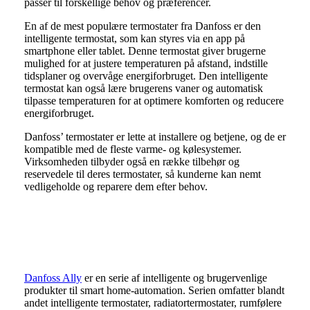
passer til forskellige behov og præferencer.
En af de mest populære termostater fra Danfoss er den
intelligente termostat, som kan styres via en app på
smartphone eller tablet. Denne termostat giver brugerne
mulighed for at justere temperaturen på afstand, indstille
tidsplaner og overvåge energiforbruget. Den intelligente
termostat kan også lære brugerens vaner og automatisk
tilpasse temperaturen for at optimere komforten og reducere
energiforbruget.
Danfoss’ termostater er lette at installere og betjene, og de er
kompatible med de fleste varme- og kølesystemer.
Virksomheden tilbyder også en række tilbehør og
reservedele til deres termostater, så kunderne kan nemt
vedligeholde og reparere dem efter behov.
Danfoss Ally
Danfoss Ally
er en serie af intelligente og brugervenlige
produkter til smart home-automation. Serien omfatter blandt
andet intelligente termostater, radiatortermostater, rumfølere