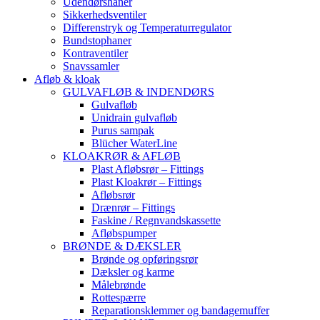
Udendørshaner
Sikkerhedsventiler
Differenstryk og Temperaturregulator
Bundstophaner
Kontraventiler
Snavssamler
Afløb & kloak
GULVAFLØB & INDENDØRS
Gulvafløb
Unidrain gulvafløb
Purus sampak
Blücher WaterLine
KLOAKRØR & AFLØB
Plast Afløbsrør – Fittings
Plast Kloakrør – Fittings
Afløbsrør
Drænrør – Fittings
Faskine / Regnvandskassette
Afløbspumper
BRØNDE & DÆKSLER
Brønde og opføringsrør
Dæksler og karme
Målebrønde
Rottespærre
Reparationsklemmer og bandagemuffer