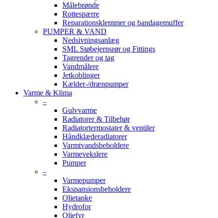
Målebrønde
Rottespærre
Reparationsklemmer og bandagemuffer
PUMPER & VAND
Nedsivningsanlæg
SML Støbejernsrør og Fittings
Tagrender og tag
Vandmålere
Jetkoblinger
Kælder-/drænpumper
Varme & Klima
–
Gulvvarme
Radiatorer & Tilbehør
Radiatortermostater & ventiler
Håndklæderadiatorer
Varmtvandsbeholdere
Varmevekslere
Pumper
–
Varmepumper
Ekspansionsbeholdere
Olietanke
Hydrofor
Oliefyr