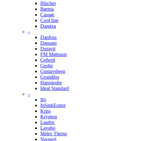
Blücher
Børma
Cassøe
Cool line
Damixa
–
Danfoss
Dansani
Duravit
FM Mattsson
Geberit
Grohe
Gustavsberg
Grundfos
Hansgrohe
Ideal Standard
–
Ifö
InSinkErator
Kriss
Krypton
Laufen
Lavabo
Metro Therm
Neoperl