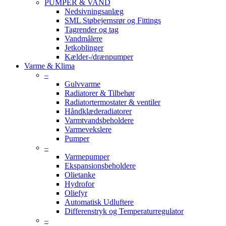
PUMPER & VAND
Nedsivningsanlæg
SML Støbejernsrør og Fittings
Tagrender og tag
Vandmålere
Jetkoblinger
Kælder-/drænpumper
Varme & Klima
–
Gulvvarme
Radiatorer & Tilbehør
Radiatortermostater & ventiler
Håndklæderadiatorer
Varmtvandsbeholdere
Varmevekslere
Pumper
–
Varmepumper
Ekspansionsbeholdere
Olietanke
Hydrofor
Oliefyr
Automatisk Udluftere
Differenstryk og Temperaturregulator
–