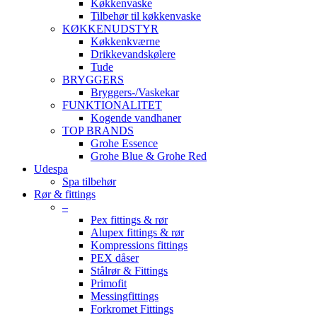
Køkkenvaske
Tilbehør til køkkenvaske
KØKKENUDSTYR
Køkkenkværne
Drikkevandskølere
Tude
BRYGGERS
Bryggers-/Vaskekar
FUNKTIONALITET
Kogende vandhaner
TOP BRANDS
Grohe Essence
Grohe Blue & Grohe Red
Udespa
Spa tilbehør
Rør & fittings
–
Pex fittings & rør
Alupex fittings & rør
Kompressions fittings
PEX dåser
Stålrør & Fittings
Primofit
Messingfittings
Forkromet Fittings