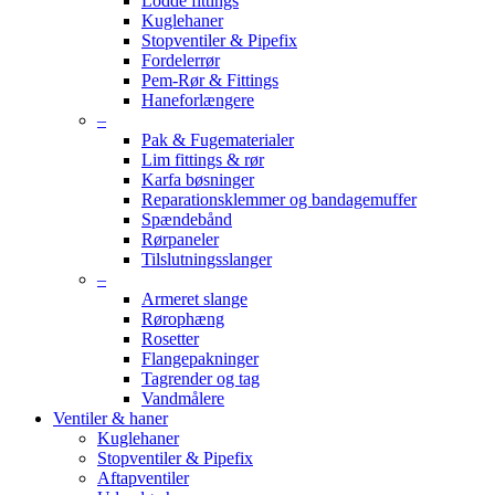
Lodde fittings
Kuglehaner
Stopventiler & Pipefix
Fordelerrør
Pem-Rør & Fittings
Haneforlængere
–
Pak & Fugematerialer
Lim fittings & rør
Karfa bøsninger
Reparationsklemmer og bandagemuffer
Spændebånd
Rørpaneler
Tilslutningsslanger
–
Armeret slange
Rørophæng
Rosetter
Flangepakninger
Tagrender og tag
Vandmålere
Ventiler & haner
Kuglehaner
Stopventiler & Pipefix
Aftapventiler