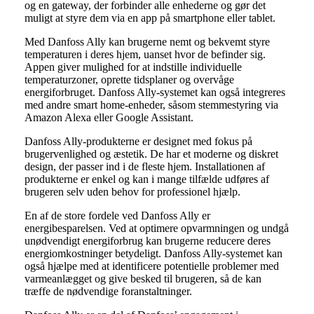
og en gateway, der forbinder alle enhederne og gør det
muligt at styre dem via en app på smartphone eller tablet.
Med Danfoss Ally kan brugerne nemt og bekvemt styre
temperaturen i deres hjem, uanset hvor de befinder sig.
Appen giver mulighed for at indstille individuelle
temperaturzoner, oprette tidsplaner og overvåge
energiforbruget. Danfoss Ally-systemet kan også integreres
med andre smart home-enheder, såsom stemmestyring via
Amazon Alexa eller Google Assistant.
Danfoss Ally-produkterne er designet med fokus på
brugervenlighed og æstetik. De har et moderne og diskret
design, der passer ind i de fleste hjem. Installationen af
produkterne er enkel og kan i mange tilfælde udføres af
brugeren selv uden behov for professionel hjælp.
En af de store fordele ved Danfoss Ally er
energibesparelsen. Ved at optimere opvarmningen og undgå
unødvendigt energiforbrug kan brugerne reducere deres
energiomkostninger betydeligt. Danfoss Ally-systemet kan
også hjælpe med at identificere potentielle problemer med
varmeanlægget og give besked til brugeren, så de kan
træffe de nødvendige foranstaltninger.