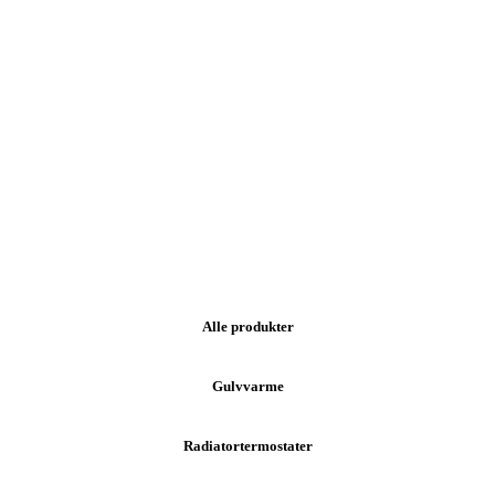
Vælg Danfoss produkt
Alle produkter
Gulvvarme
Radiatortermostater