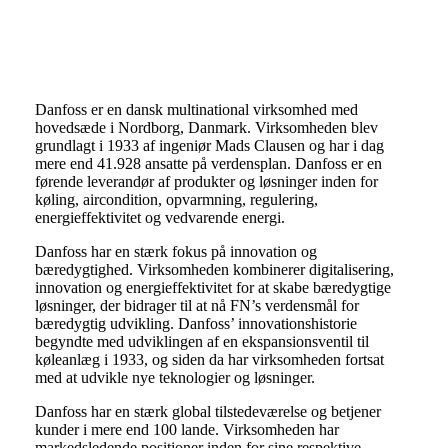
Danfoss
Danfoss er en dansk multinational virksomhed med
hovedsæde i Nordborg, Danmark. Virksomheden blev
grundlagt i 1933 af ingeniør Mads Clausen og har i dag
mere end 41.928 ansatte på verdensplan. Danfoss er en
førende leverandør af produkter og løsninger inden for
køling, aircondition, opvarmning, regulering,
energieffektivitet og vedvarende energi.
Danfoss har en stærk fokus på innovation og
bæredygtighed. Virksomheden kombinerer digitalisering,
innovation og energieffektivitet for at skabe bæredygtige
løsninger, der bidrager til at nå FN’s verdensmål for
bæredygtig udvikling. Danfoss’ innovationshistorie
begyndte med udviklingen af en ekspansionsventil til
køleanlæg i 1933, og siden da har virksomheden fortsat
med at udvikle nye teknologier og løsninger.
Danfoss har en stærk global tilstedeværelse og betjener
kunder i mere end 100 lande. Virksomheden har
markedsledende positioner inden for sine respektive