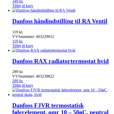
349
kr.
Tilføj til kurv
Danfoss håndindstilling til RA Ventil
119
kr.
VVSnummer: 403229012
119
kr.
Tilføj til kurv
Danfoss RAX radiatortermostat hvid
289
kr.
VVSnummer: 403239822
289
kr.
Tilføj til kurv
Danfoss FJVR termostatisk
følerelement, omr 10 – 50øC, neutral