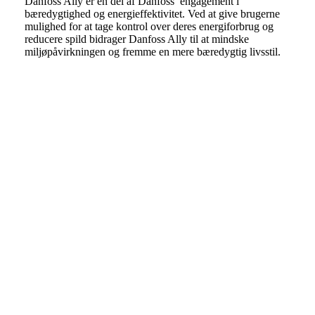
Danfoss Ally er en del af Danfoss’ engagement i
bæredygtighed og energieffektivitet. Ved at give brugerne
mulighed for at tage kontrol over deres energiforbrug og
reducere spild bidrager Danfoss Ally til at mindske
miljøpåvirkningen og fremme en mere bæredygtig livsstil.