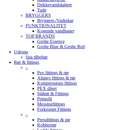
Drikkevandskølere
Tude
BRYGGERS
Bryggers-/Vaskekar
FUNKTIONALITET
Kogende vandhaner
TOP BRANDS
Grohe Essence
Grohe Blue & Grohe Red
Udespa
Spa tilbehør
Rør & fittings
–
Pex fittings & rør
Alupex fittings & rør
Kompressions fittings
PEX dåser
Stålrør & Fittings
Primofit
Messingfittings
Forkromet Fittings
–
Pressfittings & rør
Kobberrør