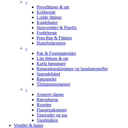
–
Pressfittings & rør
Kobberrør
Lodde fittings
Kuglehaner
Stopventiler & Pipefix
Fordelerrør
Pem-Rør & Fittings
Haneforlængere
–
Pak & Fugematerialer
Lim fittings & rør
Karfa bøsninger
Reparationsklemmer og bandagemuffer
Spændebånd
Rørpaneler
Tilslutningsslanger
–
Armeret slange
Rørophæng
Rosetter
Flangepakninger
Tagrender og tag
Vandmålere
Ventiler & haner