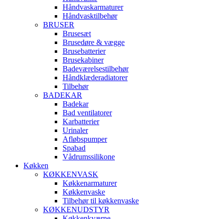
Håndvaskarmaturer
Håndvasktilbehør
BRUSER
Brusesæt
Brusedøre & vægge
Brusebatterier
Brusekabiner
Badeværelsestilbehør
Håndklæderadiatorer
Tilbehør
BADEKAR
Badekar
Bad ventilatorer
Karbatterier
Urinaler
Afløbspumper
Spabad
Vådrumssilikone
Køkken
KØKKENVASK
Køkkenarmaturer
Køkkenvaske
Tilbehør til køkkenvaske
KØKKENUDSTYR
Køkkenkværne