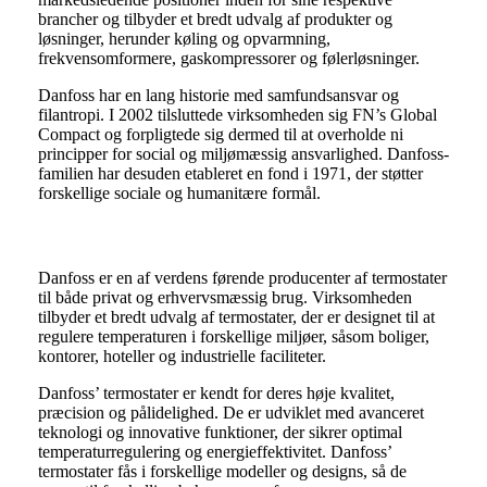
brancher og tilbyder et bredt udvalg af produkter og
løsninger, herunder køling og opvarmning,
frekvensomformere, gaskompressorer og følerløsninger.
Danfoss har en lang historie med samfundsansvar og
filantropi. I 2002 tilsluttede virksomheden sig FN’s Global
Compact og forpligtede sig dermed til at overholde ni
principper for social og miljømæssig ansvarlighed. Danfoss-
familien har desuden etableret en fond i 1971, der støtter
forskellige sociale og humanitære formål.
Danfoss termostater
Danfoss er en af verdens førende producenter af termostater
til både privat og erhvervsmæssig brug. Virksomheden
tilbyder et bredt udvalg af termostater, der er designet til at
regulere temperaturen i forskellige miljøer, såsom boliger,
kontorer, hoteller og industrielle faciliteter.
Danfoss’ termostater er kendt for deres høje kvalitet,
præcision og pålidelighed. De er udviklet med avanceret
teknologi og innovative funktioner, der sikrer optimal
temperaturregulering og energieffektivitet. Danfoss’
termostater fås i forskellige modeller og designs, så de