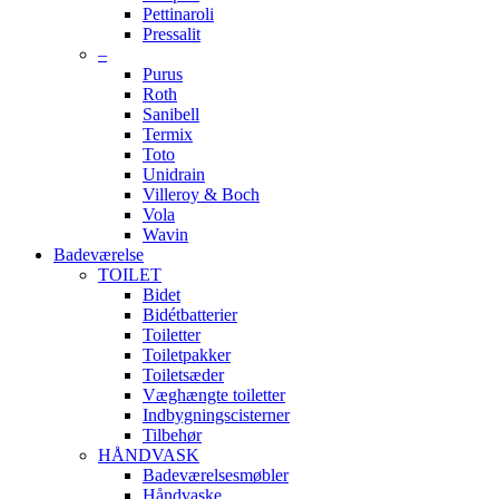
Pettinaroli
Pressalit
–
Purus
Roth
Sanibell
Termix
Toto
Unidrain
Villeroy & Boch
Vola
Wavin
Badeværelse
TOILET
Bidet
Bidétbatterier
Toiletter
Toiletpakker
Toiletsæder
Væghængte toiletter
Indbygningscisterner
Tilbehør
HÅNDVASK
Badeværelsesmøbler
Håndvaske