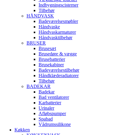
Indbygningscisterner
Tilbehør
HÅNDVASK
Badeværelsesmøbler
Håndvaske
Håndvaskarmaturer
Håndvasktilbehør
BRUSER
Brusesæt
Brusedøre & vægge
Brusebatterier
Brusekabiner
Badeværelsestilbehør
Håndklæderadiatorer
Tilbehør
BADEKAR
Badekar
Bad ventilatorer
Karbatterier
Urinaler
Afløbspumper
Spabad
Vådrumssilikone
Køkken