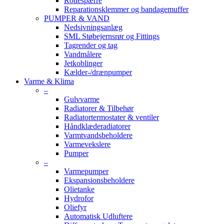
Rottespærre
Reparationsklemmer og bandagemuffer
PUMPER & VAND
Nedsivningsanlæg
SML Støbejernsrør og Fittings
Tagrender og tag
Vandmålere
Jetkoblinger
Kælder-/drænpumper
Varme & Klima
–
Gulvvarme
Radiatorer & Tilbehør
Radiatortermostater & ventiler
Håndklæderadiatorer
Varmtvandsbeholdere
Varmevekslere
Pumper
–
Varmepumper
Ekspansionsbeholdere
Olietanke
Hydrofor
Oliefyr
Automatisk Udluftere