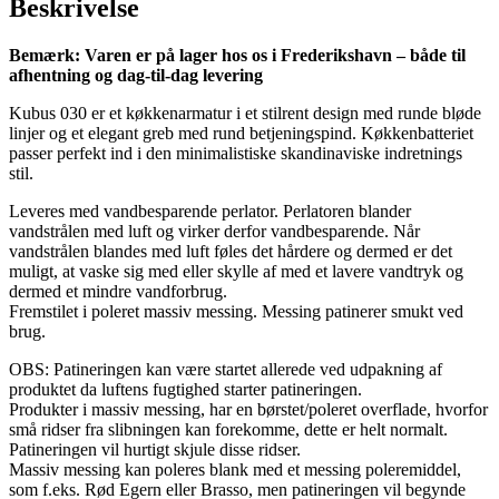
Beskrivelse
Bemærk: Varen er på lager hos os i Frederikshavn – både til
afhentning og dag-til-dag levering
Kubus 030 er et køkkenarmatur i et stilrent design med runde bløde
linjer og et elegant greb med rund betjeningspind. Køkkenbatteriet
passer perfekt ind i den minimalistiske skandinaviske indretnings
stil.
Leveres med vandbesparende perlator. Perlatoren blander
vandstrålen med luft og virker derfor vandbesparende. Når
vandstrålen blandes med luft føles det hårdere og dermed er det
muligt, at vaske sig med eller skylle af med et lavere vandtryk og
dermed et mindre vandforbrug.
Fremstilet i poleret massiv messing. Messing patinerer smukt ved
brug.
OBS: Patineringen kan være startet allerede ved udpakning af
produktet da luftens fugtighed starter patineringen.
Produkter i massiv messing, har en børstet/poleret overflade, hvorfor
små ridser fra slibningen kan forekomme, dette er helt normalt.
Patineringen vil hurtigt skjule disse ridser.
Massiv messing kan poleres blank med et messing poleremiddel,
som f.eks. Rød Egern eller Brasso, men patineringen vil begynde