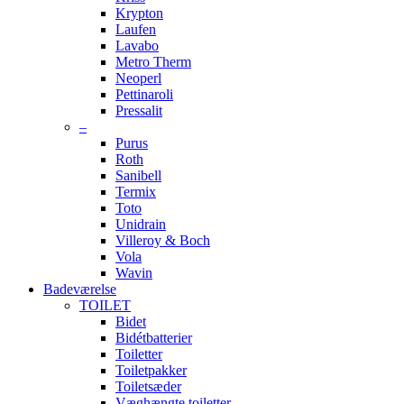
Krypton
Laufen
Lavabo
Metro Therm
Neoperl
Pettinaroli
Pressalit
–
Purus
Roth
Sanibell
Termix
Toto
Unidrain
Villeroy & Boch
Vola
Wavin
Badeværelse
TOILET
Bidet
Bidétbatterier
Toiletter
Toiletpakker
Toiletsæder
Væghængte toiletter