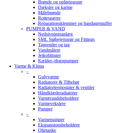
Brønde og opføringsrør
Dæksler og karme
Målebrønde
Rottespærre
Reparationsklemmer og bandagemuffer
PUMPER & VAND
Nedsivningsanlæg
SML Støbejernsrør og Fittings
Tagrender og tag
Vandmålere
Jetkoblinger
Kælder-/drænpumper
Varme & Klima
–
Gulvvarme
Radiatorer & Tilbehør
Radiatortermostater & ventiler
Håndklæderadiatorer
Varmtvandsbeholdere
Varmevekslere
Pumper
–
Varmepumper
Ekspansionsbeholdere
Olietanke