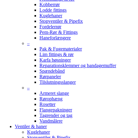
Kobberrør
Lodde fittings
Kuglehaner
Stopventiler & Pipefix
Fordelerrør
Pem-Rør & Fittings
Haneforlængere
–
Pak & Fugematerialer
Lim fittings & rør
Karfa bøsninger
Reparationsklemmer og bandagemuffer
Spændebånd
Rørpaneler
Tilslutningsslanger
–
Armeret slange
Rørophæng
Rosetter
Flangepakninger
Tagrender og tag
Vandmålere
Ventiler & haner
Kuglehaner
Stopventiler & Pipefix