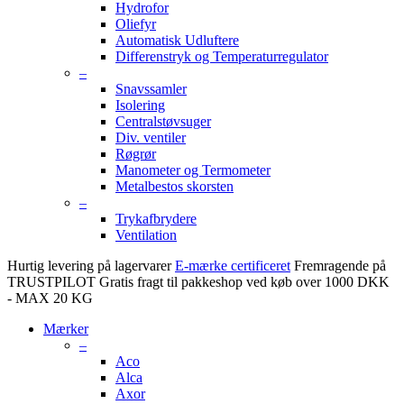
Hydrofor
Oliefyr
Automatisk Udluftere
Differenstryk og Temperaturregulator
–
Snavssamler
Isolering
Centralstøvsuger
Div. ventiler
Røgrør
Manometer og Termometer
Metalbestos skorsten
–
Trykafbrydere
Ventilation
Hurtig levering på lagervarer
E-mærke certificeret
Fremragende på
TRUSTPILOT
Gratis fragt til pakkeshop ved køb over 1000 DKK
- MAX 20 KG
Mærker
–
Aco
Alca
Axor