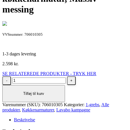
messing
VVSnummer: 706010305
1-3 dages levering
2.598
kr.
SE RELATEREDE PRODUKTER - TRYK HER
Lavabo
Kubus
030
Tilføj til kurv
køkkenarmatur,
Massiv
Varenummer (SKU):
messing
706010305
Kategorier:
1-grebs
,
Alle
produkter
antal
,
Køkkenarmaturer
,
Lavabo kampagne
Beskrivelse