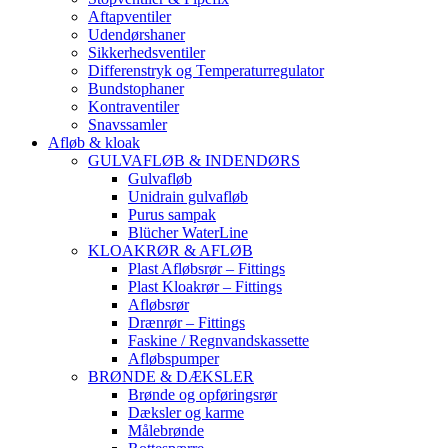
Aftapventiler
Udendørshaner
Sikkerhedsventiler
Differenstryk og Temperaturregulator
Bundstophaner
Kontraventiler
Snavssamler
Afløb & kloak
GULVAFLØB & INDENDØRS
Gulvafløb
Unidrain gulvafløb
Purus sampak
Blücher WaterLine
KLOAKRØR & AFLØB
Plast Afløbsrør – Fittings
Plast Kloakrør – Fittings
Afløbsrør
Drænrør – Fittings
Faskine / Regnvandskassette
Afløbspumper
BRØNDE & DÆKSLER
Brønde og opføringsrør
Dæksler og karme
Målebrønde