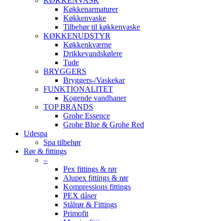
KØKKENVASK
Køkkenarmaturer
Køkkenvaske
Tilbehør til køkkenvaske
KØKKENUDSTYR
Køkkenkværne
Drikkevandskølere
Tude
BRYGGERS
Bryggers-/Vaskekar
FUNKTIONALITET
Kogende vandhaner
TOP BRANDS
Grohe Essence
Grohe Blue & Grohe Red
Udespa
Spa tilbehør
Rør & fittings
–
Pex fittings & rør
Alupex fittings & rør
Kompressions fittings
PEX dåser
Stålrør & Fittings
Primofit