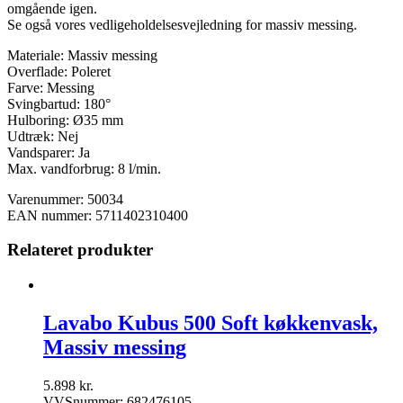
omgående igen.
Se også vores vedligeholdelsesvejledning for massiv messing.
Materiale: Massiv messing
Overflade: Poleret
Farve: Messing
Svingbartud: 180°
Hulboring: Ø35 mm
Udtræk: Nej
Vandsparer: Ja
Max. vandforbrug: 8 l/min.
Varenummer: 50034
EAN nummer: 5711402310400
Relateret produkter
Lavabo Kubus 500 Soft køkkenvask,
Massiv messing
5.898
kr.
VVSnummer: 682476105