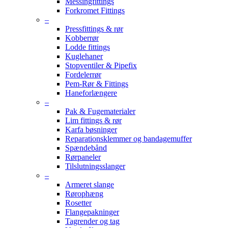
Messingfittings
Forkromet Fittings
–
Pressfittings & rør
Kobberrør
Lodde fittings
Kuglehaner
Stopventiler & Pipefix
Fordelerrør
Pem-Rør & Fittings
Haneforlængere
–
Pak & Fugematerialer
Lim fittings & rør
Karfa bøsninger
Reparationsklemmer og bandagemuffer
Spændebånd
Rørpaneler
Tilslutningsslanger
–
Armeret slange
Rørophæng
Rosetter
Flangepakninger
Tagrender og tag