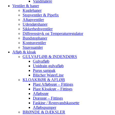
Vandmålere
Ventiler & haner
Kuglehaner
Stopventiler & Pipefix
Aftapventiler
Udendørshaner
Sikkerhedsventiler
Differenstryk og Temperaturregulator
Bundstophaner
Kontraventiler
Snavssamler
Afløb & kloak
GULVAFLØB & INDENDØRS
Gulvafløb
Unidrain gulvafløb
Purus sampak
Blücher WaterLine
KLOAKRØR & AFLØB
Plast Afløbsrør – Fittings
Plast Kloakrør – Fittings
Afløbsrør
Drænrør – Fittings
Faskine / Regnvandskassette
Afløbspumper
BRØNDE & DÆKSLER