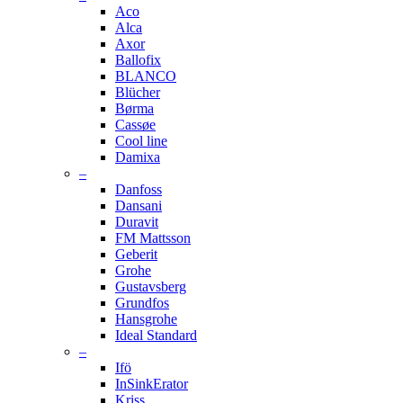
Aco
Alca
Axor
Ballofix
BLANCO
Blücher
Børma
Cassøe
Cool line
Damixa
–
Danfoss
Dansani
Duravit
FM Mattsson
Geberit
Grohe
Gustavsberg
Grundfos
Hansgrohe
Ideal Standard
–
Ifö
InSinkErator
Kriss