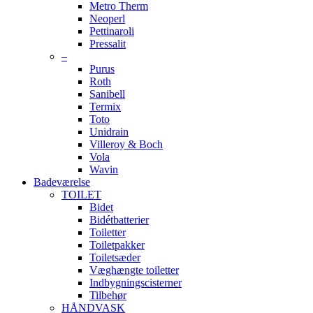
Metro Therm
Neoperl
Pettinaroli
Pressalit
–
Purus
Roth
Sanibell
Termix
Toto
Unidrain
Villeroy & Boch
Vola
Wavin
Badeværelse
TOILET
Bidet
Bidétbatterier
Toiletter
Toiletpakker
Toiletsæder
Væghængte toiletter
Indbygningscisterner
Tilbehør
HÅNDVASK