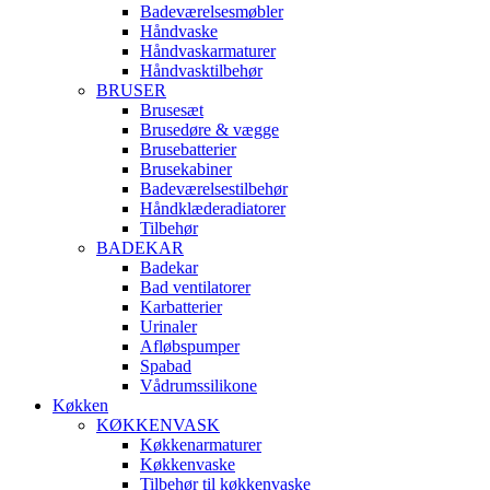
Badeværelsesmøbler
Håndvaske
Håndvaskarmaturer
Håndvasktilbehør
BRUSER
Brusesæt
Brusedøre & vægge
Brusebatterier
Brusekabiner
Badeværelsestilbehør
Håndklæderadiatorer
Tilbehør
BADEKAR
Badekar
Bad ventilatorer
Karbatterier
Urinaler
Afløbspumper
Spabad
Vådrumssilikone
Køkken
KØKKENVASK
Køkkenarmaturer
Køkkenvaske
Tilbehør til køkkenvaske