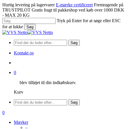
Spring
Hurtig levering på lagervarer
E-mærke certificeret
Fremragende på
til
TRUSTPILOT
Gratis fragt til pakkeshop ved køb over 1000 DKK
hovedindhold
- MAX 20 KG
Tryk på Enter for at søge eller ESC
for at lukke
Søg
Luk
søgning
Søg
Kontakt os
søge
0
blev tilføjet til din indkøbskurv.
Kurv
Menu
Søg
søge
0
Menu
Mærker
–