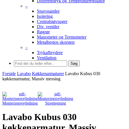
Differenstryk og Temperaturregulator
–
Snavssamler
Isolering
Centralstøvsuger
Div. ventiler
Røgrør
Manometer og Termometer
Metalbestos skorsten
–
Trykafbrydere
Ventilation
Søg
Forside
Lavabo
Køkkenarmaturer
Lavabo Kubus 030
køkkenarmatur, Massiv messing
Monteringsvejledning
Stregtegning
Lavabo Kubus 030
køkkenarmatur, Massiv