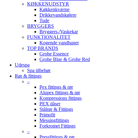
KØKKENUDSTYR
Køkkenkværne
Drikkevandskølere
Tude
BRYGGERS
Bryggers-/Vaskekar
FUNKTIONALITET
Kogende vandhaner
TOP BRANDS
Grohe Essence
Grohe Blue & Grohe Red
Udespa
Spa tilbehør
Rør & fittings
–
Pex fittings & rør
Alupex fittings & rør
Kompressions fittings
PEX dåser
Stålrør & Fittings
Primofit
Messingfittings
Forkromet Fittings
–
Pressfittings & rør