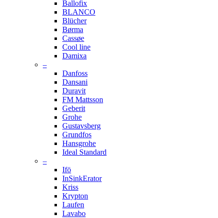
Ballofix
BLANCO
Blücher
Børma
Cassøe
Cool line
Damixa
–
Danfoss
Dansani
Duravit
FM Mattsson
Geberit
Grohe
Gustavsberg
Grundfos
Hansgrohe
Ideal Standard
–
Ifö
InSinkErator
Kriss
Krypton
Laufen
Lavabo