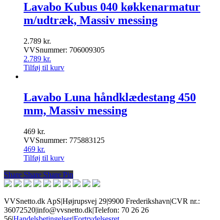
Lavabo Kubus 040 køkkenarmatur
m/udtræk, Massiv messing
2.789
kr.
VVSnummer: 706009305
2.789
kr.
Tilføj til kurv
Lavabo Luna håndklædestang 450
mm, Massiv messing
469
kr.
VVSnummer: 775883125
469
kr.
Tilføj til kurv
Share
Share
Share
Share
Pin
VVSnetto.dk ApS
|
Højrupsvej 29
|
9900 Frederikshavn
|
CVR nr.:
36072520
|
info@vvsnetto.dk
|
Telefon: 70 26 26
56
|
Handelsbetingelser
|
Fortrydelsesret