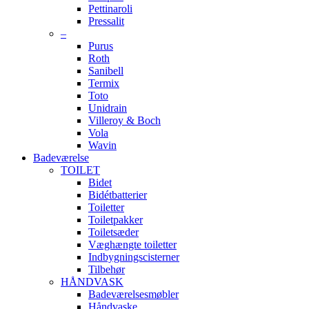
Pettinaroli
Pressalit
–
Purus
Roth
Sanibell
Termix
Toto
Unidrain
Villeroy & Boch
Vola
Wavin
Badeværelse
TOILET
Bidet
Bidétbatterier
Toiletter
Toiletpakker
Toiletsæder
Væghængte toiletter
Indbygningscisterner
Tilbehør
HÅNDVASK
Badeværelsesmøbler
Håndvaske