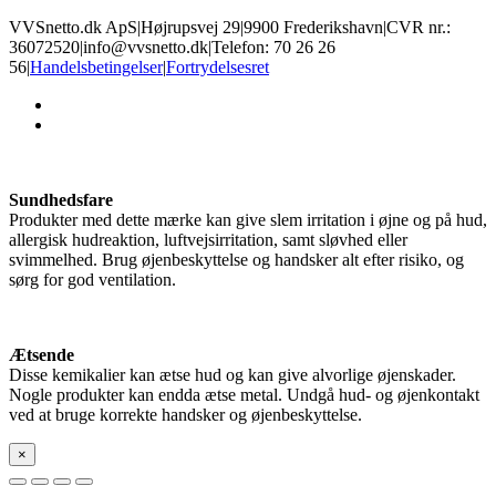
VVSnetto.dk ApS
|
Højrupsvej 29
|
9900 Frederikshavn
|
CVR nr.:
36072520
|
info@vvsnetto.dk
|
Telefon: 70 26 26
56
|
Handelsbetingelser
|
Fortrydelsesret
facebook
youtube
Sundhedsfare
Produkter med dette mærke kan give slem irritation i øjne og på hud,
allergisk hudreaktion, luftvejsirritation, samt sløvhed eller
svimmelhed. Brug øjenbeskyttelse og handsker alt efter risiko, og
sørg for god ventilation.
Ætsende
Disse kemikalier kan ætse hud og kan give alvorlige øjenskader.
Nogle produkter kan endda ætse metal. Undgå hud- og øjenkontakt
ved at bruge korrekte handsker og øjenbeskyttelse.
×