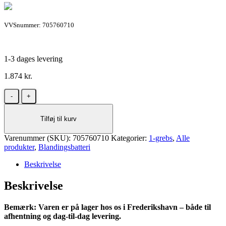
VVSnummer: 705760710
1-3 dages levering
1.874
kr.
Damixa
Silhouet
køkkenarmatur
Tilføj til kurv
i
mathvid
Varenummer (SKU):
antal
705760710
Kategorier:
1-grebs
,
Alle
produkter
,
Blandingsbatteri
Beskrivelse
Beskrivelse
Bemærk: Varen er på lager hos os i Frederikshavn – både til
afhentning og dag-til-dag levering.