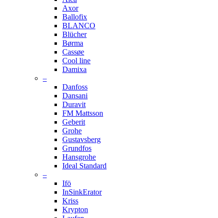
Axor
Ballofix
BLANCO
Blücher
Børma
Cassøe
Cool line
Damixa
–
Danfoss
Dansani
Duravit
FM Mattsson
Geberit
Grohe
Gustavsberg
Grundfos
Hansgrohe
Ideal Standard
–
Ifö
InSinkErator
Kriss
Krypton