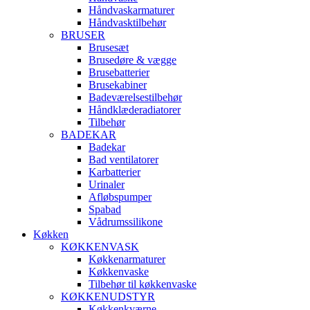
Håndvaskarmaturer
Håndvasktilbehør
BRUSER
Brusesæt
Brusedøre & vægge
Brusebatterier
Brusekabiner
Badeværelsestilbehør
Håndklæderadiatorer
Tilbehør
BADEKAR
Badekar
Bad ventilatorer
Karbatterier
Urinaler
Afløbspumper
Spabad
Vådrumssilikone
Køkken
KØKKENVASK
Køkkenarmaturer
Køkkenvaske
Tilbehør til køkkenvaske
KØKKENUDSTYR
Køkkenkværne