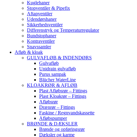
Kuglehaner
Stopventiler & Pipefix
Aftapventiler
Udendørshaner
Sikkerhedsventiler
Differenstryk og Temperaturregulator
Bundstophaner
Kontraventiler
Snavssamler
Afløb & kloak
GULVAFLØB & INDENDØRS
Gulvafløb
Unidrain gulvafløb
Purus sampak
Blücher WaterLine
KLOAKRØR & AFLØB
Plast Afløbsrør – Fittings
Plast Kloakrør – Fittings
Afløbsrør
Drænrør – Fittings
Faskine / Regnvandskassette
Afløbspumper
BRØNDE & DÆKSLER
Brønde og opføringsrør
Dæksler og karme