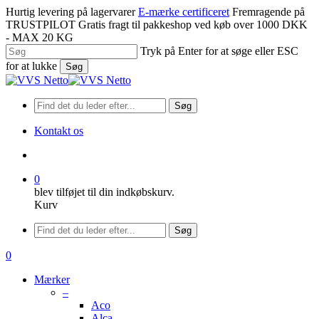
Spring
Hurtig levering på lagervarer
E-mærke certificeret
Fremragende på
til
TRUSTPILOT
Gratis fragt til pakkeshop ved køb over 1000 DKK
hovedindhold
- MAX 20 KG
Tryk på Enter for at søge eller ESC
for at lukke
Søg
Luk
søgning
Søg
Kontakt os
søge
0
blev tilføjet til din indkøbskurv.
Kurv
Menu
Søg
søge
0
Menu
Mærker
–
Aco
Alca