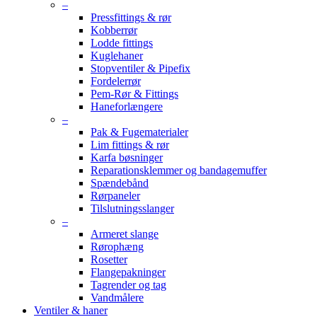
–
Pressfittings & rør
Kobberrør
Lodde fittings
Kuglehaner
Stopventiler & Pipefix
Fordelerrør
Pem-Rør & Fittings
Haneforlængere
–
Pak & Fugematerialer
Lim fittings & rør
Karfa bøsninger
Reparationsklemmer og bandagemuffer
Spændebånd
Rørpaneler
Tilslutningsslanger
–
Armeret slange
Rørophæng
Rosetter
Flangepakninger
Tagrender og tag
Vandmålere
Ventiler & haner