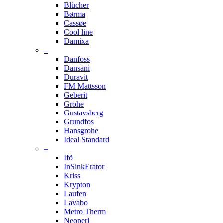
Blücher
Børma
Cassøe
Cool line
Damixa
–
Danfoss
Dansani
Duravit
FM Mattsson
Geberit
Grohe
Gustavsberg
Grundfos
Hansgrohe
Ideal Standard
–
Ifö
InSinkErator
Kriss
Krypton
Laufen
Lavabo
Metro Therm
Neoperl