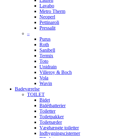
Laufen
Lavabo
Metro Therm
Neoperl
Pettinaroli
Pressalit
–
Purus
Roth
Sanibell
Termix
Toto
Unidrain
Villeroy & Boch
Vola
Wavin
Badeværelse
TOILET
Bidet
Bidétbatterier
Toiletter
Toiletpakker
Toiletsæder
Væghængte toiletter
Indbygningscisterner