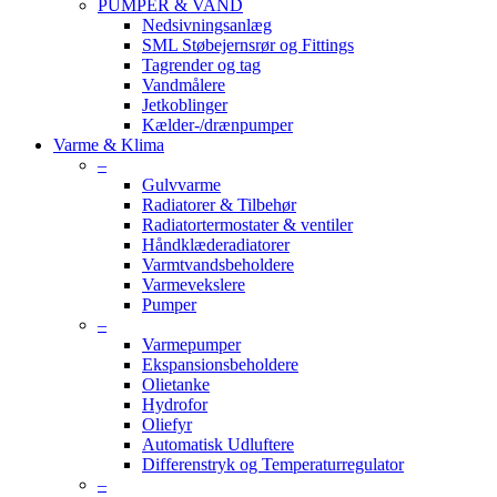
PUMPER & VAND
Nedsivningsanlæg
SML Støbejernsrør og Fittings
Tagrender og tag
Vandmålere
Jetkoblinger
Kælder-/drænpumper
Varme & Klima
–
Gulvvarme
Radiatorer & Tilbehør
Radiatortermostater & ventiler
Håndklæderadiatorer
Varmtvandsbeholdere
Varmevekslere
Pumper
–
Varmepumper
Ekspansionsbeholdere
Olietanke
Hydrofor
Oliefyr
Automatisk Udluftere
Differenstryk og Temperaturregulator
–