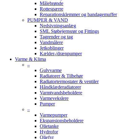
Målebrønde
Rottespærre
Reparationsklemmer og bandagemuffer
PUMPER & VAND
Nedsivningsanlæg
SML Støbejernsrør og Fittings
Tagrender og tag
Vandmålere
Jetkoblinger
Kælder-/drænpumper
Varme & Klima
–
Gulvvarme
Radiatorer & Tilbehør
Radiatortermostater & ventiler
Håndklæderadiatorer
Varmtvandsbeholdere
Varmevekslere
Pumper
–
Varmepumper
Ekspansionsbeholdere
Olietanke
Hydrofor
Oliefyr