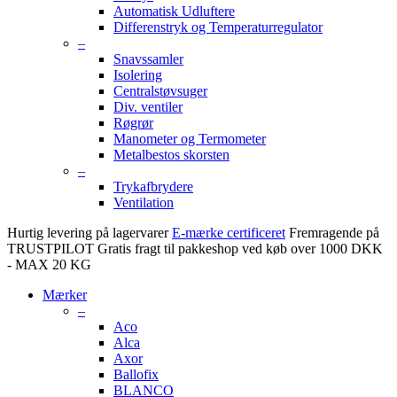
Automatisk Udluftere
Differenstryk og Temperaturregulator
–
Snavssamler
Isolering
Centralstøvsuger
Div. ventiler
Røgrør
Manometer og Termometer
Metalbestos skorsten
–
Trykafbrydere
Ventilation
Hurtig levering på lagervarer
E-mærke certificeret
Fremragende på
TRUSTPILOT
Gratis fragt til pakkeshop ved køb over 1000 DKK
- MAX 20 KG
Mærker
–
Aco
Alca
Axor
Ballofix
BLANCO