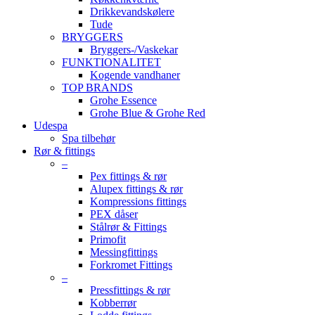
Drikkevandskølere
Tude
BRYGGERS
Bryggers-/Vaskekar
FUNKTIONALITET
Kogende vandhaner
TOP BRANDS
Grohe Essence
Grohe Blue & Grohe Red
Udespa
Spa tilbehør
Rør & fittings
–
Pex fittings & rør
Alupex fittings & rør
Kompressions fittings
PEX dåser
Stålrør & Fittings
Primofit
Messingfittings
Forkromet Fittings
–
Pressfittings & rør
Kobberrør