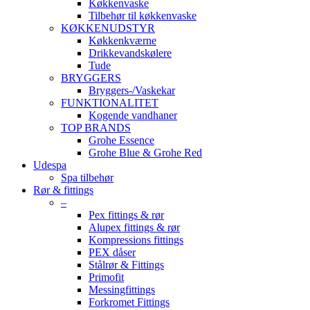
Køkkenvaske
Tilbehør til køkkenvaske
KØKKENUDSTYR
Køkkenkværne
Drikkevandskølere
Tude
BRYGGERS
Bryggers-/Vaskekar
FUNKTIONALITET
Kogende vandhaner
TOP BRANDS
Grohe Essence
Grohe Blue & Grohe Red
Udespa
Spa tilbehør
Rør & fittings
–
Pex fittings & rør
Alupex fittings & rør
Kompressions fittings
PEX dåser
Stålrør & Fittings
Primofit
Messingfittings
Forkromet Fittings