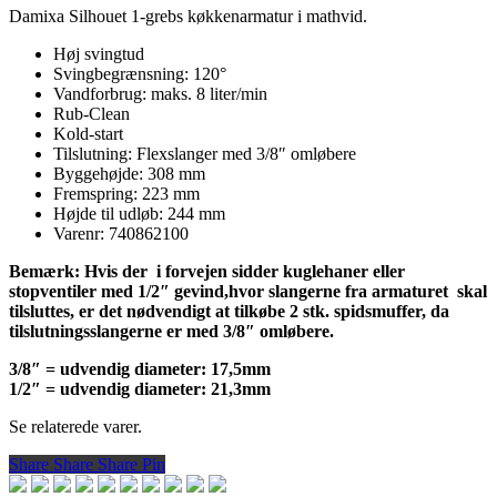
Damixa Silhouet 1-grebs køkkenarmatur i mathvid.
Høj svingtud
Svingbegrænsning: 120°
Vandforbrug: maks. 8 liter/min
Rub-Clean
Kold-start
Tilslutning: Flexslanger med 3/8″ omløbere
Byggehøjde: 308 mm
Fremspring: 223 mm
Højde til udløb: 244 mm
Varenr: 740862100
Bemærk: Hvis der i forvejen sidder kuglehaner eller
stopventiler med 1/2″ gevind,
hvor slangerne fra armaturet skal
tilsluttes, er det nødvendigt at tilkøbe 2 stk. spidsmuffer,
da
tilslutningsslangerne er med 3/8″ omløbere.
3/8″ = udvendig diameter: 17,5mm
1/2″ = udvendig diameter: 21,3mm
Se relaterede varer.
Share
Share
Share
Share
Pin