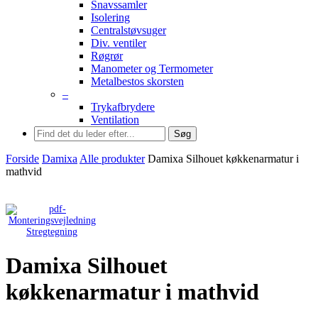
Snavssamler
Isolering
Centralstøvsuger
Div. ventiler
Røgrør
Manometer og Termometer
Metalbestos skorsten
–
Trykafbrydere
Ventilation
Søg
Forside
Damixa
Alle produkter
Damixa Silhouet køkkenarmatur i
mathvid
Stregtegning
Damixa Silhouet
køkkenarmatur i mathvid