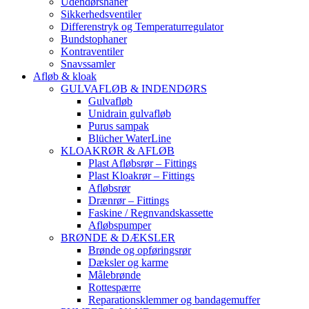
Udendørshaner
Sikkerhedsventiler
Differenstryk og Temperaturregulator
Bundstophaner
Kontraventiler
Snavssamler
Afløb & kloak
GULVAFLØB & INDENDØRS
Gulvafløb
Unidrain gulvafløb
Purus sampak
Blücher WaterLine
KLOAKRØR & AFLØB
Plast Afløbsrør – Fittings
Plast Kloakrør – Fittings
Afløbsrør
Drænrør – Fittings
Faskine / Regnvandskassette
Afløbspumper
BRØNDE & DÆKSLER
Brønde og opføringsrør
Dæksler og karme
Målebrønde
Rottespærre
Reparationsklemmer og bandagemuffer