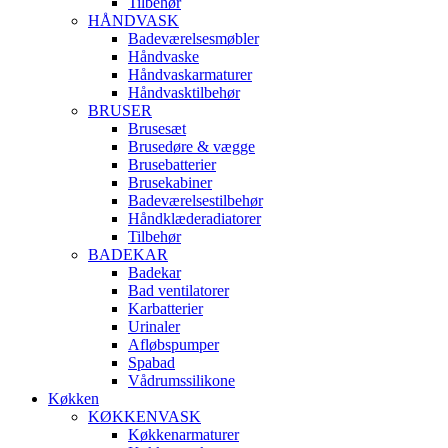
Tilbehør
HÅNDVASK
Badeværelsesmøbler
Håndvaske
Håndvaskarmaturer
Håndvasktilbehør
BRUSER
Brusesæt
Brusedøre & vægge
Brusebatterier
Brusekabiner
Badeværelsestilbehør
Håndklæderadiatorer
Tilbehør
BADEKAR
Badekar
Bad ventilatorer
Karbatterier
Urinaler
Afløbspumper
Spabad
Vådrumssilikone
Køkken
KØKKENVASK
Køkkenarmaturer