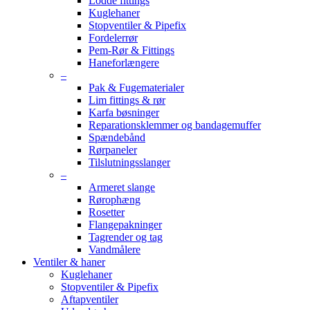
Lodde fittings
Kuglehaner
Stopventiler & Pipefix
Fordelerrør
Pem-Rør & Fittings
Haneforlængere
–
Pak & Fugematerialer
Lim fittings & rør
Karfa bøsninger
Reparationsklemmer og bandagemuffer
Spændebånd
Rørpaneler
Tilslutningsslanger
–
Armeret slange
Rørophæng
Rosetter
Flangepakninger
Tagrender og tag
Vandmålere
Ventiler & haner
Kuglehaner
Stopventiler & Pipefix
Aftapventiler