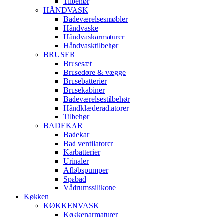
Tilbehør
HÅNDVASK
Badeværelsesmøbler
Håndvaske
Håndvaskarmaturer
Håndvasktilbehør
BRUSER
Brusesæt
Brusedøre & vægge
Brusebatterier
Brusekabiner
Badeværelsestilbehør
Håndklæderadiatorer
Tilbehør
BADEKAR
Badekar
Bad ventilatorer
Karbatterier
Urinaler
Afløbspumper
Spabad
Vådrumssilikone
Køkken
KØKKENVASK
Køkkenarmaturer