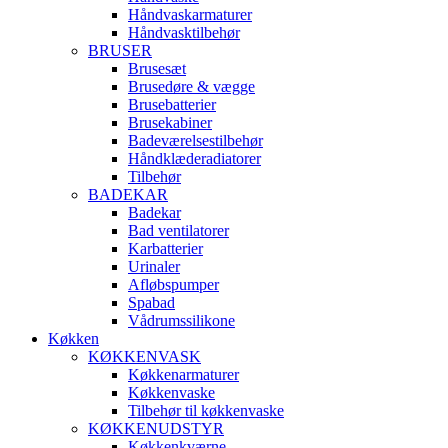
Håndvaskarmaturer
Håndvasktilbehør
BRUSER
Brusesæt
Brusedøre & vægge
Brusebatterier
Brusekabiner
Badeværelsestilbehør
Håndklæderadiatorer
Tilbehør
BADEKAR
Badekar
Bad ventilatorer
Karbatterier
Urinaler
Afløbspumper
Spabad
Vådrumssilikone
Køkken
KØKKENVASK
Køkkenarmaturer
Køkkenvaske
Tilbehør til køkkenvaske
KØKKENUDSTYR
Køkkenkværne