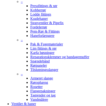
–
Pressfittings & rør
Kobberrør
Lodde fittings
Kuglehaner
Stopventiler & Pipefix
Fordelerrør
Pem-Rør & Fittings
Haneforlængere
–
Pak & Fugematerialer
Lim fittings & rør
Karfa bøsninger
Reparationsklemmer og bandagemuffer
Spændebånd
Rørpaneler
Tilslutningsslanger
–
Armeret slange
Rørophæng
Rosetter
Flangepakninger
Tagrender og tag
Vandmålere
Ventiler & haner