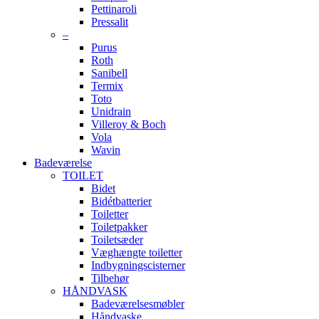
Pettinaroli
Pressalit
–
Purus
Roth
Sanibell
Termix
Toto
Unidrain
Villeroy & Boch
Vola
Wavin
Badeværelse
TOILET
Bidet
Bidétbatterier
Toiletter
Toiletpakker
Toiletsæder
Væghængte toiletter
Indbygningscisterner
Tilbehør
HÅNDVASK
Badeværelsesmøbler
Håndvaske