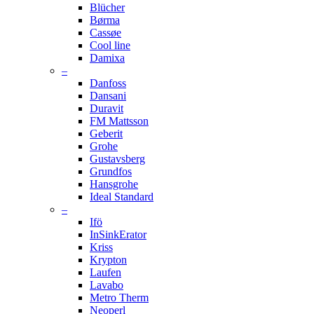
Blücher
Børma
Cassøe
Cool line
Damixa
–
Danfoss
Dansani
Duravit
FM Mattsson
Geberit
Grohe
Gustavsberg
Grundfos
Hansgrohe
Ideal Standard
–
Ifö
InSinkErator
Kriss
Krypton
Laufen
Lavabo
Metro Therm
Neoperl