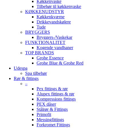
Køkkenvaske
Tilbehør til køkkenvaske
KØKKENUDSTYR
Køkkenkværne
Drikkevandskølere
Tude
BRYGGERS
Bryggers-/Vaskekar
FUNKTIONALITET
Kogende vandhaner
TOP BRANDS
Grohe Essence
Grohe Blue & Grohe Red
Udespa
Spa tilbehør
Rør & fittings
–
Pex fittings & rør
Alupex fittings & rør
Kompressions fittings
PEX dåser
Stålrør & Fittings
Primofit
Messingfittings
Forkromet Fittings