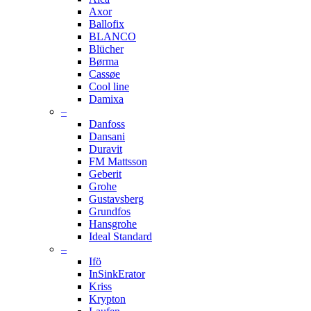
Axor
Ballofix
BLANCO
Blücher
Børma
Cassøe
Cool line
Damixa
–
Danfoss
Dansani
Duravit
FM Mattsson
Geberit
Grohe
Gustavsberg
Grundfos
Hansgrohe
Ideal Standard
–
Ifö
InSinkErator
Kriss
Krypton