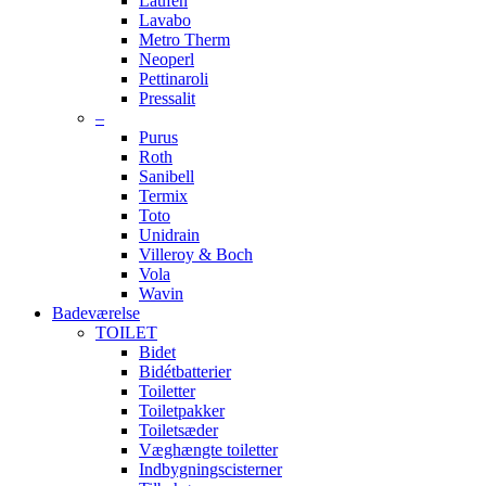
Laufen
Lavabo
Metro Therm
Neoperl
Pettinaroli
Pressalit
–
Purus
Roth
Sanibell
Termix
Toto
Unidrain
Villeroy & Boch
Vola
Wavin
Badeværelse
TOILET
Bidet
Bidétbatterier
Toiletter
Toiletpakker
Toiletsæder
Væghængte toiletter
Indbygningscisterner