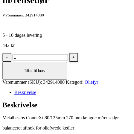
m/rensedør
VVSnummer: 342914080
5 - 10 dages levering
442
kr.
Metalbestos
ConneXt
80/125mm
Tilføj til kurv
270
mm
Varenummer (SKU):
længde
342914080
Kategori:
Oliefyr
m/rensedør
Beskrivelse
antal
Beskrivelse
Metalbestos ConneXt 80/125mm 270 mm længde m/rensedør
balanceret aftræk for oliefyrede kedler