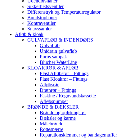
Udendørshaner
Sikkerhedsventiler
Differenstryk og Temperaturregulator
Bundstophaner
Kontraventiler
Snavssamler
Afløb & kloak
GULVAFLØB & INDENDØRS
Gulvafløb
Unidrain gulvafløb
Purus sampak
Blücher WaterLine
KLOAKRØR & AFLØB
Plast Afløbsrør – Fittings
Plast Kloakrør – Fittings
Afløbsrør
Drænrør – Fittings
Faskine / Regnvandskassette
Afløbspumper
BRØNDE & DÆKSLER
Brønde og opføringsrør
Dæksler og karme
Målebrønde
Rottespærre
Reparationsklemmer og bandagemuffer