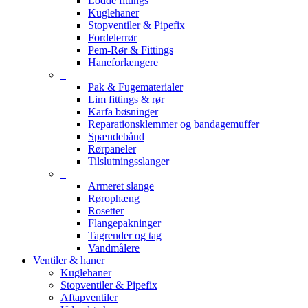
Lodde fittings
Kuglehaner
Stopventiler & Pipefix
Fordelerrør
Pem-Rør & Fittings
Haneforlængere
–
Pak & Fugematerialer
Lim fittings & rør
Karfa bøsninger
Reparationsklemmer og bandagemuffer
Spændebånd
Rørpaneler
Tilslutningsslanger
–
Armeret slange
Rørophæng
Rosetter
Flangepakninger
Tagrender og tag
Vandmålere
Ventiler & haner
Kuglehaner
Stopventiler & Pipefix
Aftapventiler