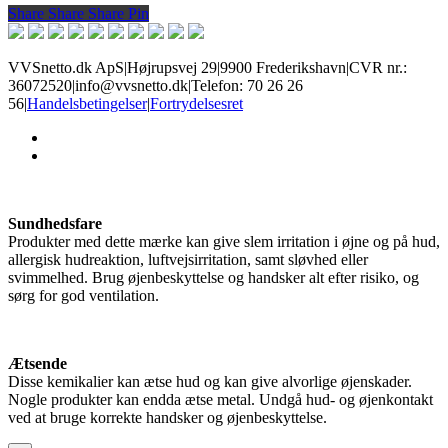
Share
Share
Share
Share
Pin
VVSnetto.dk ApS
|
Højrupsvej 29
|
9900 Frederikshavn
|
CVR nr.:
36072520
|
info@vvsnetto.dk
|
Telefon: 70 26 26
56
|
Handelsbetingelser
|
Fortrydelsesret
facebook
youtube
Sundhedsfare
Produkter med dette mærke kan give slem irritation i øjne og på hud,
allergisk hudreaktion, luftvejsirritation, samt sløvhed eller
svimmelhed. Brug øjenbeskyttelse og handsker alt efter risiko, og
sørg for god ventilation.
Ætsende
Disse kemikalier kan ætse hud og kan give alvorlige øjenskader.
Nogle produkter kan endda ætse metal. Undgå hud- og øjenkontakt
ved at bruge korrekte handsker og øjenbeskyttelse.