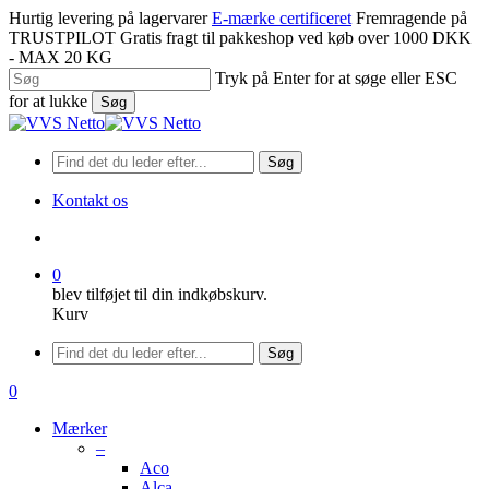
Spring
Hurtig levering på lagervarer
E-mærke certificeret
Fremragende på
til
TRUSTPILOT
Gratis fragt til pakkeshop ved køb over 1000 DKK
hovedindhold
- MAX 20 KG
Tryk på Enter for at søge eller ESC
for at lukke
Søg
Luk
søgning
Søg
Kontakt os
søge
0
blev tilføjet til din indkøbskurv.
Kurv
Menu
Søg
søge
0
Menu
Mærker
–
Aco
Alca