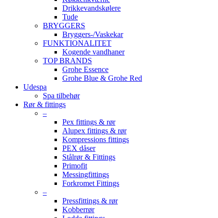
Drikkevandskølere
Tude
BRYGGERS
Bryggers-/Vaskekar
FUNKTIONALITET
Kogende vandhaner
TOP BRANDS
Grohe Essence
Grohe Blue & Grohe Red
Udespa
Spa tilbehør
Rør & fittings
–
Pex fittings & rør
Alupex fittings & rør
Kompressions fittings
PEX dåser
Stålrør & Fittings
Primofit
Messingfittings
Forkromet Fittings
–
Pressfittings & rør
Kobberrør