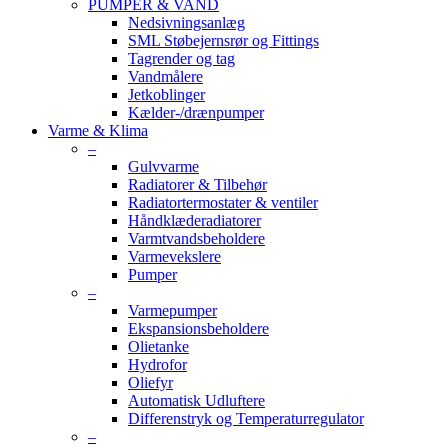
PUMPER & VAND
Nedsivningsanlæg
SML Støbejernsrør og Fittings
Tagrender og tag
Vandmålere
Jetkoblinger
Kælder-/drænpumper
Varme & Klima
–
Gulvvarme
Radiatorer & Tilbehør
Radiatortermostater & ventiler
Håndklæderadiatorer
Varmtvandsbeholdere
Varmevekslere
Pumper
–
Varmepumper
Ekspansionsbeholdere
Olietanke
Hydrofor
Oliefyr
Automatisk Udluftere
Differenstryk og Temperaturregulator
–