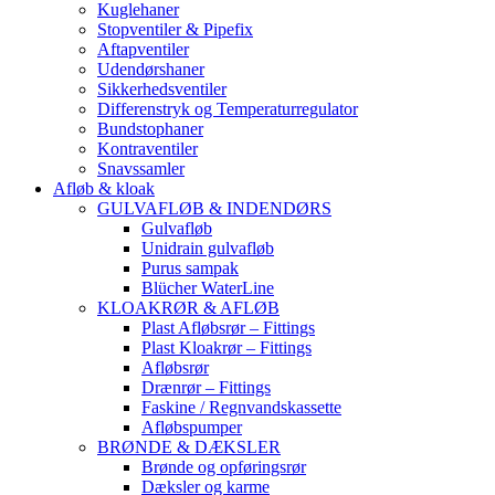
Kuglehaner
Stopventiler & Pipefix
Aftapventiler
Udendørshaner
Sikkerhedsventiler
Differenstryk og Temperaturregulator
Bundstophaner
Kontraventiler
Snavssamler
Afløb & kloak
GULVAFLØB & INDENDØRS
Gulvafløb
Unidrain gulvafløb
Purus sampak
Blücher WaterLine
KLOAKRØR & AFLØB
Plast Afløbsrør – Fittings
Plast Kloakrør – Fittings
Afløbsrør
Drænrør – Fittings
Faskine / Regnvandskassette
Afløbspumper
BRØNDE & DÆKSLER
Brønde og opføringsrør
Dæksler og karme