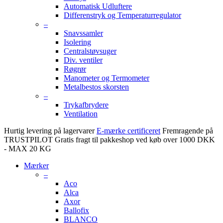
Automatisk Udluftere
Differenstryk og Temperaturregulator
–
Snavssamler
Isolering
Centralstøvsuger
Div. ventiler
Røgrør
Manometer og Termometer
Metalbestos skorsten
–
Trykafbrydere
Ventilation
Hurtig levering på lagervarer
E-mærke certificeret
Fremragende på
TRUSTPILOT
Gratis fragt til pakkeshop ved køb over 1000 DKK
- MAX 20 KG
Mærker
–
Aco
Alca
Axor
Ballofix
BLANCO