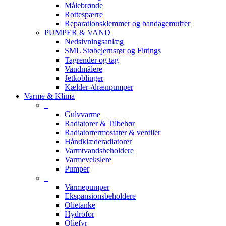
Målebrønde
Rottespærre
Reparationsklemmer og bandagemuffer
PUMPER & VAND
Nedsivningsanlæg
SML Støbejernsrør og Fittings
Tagrender og tag
Vandmålere
Jetkoblinger
Kælder-/drænpumper
Varme & Klima
–
Gulvvarme
Radiatorer & Tilbehør
Radiatortermostater & ventiler
Håndklæderadiatorer
Varmtvandsbeholdere
Varmevekslere
Pumper
–
Varmepumper
Ekspansionsbeholdere
Olietanke
Hydrofor
Oliefyr