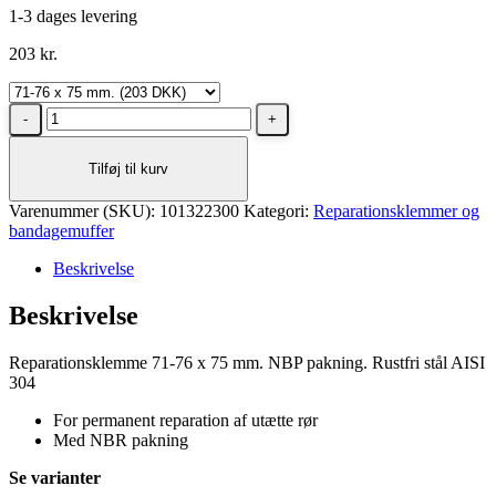
1-3 dages levering
203
kr.
Reparationsklemme
71-
76
Tilføj til kurv
x
75
Varenummer (SKU):
mm.
101322300
Kategori:
Reparationsklemmer og
bandagemuffer
NBP
pakning.
Beskrivelse
Rustfri
stål
Beskrivelse
antal
Reparationsklemme 71-76 x 75 mm. NBP pakning. Rustfri stål AISI
304
For permanent reparation af utætte rør
Med NBR pakning
Se varianter