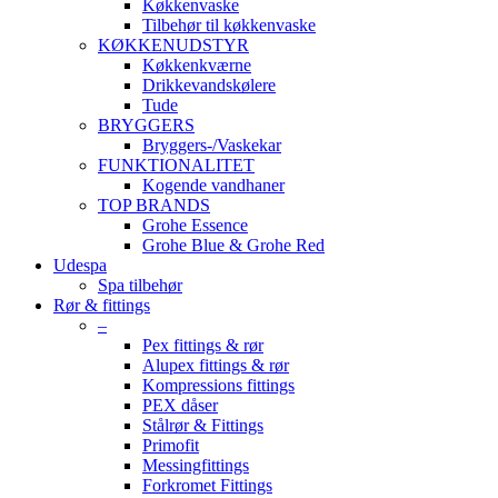
Køkkenvaske
Tilbehør til køkkenvaske
KØKKENUDSTYR
Køkkenkværne
Drikkevandskølere
Tude
BRYGGERS
Bryggers-/Vaskekar
FUNKTIONALITET
Kogende vandhaner
TOP BRANDS
Grohe Essence
Grohe Blue & Grohe Red
Udespa
Spa tilbehør
Rør & fittings
–
Pex fittings & rør
Alupex fittings & rør
Kompressions fittings
PEX dåser
Stålrør & Fittings
Primofit
Messingfittings
Forkromet Fittings