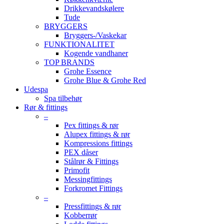
Drikkevandskølere
Tude
BRYGGERS
Bryggers-/Vaskekar
FUNKTIONALITET
Kogende vandhaner
TOP BRANDS
Grohe Essence
Grohe Blue & Grohe Red
Udespa
Spa tilbehør
Rør & fittings
–
Pex fittings & rør
Alupex fittings & rør
Kompressions fittings
PEX dåser
Stålrør & Fittings
Primofit
Messingfittings
Forkromet Fittings
–
Pressfittings & rør
Kobberrør