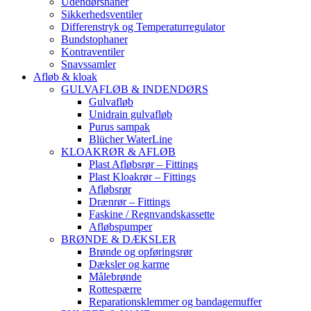
Udendørshaner
Sikkerhedsventiler
Differenstryk og Temperaturregulator
Bundstophaner
Kontraventiler
Snavssamler
Afløb & kloak
GULVAFLØB & INDENDØRS
Gulvafløb
Unidrain gulvafløb
Purus sampak
Blücher WaterLine
KLOAKRØR & AFLØB
Plast Afløbsrør – Fittings
Plast Kloakrør – Fittings
Afløbsrør
Drænrør – Fittings
Faskine / Regnvandskassette
Afløbspumper
BRØNDE & DÆKSLER
Brønde og opføringsrør
Dæksler og karme
Målebrønde
Rottespærre
Reparationsklemmer og bandagemuffer