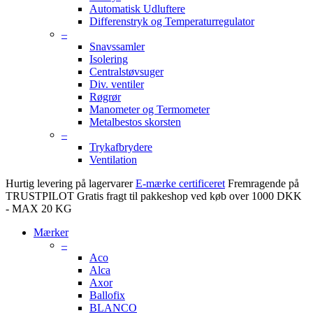
Automatisk Udluftere
Differenstryk og Temperaturregulator
–
Snavssamler
Isolering
Centralstøvsuger
Div. ventiler
Røgrør
Manometer og Termometer
Metalbestos skorsten
–
Trykafbrydere
Ventilation
Hurtig levering på lagervarer
E-mærke certificeret
Fremragende på
TRUSTPILOT
Gratis fragt til pakkeshop ved køb over 1000 DKK
- MAX 20 KG
Mærker
–
Aco
Alca
Axor
Ballofix
BLANCO