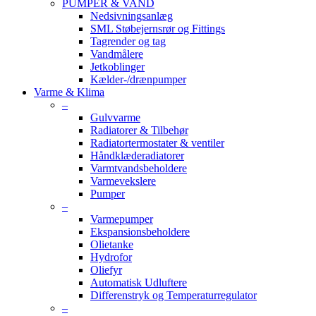
PUMPER & VAND
Nedsivningsanlæg
SML Støbejernsrør og Fittings
Tagrender og tag
Vandmålere
Jetkoblinger
Kælder-/drænpumper
Varme & Klima
–
Gulvvarme
Radiatorer & Tilbehør
Radiatortermostater & ventiler
Håndklæderadiatorer
Varmtvandsbeholdere
Varmevekslere
Pumper
–
Varmepumper
Ekspansionsbeholdere
Olietanke
Hydrofor
Oliefyr
Automatisk Udluftere
Differenstryk og Temperaturregulator
–