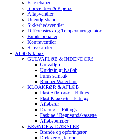
Kuglehaner
Stopventiler & Pipefix
Aftapventiler
Udendørshaner
Sikkerhedsventiler
Differenstryk og Temperaturregulator
Bundstophaner
Kontraventiler
Snavssamler
Afløb & kloak
GULVAFLØB & INDENDØRS
Gulvafløb
Unidrain gulvafløb
Purus sampak
Blücher WaterLine
KLOAKRØR & AFLØB
Plast Afløbsrør – Fittings
Plast Kloakrør – Fittings
Afløbsrør
Drænrør – Fittings
Faskine / Regnvandskassette
Afløbspumper
BRØNDE & DÆKSLER
Brønde og opføringsrør
Dæksler og karme