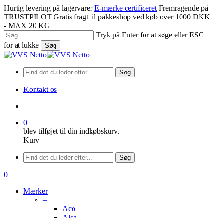
Spring
Hurtig levering på lagervarer
E-mærke certificeret
Fremragende på
til
TRUSTPILOT
Gratis fragt til pakkeshop ved køb over 1000 DKK
hovedindhold
- MAX 20 KG
Tryk på Enter for at søge eller ESC
for at lukke
Søg
Luk
søgning
Søg
Kontakt os
søge
0
blev tilføjet til din indkøbskurv.
Kurv
Menu
Søg
søge
0
Menu
Mærker
–
Aco
Alca