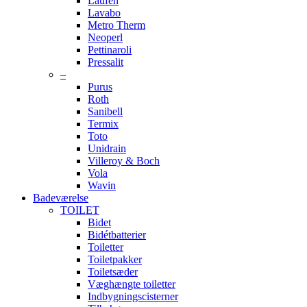
Laufen
Lavabo
Metro Therm
Neoperl
Pettinaroli
Pressalit
–
Purus
Roth
Sanibell
Termix
Toto
Unidrain
Villeroy & Boch
Vola
Wavin
Badeværelse
TOILET
Bidet
Bidétbatterier
Toiletter
Toiletpakker
Toiletsæder
Væghængte toiletter
Indbygningscisterner