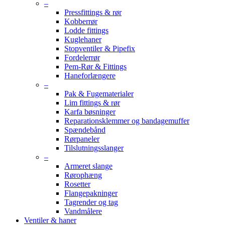
–
Pressfittings & rør
Kobberrør
Lodde fittings
Kuglehaner
Stopventiler & Pipefix
Fordelerrør
Pem-Rør & Fittings
Haneforlængere
–
Pak & Fugematerialer
Lim fittings & rør
Karfa bøsninger
Reparationsklemmer og bandagemuffer
Spændebånd
Rørpaneler
Tilslutningsslanger
–
Armeret slange
Rørophæng
Rosetter
Flangepakninger
Tagrender og tag
Vandmålere
Ventiler & haner