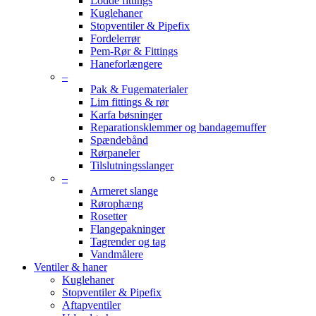
Lodde fittings
Kuglehaner
Stopventiler & Pipefix
Fordelerrør
Pem-Rør & Fittings
Haneforlængere
–
Pak & Fugematerialer
Lim fittings & rør
Karfa bøsninger
Reparationsklemmer og bandagemuffer
Spændebånd
Rørpaneler
Tilslutningsslanger
–
Armeret slange
Rørophæng
Rosetter
Flangepakninger
Tagrender og tag
Vandmålere
Ventiler & haner
Kuglehaner
Stopventiler & Pipefix
Aftapventiler