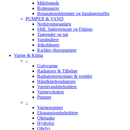
Målebrønde
Rottespærre
Reparationsklemmer og bandagemuffer
PUMPER & VAND
Nedsivningsanlæg
SML Støbejernsrør og Fittings
Tagrender og tag
Vandmålere
Jetkoblinger
Kælder-/drænpumper
Varme & Klima
–
Gulvvarme
Radiatorer & Tilbehør
Radiatortermostater & ventiler
Håndklæderadiatorer
Varmtvandsbeholdere
Varmevekslere
Pumper
–
Varmepumper
Ekspansionsbeholdere
Olietanke
Hydrofor
Oliefyr