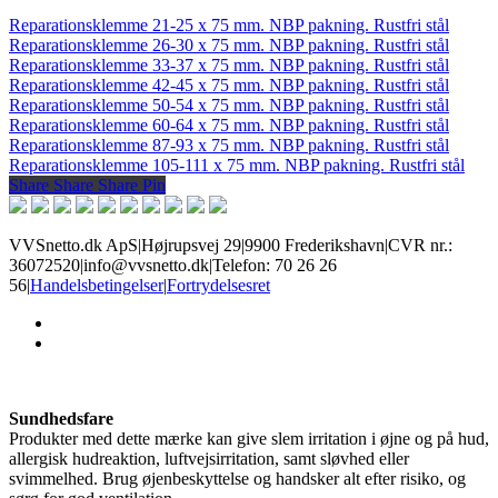
Reparationsklemme 21-25 x 75 mm. NBP pakning. Rustfri stål
Reparationsklemme 26-30 x 75 mm. NBP pakning. Rustfri stål
Reparationsklemme 33-37 x 75 mm. NBP pakning. Rustfri stål
Reparationsklemme 42-45 x 75 mm. NBP pakning. Rustfri stål
Reparationsklemme 50-54 x 75 mm. NBP pakning. Rustfri stål
Reparationsklemme 60-64 x 75 mm. NBP pakning. Rustfri stål
Reparationsklemme 87-93 x 75 mm. NBP pakning. Rustfri stål
Reparationsklemme 105-111 x 75 mm. NBP pakning. Rustfri stål
Share
Share
Share
Share
Pin
VVSnetto.dk ApS
|
Højrupsvej 29
|
9900 Frederikshavn
|
CVR nr.:
36072520
|
info@vvsnetto.dk
|
Telefon: 70 26 26
56
|
Handelsbetingelser
|
Fortrydelsesret
facebook
youtube
Sundhedsfare
Produkter med dette mærke kan give slem irritation i øjne og på hud,
allergisk hudreaktion, luftvejsirritation, samt sløvhed eller
svimmelhed. Brug øjenbeskyttelse og handsker alt efter risiko, og