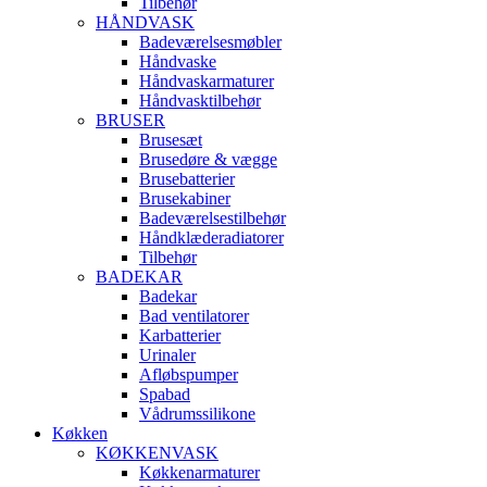
Tilbehør
HÅNDVASK
Badeværelsesmøbler
Håndvaske
Håndvaskarmaturer
Håndvasktilbehør
BRUSER
Brusesæt
Brusedøre & vægge
Brusebatterier
Brusekabiner
Badeværelsestilbehør
Håndklæderadiatorer
Tilbehør
BADEKAR
Badekar
Bad ventilatorer
Karbatterier
Urinaler
Afløbspumper
Spabad
Vådrumssilikone
Køkken
KØKKENVASK
Køkkenarmaturer