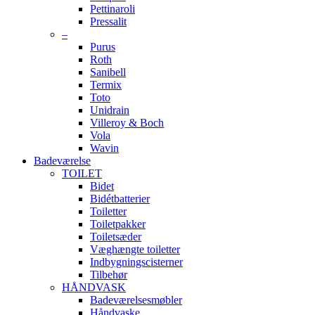
Pettinaroli
Pressalit
–
Purus
Roth
Sanibell
Termix
Toto
Unidrain
Villeroy & Boch
Vola
Wavin
Badeværelse
TOILET
Bidet
Bidétbatterier
Toiletter
Toiletpakker
Toiletsæder
Væghængte toiletter
Indbygningscisterner
Tilbehør
HÅNDVASK
Badeværelsesmøbler
Håndvaske