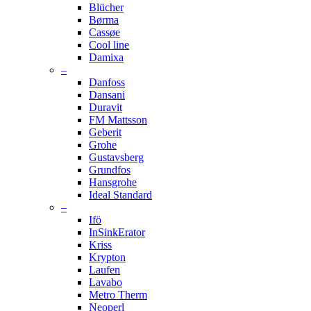
Blücher
Børma
Cassøe
Cool line
Damixa
–
Danfoss
Dansani
Duravit
FM Mattsson
Geberit
Grohe
Gustavsberg
Grundfos
Hansgrohe
Ideal Standard
–
Ifö
InSinkErator
Kriss
Krypton
Laufen
Lavabo
Metro Therm
Neoperl