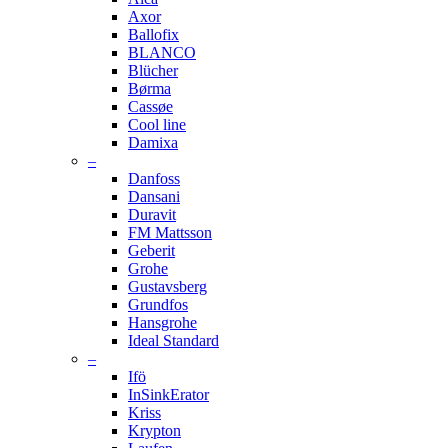
Axor
Ballofix
BLANCO
Blücher
Børma
Cassøe
Cool line
Damixa
–
Danfoss
Dansani
Duravit
FM Mattsson
Geberit
Grohe
Gustavsberg
Grundfos
Hansgrohe
Ideal Standard
–
Ifö
InSinkErator
Kriss
Krypton