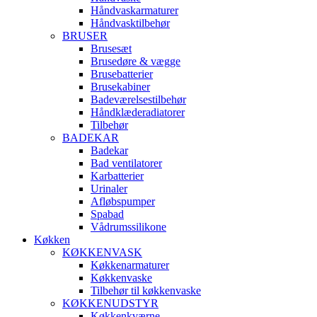
Håndvaskarmaturer
Håndvasktilbehør
BRUSER
Brusesæt
Brusedøre & vægge
Brusebatterier
Brusekabiner
Badeværelsestilbehør
Håndklæderadiatorer
Tilbehør
BADEKAR
Badekar
Bad ventilatorer
Karbatterier
Urinaler
Afløbspumper
Spabad
Vådrumssilikone
Køkken
KØKKENVASK
Køkkenarmaturer
Køkkenvaske
Tilbehør til køkkenvaske
KØKKENUDSTYR
Køkkenkværne