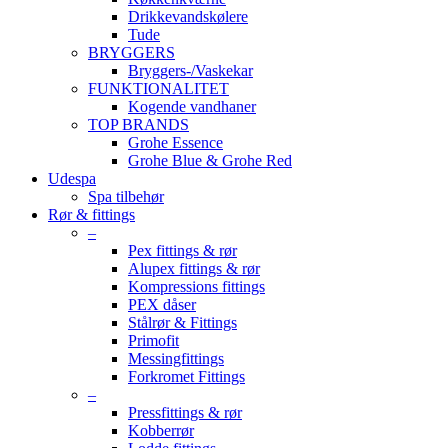
Drikkevandskølere
Tude
BRYGGERS
Bryggers-/Vaskekar
FUNKTIONALITET
Kogende vandhaner
TOP BRANDS
Grohe Essence
Grohe Blue & Grohe Red
Udespa
Spa tilbehør
Rør & fittings
–
Pex fittings & rør
Alupex fittings & rør
Kompressions fittings
PEX dåser
Stålrør & Fittings
Primofit
Messingfittings
Forkromet Fittings
–
Pressfittings & rør
Kobberrør