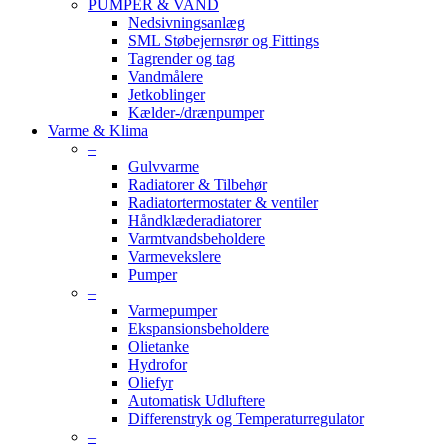
PUMPER & VAND
Nedsivningsanlæg
SML Støbejernsrør og Fittings
Tagrender og tag
Vandmålere
Jetkoblinger
Kælder-/drænpumper
Varme & Klima
–
Gulvvarme
Radiatorer & Tilbehør
Radiatortermostater & ventiler
Håndklæderadiatorer
Varmtvandsbeholdere
Varmevekslere
Pumper
–
Varmepumper
Ekspansionsbeholdere
Olietanke
Hydrofor
Oliefyr
Automatisk Udluftere
Differenstryk og Temperaturregulator
–