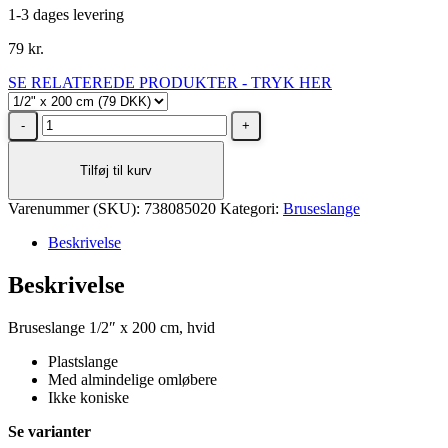
1-3 dages levering
79
kr.
SE RELATEREDE PRODUKTER - TRYK HER
Bruseslange
1/2"
x
Tilføj til kurv
200
cm,
Varenummer (SKU):
hvid
738085020
Kategori:
Bruseslange
antal
Beskrivelse
Beskrivelse
Bruseslange 1/2″ x 200 cm, hvid
Plastslange
Med almindelige omløbere
Ikke koniske
Se varianter