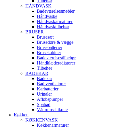
Tilbehør
HÅNDVASK
Badeværelsesmøbler
Håndvaske
Håndvaskarmaturer
Håndvasktilbehør
BRUSER
Brusesæt
Brusedøre & vægge
Brusebatterier
Brusekabiner
Badeværelsestilbehør
Håndklæderadiatorer
Tilbehør
BADEKAR
Badekar
Bad ventilatorer
Karbatterier
Urinaler
Afløbspumper
Spabad
Vådrumssilikone
Køkken
KØKKENVASK
Køkkenarmaturer