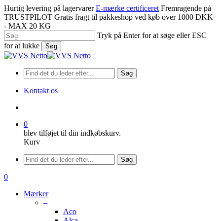
Spring
Hurtig levering på lagervarer
E-mærke certificeret
Fremragende på
til
TRUSTPILOT
Gratis fragt til pakkeshop ved køb over 1000 DKK
hovedindhold
- MAX 20 KG
Tryk på Enter for at søge eller ESC
for at lukke
Søg
Luk
søgning
Søg
Kontakt os
søge
0
blev tilføjet til din indkøbskurv.
Kurv
Menu
Søg
søge
0
Menu
Mærker
–
Aco
Alca