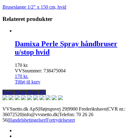
Bruseslange 1/2″ x 150 cm, hvid
Relateret produkter
Damixa Perle Spray håndbruser
u/stop hvid
170
kr.
VVSnummer: 738475004
170
kr.
Tilføj til kurv
Share
Share
Share
Share
Pin
VVSnetto.dk ApS
|
Højrupsvej 29
|
9900 Frederikshavn
|
CVR nr.:
36072520
|
info@vvsnetto.dk
|
Telefon: 70 26 26
56
|
Handelsbetingelser
|
Fortrydelsesret
facebook
youtube