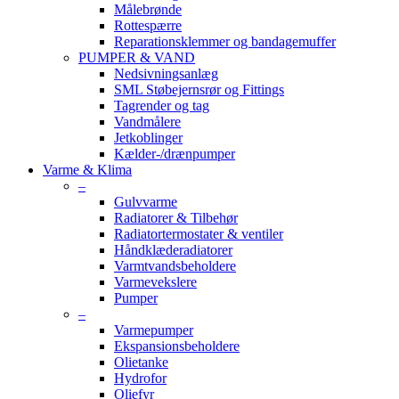
Målebrønde
Rottespærre
Reparationsklemmer og bandagemuffer
PUMPER & VAND
Nedsivningsanlæg
SML Støbejernsrør og Fittings
Tagrender og tag
Vandmålere
Jetkoblinger
Kælder-/drænpumper
Varme & Klima
–
Gulvvarme
Radiatorer & Tilbehør
Radiatortermostater & ventiler
Håndklæderadiatorer
Varmtvandsbeholdere
Varmevekslere
Pumper
–
Varmepumper
Ekspansionsbeholdere
Olietanke
Hydrofor
Oliefyr