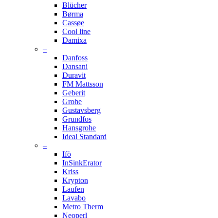
Blücher
Børma
Cassøe
Cool line
Damixa
–
Danfoss
Dansani
Duravit
FM Mattsson
Geberit
Grohe
Gustavsberg
Grundfos
Hansgrohe
Ideal Standard
–
Ifö
InSinkErator
Kriss
Krypton
Laufen
Lavabo
Metro Therm
Neoperl