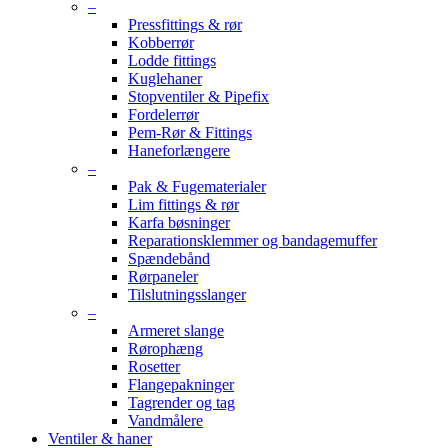
–
Pressfittings & rør
Kobberrør
Lodde fittings
Kuglehaner
Stopventiler & Pipefix
Fordelerrør
Pem-Rør & Fittings
Haneforlængere
–
Pak & Fugematerialer
Lim fittings & rør
Karfa bøsninger
Reparationsklemmer og bandagemuffer
Spændebånd
Rørpaneler
Tilslutningsslanger
–
Armeret slange
Rørophæng
Rosetter
Flangepakninger
Tagrender og tag
Vandmålere
Ventiler & haner