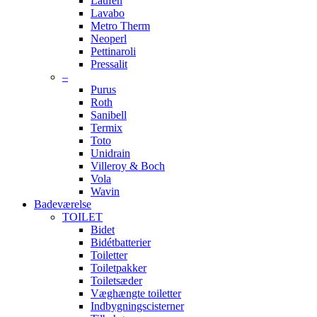
Laufen
Lavabo
Metro Therm
Neoperl
Pettinaroli
Pressalit
–
Purus
Roth
Sanibell
Termix
Toto
Unidrain
Villeroy & Boch
Vola
Wavin
Badeværelse
TOILET
Bidet
Bidétbatterier
Toiletter
Toiletpakker
Toiletsæder
Væghængte toiletter
Indbygningscisterner