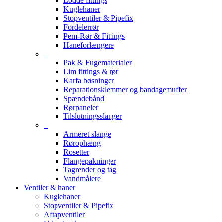
Lodde fittings
Kuglehaner
Stopventiler & Pipefix
Fordelerrør
Pem-Rør & Fittings
Haneforlængere
–
Pak & Fugematerialer
Lim fittings & rør
Karfa bøsninger
Reparationsklemmer og bandagemuffer
Spændebånd
Rørpaneler
Tilslutningsslanger
–
Armeret slange
Rørophæng
Rosetter
Flangepakninger
Tagrender og tag
Vandmålere
Ventiler & haner
Kuglehaner
Stopventiler & Pipefix
Aftapventiler