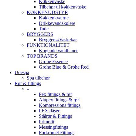
Køkkenvaske
Tilbehør til køkkenvaske
KØKKENUDSTYR
Køkkenkværne
Drikkevandskølere
Tude
BRYGGERS
Bryggers-/Vaskekar
FUNKTIONALITET
Kogende vandhaner
TOP BRANDS
Grohe Essence
Grohe Blue & Grohe Red
Udespa
Spa tilbehør
Rør & fittings
–
Pex fittings & rør
Alupex fittings & rør
Kompressions fittings
PEX dåser
Stålrør & Fittings
Primofit
Messingfittings
Forkromet Fittings