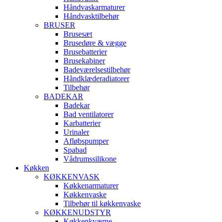
Håndvaskarmaturer
Håndvasktilbehør
BRUSER
Brusesæt
Brusedøre & vægge
Brusebatterier
Brusekabiner
Badeværelsestilbehør
Håndklæderadiatorer
Tilbehør
BADEKAR
Badekar
Bad ventilatorer
Karbatterier
Urinaler
Afløbspumper
Spabad
Vådrumssilikone
Køkken
KØKKENVASK
Køkkenarmaturer
Køkkenvaske
Tilbehør til køkkenvaske
KØKKENUDSTYR
Køkkenkværne