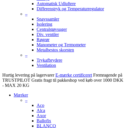
Automatisk Udluftere
Differenstryk og Temperaturregulator
–
Snavssamler
Isolering
Centralstøvsuger
Div. ventiler
Røgrør
Manometer og Termometer
Metalbestos skorsten
–
Trykafbrydere
Ventilation
Hurtig levering på lagervarer
E-mærke certificeret
Fremragende på
TRUSTPILOT
Gratis fragt til pakkeshop ved køb over 1000 DKK
- MAX 20 KG
Mærker
–
Aco
Alca
Axor
Ballofix
BLANCO