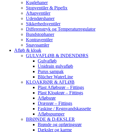
Kuglehaner
Stopventiler & Pipefix
Aftapventiler
Udendørshaner
Sikkerhedsventiler
Differenstryk og Temperaturregulator
Bundstophaner
Kontraventiler
Snavssamler
Afløb & kloak
GULVAFLØB & INDENDØRS
Gulvafløb
Unidrain gulvafløb
Purus sampak
Blücher WaterLine
KLOAKRØR & AFLØB
Plast Afløbsrør – Fittings
Plast Kloakrør – Fittings
Afløbsrør
Drænrør – Fittings
Faskine / Regnvandskassette
Afløbspumper
BRØNDE & DÆKSLER
Brønde og opføringsrør
Dæksler og karme