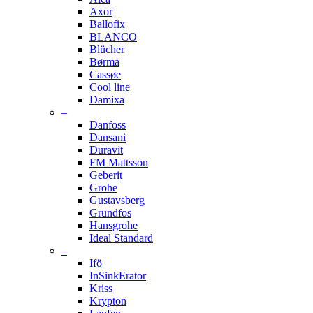
Axor
Ballofix
BLANCO
Blücher
Børma
Cassøe
Cool line
Damixa
–
Danfoss
Dansani
Duravit
FM Mattsson
Geberit
Grohe
Gustavsberg
Grundfos
Hansgrohe
Ideal Standard
–
Ifö
InSinkErator
Kriss
Krypton