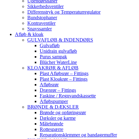
Udendørshaner
Sikkerhedsventiler
Differenstryk og Temperaturregulator
Bundstophaner
Kontraventiler
Snavssamler
Afløb & kloak
GULVAFLØB & INDENDØRS
Gulvafløb
Unidrain gulvafløb
Purus sampak
Blücher WaterLine
KLOAKRØR & AFLØB
Plast Afløbsrør – Fittings
Plast Kloakrør – Fittings
Afløbsrør
Drænrør – Fittings
Faskine / Regnvandskassette
Afløbspumper
BRØNDE & DÆKSLER
Brønde og opføringsrør
Dæksler og karme
Målebrønde
Rottespærre
Reparationsklemmer og bandagemuffer