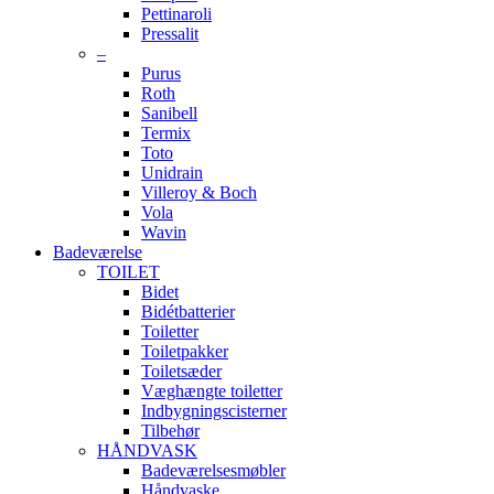
Pettinaroli
Pressalit
–
Purus
Roth
Sanibell
Termix
Toto
Unidrain
Villeroy & Boch
Vola
Wavin
Badeværelse
TOILET
Bidet
Bidétbatterier
Toiletter
Toiletpakker
Toiletsæder
Væghængte toiletter
Indbygningscisterner
Tilbehør
HÅNDVASK
Badeværelsesmøbler
Håndvaske