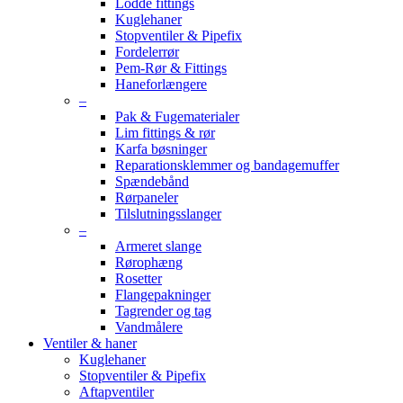
Lodde fittings
Kuglehaner
Stopventiler & Pipefix
Fordelerrør
Pem-Rør & Fittings
Haneforlængere
–
Pak & Fugematerialer
Lim fittings & rør
Karfa bøsninger
Reparationsklemmer og bandagemuffer
Spændebånd
Rørpaneler
Tilslutningsslanger
–
Armeret slange
Rørophæng
Rosetter
Flangepakninger
Tagrender og tag
Vandmålere
Ventiler & haner
Kuglehaner
Stopventiler & Pipefix
Aftapventiler