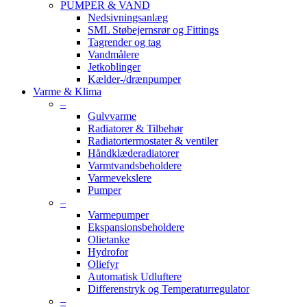
PUMPER & VAND
Nedsivningsanlæg
SML Støbejernsrør og Fittings
Tagrender og tag
Vandmålere
Jetkoblinger
Kælder-/drænpumper
Varme & Klima
–
Gulvvarme
Radiatorer & Tilbehør
Radiatortermostater & ventiler
Håndklæderadiatorer
Varmtvandsbeholdere
Varmevekslere
Pumper
–
Varmepumper
Ekspansionsbeholdere
Olietanke
Hydrofor
Oliefyr
Automatisk Udluftere
Differenstryk og Temperaturregulator
–