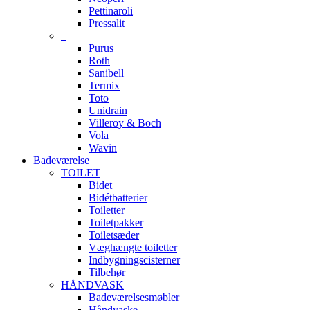
Pettinaroli
Pressalit
–
Purus
Roth
Sanibell
Termix
Toto
Unidrain
Villeroy & Boch
Vola
Wavin
Badeværelse
TOILET
Bidet
Bidétbatterier
Toiletter
Toiletpakker
Toiletsæder
Væghængte toiletter
Indbygningscisterner
Tilbehør
HÅNDVASK
Badeværelsesmøbler
Håndvaske