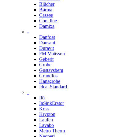
Blücher
Børma
Cassøe
Cool line
Damixa
–
Danfoss
Dansani
Duravit
FM Mattsson
Geberit
Grohe
Gustavsberg
Grundfos
Hansgrohe
Ideal Standard
–
Ifö
InSinkErator
Kriss
Krypton
Laufen
Lavabo
Metro Therm
Neoperl