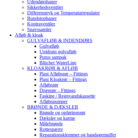
Udendørshaner
Sikkerhedsventiler
Differenstryk og Temperaturregulator
Bundstophaner
Kontraventiler
Snavssamler
Afløb & kloak
GULVAFLØB & INDENDØRS
Gulvafløb
Unidrain gulvafløb
Purus sampak
Blücher WaterLine
KLOAKRØR & AFLØB
Plast Afløbsrør – Fittings
Plast Kloakrør – Fittings
Afløbsrør
Drænrør – Fittings
Faskine / Regnvandskassette
Afløbspumper
BRØNDE & DÆKSLER
Brønde og opføringsrør
Dæksler og karme
Målebrønde
Rottespærre
Reparationsklemmer og bandagemuffer