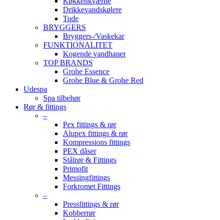
Køkkenkværne
Drikkevandskølere
Tude
BRYGGERS
Bryggers-/Vaskekar
FUNKTIONALITET
Kogende vandhaner
TOP BRANDS
Grohe Essence
Grohe Blue & Grohe Red
Udespa
Spa tilbehør
Rør & fittings
–
Pex fittings & rør
Alupex fittings & rør
Kompressions fittings
PEX dåser
Stålrør & Fittings
Primofit
Messingfittings
Forkromet Fittings
–
Pressfittings & rør
Kobberrør