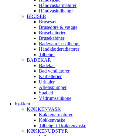
Håndvaskarmaturer
Håndvasktilbehør
BRUSER
Brusesæt
Brusedøre & vægge
Brusebatterier
Brusekabiner
Badeværelsestilbehør
Håndklæderadiatorer
Tilbehør
BADEKAR
Badekar
Bad ventilatorer
Karbatterier
Urinaler
Afløbspumper
Spabad
Vådrumssilikone
Køkken
KØKKENVASK
Køkkenarmaturer
Køkkenvaske
Tilbehør til køkkenvaske
KØKKENUDSTYR