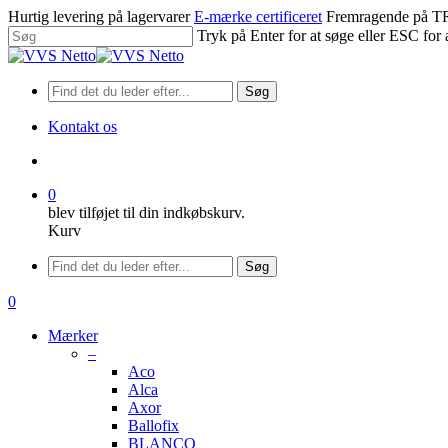
Spring
Hurtig levering på lagervarer
E-mærke certificeret
Fremragende på
til
Tryk på Enter for at søge eller ESC for 
hovedindhold
Luk
søgning
Søg
Kontakt os
søge
0
blev tilføjet til din indkøbskurv.
Kurv
Menu
Søg
søge
0
Menu
Mærker
–
Aco
Alca
Axor
Ballofix
BLANCO