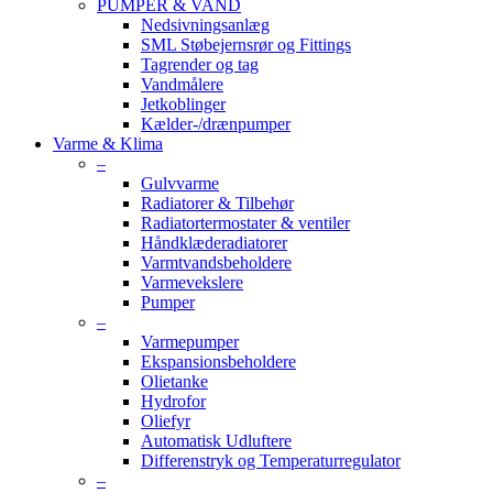
PUMPER & VAND
Nedsivningsanlæg
SML Støbejernsrør og Fittings
Tagrender og tag
Vandmålere
Jetkoblinger
Kælder-/drænpumper
Varme & Klima
–
Gulvvarme
Radiatorer & Tilbehør
Radiatortermostater & ventiler
Håndklæderadiatorer
Varmtvandsbeholdere
Varmevekslere
Pumper
–
Varmepumper
Ekspansionsbeholdere
Olietanke
Hydrofor
Oliefyr
Automatisk Udluftere
Differenstryk og Temperaturregulator
–