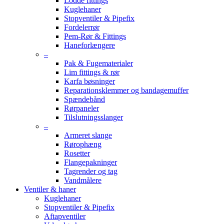
Lodde fittings
Kuglehaner
Stopventiler & Pipefix
Fordelerrør
Pem-Rør & Fittings
Haneforlængere
–
Pak & Fugematerialer
Lim fittings & rør
Karfa bøsninger
Reparationsklemmer og bandagemuffer
Spændebånd
Rørpaneler
Tilslutningsslanger
–
Armeret slange
Rørophæng
Rosetter
Flangepakninger
Tagrender og tag
Vandmålere
Ventiler & haner
Kuglehaner
Stopventiler & Pipefix
Aftapventiler