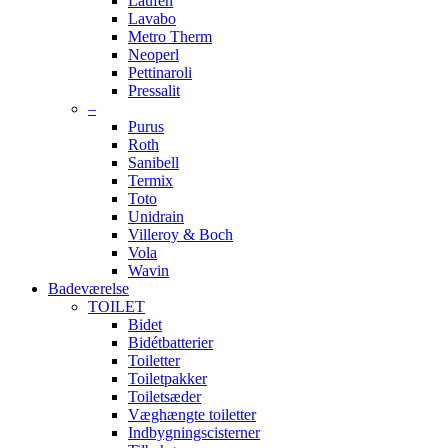
Laufen
Lavabo
Metro Therm
Neoperl
Pettinaroli
Pressalit
–
Purus
Roth
Sanibell
Termix
Toto
Unidrain
Villeroy & Boch
Vola
Wavin
Badeværelse
TOILET
Bidet
Bidétbatterier
Toiletter
Toiletpakker
Toiletsæder
Væghængte toiletter
Indbygningscisterner