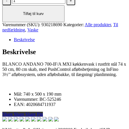
ANDANO
700-
Tilføj til kurv
IF/A
MXI
Varenummer (SKU):
i
930218690
Kategorier:
Alle produkter
,
Til
nedfældning
rustfrit
,
Vaske
stål
Beskrivelse
antal
Beskrivelse
BLANCO ANDANO 700-IF/A MXI køkkenvask i rustfrit stål 74 x
50 cm, 80 cm skab, med PushControl afløbsbetjening og InFino
3½’’ afløbssystem, uden afløbsbakke, til ilægning/ planlimning.
Mål: 740 x 500 x 190 mm
Varenummer: BC-525246
EAN: 4020684711937
Share
Share
Share
Share
Pin