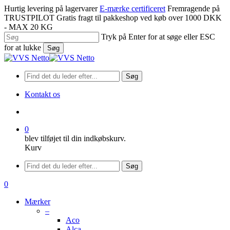
Spring
Hurtig levering på lagervarer
E-mærke certificeret
Fremragende på
til
TRUSTPILOT
Gratis fragt til pakkeshop ved køb over 1000 DKK
hovedindhold
- MAX 20 KG
Tryk på Enter for at søge eller ESC
for at lukke
Søg
Luk
søgning
Søg
Kontakt os
søge
0
blev tilføjet til din indkøbskurv.
Kurv
Menu
Søg
søge
0
Menu
Mærker
–
Aco
Alca