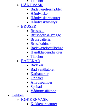
Tilbehør
HÅNDVASK
Badeværelsesmøbler
Håndvaske
Håndvaskarmaturer
Håndvasktilbehør
BRUSER
Brusesæt
Brusedøre & vægge
Brusebatterier
Brusekabiner
Badeværelsestilbehør
Håndklæderadiatorer
Tilbehør
BADEKAR
Badekar
Bad ventilatorer
Karbatterier
Urinaler
Afløbspumper
Spabad
Vådrumssilikone
Køkken
KØKKENVASK
Køkkenarmaturer