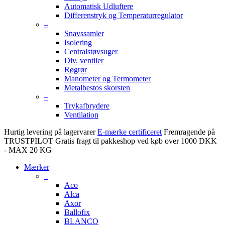
Automatisk Udluftere
Differenstryk og Temperaturregulator
–
Snavssamler
Isolering
Centralstøvsuger
Div. ventiler
Røgrør
Manometer og Termometer
Metalbestos skorsten
–
Trykafbrydere
Ventilation
Hurtig levering på lagervarer
E-mærke certificeret
Fremragende på
TRUSTPILOT
Gratis fragt til pakkeshop ved køb over 1000 DKK
- MAX 20 KG
Mærker
–
Aco
Alca
Axor
Ballofix
BLANCO