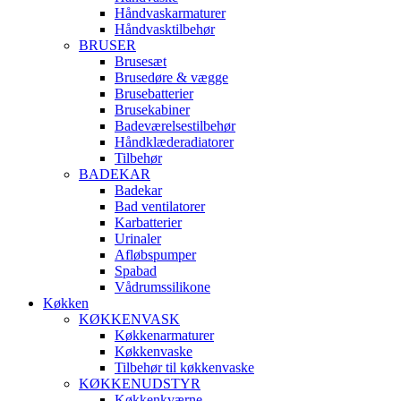
Håndvaskarmaturer
Håndvasktilbehør
BRUSER
Brusesæt
Brusedøre & vægge
Brusebatterier
Brusekabiner
Badeværelsestilbehør
Håndklæderadiatorer
Tilbehør
BADEKAR
Badekar
Bad ventilatorer
Karbatterier
Urinaler
Afløbspumper
Spabad
Vådrumssilikone
Køkken
KØKKENVASK
Køkkenarmaturer
Køkkenvaske
Tilbehør til køkkenvaske
KØKKENUDSTYR
Køkkenkværne