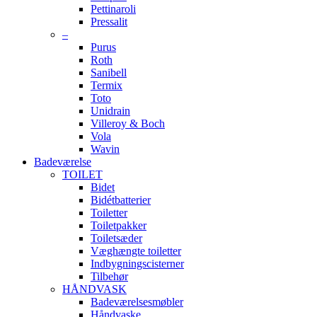
Pettinaroli
Pressalit
–
Purus
Roth
Sanibell
Termix
Toto
Unidrain
Villeroy & Boch
Vola
Wavin
Badeværelse
TOILET
Bidet
Bidétbatterier
Toiletter
Toiletpakker
Toiletsæder
Væghængte toiletter
Indbygningscisterner
Tilbehør
HÅNDVASK
Badeværelsesmøbler
Håndvaske