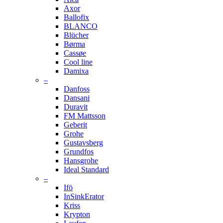
Axor
Ballofix
BLANCO
Blücher
Børma
Cassøe
Cool line
Damixa
–
Danfoss
Dansani
Duravit
FM Mattsson
Geberit
Grohe
Gustavsberg
Grundfos
Hansgrohe
Ideal Standard
–
Ifö
InSinkErator
Kriss
Krypton