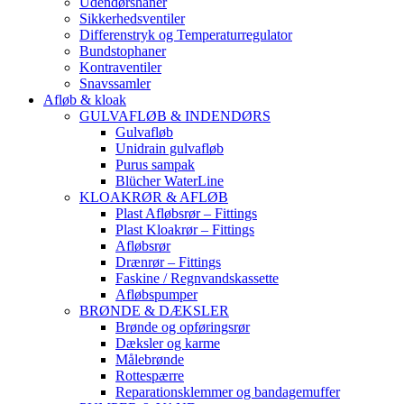
Udendørshaner
Sikkerhedsventiler
Differenstryk og Temperaturregulator
Bundstophaner
Kontraventiler
Snavssamler
Afløb & kloak
GULVAFLØB & INDENDØRS
Gulvafløb
Unidrain gulvafløb
Purus sampak
Blücher WaterLine
KLOAKRØR & AFLØB
Plast Afløbsrør – Fittings
Plast Kloakrør – Fittings
Afløbsrør
Drænrør – Fittings
Faskine / Regnvandskassette
Afløbspumper
BRØNDE & DÆKSLER
Brønde og opføringsrør
Dæksler og karme
Målebrønde
Rottespærre
Reparationsklemmer og bandagemuffer