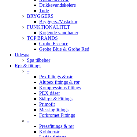
Drikkevandskølere
Tude
BRYGGERS
Bryggers-/Vaskekar
FUNKTIONALITET
Kogende vandhaner
TOP BRANDS
Grohe Essence
Grohe Blue & Grohe Red
Udespa
Spa tilbehør
Rør & fittings
–
Pex fittings & rør
Alupex fittings & rør
Kompressions fittings
PEX dåser
Stålrør & Fittings
Primofit
Messingfittings
Forkromet Fittings
–
Pressfittings & rør
Kobberrør