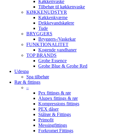
Køkkenvaske
Tilbehør til køkkenvaske
KØKKENUDSTYR
Køkkenkværne
Drikkevandskølere
Tude
BRYGGERS
Bryggers-/Vaskekar
FUNKTIONALITET
Kogende vandhaner
TOP BRANDS
Grohe Essence
Grohe Blue & Grohe Red
Udespa
Spa tilbehør
Rør & fittings
–
Pex fittings & rør
Alupex fittings & rør
Kompressions fittings
PEX dåser
Stålrør & Fittings
Primofit
Messingfittings
Forkromet Fittings