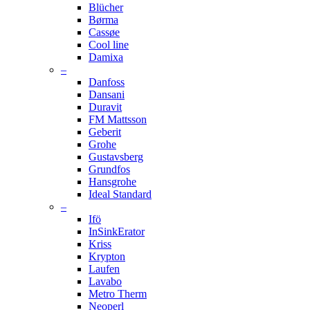
Blücher
Børma
Cassøe
Cool line
Damixa
–
Danfoss
Dansani
Duravit
FM Mattsson
Geberit
Grohe
Gustavsberg
Grundfos
Hansgrohe
Ideal Standard
–
Ifö
InSinkErator
Kriss
Krypton
Laufen
Lavabo
Metro Therm
Neoperl