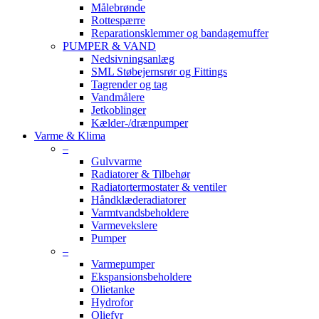
Målebrønde
Rottespærre
Reparationsklemmer og bandagemuffer
PUMPER & VAND
Nedsivningsanlæg
SML Støbejernsrør og Fittings
Tagrender og tag
Vandmålere
Jetkoblinger
Kælder-/drænpumper
Varme & Klima
–
Gulvvarme
Radiatorer & Tilbehør
Radiatortermostater & ventiler
Håndklæderadiatorer
Varmtvandsbeholdere
Varmevekslere
Pumper
–
Varmepumper
Ekspansionsbeholdere
Olietanke
Hydrofor
Oliefyr