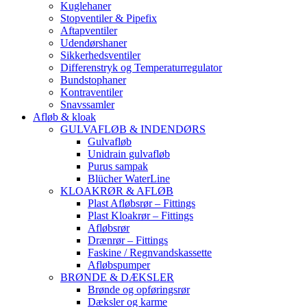
Kuglehaner
Stopventiler & Pipefix
Aftapventiler
Udendørshaner
Sikkerhedsventiler
Differenstryk og Temperaturregulator
Bundstophaner
Kontraventiler
Snavssamler
Afløb & kloak
GULVAFLØB & INDENDØRS
Gulvafløb
Unidrain gulvafløb
Purus sampak
Blücher WaterLine
KLOAKRØR & AFLØB
Plast Afløbsrør – Fittings
Plast Kloakrør – Fittings
Afløbsrør
Drænrør – Fittings
Faskine / Regnvandskassette
Afløbspumper
BRØNDE & DÆKSLER
Brønde og opføringsrør
Dæksler og karme