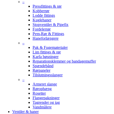
–
Pressfittings & rør
Kobberrør
Lodde fittings
Kuglehaner
Stopventiler & Pipefix
Fordelerrør
Pem-Rør & Fittings
Haneforlængere
–
Pak & Fugematerialer
Lim fittings & rør
Karfa bøsninger
Reparationsklemmer og bandagemuffer
Spændebånd
Rørpaneler
Tilslutningsslanger
–
Armeret slange
Rørophæng
Rosetter
Flangepakninger
Tagrender og tag
Vandmålere
Ventiler & haner