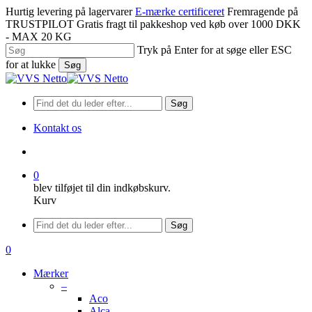
Spring
Hurtig levering på lagervarer
E-mærke certificeret
Fremragende på
til
TRUSTPILOT
Gratis fragt til pakkeshop ved køb over 1000 DKK
hovedindhold
- MAX 20 KG
Tryk på Enter for at søge eller ESC
for at lukke
Søg
Luk
søgning
Søg
Kontakt os
søge
0
blev tilføjet til din indkøbskurv.
Kurv
Menu
Søg
søge
0
Menu
Mærker
–
Aco
Alca