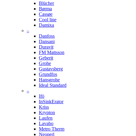
Blücher
Børma
Cassøe
Cool line
Damixa
–
Danfoss
Dansani
Duravit
FM Mattsson
Geberit
Grohe
Gustavsberg
Grundfos
Hansgrohe
Ideal Standard
–
Ifö
InSinkErator
Kriss
Krypton
Laufen
Lavabo
Metro Therm
Neoperl