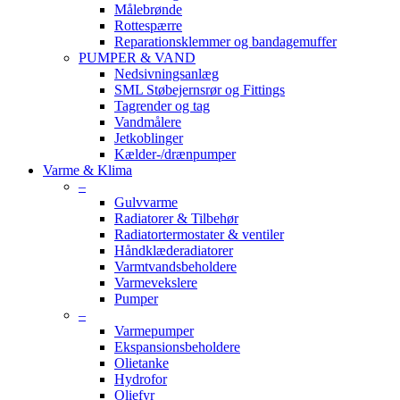
Målebrønde
Rottespærre
Reparationsklemmer og bandagemuffer
PUMPER & VAND
Nedsivningsanlæg
SML Støbejernsrør og Fittings
Tagrender og tag
Vandmålere
Jetkoblinger
Kælder-/drænpumper
Varme & Klima
–
Gulvvarme
Radiatorer & Tilbehør
Radiatortermostater & ventiler
Håndklæderadiatorer
Varmtvandsbeholdere
Varmevekslere
Pumper
–
Varmepumper
Ekspansionsbeholdere
Olietanke
Hydrofor
Oliefyr