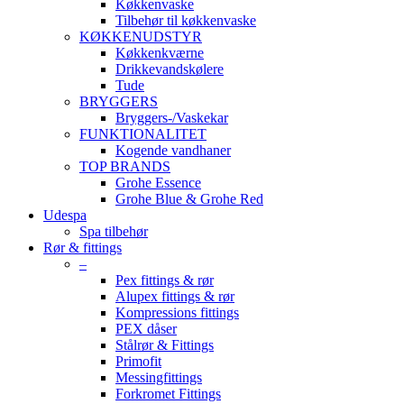
Køkkenvaske
Tilbehør til køkkenvaske
KØKKENUDSTYR
Køkkenkværne
Drikkevandskølere
Tude
BRYGGERS
Bryggers-/Vaskekar
FUNKTIONALITET
Kogende vandhaner
TOP BRANDS
Grohe Essence
Grohe Blue & Grohe Red
Udespa
Spa tilbehør
Rør & fittings
–
Pex fittings & rør
Alupex fittings & rør
Kompressions fittings
PEX dåser
Stålrør & Fittings
Primofit
Messingfittings
Forkromet Fittings