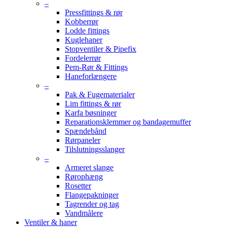
–
Pressfittings & rør
Kobberrør
Lodde fittings
Kuglehaner
Stopventiler & Pipefix
Fordelerrør
Pem-Rør & Fittings
Haneforlængere
–
Pak & Fugematerialer
Lim fittings & rør
Karfa bøsninger
Reparationsklemmer og bandagemuffer
Spændebånd
Rørpaneler
Tilslutningsslanger
–
Armeret slange
Rørophæng
Rosetter
Flangepakninger
Tagrender og tag
Vandmålere
Ventiler & haner