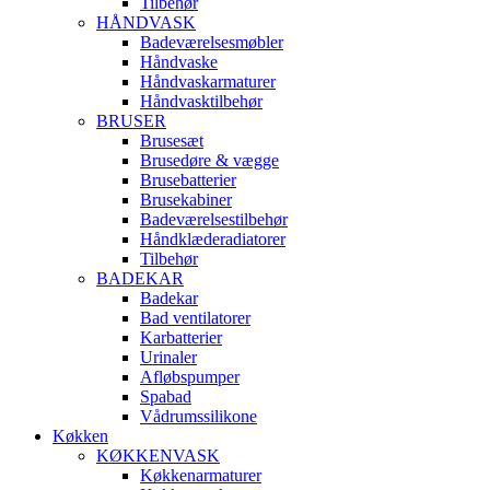
Tilbehør
HÅNDVASK
Badeværelsesmøbler
Håndvaske
Håndvaskarmaturer
Håndvasktilbehør
BRUSER
Brusesæt
Brusedøre & vægge
Brusebatterier
Brusekabiner
Badeværelsestilbehør
Håndklæderadiatorer
Tilbehør
BADEKAR
Badekar
Bad ventilatorer
Karbatterier
Urinaler
Afløbspumper
Spabad
Vådrumssilikone
Køkken
KØKKENVASK
Køkkenarmaturer