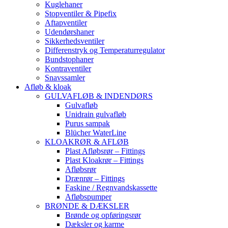
Kuglehaner
Stopventiler & Pipefix
Aftapventiler
Udendørshaner
Sikkerhedsventiler
Differenstryk og Temperaturregulator
Bundstophaner
Kontraventiler
Snavssamler
Afløb & kloak
GULVAFLØB & INDENDØRS
Gulvafløb
Unidrain gulvafløb
Purus sampak
Blücher WaterLine
KLOAKRØR & AFLØB
Plast Afløbsrør – Fittings
Plast Kloakrør – Fittings
Afløbsrør
Drænrør – Fittings
Faskine / Regnvandskassette
Afløbspumper
BRØNDE & DÆKSLER
Brønde og opføringsrør
Dæksler og karme