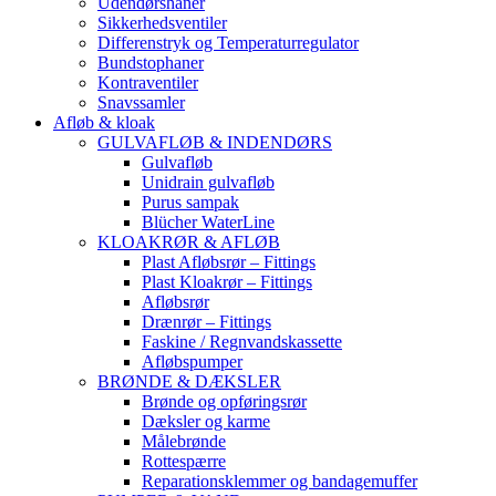
Udendørshaner
Sikkerhedsventiler
Differenstryk og Temperaturregulator
Bundstophaner
Kontraventiler
Snavssamler
Afløb & kloak
GULVAFLØB & INDENDØRS
Gulvafløb
Unidrain gulvafløb
Purus sampak
Blücher WaterLine
KLOAKRØR & AFLØB
Plast Afløbsrør – Fittings
Plast Kloakrør – Fittings
Afløbsrør
Drænrør – Fittings
Faskine / Regnvandskassette
Afløbspumper
BRØNDE & DÆKSLER
Brønde og opføringsrør
Dæksler og karme
Målebrønde
Rottespærre
Reparationsklemmer og bandagemuffer