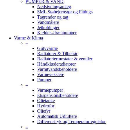
PUMPER & VAND
Nedsivningsanlæg
SML Støbejernsrør og Fittings
Tagrender og tag
Vandmålere
Jetkoblinger
Kælder-/drænpumper
Varme & Klima
–
Gulvvarme
Radiatorer & Tilbehør
Radiatortermostater & ventiler
Håndklæderadiatorer
Varmtvandsbeholdere
Varmevekslere
Pumper
–
Varmepumper
Ekspansionsbeholdere
Olietanke
Hydrofor
Oliefyr
Automatisk Udluftere
Differenstryk og Temperaturregulator
–