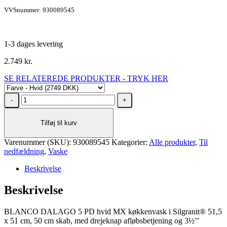
VVSnummer: 930089545
1-3 dages levering
2.749
kr.
SE RELATEREDE PRODUKTER - TRYK HER
BLANCO
DALAGO
5
Tilføj til kurv
hvid
MX
Varenummer (SKU):
antal
930089545
Kategorier:
Alle produkter
,
Til
nedfældning
,
Vaske
Beskrivelse
Beskrivelse
BLANCO DALAGO 5 PD hvid MX køkkenvask i Silgranit® 51,5
x 51 cm, 50 cm skab, med drejeknap afløbsbetjening og 3½’’