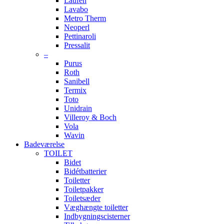
Laufen
Lavabo
Metro Therm
Neoperl
Pettinaroli
Pressalit
–
Purus
Roth
Sanibell
Termix
Toto
Unidrain
Villeroy & Boch
Vola
Wavin
Badeværelse
TOILET
Bidet
Bidétbatterier
Toiletter
Toiletpakker
Toiletsæder
Væghængte toiletter
Indbygningscisterner