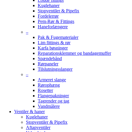
Lodde fittings
Kuglehaner
Stopventiler & Pipefix
Fordelerrør
Pem-Rør & Fittings
Haneforlængere
–
Pak & Fugematerialer
Lim fittings & rør
Karfa bøsninger
Reparationsklemmer og bandagemuffer
Spændebånd
Rørpaneler
Tilslutningsslanger
–
Armeret slange
Rørophæng
Rosetter
Flangepakninger
Tagrender og tag
Vandmålere
Ventiler & haner
Kuglehaner
Stopventiler & Pipefix
Aftapventiler