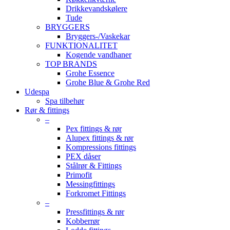
Drikkevandskølere
Tude
BRYGGERS
Bryggers-/Vaskekar
FUNKTIONALITET
Kogende vandhaner
TOP BRANDS
Grohe Essence
Grohe Blue & Grohe Red
Udespa
Spa tilbehør
Rør & fittings
–
Pex fittings & rør
Alupex fittings & rør
Kompressions fittings
PEX dåser
Stålrør & Fittings
Primofit
Messingfittings
Forkromet Fittings
–
Pressfittings & rør
Kobberrør