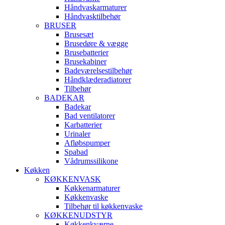
Håndvaskarmaturer
Håndvasktilbehør
BRUSER
Brusesæt
Brusedøre & vægge
Brusebatterier
Brusekabiner
Badeværelsestilbehør
Håndklæderadiatorer
Tilbehør
BADEKAR
Badekar
Bad ventilatorer
Karbatterier
Urinaler
Afløbspumper
Spabad
Vådrumssilikone
Køkken
KØKKENVASK
Køkkenarmaturer
Køkkenvaske
Tilbehør til køkkenvaske
KØKKENUDSTYR
Køkkenkværne