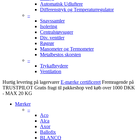
Automatisk Udluftere
Differenstryk og Temperaturregulator
–
Snavssamler
Isolering
Centralstøvsuger
Div. ventiler
Røgrør
Manometer og Termometer
Metalbestos skorsten
–
Trykafbrydere
Ventilation
Hurtig levering på lagervarer
E-mærke certificeret
Fremragende på
TRUSTPILOT
Gratis fragt til pakkeshop ved køb over 1000 DKK
- MAX 20 KG
Mærker
–
Aco
Alca
Axor
Ballofix
BLANCO