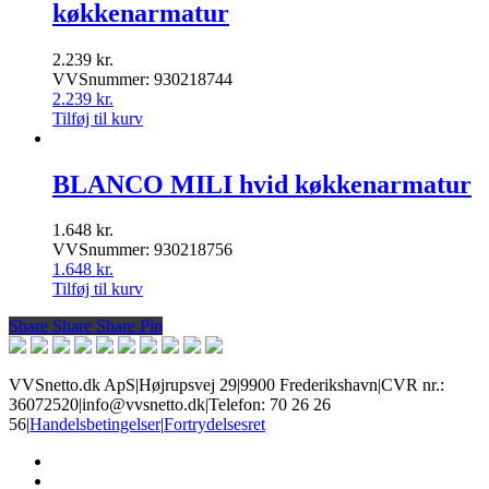
køkkenarmatur
2.239
kr.
VVSnummer: 930218744
2.239
kr.
Tilføj til kurv
BLANCO MILI hvid køkkenarmatur
1.648
kr.
VVSnummer: 930218756
1.648
kr.
Tilføj til kurv
Share
Share
Share
Share
Pin
VVSnetto.dk ApS
|
Højrupsvej 29
|
9900 Frederikshavn
|
CVR nr.:
36072520
|
info@vvsnetto.dk
|
Telefon: 70 26 26
56
|
Handelsbetingelser
|
Fortrydelsesret
facebook
youtube