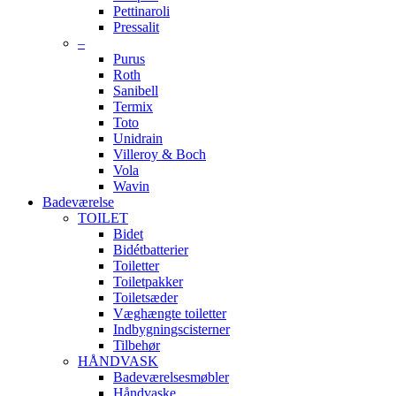
Pettinaroli
Pressalit
–
Purus
Roth
Sanibell
Termix
Toto
Unidrain
Villeroy & Boch
Vola
Wavin
Badeværelse
TOILET
Bidet
Bidétbatterier
Toiletter
Toiletpakker
Toiletsæder
Væghængte toiletter
Indbygningscisterner
Tilbehør
HÅNDVASK
Badeværelsesmøbler
Håndvaske