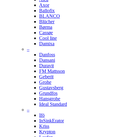
Axor
Ballofix
BLANCO
Blücher
Børma
Cassøe
Cool line
Damixa
–
Danfoss
Dansani
Duravit
FM Mattsson
Geberit
Grohe
Gustavsberg
Grundfos
Hansgrohe
Ideal Standard
–
Ifö
InSinkErator
Kriss
Krypton