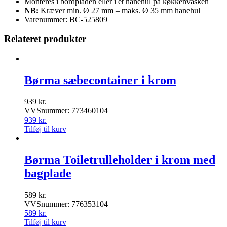
Monteres i bordpladen eller i et hanehul på køkkenvasken
NB:
Kræver min. Ø 27 mm – maks. Ø 35 mm hanehul
Varenummer: BC-525809
Relateret produkter
Børma sæbecontainer i krom
939
kr.
VVSnummer: 773460104
939
kr.
Tilføj til kurv
Børma Toiletrulleholder i krom med
bagplade
589
kr.
VVSnummer: 776353104
589
kr.
Tilføj til kurv