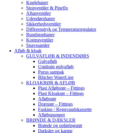
Kuglehaner
Stopventiler & Pipefix
Aftapventiler
Udendørshaner
Sikkerhedsventiler
Differenstryk og Temperaturregulator
Bundstophaner
Kontraventiler
Snavssamler
Afløb & kloak
GULVAFLØB & INDENDØRS
Gulvafløb
Unidrain gulvafløb
Purus sampak
Blücher WaterLine
KLOAKRØR & AFLØB
Plast Afløbsrør – Fittings
Plast Kloakrør – Fittings
Afløbsrør
Drænrør – Fittings
Faskine / Regnvandskassette
Afløbspumper
BRØNDE & DÆKSLER
Brønde og opføringsrør
Dæksler og karme