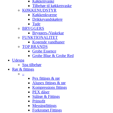
Køkkenvaske
Tilbehør til køkkenvaske
KØKKENUDSTYR
Køkkenkværne
Drikkevandskølere
Tude
BRYGGERS
Bryggers-/Vaskekar
FUNKTIONALITET
Kogende vandhaner
TOP BRANDS
Grohe Essence
Grohe Blue & Grohe Red
Udespa
Spa tilbehør
Rør & fittings
–
Pex fittings & rør
Alupex fittings & rør
Kompressions fittings
PEX dåser
Stålrør & Fittings
Primofit
Messingfittings
Forkromet Fittings