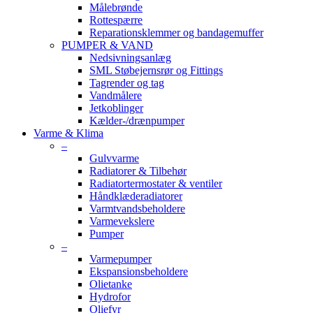
Målebrønde
Rottespærre
Reparationsklemmer og bandagemuffer
PUMPER & VAND
Nedsivningsanlæg
SML Støbejernsrør og Fittings
Tagrender og tag
Vandmålere
Jetkoblinger
Kælder-/drænpumper
Varme & Klima
–
Gulvvarme
Radiatorer & Tilbehør
Radiatortermostater & ventiler
Håndklæderadiatorer
Varmtvandsbeholdere
Varmevekslere
Pumper
–
Varmepumper
Ekspansionsbeholdere
Olietanke
Hydrofor
Oliefyr