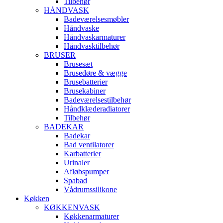
Tilbehør
HÅNDVASK
Badeværelsesmøbler
Håndvaske
Håndvaskarmaturer
Håndvasktilbehør
BRUSER
Brusesæt
Brusedøre & vægge
Brusebatterier
Brusekabiner
Badeværelsestilbehør
Håndklæderadiatorer
Tilbehør
BADEKAR
Badekar
Bad ventilatorer
Karbatterier
Urinaler
Afløbspumper
Spabad
Vådrumssilikone
Køkken
KØKKENVASK
Køkkenarmaturer