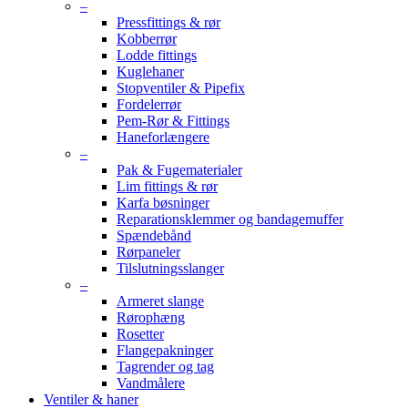
–
Pressfittings & rør
Kobberrør
Lodde fittings
Kuglehaner
Stopventiler & Pipefix
Fordelerrør
Pem-Rør & Fittings
Haneforlængere
–
Pak & Fugematerialer
Lim fittings & rør
Karfa bøsninger
Reparationsklemmer og bandagemuffer
Spændebånd
Rørpaneler
Tilslutningsslanger
–
Armeret slange
Rørophæng
Rosetter
Flangepakninger
Tagrender og tag
Vandmålere
Ventiler & haner