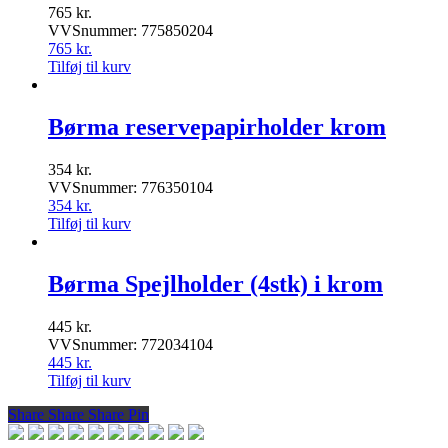
765
kr.
VVSnummer: 775850204
765
kr.
Tilføj til kurv
Børma reservepapirholder krom
354
kr.
VVSnummer: 776350104
354
kr.
Tilføj til kurv
Børma Spejlholder (4stk) i krom
445
kr.
VVSnummer: 772034104
445
kr.
Tilføj til kurv
Share
Share
Share
Share
Pin