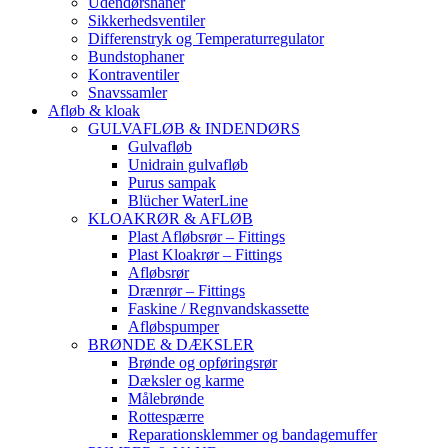
Udendørshaner
Sikkerhedsventiler
Differenstryk og Temperaturregulator
Bundstophaner
Kontraventiler
Snavssamler
Afløb & kloak
GULVAFLØB & INDENDØRS
Gulvafløb
Unidrain gulvafløb
Purus sampak
Blücher WaterLine
KLOAKRØR & AFLØB
Plast Afløbsrør – Fittings
Plast Kloakrør – Fittings
Afløbsrør
Drænrør – Fittings
Faskine / Regnvandskassette
Afløbspumper
BRØNDE & DÆKSLER
Brønde og opføringsrør
Dæksler og karme
Målebrønde
Rottespærre
Reparationsklemmer og bandagemuffer