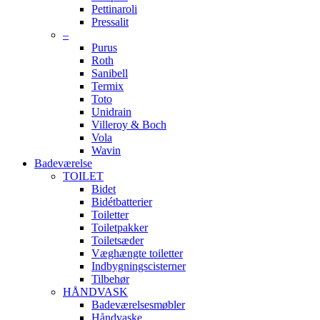
Pettinaroli
Pressalit
–
Purus
Roth
Sanibell
Termix
Toto
Unidrain
Villeroy & Boch
Vola
Wavin
Badeværelse
TOILET
Bidet
Bidétbatterier
Toiletter
Toiletpakker
Toiletsæder
Væghængte toiletter
Indbygningscisterner
Tilbehør
HÅNDVASK
Badeværelsesmøbler
Håndvaske