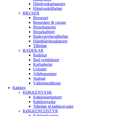
Håndvaskarmaturer
Håndvasktilbehør
BRUSER
Brusesæt
Brusedøre & vægge
Brusebatterier
Brusekabiner
Badeværelsestilbehør
Håndklæderadiatorer
Tilbehør
BADEKAR
Badekar
Bad ventilatorer
Karbatterier
Urinaler
Afløbspumper
Spabad
Vådrumssilikone
Køkken
KØKKENVASK
Køkkenarmaturer
Køkkenvaske
Tilbehør til køkkenvaske
KØKKENUDSTYR
Køkkenkværne