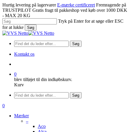
Spring
Hurtig levering på lagervarer
E-mærke certificeret
Fremragende på
til
TRUSTPILOT
Gratis fragt til pakkeshop ved køb over 1000 DKK
hovedindhold
- MAX 20 KG
Tryk på Enter for at søge eller ESC
for at lukke
Søg
Luk
søgning
Søg
Kontakt os
søge
0
blev tilføjet til din indkøbskurv.
Kurv
Menu
Søg
søge
0
Menu
Mærker
–
Aco
Alca