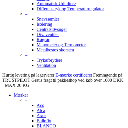
Automatisk Udluftere
Differenstryk og Temperaturregulator
–
Snavssamler
Isolering
Centralstøvsuger
Div. ventiler
Røgrør
Manometer og Termometer
Metalbestos skorsten
–
Trykafbrydere
Ventilation
Hurtig levering på lagervarer
E-mærke certificeret
Fremragende på
TRUSTPILOT
Gratis fragt til pakkeshop ved køb over 1000 DKK
- MAX 20 KG
Mærker
–
Aco
Alca
Axor
Ballofix
BLANCO