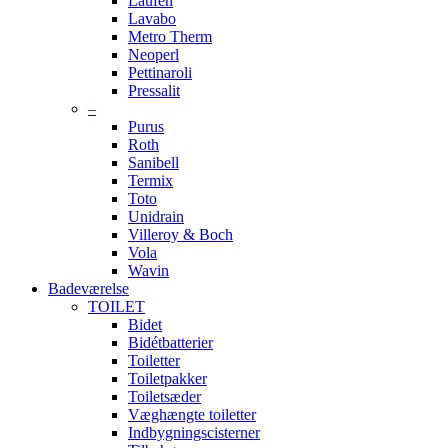
Laufen
Lavabo
Metro Therm
Neoperl
Pettinaroli
Pressalit
–
Purus
Roth
Sanibell
Termix
Toto
Unidrain
Villeroy & Boch
Vola
Wavin
Badeværelse
TOILET
Bidet
Bidétbatterier
Toiletter
Toiletpakker
Toiletsæder
Væghængte toiletter
Indbygningscisterner