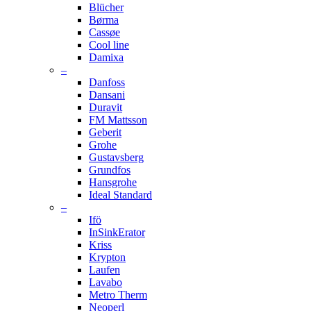
Blücher
Børma
Cassøe
Cool line
Damixa
–
Danfoss
Dansani
Duravit
FM Mattsson
Geberit
Grohe
Gustavsberg
Grundfos
Hansgrohe
Ideal Standard
–
Ifö
InSinkErator
Kriss
Krypton
Laufen
Lavabo
Metro Therm
Neoperl