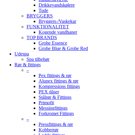
Drikkevandskølere
Tude
BRYGGERS
Bryggers-/Vaskekar
FUNKTIONALITET
Kogende vandhaner
TOP BRANDS
Grohe Essence
Grohe Blue & Grohe Red
Udespa
Spa tilbehør
Rør & fittings
–
Pex fittings & rør
Alupex fittings & rør
Kompressions fittings
PEX dåser
Stålrør & Fittings
Primofit
Messingfittings
Forkromet Fittings
–
Pressfittings & rør
Kobberrør