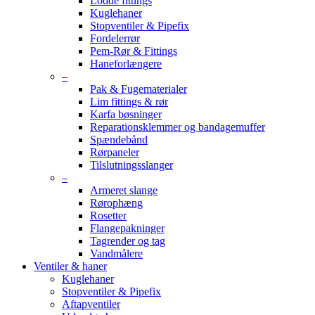
Lodde fittings
Kuglehaner
Stopventiler & Pipefix
Fordelerrør
Pem-Rør & Fittings
Haneforlængere
–
Pak & Fugematerialer
Lim fittings & rør
Karfa bøsninger
Reparationsklemmer og bandagemuffer
Spændebånd
Rørpaneler
Tilslutningsslanger
–
Armeret slange
Rørophæng
Rosetter
Flangepakninger
Tagrender og tag
Vandmålere
Ventiler & haner
Kuglehaner
Stopventiler & Pipefix
Aftapventiler