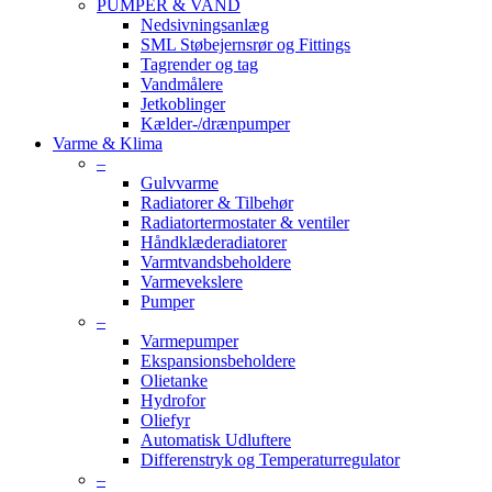
PUMPER & VAND
Nedsivningsanlæg
SML Støbejernsrør og Fittings
Tagrender og tag
Vandmålere
Jetkoblinger
Kælder-/drænpumper
Varme & Klima
–
Gulvvarme
Radiatorer & Tilbehør
Radiatortermostater & ventiler
Håndklæderadiatorer
Varmtvandsbeholdere
Varmevekslere
Pumper
–
Varmepumper
Ekspansionsbeholdere
Olietanke
Hydrofor
Oliefyr
Automatisk Udluftere
Differenstryk og Temperaturregulator
–