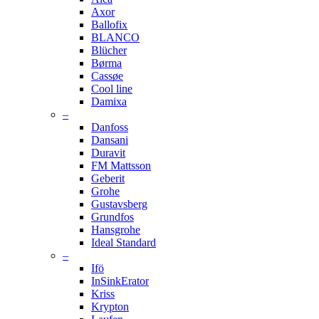
Axor
Ballofix
BLANCO
Blücher
Børma
Cassøe
Cool line
Damixa
–
Danfoss
Dansani
Duravit
FM Mattsson
Geberit
Grohe
Gustavsberg
Grundfos
Hansgrohe
Ideal Standard
–
Ifö
InSinkErator
Kriss
Krypton