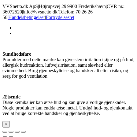
VVSnetto.dk ApS
|
Højrupsvej 29
|
9900 Frederikshavn
|
CVR nr.:
36072520
|
info@vvsnetto.dk
|
Telefon: 70 26 26
56
|
Handelsbetingelser
|
Fortrydelsesret
facebook
youtube
Sundhedsfare
Produkter med dette mærke kan give slem irritation i øjne og på hud,
allergisk hudreaktion, luftvejsirritation, samt sløvhed eller
svimmelhed. Brug øjenbeskyttelse og handsker alt efter risiko, og
sørg for god ventilation.
Ætsende
Disse kemikalier kan ætse hud og kan give alvorlige øjenskader.
Nogle produkter kan endda ætse metal. Undgå hud- og øjenkontakt
ved at bruge korrekte handsker og øjenbeskyttelse.
×