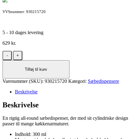
VVSnummer: 930215720
5 - 10 dages levering
629
kr.
Blanco
Lato
sæbedispenser
Tilføj til kurv
i
stål
Varenummer (SKU):
antal
930215720
Kategori:
Sæbedispensere
Beskrivelse
Beskrivelse
En rigtig all-round sæbedispenser, der med sit cylindriske design
passer til mange køkkenarmaturer.
Indhold: 300 ml