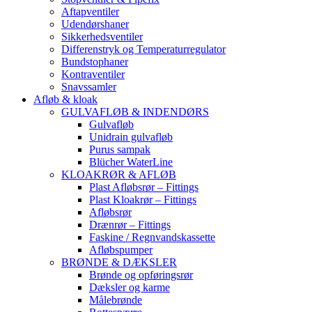
Aftapventiler
Udendørshaner
Sikkerhedsventiler
Differenstryk og Temperaturregulator
Bundstophaner
Kontraventiler
Snavssamler
Afløb & kloak
GULVAFLØB & INDENDØRS
Gulvafløb
Unidrain gulvafløb
Purus sampak
Blücher WaterLine
KLOAKRØR & AFLØB
Plast Afløbsrør – Fittings
Plast Kloakrør – Fittings
Afløbsrør
Drænrør – Fittings
Faskine / Regnvandskassette
Afløbspumper
BRØNDE & DÆKSLER
Brønde og opføringsrør
Dæksler og karme
Målebrønde