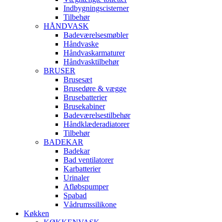
Indbygningscisterner
Tilbehør
HÅNDVASK
Badeværelsesmøbler
Håndvaske
Håndvaskarmaturer
Håndvasktilbehør
BRUSER
Brusesæt
Brusedøre & vægge
Brusebatterier
Brusekabiner
Badeværelsestilbehør
Håndklæderadiatorer
Tilbehør
BADEKAR
Badekar
Bad ventilatorer
Karbatterier
Urinaler
Afløbspumper
Spabad
Vådrumssilikone
Køkken