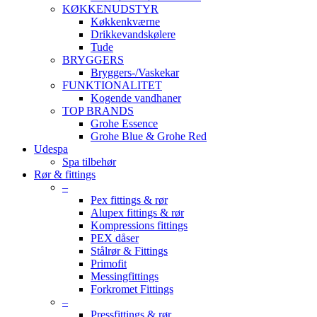
KØKKENUDSTYR
Køkkenkværne
Drikkevandskølere
Tude
BRYGGERS
Bryggers-/Vaskekar
FUNKTIONALITET
Kogende vandhaner
TOP BRANDS
Grohe Essence
Grohe Blue & Grohe Red
Udespa
Spa tilbehør
Rør & fittings
–
Pex fittings & rør
Alupex fittings & rør
Kompressions fittings
PEX dåser
Stålrør & Fittings
Primofit
Messingfittings
Forkromet Fittings
–
Pressfittings & rør