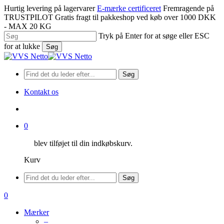
Spring
Hurtig levering på lagervarer
E-mærke certificeret
Fremragende på
til
TRUSTPILOT
Gratis fragt til pakkeshop ved køb over 1000 DKK
hovedindhold
- MAX 20 KG
Tryk på Enter for at søge eller ESC
for at lukke
Søg
Luk
søgning
Søg
Kontakt os
søge
0
blev tilføjet til din indkøbskurv.
Kurv
Menu
Søg
søge
0
Menu
Mærker
–