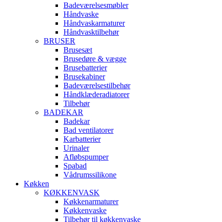
Badeværelsesmøbler
Håndvaske
Håndvaskarmaturer
Håndvasktilbehør
BRUSER
Brusesæt
Brusedøre & vægge
Brusebatterier
Brusekabiner
Badeværelsestilbehør
Håndklæderadiatorer
Tilbehør
BADEKAR
Badekar
Bad ventilatorer
Karbatterier
Urinaler
Afløbspumper
Spabad
Vådrumssilikone
Køkken
KØKKENVASK
Køkkenarmaturer
Køkkenvaske
Tilbehør til køkkenvaske