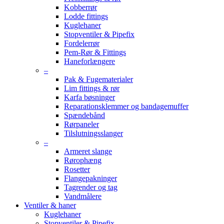
Kobberrør
Lodde fittings
Kuglehaner
Stopventiler & Pipefix
Fordelerrør
Pem-Rør & Fittings
Haneforlængere
–
Pak & Fugematerialer
Lim fittings & rør
Karfa bøsninger
Reparationsklemmer og bandagemuffer
Spændebånd
Rørpaneler
Tilslutningsslanger
–
Armeret slange
Rørophæng
Rosetter
Flangepakninger
Tagrender og tag
Vandmålere
Ventiler & haner
Kuglehaner
Stopventiler & Pipefix