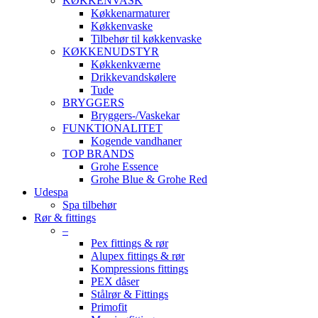
KØKKENVASK
Køkkenarmaturer
Køkkenvaske
Tilbehør til køkkenvaske
KØKKENUDSTYR
Køkkenkværne
Drikkevandskølere
Tude
BRYGGERS
Bryggers-/Vaskekar
FUNKTIONALITET
Kogende vandhaner
TOP BRANDS
Grohe Essence
Grohe Blue & Grohe Red
Udespa
Spa tilbehør
Rør & fittings
–
Pex fittings & rør
Alupex fittings & rør
Kompressions fittings
PEX dåser
Stålrør & Fittings
Primofit