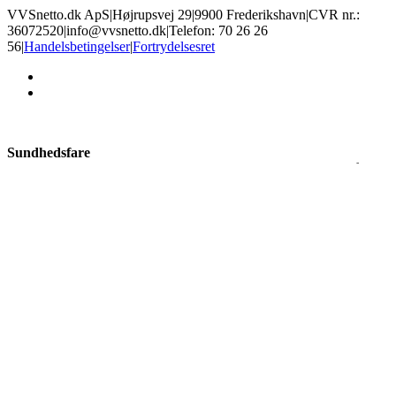
VVSnetto.dk ApS
|
Højrupsvej 29
|
9900 Frederikshavn
|
CVR nr.:
36072520
|
info@vvsnetto.dk
|
Telefon: 70 26 26
56
|
Handelsbetingelser
|
Fortrydelsesret
facebook
youtube
Sundhedsfare
Produkter med dette mærke kan give slem irritation i øjne og på hud,
allergisk hudreaktion, luftvejsirritation, samt sløvhed eller
svimmelhed. Brug øjenbeskyttelse og handsker alt efter risiko, og
sørg for god ventilation.
Ætsende
Disse kemikalier kan ætse hud og kan give alvorlige øjenskader.
Nogle produkter kan endda ætse metal. Undgå hud- og øjenkontakt
ved at bruge korrekte handsker og øjenbeskyttelse.
×