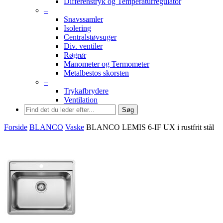
Differenstryk og Temperaturregulator
–
Snavssamler
Isolering
Centralstøvsuger
Div. ventiler
Røgrør
Manometer og Termometer
Metalbestos skorsten
–
Trykafbrydere
Ventilation
Søg
Forside
BLANCO
Vaske
BLANCO LEMIS 6-IF UX i rustfrit stål