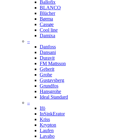
Ballofix
BLANCO
Blücher
Børma
Cassøe
Cool line
Damixa
–
Danfoss
Dansani
Duravit
FM Mattsson
Geberit
Grohe
Gustavsberg
Grundfos
Hansgrohe
Ideal Standard
–
Ifö
InSinkErator
Kriss
Krypton
Laufen
Lavabo