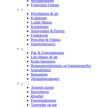
Messingfittings
Forkromet Fittings
–
Pressfittings & rør
Kobberrør
Lodde fittings
Kuglehaner
Stopventiler & Pipefix
Fordelerrør
Pem-Rør & Fittings
Haneforlængere
–
Pak & Fugematerialer
Lim fittings & rør
Karfa bøsninger
Reparationsklemmer og bandagemuffer
Spændebånd
Rørpaneler
Tilslutningsslanger
–
Armeret slange
Rørophæng
Rosetter
Flangepakninger
Tagrender og tag