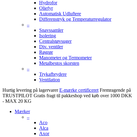
Hydrofor
Oliefyr
Automatisk Udluftere
Differenstryk og Temperaturregulator
–
Snavssamler
Isolering
Centralstøvsuger
Div. ventiler
Røgrør
Manometer og Termometer
Metalbestos skorsten
–
Trykafbrydere
Ventilation
Hurtig levering på lagervarer
E-mærke certificeret
Fremragende på
TRUSTPILOT
Gratis fragt til pakkeshop ved køb over 1000 DKK
- MAX 20 KG
Mærker
–
Aco
Alca
Axor