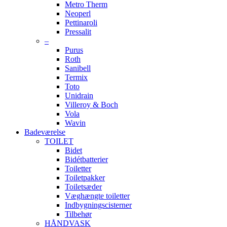
Metro Therm
Neoperl
Pettinaroli
Pressalit
–
Purus
Roth
Sanibell
Termix
Toto
Unidrain
Villeroy & Boch
Vola
Wavin
Badeværelse
TOILET
Bidet
Bidétbatterier
Toiletter
Toiletpakker
Toiletsæder
Væghængte toiletter
Indbygningscisterner
Tilbehør
HÅNDVASK