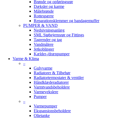
Brønde og opføringsrør
Dæksler og karme
Målebrønde
Rottespærre
Reparationsklemmer og bandagemuffer
PUMPER & VAND
Nedsivningsanlæg
SML Støbejernsrør og Fittings
Tagrender og tag
Vandmålere
Jetkoblinger
Kælder-/drænpumper
Varme & Klima
–
Gulvvarme
Radiatorer & Tilbehør
Radiatortermostater & ventiler
Håndklæderadiatorer
Varmtvandsbeholdere
Varmevekslere
Pumper
–
Varmepumper
Ekspansionsbeholdere
Olietanke