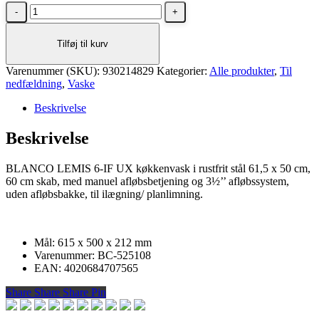
BLANCO
LEMIS
6-
Tilføj til kurv
IF
UX
Varenummer (SKU):
i
930214829
Kategorier:
Alle produkter
,
Til
nedfældning
rustfrit
,
Vaske
stål
Beskrivelse
antal
Beskrivelse
BLANCO LEMIS 6-IF UX køkkenvask i rustfrit stål 61,5 x 50 cm,
60 cm skab, med manuel afløbsbetjening og 3½’’ afløbssystem,
uden afløbsbakke, til ilægning/ planlimning.
Mål: 615 x 500 x 212 mm
Varenummer: BC-525108
EAN: 4020684707565
Share
Share
Share
Share
Pin