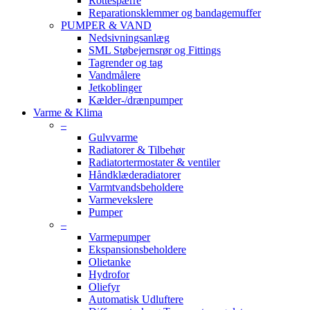
Rottespærre
Reparationsklemmer og bandagemuffer
PUMPER & VAND
Nedsivningsanlæg
SML Støbejernsrør og Fittings
Tagrender og tag
Vandmålere
Jetkoblinger
Kælder-/drænpumper
Varme & Klima
–
Gulvvarme
Radiatorer & Tilbehør
Radiatortermostater & ventiler
Håndklæderadiatorer
Varmtvandsbeholdere
Varmevekslere
Pumper
–
Varmepumper
Ekspansionsbeholdere
Olietanke
Hydrofor
Oliefyr
Automatisk Udluftere