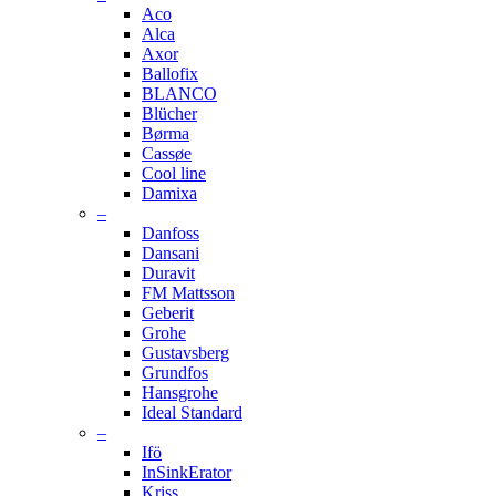
Aco
Alca
Axor
Ballofix
BLANCO
Blücher
Børma
Cassøe
Cool line
Damixa
–
Danfoss
Dansani
Duravit
FM Mattsson
Geberit
Grohe
Gustavsberg
Grundfos
Hansgrohe
Ideal Standard
–
Ifö
InSinkErator
Kriss