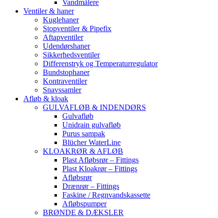
Vandmålere
Ventiler & haner
Kuglehaner
Stopventiler & Pipefix
Aftapventiler
Udendørshaner
Sikkerhedsventiler
Differenstryk og Temperaturregulator
Bundstophaner
Kontraventiler
Snavssamler
Afløb & kloak
GULVAFLØB & INDENDØRS
Gulvafløb
Unidrain gulvafløb
Purus sampak
Blücher WaterLine
KLOAKRØR & AFLØB
Plast Afløbsrør – Fittings
Plast Kloakrør – Fittings
Afløbsrør
Drænrør – Fittings
Faskine / Regnvandskassette
Afløbspumper
BRØNDE & DÆKSLER