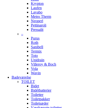
Krypton
Laufen
Lavabo
Metro Therm
Neoperl
Pettinaroli
Pressalit
–
Purus
Roth
Sanibell
Termix
Toto
Unidrain
Villeroy & Boch
Vola
Wavin
Badeværelse
TOILET
Bidet
Bidétbatterier
Toiletter
Toiletpakker
Toiletsæder
Væghængte toiletter